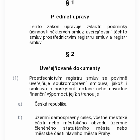
§ 1
Předmět úpravy
Tento zákon upravuje zvláštní podmínky
účinnosti některých smluv, uveřejňování těchto
smluv prostřednictvím registru smluv a registr
smluv.
§ 2
Uveřejňované dokumenty
(1)
Prostřednictvím registru smluv se povinně
uveřejňuje soukromoprávní smlouva, jakož i
smlouva o poskytnutí dotace nebo návratné
finanční výpomoci, jejíž stranou je
a)
Česká republika,
b)
územní samosprávný celek, včetně městské
části nebo městského obvodu územně
členěného statutárního města nebo
městské části hlavního města Prahy,