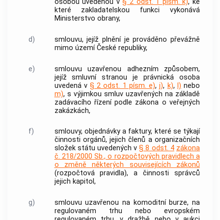
osobou uvedenou v
§ 2 odst. 1 písm. k)
, ke
které zakladatelskou funkci vykonává
Ministerstvo obrany,
d)
smlouvu, jejíž plnění je prováděno převážně
mimo území České republiky,
e)
smlouvu uzavřenou adhezním způsobem,
jejíž smluvní stranou je právnická osoba
uvedená v
§ 2 odst. 1 písm. e)
,
j)
,
k)
,
l)
nebo
m)
, s výjimkou smluv uzavřených na základě
zadávacího řízení podle zákona o veřejných
zakázkách,
f)
smlouvy, objednávky a faktury, které se týkají
činnosti orgánů, jejich členů a organizačních
složek státu uvedených v
§ 8 odst. 4
zákona
č. 218/2000 Sb., o rozpočtových pravidlech a
o změně některých souvisejících zákonů
(rozpočtová pravidla), a činnosti správců
jejich kapitol,
g)
smlouvu uzavřenou na komoditní burze, na
regulovaném trhu nebo evropském
regulovaném trhu, v dražbě nebo v aukci