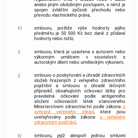
anebo jiným obdobným postupem, s nímž je
spojen zvláštní způsob přechodu nebo
převodu vlastnického práva,
h)
smlouvu, jestliže výše hodnoty jejího
předmětu je 50 000 Kč bez daně z přidané
hodnoty nebo nižší,
i)
smlouvu, která je uzavřena s
autorem
nebo
výkonným umělcem v souvislosti s
autorským dílem nebo uměleckým výkonem,
j)
smlouvu o poskytování a úhradě zdravotních
služeb hrazených z veřejného zdravotního
pojištění a smlouvu o úhradě léčivých
přípravků obsahujících očkovací látky pro
pravidelná očkování podle antigenního
složení očkovacích látek stanoveného
Ministerstvem zdravotnictví podle zákona
o
ochraně veřejného zdraví
, které jsou
uveřejňovány podle zákona
o veřejném
zdravotním pojištění
,
k)
smlouvu, jejíž alespoň jednou smluvní