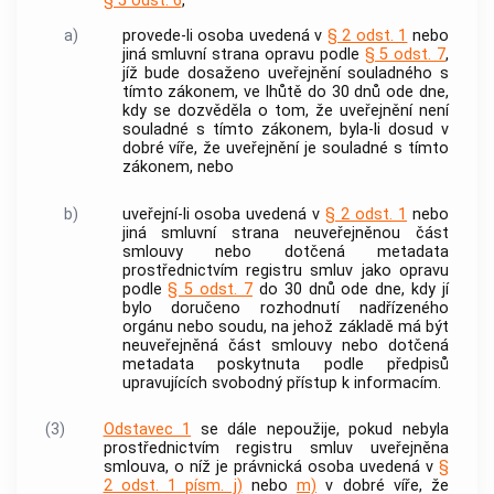
§ 5 odst. 6
,
a)
provede-li osoba uvedená v
§ 2 odst. 1
nebo
jiná smluvní strana opravu podle
§ 5 odst. 7
,
jíž bude dosaženo uveřejnění souladného s
tímto zákonem, ve lhůtě do 30 dnů ode dne,
kdy se dozvěděla o tom, že uveřejnění není
souladné s tímto zákonem, byla-li dosud v
dobré víře, že uveřejnění je souladné s tímto
zákonem, nebo
b)
uveřejní-li osoba uvedená v
§ 2 odst. 1
nebo
jiná smluvní strana neuveřejněnou část
smlouvy nebo dotčená metadata
prostřednictvím registru smluv jako opravu
podle
§ 5 odst. 7
do 30 dnů ode dne, kdy jí
bylo doručeno rozhodnutí nadřízeného
orgánu nebo soudu, na jehož základě má být
neuveřejněná část smlouvy nebo dotčená
metadata poskytnuta podle předpisů
upravujících svobodný přístup k informacím.
(3)
Odstavec 1
se dále nepoužije, pokud nebyla
prostřednictvím registru smluv uveřejněna
smlouva, o níž je právnická osoba uvedená v
§
2 odst. 1 písm. j)
nebo
m)
v dobré víře, že