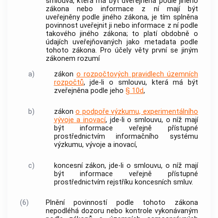
smlouva, která má být uveřejněna podle jiného
zákona nebo informace z ní mají být
uveřejněny podle jiného zákona, je tím splněna
povinnost uveřejnit ji nebo informace z ní podle
takového jiného zákona; to platí obdobně o
údajích uveřejňovaných jako metadata podle
tohoto zákona. Pro účely věty první se jiným
zákonem rozumí
a)
zákon
o rozpočtových pravidlech územních
rozpočtů
, jde-li o smlouvu, která má být
zveřejněna podle jeho
§ 10d
,
b)
zákon
o podpoře výzkumu, experimentálního
vývoje a inovací
, jde-li o smlouvu, o níž mají
být informace veřejně přístupné
prostřednictvím informačního systému
výzkumu, vývoje a inovací,
c)
koncesní zákon, jde-li o smlouvu, o níž mají
být informace veřejně přístupné
prostřednictvím rejstříku koncesních smluv.
(6)
Plnění povinností podle tohoto zákona
nepodléhá dozoru nebo kontrole vykonávaným