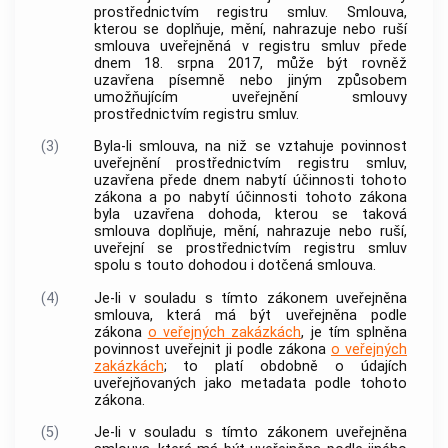
prostřednictvím registru smluv. Smlouva,
kterou se doplňuje, mění, nahrazuje nebo ruší
smlouva uveřejněná v registru smluv přede
dnem 18. srpna 2017, může být rovněž
uzavřena písemně nebo jiným způsobem
umožňujícím uveřejnění smlouvy
prostřednictvím registru smluv.
(3)
Byla-li smlouva, na niž se vztahuje povinnost
uveřejnění prostřednictvím registru smluv,
uzavřena přede dnem nabytí účinnosti tohoto
zákona a po nabytí účinnosti tohoto zákona
byla uzavřena dohoda, kterou se taková
smlouva doplňuje, mění, nahrazuje nebo ruší,
uveřejní se prostřednictvím registru smluv
spolu s touto dohodou i dotčená smlouva.
(4)
Je-li v souladu s tímto zákonem uveřejněna
smlouva, která má být uveřejněna podle
zákona
o veřejných zakázkách
, je tím splněna
povinnost uveřejnit ji podle zákona
o veřejných
zakázkách
; to platí obdobně o údajích
uveřejňovaných jako metadata podle tohoto
zákona.
(5)
Je-li v souladu s tímto zákonem uveřejněna