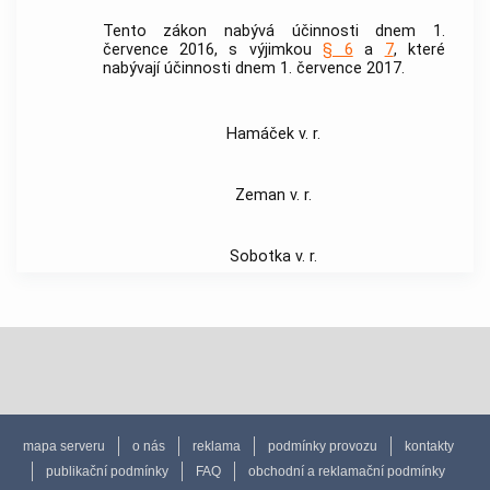
Tento zákon nabývá účinnosti dnem 1.
července 2016, s výjimkou
§ 6
a
7
, které
nabývají účinnosti dnem 1. července 2017.
Hamáček v. r.
Zeman v. r.
Sobotka v. r.
mapa serveru
o nás
reklama
podmínky provozu
kontakty
publikační podmínky
FAQ
obchodní a reklamační podmínky