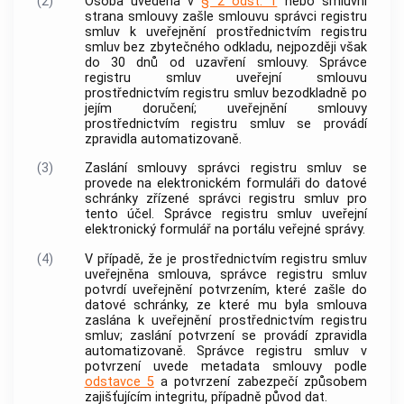
(2)
Osoba uvedená v
§ 2 odst. 1
nebo smluvní
strana smlouvy zašle smlouvu správci registru
smluv k uveřejnění prostřednictvím registru
smluv bez zbytečného odkladu, nejpozději však
do 30 dnů od uzavření smlouvy. Správce
registru smluv uveřejní smlouvu
prostřednictvím registru smluv bezodkladně po
jejím doručení;
uveřejnění smlouvy
prostřednictvím registru smluv
se provádí
zpravidla automatizovaně.
(3)
Zaslání smlouvy správci registru smluv se
provede na elektronickém formuláři do datové
schránky zřízené správci registru smluv pro
tento účel. Správce registru smluv uveřejní
elektronický formulář na portálu veřejné správy.
(4)
V případě, že je prostřednictvím registru smluv
uveřejněna smlouva, správce registru smluv
potvrdí uveřejnění potvrzením, které zašle do
datové schránky, ze které mu byla smlouva
zaslána k uveřejnění prostřednictvím registru
smluv; zaslání potvrzení se provádí zpravidla
automatizovaně. Správce registru smluv v
potvrzení uvede metadata smlouvy podle
odstavce 5
a potvrzení zabezpečí způsobem
zajišťujícím integritu, případně původ dat.