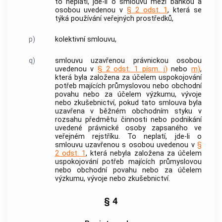
to neplatí, jde-li o smlouvu mezi
bankou
a
osobou uvedenou v
§ 2 odst. 1
, která se
týká používání
veřejných prostředků
,
p)
kolektivní smlouvu,
q)
smlouvu uzavřenou právnickou osobou
uvedenou v
§ 2 odst. 1 písm. j)
nebo
m)
,
která byla založena za účelem uspokojování
potřeb majících průmyslovou nebo obchodní
povahu nebo za účelem výzkumu, vývoje
nebo zkušebnictví, pokud tato smlouva byla
uzavřena v běžném obchodním styku v
rozsahu předmětu činnosti nebo podnikání
uvedené právnické osoby zapsaného ve
veřejném rejstříku. To neplatí, jde-li o
smlouvu uzavřenou s osobou uvedenou v
§
2 odst. 1
, která nebyla založena za účelem
uspokojování potřeb majících průmyslovou
nebo obchodní povahu nebo za účelem
výzkumu, vývoje nebo zkušebnictví.
§ 4