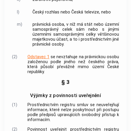
l)
Český rozhlas nebo Česká televize, nebo
m)
právnická osoba, v níž má stát nebo územní
samosprávný celek sám nebo s jinými
územními samosprávnými celky většinovou
majetkovou účast, a to i prostřednictvím jiné
právnické osoby.
(2)
Odstavec 1
se nevztahuje na právnickou osobu
založenou podle jiného než českého práva,
která působí převážně mimo území České
republiky.
§ 3
Výjimky z povinnosti uveřejnění
(1)
Prostřednictvím registru smluv se neuveřejňují
informace, které nelze poskytnout při postupu
podle předpisů upravujících svobodný přístup k
informacím.
(2)
Povinnost uveřejnit prostřednictvím registru