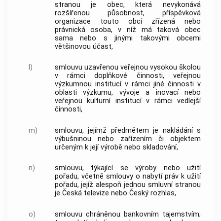
stranou je
obec
, která nevykonává
rozšířenou působnost, příspěvková
organizace touto
obcí
zřízená nebo
právnická osoba, v níž má taková
obec
sama nebo s jinými takovými
obcemi
většinovou účast,
l)
smlouvu uzavřenou veřejnou vysokou školou
v rámci doplňkové činnosti, veřejnou
výzkumnou institucí v rámci jiné činnosti v
oblasti výzkumu, vývoje a inovací nebo
veřejnou kulturní institucí v rámci vedlejší
činnosti,
m)
smlouvu, jejímž předmětem je nakládání s
výbušninou nebo zařízením či objektem
určeným k její výrobě nebo skladování,
n)
smlouvu, týkající se výroby nebo užití
pořadu, včetně smlouvy o nabytí práv k užití
pořadu, jejíž alespoň jednou smluvní stranou
je Česká televize nebo Český rozhlas,
o)
smlouvu chráněnou bankovním tajemstvím;