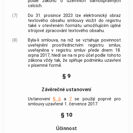
podle zákonů o územních samosprávných
celcích.
(7)
Do 31. prosince 2023 lze elektronický obraz
textového obsahu smlouvy vložit do registru
také v otevřeném formátu umožňujícím úplné
strojové zpracování textového obsahu.
(8)
Byla-li smlouva, na niž se vztahuje povinnost
uveřejnění prostřednictvím registru smluv,
uveřejněna v registru smluv přede dnem 18.
srpna 2017, hledí se na ni pro účel podle tohoto
zákona vždy tak, že splňuje podmínku uzavření
v písemné formě.
§ 9
Závěrečné ustanovení
Ustanovení
§ 6
a
7
se použijí poprvé pro
smlouvy uzavřené 1. července 2017.
§ 10
Účinnost