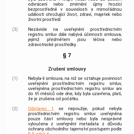
odvrácení nebo zmírnění újmy hrozící
bezprostředně v souvislosti s mimořádnou
událostí ohrožující život, zdraví, majetek nebo
životní prostředí.
(3)
Nezávisle na uveřejnění prostřednictvím
registru smluv dále nabývá účinnosti smlouva,
jejímž předmětem jsou léčiva nebo
zdravotnické prostředky.
§ 7
Zrušení smlouvy
(1)
Nebyla-li smlouva, na niž se vztahuje povinnost
uveřejnění prostřednictvím registru smluv,
uveřejněna prostřednictvím registru smluv ani
do tří měsíců ode dne, kdy byla uzavřena, platí,
že je zrušena od počátku.
(2)
Odstavec 1
se nepoužije, pokud nebyla
prostřednictvím registru smluv uveřejněna
pouze část smlouvy nebo byla nesprávně
vyloučena z uveřejnění metadata z důvodu
ochrany obchodního tajemství postupem podle