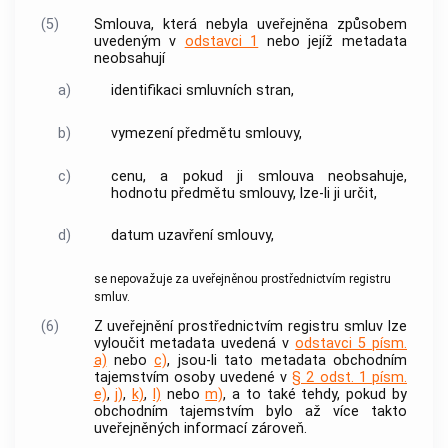
(5)
Smlouva, která nebyla uveřejněna způsobem
uvedeným v
odstavci 1
nebo jejíž metadata
neobsahují
a)
identifikaci smluvních stran,
b)
vymezení předmětu smlouvy,
c)
cenu, a pokud ji smlouva neobsahuje,
hodnotu předmětu smlouvy, lze-li ji určit,
d)
datum uzavření smlouvy,
se nepovažuje za uveřejněnou prostřednictvím registru
smluv.
(6)
Z uveřejnění prostřednictvím registru smluv lze
vyloučit metadata uvedená v
odstavci 5 písm.
a)
nebo
c)
, jsou-li tato metadata obchodním
tajemstvím osoby uvedené v
§ 2 odst. 1 písm.
e)
,
j)
,
k)
,
l)
nebo
m)
, a to také tehdy, pokud by
obchodním tajemstvím bylo až více takto
uveřejněných informací zároveň.