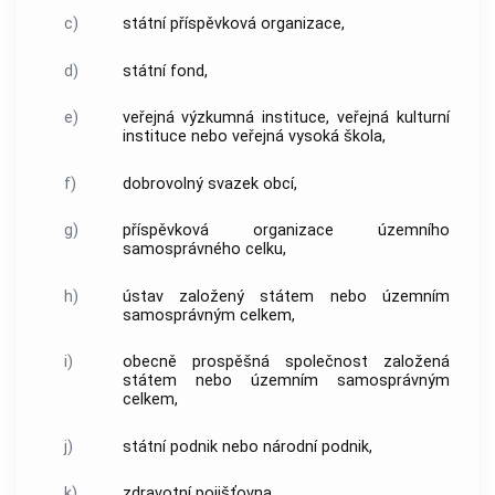
c)
státní příspěvková organizace,
d)
státní fond,
e)
veřejná výzkumná instituce, veřejná kulturní
instituce nebo veřejná vysoká škola,
f)
dobrovolný svazek
obcí
,
g)
příspěvková organizace územního
samosprávného celku,
h)
ústav založený státem nebo územním
samosprávným celkem,
i)
obecně prospěšná společnost založená
státem nebo územním samosprávným
celkem,
j)
státní podnik nebo národní podnik,
k)
zdravotní pojišťovna,