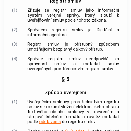
Registr smluv
(1)
Zřizuje se registr smluv jako informační
systém veřejné správy, který slouží k
uveřejňování smluv podle tohoto zákona.
(2)
Správcem registru smluv je Digitální a
informační agentura.
(3)
Registr smluv je přístupný způsobem
umožňujícím bezplatný dálkový přístup.
(4)
Správce registru smluv neodpovídá za
správnost smluv a metadat smluv
uveřejněných prostřednictvím registru smluv.
§ 5
Způsob uveřejnění
(1)
Uveřejněním smlouvy prostřednictvím registru
smluv se rozumí vložení elektronického obrazu
textového obsahu smlouvy v otevřeném a
strojově čitelném formátu a rovněž metadat
podle
odstavce 5
do registru smluv.