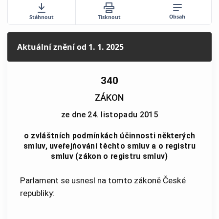
Obsah
Stáhnout
Tisknout
Aktuální znění
od 1. 1. 2025
340
ZÁKON
ze dne 24. listopadu 2015
o zvláštních podmínkách účinnosti některých
smluv, uveřejňování těchto smluv a o registru
smluv (zákon o registru smluv)
Parlament se usnesl na tomto zákoně České
republiky: