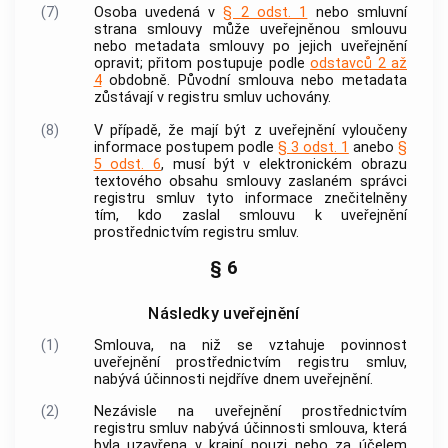
(7)
Osoba uvedená v
§ 2 odst. 1
nebo smluvní
strana smlouvy může uveřejněnou smlouvu
nebo metadata smlouvy po jejich uveřejnění
opravit; přitom postupuje podle
odstavců 2 až
4
obdobně. Původní smlouva nebo metadata
zůstávají v registru smluv uchovány.
(8)
V případě, že mají být z uveřejnění vyloučeny
informace postupem podle
§ 3 odst. 1
anebo
§
5 odst. 6
, musí být v elektronickém obrazu
textového obsahu smlouvy zaslaném správci
registru smluv tyto informace znečitelněny
tím, kdo zaslal smlouvu k uveřejnění
prostřednictvím registru smluv.
§ 6
Následky uveřejnění
(1)
Smlouva, na niž se vztahuje povinnost
uveřejnění prostřednictvím registru smluv,
nabývá účinnosti nejdříve dnem uveřejnění.
(2)
Nezávisle na uveřejnění prostřednictvím
registru smluv nabývá účinnosti smlouva, která
byla uzavřena v krajní nouzi nebo za účelem