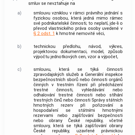
smluv se nevztahuje na
a)
smlouvu vzniklou v rámci právního jednání s
fyzickou osobou, která jedná mimo rámec
své podnikatelské činnosti; to neplatí, jde-li o
převod vlastnického práva osoby uvedené v
§ 2 odst. 1
k hmotné nemovité věci,
b)
technickou předlohu, návod, výkres,
projektovou dokumentaci, model, způsob
výpočtu jednotkových cen, vzor a výpočet,
c)
smlouvu, která se týká činnosti
zpravodajských služeb a Generální inspekce
bezpečnostních sborů nebo činnosti
orgánů
činných v trestním řízení
při předcházení
trestné činnosti, vyhledávání nebo
odhalování trestné činnosti nebo stíhání
trestných činů
nebo činnosti Správy státních
hmotných rezerv při pořizování a
hospodaření se státními hmotnými
rezervami nebo zajišťování bezpečnosti
nebo obrany České republiky, včetně
smlouvy, která se týká zajišťování obrany
České republiky, uzavřené právnickou