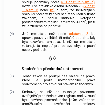
splňuje podmínky podle
§ 3 odst. 2 písm. q)
.
Dozví-li se právnická osoba uvedená v
§ 2 odst.
1 písm. j)
nebo
m)
o tom, že neuveřejnění
smlouvy podle věty první není v souladu s tímto
zákonem, a není-li smlouva uveřejněna
prostřednictvím registru smluv do 30 dnů, platí,
že je zrušena od počátku.
(4)
Jiná metadata než podle
odstavce 2
lze
opravit pouze ve lhůtě tří měsíců ode dne, kdy
byla uzavřena smlouva, k níž se metadata
vztahují; to neplatí pro opravu chyb v psaní
nebo v počtech.
§ 8
Společná a přechodná ustanovení
(1)
Tento zákon se použije bez ohledu na právo,
které je podle mezinárodního práva
soukromého pro smlouvu právem rozhodným.
(2)
Smlouva, na niž se vztahuje povinnost
uveřejnění prostřednictvím registru smluv, musí
být uzavřena písemně nebo jiným způsobem
umožňujícím uveřejnění smlouvy