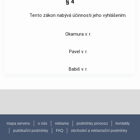
§ 4
Tento zákon nabývá účinnosti jeho vyhlášením.
Okamura v. r.
Pavel v. r.
Babiš v. r.
mapa serveru
o nás
reklama
podmínky provozu
kontakty
publikační podmínky
FAQ
obchodní a reklamační podmínky