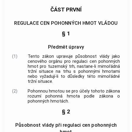
ČÁST PRVNÍ
REGULACE CEN POHONNÝCH HMOT VLÁDOU
§ 1
Předmět úpravy
(1)
Tento zákon upravuje působnost vlády jako
cenového orgánu pro regulaci cen pohonných
hmot pro tuzemský trh, nastane-li mimořádná
tržní situace na trhu s pohonnými hmotami
nebo vyžadují-li to důsledky této mimořádné
tržní situace.
(2)
Pohonnou hmotou se pro účely tohoto zákona
rozumí pohonná hmota podle zákona o
pohonných hmotách.
§ 2
Působnost vlády při regulaci cen pohonných
hmot