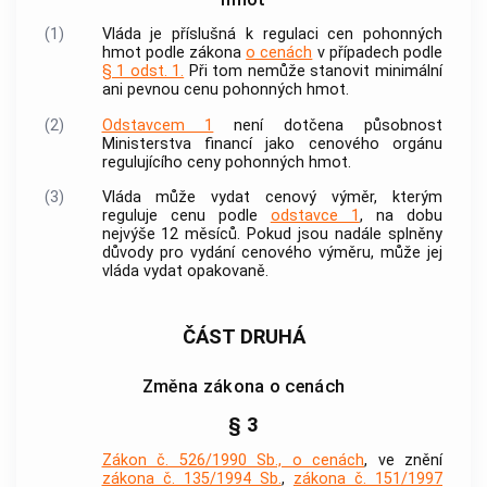
(1)
Vláda je příslušná k regulaci cen pohonných
hmot podle zákona
o cenách
v případech podle
§ 1 odst. 1.
Při tom nemůže stanovit minimální
ani pevnou cenu pohonných hmot.
(2)
Odstavcem 1
není dotčena působnost
Ministerstva financí jako cenového orgánu
regulujícího ceny pohonných hmot.
(3)
Vláda může vydat cenový výměr, kterým
reguluje cenu podle
odstavce 1
, na dobu
nejvýše 12 měsíců. Pokud jsou nadále splněny
důvody pro vydání cenového výměru, může jej
vláda vydat opakovaně.
ČÁST DRUHÁ
Změna zákona o cenách
§ 3
Zákon č. 526/1990 Sb., o cenách
, ve znění
zákona č. 135/1994 Sb.
,
zákona č. 151/1997