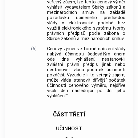
veřejný zájem, lze tento cenový výměr
vyhlásit vydavatelem Sbírky zákonů a
mezinárodních smluv na základě
požadavku učiněného předsedou
vlády v elektronické podobě bez
využití elektronického systému tvorby
právních předpisů podle zákona o
Sbírce zákonů a mezinárodních smluv.
(6)
Cenový výměr ve formě nařízení vlády
nabývá účinnosti šedesátým dnem
ode dne vyhlášení, nestanoví-li
zvláštní právní předpis jinak nebo
nestanoví-li vláda počátek účinnosti
pozdější. Vyžaduje-li to veřejný zájem,
může vláda stanovit dřívější počátek
účinnosti cenového výměru, nejdříve
však den následující po dni jeho
vyhlášení.“.
ČÁST TŘETÍ
ÚČINNOST