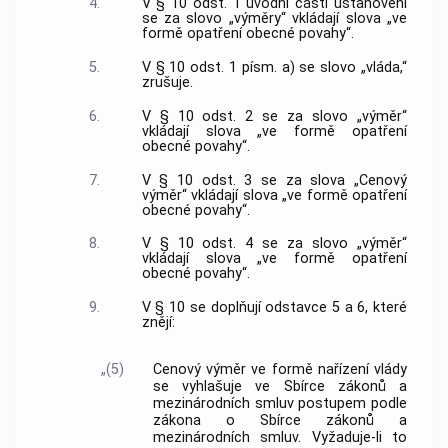
4.
V § 10 odst. 1 úvodní části ustanovení
se za slovo „výměry“ vkládají slova „ve
formě opatření obecné povahy“.
5.
V § 10 odst. 1 písm. a) se slovo „vláda,“
zrušuje.
6.
V § 10 odst. 2 se za slovo „výměr“
vkládají slova „ve formě opatření
obecné povahy“.
7.
V § 10 odst. 3 se za slova „Cenový
výměr“ vkládají slova „ve formě opatření
obecné povahy“.
8.
V § 10 odst. 4 se za slovo „výměr“
vkládají slova „ve formě opatření
obecné povahy“.
9.
V § 10 se doplňují odstavce 5 a 6, které
znějí:
„(5)
Cenový výměr ve formě nařízení vlády
se vyhlašuje ve Sbírce zákonů a
mezinárodních smluv postupem podle
zákona o Sbírce zákonů a
mezinárodních smluv. Vyžaduje-li to