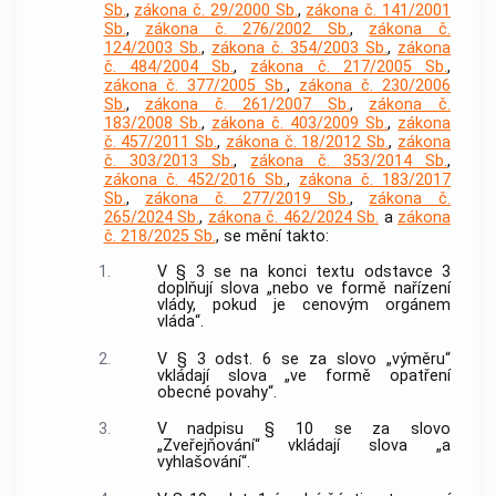
Sb.
,
zákona č. 29/2000 Sb.
,
zákona č. 141/2001
Sb.
,
zákona č. 276/2002 Sb.
,
zákona č.
124/2003 Sb.
,
zákona č. 354/2003 Sb.
,
zákona
č. 484/2004 Sb.
,
zákona č. 217/2005 Sb.
,
zákona č. 377/2005 Sb.
,
zákona č. 230/2006
Sb.
,
zákona č. 261/2007 Sb.
,
zákona č.
183/2008 Sb.
,
zákona č. 403/2009 Sb.
,
zákona
č. 457/2011 Sb.
,
zákona č. 18/2012 Sb.
,
zákona
č. 303/2013 Sb.
,
zákona č. 353/2014 Sb.
,
zákona č. 452/2016 Sb.
,
zákona č. 183/2017
Sb.
,
zákona č. 277/2019 Sb.
,
zákona č.
265/2024 Sb.
,
zákona č. 462/2024 Sb.
a
zákona
č. 218/2025 Sb.
, se mění takto:
1.
V § 3 se na konci textu odstavce 3
doplňují slova „nebo ve formě nařízení
vlády, pokud je cenovým orgánem
vláda“.
2.
V § 3 odst. 6 se za slovo „výměru“
vkládají slova „ve formě opatření
obecné povahy“.
3.
V nadpisu § 10 se za slovo
„Zveřejňování“ vkládají slova „a
vyhlašování“.