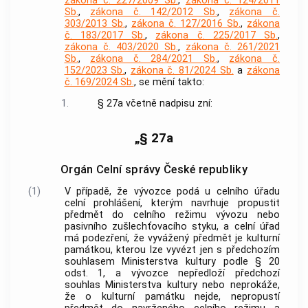
zákona č. 227/2009 Sb.
,
zákona č. 124/2011
Sb.
,
zákona č. 142/2012 Sb.
,
zákona č.
303/2013 Sb.
,
zákona č. 127/2016 Sb.
,
zákona
č. 183/2017 Sb.
,
zákona č. 225/2017 Sb.
,
zákona č. 403/2020 Sb.
,
zákona č. 261/2021
Sb.
,
zákona č. 284/2021 Sb.
,
zákona č.
152/2023 Sb.
,
zákona č. 81/2024 Sb.
a
zákona
č. 169/2024 Sb.
, se mění takto:
1.
§ 27a včetně nadpisu zní:
„§ 27a
Orgán Celní správy České republiky
(1)
V případě, že vývozce podá u celního úřadu
celní prohlášení, kterým navrhuje propustit
předmět do celního režimu vývozu nebo
pasivního zušlechťovacího styku, a celní úřad
má podezření, že vyvážený předmět je kulturní
památkou, kterou lze vyvézt jen s předchozím
souhlasem Ministerstva kultury podle § 20
odst. 1, a vývozce nepředloží předchozí
souhlas Ministerstva kultury nebo neprokáže,
že o kulturní památku nejde, nepropustí