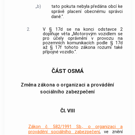
„b)
tato pokuta nebyla předána obcí ke
správě placení obecnému správci
daně.“.
2.
V § 17d se na konci odstavce 2
doplňuje věta „Motorovým vozidlem se
pro účely oprávnění v provozu na
pozemních komunikacích podle § 17d
až § 17f tohoto zákona rozumí také
přípojné vozidlo.“.
ČÁST OSMÁ
Změna zákona o organizaci a provádění
sociálního zabezpečení
Čl. VIII
Zákon č. 582/1991 Sb., o organizaci a
provádění sociálního zabezpečení
, ve znění