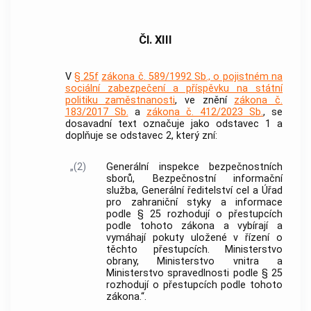
Čl. XIII
V
§ 25f
zákona č. 589/1992 Sb., o pojistném na
sociální zabezpečení a příspěvku na státní
politiku zaměstnanosti
, ve znění
zákona č.
183/2017 Sb.
a
zákona č. 412/2023 Sb.
, se
dosavadní text označuje jako odstavec 1 a
doplňuje se odstavec 2, který zní:
„(2)
Generální inspekce bezpečnostních
sborů, Bezpečnostní informační
služba, Generální ředitelství cel a Úřad
pro zahraniční styky a informace
podle § 25 rozhodují o přestupcích
podle tohoto zákona a vybírají a
vymáhají pokuty uložené v řízení o
těchto přestupcích. Ministerstvo
obrany, Ministerstvo vnitra a
Ministerstvo spravedlnosti podle § 25
rozhodují o přestupcích podle tohoto
zákona.“.