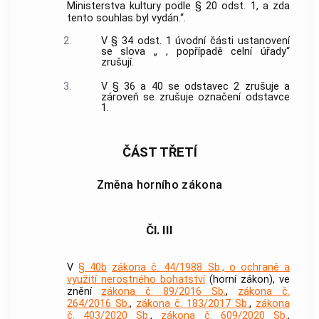
Ministerstva kultury podle § 20 odst. 1, a zda
tento souhlas byl vydán.“.
2.
V § 34 odst. 1 úvodní části ustanovení
se slova „ , popřípadě celní úřady“
zrušují.
3.
V § 36 a 40 se odstavec 2 zrušuje a
zároveň se zrušuje označení odstavce
1.
ČÁST TŘETÍ
Změna horního zákona
Čl. III
V
§ 40b
zákona č. 44/1988 Sb., o ochraně a
využití nerostného bohatství
(horní zákon), ve
znění
zákona č. 89/2016 Sb.
,
zákona č.
264/2016 Sb.
,
zákona č. 183/2017 Sb.
,
zákona
č. 403/2020 Sb.
,
zákona č. 609/2020 Sb.
,