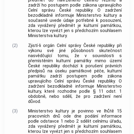
předmět do navrženého celního režimu a
zadrží ho postupem podle zákona upravujícího
Celní správu České republiky. O zadržení
bezodkladně informuje Ministerstvo kultury a
současně uvede údaje potřebné k posouzení,
zda vyvážený předmět je kulturní památkou,
kterou lze vyvézt jen s předchozím souhlasem
Ministerstva kultury.
(2)
Zjistí-li orgán Celní správy České republiky při
výkonu své jiné působnosti skutečnost
nasvědčující tomu, že v souvislosti s
přemístěním kulturní památky mimo území
České republiky dochází k porušení právních
předpisů na úseku památkové péče, kulturní
památku zadrží postupem podle zákona
upravujícího Celní správu České republiky. O
zadržení bezodkladně informuje Ministerstvo
kultury, které rozhodne podle § 11 odst. 1
obdobně, nebo sdělí, že pro zadržení není
důvod.
(3)
Ministerstvo kultury je povinno ve lhůtě 15
pracovních dnů ode dne podání informace
podle odstavce 1 nebo 2 sdělit celnímu úřadu,
zda vyvážený předmět je kulturní památkou,
kterou lze vyvézt jen s předchozím souhlasem