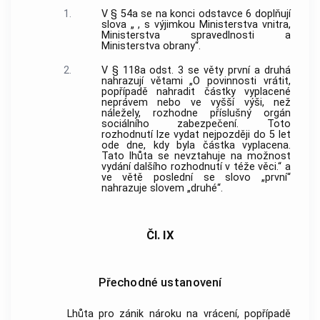
1.
V § 54a se na konci odstavce 6 doplňují
slova „ , s výjimkou Ministerstva vnitra,
Ministerstva spravedlnosti a
Ministerstva obrany“.
2.
V § 118a odst. 3 se věty první a druhá
nahrazují větami „O povinnosti vrátit,
popřípadě nahradit částky vyplacené
neprávem nebo ve vyšší výši, než
náležely, rozhodne příslušný orgán
sociálního zabezpečení. Toto
rozhodnutí lze vydat nejpozději do 5 let
ode dne, kdy byla částka vyplacena.
Tato lhůta se nevztahuje na možnost
vydání dalšího rozhodnutí v téže věci.“ a
ve větě poslední se slovo „první“
nahrazuje slovem „druhé“.
Čl. IX
Přechodné ustanovení
Lhůta pro zánik nároku na vrácení, popřípadě