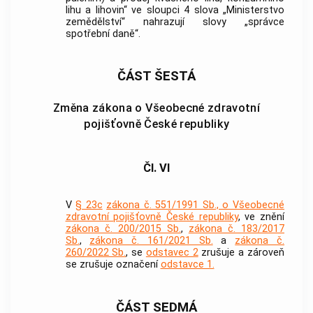
lihu a lihovin“ ve sloupci 4 slova „Ministerstvo
zemědělství“ nahrazují slovy „správce
spotřební daně“.
ČÁST ŠESTÁ
Změna zákona o Všeobecné zdravotní
pojišťovně České republiky
Čl. VI
V
§ 23c
zákona č. 551/1991 Sb., o Všeobecné
zdravotní pojišťovně České republiky
, ve znění
zákona č. 200/2015 Sb.
,
zákona č. 183/2017
Sb.
,
zákona č. 161/2021 Sb.
a
zákona č.
260/2022 Sb.
, se
odstavec 2
zrušuje a zároveň
se zrušuje označení
odstavce 1.
ČÁST SEDMÁ