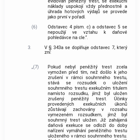
evidován peněžitý trest, se exekuční
náklady uspokojí vždy přednostně a
úhrada hotových výdajů se provede
jako první v pořadí.
(6)
Odstavec 4 písm. c) a odstavec 5 se
nepoužijí ve vztahu k daňové
pohledávce na cle.“.
3.
V § 343a se doplňuje odstavec 7, který
zní:
„(7)
Pokud nebyl peněžitý trest zcela
vymožen před tím, než došlo k jeho
zrušení v rámci souhrnného trestu,
stává se rozsudek o uložení
souhrnného trestu exekučním titulem
namísto rozsudku, jímž byl uložen
zrušený peněžitý trest. Účinky
provedených exekučních úkonů
zůstávají zachovány v rozsahu
vymezeném rozsudkem, jímž byl
souhrnný trest uložen. Již zahájená
daňová exekuce se odloží do doby
nařízení vymáhání peněžitého trestu
uloženého v rámci souhrnného trestu.