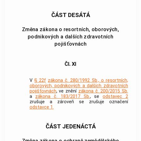
ČÁST DESÁTÁ
Změna zákona o resortních, oborových,
podnikových a dalších zdravotních
pojišťovnách
Čl. XI
V
§ 22f
zákona č. 280/1992 Sb., o resortních,
oborových, podnikových a dalších zdravotních
pojišťovnách
, ve znění
zákona č. 200/2015 Sb.
a
zákona č. 183/2017 Sb.
, se
odstavec 2
zrušuje a zároveň se zrušuje označení
odstavce 1.
ČÁST JEDENÁCTÁ
Změna zákona o ochraně zemědělského