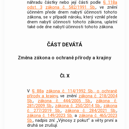
náhradu částky nebo její části podle
§ 118a
odst. 3
zákona č. 582/1991 Sb.
, ve znění
účinném přede dnem nabytí účinnosti tohoto
zákona, se v případě nároku, který vznikl přede
dnem nabytí účinnosti tohoto zákona, uplatní
také ode dne nabytí účinnosti tohoto zákona.
ČÁST DEVÁTÁ
Změna zákona o ochraně přírody a krajiny
Čl. X
V
§ 88a
zákona č. 114/1992 Sb., o ochraně
přírody a krajiny
, ve znění
zákona č. 218/2004
Sb.
,
zákona č. 444/2005 Sb.
,
zákona č.
281/2009 Sb.
,
zákona č. 250/2014 Sb.
,
zákona
č. 277/2019 Sb.
,
zákona č. 284/2021 Sb.
,
zákona č. 149/2023 Sb.
a
zákona č. 465/2023
Sb.
, nadpis zní: „Výnosy z pokut“ a věty první a
druhá se zrušují.