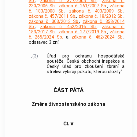
Sb.
,
zákona č. 377/2005 Sb.
,
zákona č.
230/2006 Sb.
,
zákona č. 261/2007 Sb.
,
zákona
č. 183/2008 Sb.
,
zákona č. 403/2009 Sb.
,
zákona č. 457/2011 Sb.
,
zákona č. 18/2012 Sb.
,
zákona č. 303/2013 Sb.
,
zákona č. 353/2014
Sb.
,
zákona č. 452/2016 Sb.
,
zákona č.
183/2017 Sb.
,
zákona č. 277/2019 Sb.
,
zákona
č. 265/2024 Sb.
a
zákona č. 462/2024 Sb.
,
odstavec 3 zní:
„(3)
Úřad pro ochranu hospodářské
soutěže, Česká obchodní inspekce a
Český úřad pro zkoušení zbraní a
střeliva vybírají pokutu, kterou uložily.“.
ČÁST PÁTÁ
Změna živnostenského zákona
Čl. V