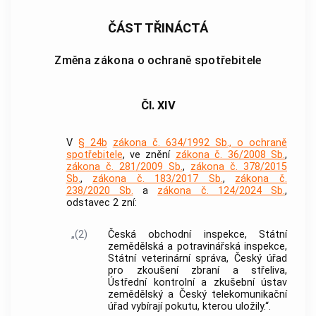
ČÁST TŘINÁCTÁ
Změna zákona o ochraně spotřebitele
Čl. XIV
V
§ 24b
zákona č. 634/1992 Sb., o ochraně
spotřebitele
, ve znění
zákona č. 36/2008 Sb.
,
zákona č. 281/2009 Sb.
,
zákona č. 378/2015
Sb.
,
zákona č. 183/2017 Sb.
,
zákona č.
238/2020 Sb.
a
zákona č. 124/2024 Sb.
,
odstavec 2 zní:
„(2)
Česká obchodní inspekce, Státní
zemědělská a potravinářská inspekce,
Státní veterinární správa, Český úřad
pro zkoušení zbraní a střeliva,
Ústřední kontrolní a zkušební ústav
zemědělský a Český telekomunikační
úřad vybírají pokutu, kterou uložily.“.