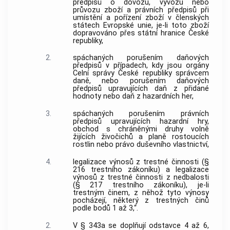
předpisů o dovozu, vývozu nebo
průvozu zboží a právních předpisů při
umístění a pořízení zboží v členských
státech Evropské unie, je-li toto zboží
dopravováno přes státní hranice České
republiky,
2.
spáchaných porušením daňových
předpisů v případech, kdy jsou orgány
Celní správy České republiky správcem
daně, nebo porušením daňových
předpisů upravujících daň z přidané
hodnoty nebo daň z hazardních her,
3.
spáchaných porušením právních
předpisů upravujících hazardní hry,
obchod s chráněnými druhy volně
žijících živočichů a planě rostoucích
rostlin nebo právo duševního vlastnictví,
4.
legalizace výnosů z trestné činnosti (§
216 trestního zákoníku) a legalizace
výnosů z trestné činnosti z nedbalosti
(§ 217 trestního zákoníku), je-li
trestným činem, z něhož tyto výnosy
pocházejí, některý z trestných činů
podle bodů 1 až 3,“.
2.
V § 343a se doplňují odstavce 4 až 6,