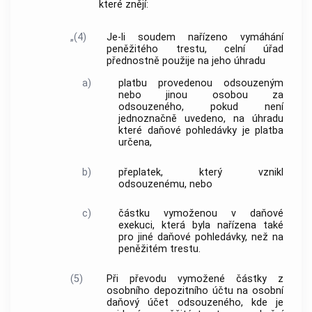
které znějí:
„(4)
Je-li soudem nařízeno vymáhání
peněžitého trestu, celní úřad
přednostně použije na jeho úhradu
a)
platbu provedenou odsouzeným
nebo jinou osobou za
odsouzeného, pokud není
jednoznačně uvedeno, na úhradu
které daňové pohledávky je platba
určena,
b)
přeplatek, který vznikl
odsouzenému, nebo
c)
částku vymoženou v daňové
exekuci, která byla nařízena také
pro jiné daňové pohledávky, než na
peněžitém trestu.
(5)
Při převodu vymožené částky z
osobního depozitního účtu na osobní
daňový účet odsouzeného, kde je