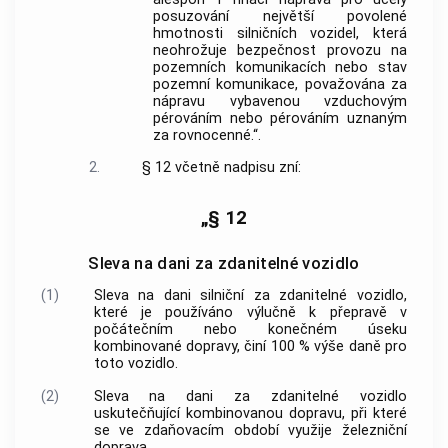
posuzování největší povolené
hmotnosti silničních vozidel, která
neohrožuje bezpečnost provozu na
pozemních komunikacích nebo stav
pozemní komunikace, považována za
nápravu vybavenou vzduchovým
pérováním nebo pérováním uznaným
za rovnocenné.“.
2.
§ 12 včetně nadpisu zní:
„§ 12
Sleva na dani za zdanitelné vozidlo
(1)
Sleva na dani silniční za zdanitelné vozidlo,
které je používáno výlučně k přepravě v
počátečním nebo konečném úseku
kombinované dopravy, činí 100 % výše daně pro
toto vozidlo.
(2)
Sleva na dani za zdanitelné vozidlo
uskutečňující kombinovanou dopravu, při které
se ve zdaňovacím období využije železniční
doprava