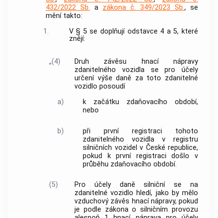
432/2022 Sb.
a
zákona č. 349/2023 Sb.
, se
mění takto:
1.
V § 5 se doplňují odstavce 4 a 5, které
znějí:
„(4)
Druh závěsu hnací nápravy
zdanitelného vozidla se pro účely
určení výše daně za toto zdanitelné
vozidlo posoudí
a)
k začátku zdaňovacího období,
nebo
b)
při první registraci tohoto
zdanitelného vozidla v registru
silničních vozidel v České republice,
pokud k první registraci došlo v
průběhu zdaňovacího období.
(5)
Pro účely daně silniční se na
zdanitelné vozidlo hledí, jako by mělo
vzduchový závěs hnací nápravy, pokud
je podle zákona o silničním provozu
alespoň 1 hnací náprava pro účely