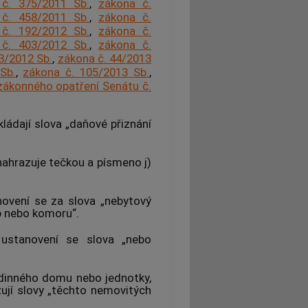
č. 375/2011 Sb.
,
zákona č.
č. 458/2011 Sb.
,
zákona č.
č. 192/2012 Sb.
,
zákona č.
č. 403/2012 Sb.
,
zákona č.
3/2012 Sb.
,
zákona č. 44/2013
Sb.
,
zákona č. 105/2013 Sb.
,
zákonného opatření Senátu č.
kládají slova „daňové přiznání
 nahrazuje tečkou a písmeno j)
novení se za slova „nebytový
ep nebo komoru“.
ustanovení se slova „nebo
odinného domu nebo jednotky,
ují slovy „těchto nemovitých