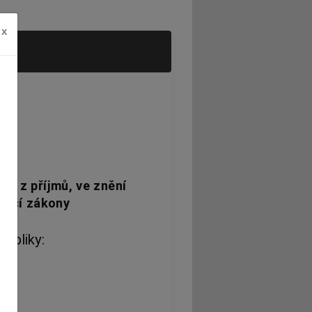
x
ch z příjmů, ve znění
ející zákony
ubliky: