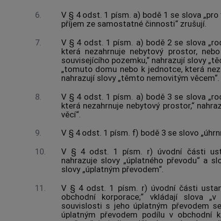
6.
V § 4 odst. 1 písm. a) bodě 1 se slova „pro 
příjem ze samostatné činnosti“ zrušují.
7.
V § 4 odst. 1 písm. a) bodě 2 se slova „r
která nezahrnuje nebytový prostor, nebo
souvisejícího pozemku,“ nahrazují slovy „t
„tomuto domu nebo k jednotce, která nez
nahrazují slovy „těmto nemovitým věcem“.
8.
V § 4 odst. 1 písm. a) bodě 3 se slova „r
která nezahrnuje nebytový prostor,“ nahra
věcí“.
9.
V § 4 odst. 1 písm. f) bodě 3 se slovo „úhrn
10.
V § 4 odst. 1 písm. r) úvodní části us
nahrazuje slovy „úplatného převodu“ a s
slovy „úplatným převodem“.
11.
V § 4 odst. 1 písm. r) úvodní části ust
obchodní korporace;“ vkládají slova „v
souvislosti s jeho úplatným převodem s
úplatným převodem podílu v obchodní ko