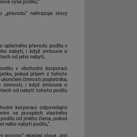
ková výše podílu;“.
 „převodu“ nahrazuje slovy
ho úplatného převodu podílu v
eho nabytí, i když smlouva o
tech od jeho nabytí,
odílu v obchodní korporaci
jetku, pokud příjem z tohoto
 ukončení činnosti poplatníka,
 činnosti, i když smlouva o
tech od nabytí tohoto podílu
hodní korporaci odpovídající
ěním ve prospěch vlastního
podílu od jiného člena, pokud
í nebo nabytí podílu,“.
 prostor“ vkládají slova „jiný