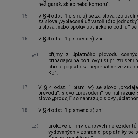
než garáž, sklep nebo komoru“.
15.
V § 4 odst. 1 písm. u) se za slova „za uvolně
za slova „vyplacená uživateli této jednotky“
a slova „nebo spoluvlastnického podílu,“ se 
16.
V § 4 odst. 1 písmeno v) zní:
„v)
příjmy z úplatného převodu cennýc
připadající na podílový list při zrušení
úhrn u poplatníka nepřesáhne ve zdaň
Kč,“.
17.
V § 4 odst. 1 písm. w) se slovo „prodeje
převodu“, slovo „převodem“ se nahrazuje
slovo „prodeji“ se nahrazuje slovy „úplatné
18.
V § 4 odst. 1 písmeno z) zní:
„z)
úrokové příjmy daňových nerezidentů, 
vydávaných v zahraničí poplatníky se 