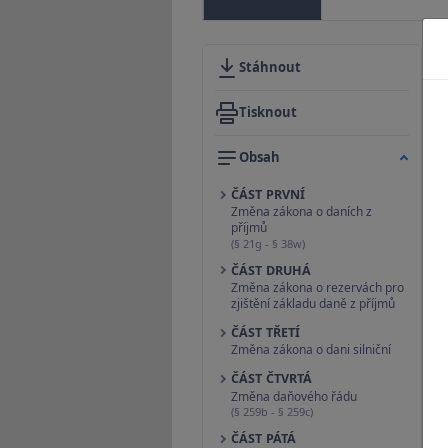
Stáhnout
Tisknout
Obsah
ČÁST PRVNÍ
Změna zákona o daních z
příjmů
(§ 21g - § 38w)
ČÁST DRUHÁ
Změna zákona o rezervách pro
zjištění základu daně z příjmů
ČÁST TŘETÍ
Změna zákona o dani silniční
ČÁST ČTVRTÁ
Změna daňového řádu
(§ 259b - § 259c)
ČÁST PÁTÁ