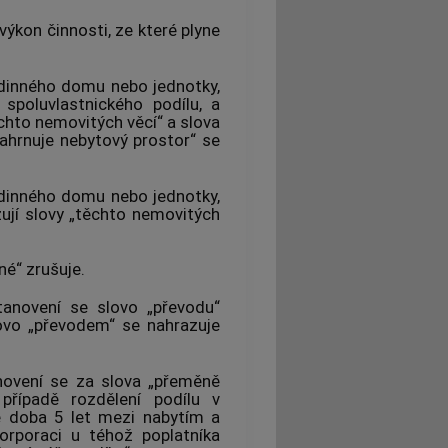
výkon činnosti, ze které plyne
odinného domu nebo jednotky,
 spoluvlastnického podílu, a
ěchto nemovitých věcí“ a slova
ahrnuje nebytový prostor“ se
odinného domu nebo jednotky,
zují slovy „těchto nemovitých
né“ zrušuje.
tanovení se slovo „převodu“
lovo „převodem“ se nahrazuje
anovení se za slova „přeměně
 případě rozdělení podílu v
e doba 5 let mezi nabytím a
rporaci u téhož poplatníka