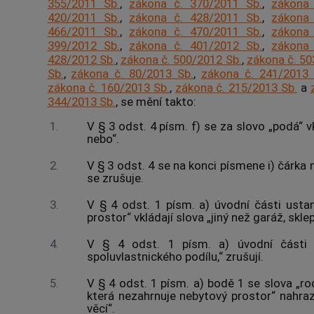
355/2011 Sb.
,
zákona č. 370/2011 Sb.
,
zákona 
420/2011 Sb.
,
zákona č. 428/2011 Sb.
,
zákona 
466/2011 Sb.
,
zákona č. 470/2011 Sb.
,
zákona 
399/2012 Sb.
,
zákona č. 401/2012 Sb.
,
zákona 
428/2012 Sb.
,
zákona č. 500/2012 Sb.
,
zákona č. 50
Sb.
,
zákona č. 80/2013 Sb.
,
zákona č. 241/2013 
zákona č. 160/2013 Sb.
,
zákona č. 215/2013 Sb.
a
344/2013 Sb.
, se mění takto:
1.
V § 3 odst. 4 písm. f) se za slovo „podá“ v
nebo“.
2.
V § 3 odst. 4 se na konci písmene i) čárka
se zrušuje.
3.
V § 4 odst. 1 písm. a) úvodní části usta
prostor“ vkládají slova „jiný než garáž, skl
4.
V § 4 odst. 1 písm. a) úvodní části 
spoluvlastnického podílu,“ zrušují.
5.
V § 4 odst. 1 písm. a) bodě 1 se slova „r
která nezahrnuje nebytový prostor“ nahraz
věcí“.