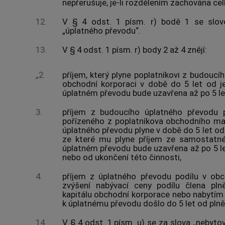
nepřerušuje, je-li rozdělením zachována cel
12.
V § 4 odst. 1 písm. r) bodě 1 se slovo
„úplatného převodu“.
13.
V § 4 odst. 1 písm. r) body 2 až 4 znějí:
„2.
příjem, který plyne poplatníkovi z budoucí
obchodní korporaci v době do 5 let od j
úplatném převodu bude uzavřena až po 5 le
3.
příjem z budoucího úplatného převodu p
pořízeného z poplatníkova obchodního ma
úplatného převodu plyne v době do 5 let od
ze které mu plyne příjem ze samostatné
úplatném převodu bude uzavřena až po 5 le
nebo od ukončení této činnosti,
4.
příjem z úplatného převodu podílu v obc
zvýšení nabývací ceny podílu člena pln
kapitálu obchodní korporace nebo nabytím 
k úplatnému převodu došlo do 5 let od plněn
14.
V § 4 odst. 1 písm. u) se za slova „nebytový