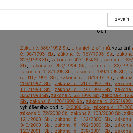
Změna zákona o daních z př
ZAVŘÍT
Čl. I
Zákon č. 586/1992 Sb
.,
o daních z příjmů
, ve znění
č. 96/1993 Sb.
,
zákona č. 157/1993 Sb.
,
zákona
323/1993 Sb.
,
zákona č. 42/1994 Sb.
,
zákona č. 85
Sb.
,
zákona č. 259/1994 Sb.
,
zákona č. 32/1995
zákona č. 118/1995 Sb.
,
zákona č. 149/1995 Sb.
,
zá
č. 316/1996 Sb.
,
zákona č. 18/1997 Sb.
,
zákona
209/1997 Sb.
,
zákona č. 210/1997 Sb.
,
zákona 
111/1998 Sb.
,
zákona č. 149/1998 Sb.
,
zákona 
333/1998 Sb.
,
zákona č. 63/1999 Sb.
,
zákona č. 129
Sb.
,
zákona č. 170/1999 Sb.
,
zákona č. 225/1999 
vyhlášeného pod č.
3/2000 Sb.
,
zákona č. 17/200
zákona č. 72/2000 Sb.
,
zákona č. 100/2000 Sb.
,
zák
121/2000 Sb.
,
zákona č. 132/2000 Sb.
,
zákona 
340/2000 Sb.
,
zákona č. 492/2000 Sb.
,
zákona 
120/2001 Sb.
,
zákona č. 239/2001 Sb.
,
zákona 