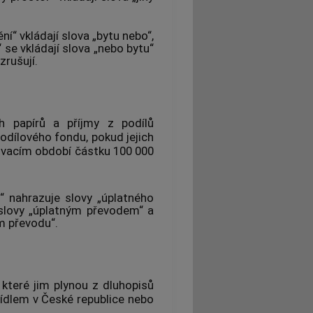
ní“ vkládají slova „bytu nebo“,
 se vkládají slova „nebo bytu“
zrušují.
h papírů a příjmy z podílů
 podílového fondu, pokud jejich
ovacím období částku 100 000
“ nahrazuje slovy „úplatného
 slovy „úplatným převodem“ a
m převodu“.
které jim plynou z dluhopisů
sídlem v České republice nebo