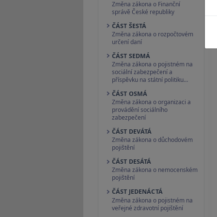
Změna zákona o Finanční
správě České republiky
ČÁST ŠESTÁ
Změna zákona o rozpočtovém
určení daní
ČÁST SEDMÁ
Změna zákona o pojistném na
sociální zabezpečení a
příspěvku na státní politiku…
ČÁST OSMÁ
Změna zákona o organizaci a
provádění sociálního
zabezpečení
ČÁST DEVÁTÁ
Změna zákona o důchodovém
pojištění
ČÁST DESÁTÁ
Změna zákona o nemocenském
pojištění
ČÁST JEDENÁCTÁ
Změna zákona o pojistném na
veřejné zdravotní pojištění