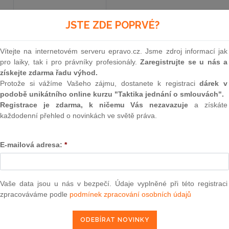
JSTE ZDE POPRVÉ?
Aktuální znění
od 1. 1. 2015
Vítejte na internetovém serveru epravo.cz. Jsme zdroj informací jak
pro laiky, tak i pro právníky profesionály.
Zaregistrujte se u nás a
267
získejte zdarma řadu výhod.
Protože si vážíme Vašeho zájmu, dostanete k registraci
dárek v
ZÁKON
podobě unikátního online kurzu "Taktika jednání o smlouvách".
Registrace je zdarma, k ničemu Vás nezavazuje
a získáte
ze dne 23. října 2014,
každodenní přehled o novinkách ve světě práva.
kterým se mění zákon č. 586/1992 Sb., o daní
E-mailová adresa:
*
pozdějších předpisů, a další souvis
Parlament se usnesl na tomto zákoně České rep
Vaše data jsou u nás v bezpečí. Údaje vyplněné při této registraci
zpracováváme podle
podmínek zpracování osobních údajů
ČÁST PRVNÍ