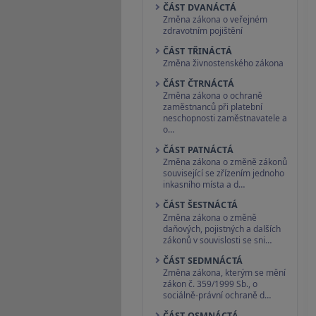
ČÁST DVANÁCTÁ
Změna zákona o veřejném
zdravotním pojištění
ČÁST TŘINÁCTÁ
Změna živnostenského zákona
ČÁST ČTRNÁCTÁ
Změna zákona o ochraně
zaměstnanců při platební
neschopnosti zaměstnavatele a
o…
ČÁST PATNÁCTÁ
Změna zákona o změně zákonů
související se zřízením jednoho
inkasního místa a d…
ČÁST ŠESTNÁCTÁ
Změna zákona o změně
daňových, pojistných a dalších
zákonů v souvislosti se sni…
ČÁST SEDMNÁCTÁ
Změna zákona, kterým se mění
zákon č. 359/1999 Sb., o
sociálně-právní ochraně d…
ČÁST OSMNÁCTÁ