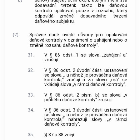
b)
daňový subjekt učiní úkon, kterým mění svá
dosavadní tvrzení; takto lze daňovou
kontrolu opakovat pouze v rozsahu, který
odpovídá změně dosavadního tvrzení
daňového subjektu.
(2)
Správce daně uvede důvody pro opakování
daňové kontroly v oznámení o zahájení nebo o
změně rozsahu daňové kontroly.“.
31.
V § 86 odst. 1 se slova „zahájení a“
zrušují.
32.
V § 86 odst. 2 úvodní části ustanovení
se slova „, u něhož je prováděna daňová
kontrola,“ zrušují a za slovo „má“ se
vkládají slova „v rámci daňové kontroly“.
33.
V § 86 odst. 2 písm. b) se slova „v
průběhu daňové kontroly“ zrušují.
34.
V § 86 odst. 3 úvodní části ustanovení
se slova „, u něhož je prováděna daňová
kontrola,“ nahrazují slovy „v rámci
daňové kontroly“.
35.
§ 87 a 88 znějí: