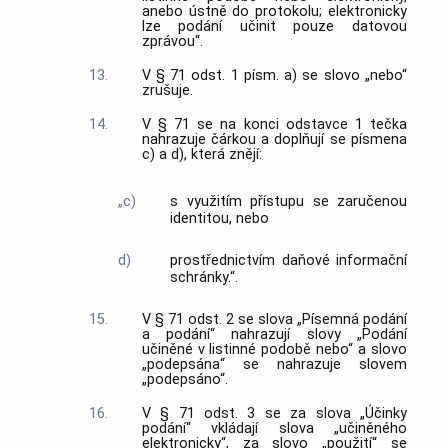
anebo ústně do protokolu; elektronicky
lze podání učinit pouze datovou
zprávou“.
13.
V § 71 odst. 1 písm. a) se slovo „nebo“
zrušuje.
14.
V § 71 se na konci odstavce 1 tečka
nahrazuje čárkou a doplňují se písmena
c) a d), která znějí:
„c)
s využitím přístupu se zaručenou
identitou, nebo
d)
prostřednictvím daňové informační
schránky.“.
15.
V § 71 odst. 2 se slova „Písemná podání
a podání“ nahrazují slovy „Podání
učiněné v listinné podobě nebo“ a slovo
„podepsána“ se nahrazuje slovem
„podepsáno“.
16.
V § 71 odst. 3 se za slova „Účinky
podání“ vkládají slova „učiněného
elektronicky“, za slovo „použití“ se