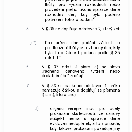
lhůty pro vydání rozhodnutí nebo
provedení jiného úkonu správce daně
rozhodný den, kdy bylo podáno
potvrzení tohoto podání.“.
5.
V § 36 se doplňuje odstavec 7, který zní:
„(7)
Pro určení dne podání žádosti o
prodloužení lhůty je rozhodný den, kdy
byla tato žádost podána podle § 35
odst. 1.“.
6.
V § 37 odst. 4 písm. c) se slova
„řádného daňového tvrzení nebo
dodatečného“ zrušují.
7.
V § 53 se na konci odstavce 1 tečka
nahrazuje čárkou a doplňují se písmena
l) a m), která znějí:
„l)
orgánu veřejné moci pro účely
prokázání skutečnosti, že daňový
subjekt nemá u správce daně
evidován nedoplatek, a to v případě,
kdy takové prokázání požaduje jiný