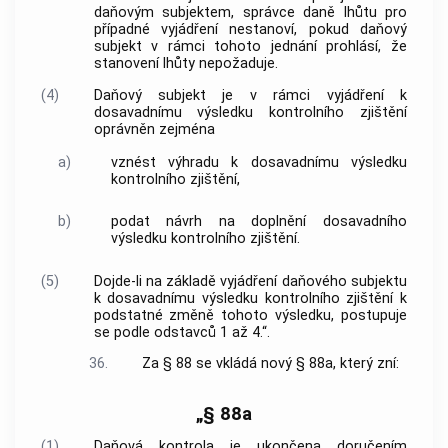
daňovým subjektem, správce daně lhůtu pro
případné vyjádření nestanoví, pokud daňový
subjekt v rámci tohoto jednání prohlásí, že
stanovení lhůty nepožaduje.
(4)
Daňový subjekt je v rámci vyjádření k
dosavadnímu výsledku kontrolního zjištění
oprávněn zejména
a)
vznést výhradu k dosavadnímu výsledku
kontrolního zjištění,
b)
podat návrh na doplnění dosavadního
výsledku kontrolního zjištění.
(5)
Dojde-li na základě vyjádření daňového subjektu
k dosavadnímu výsledku kontrolního zjištění k
podstatné změně tohoto výsledku, postupuje
se podle odstavců 1 až 4.“.
36.
Za § 88 se vkládá nový § 88a, který zní:
„§ 88a
(1)
Daňová kontrola je ukončena doručením