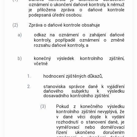
oznámení o ukončení daňové kontroly, k němuž
je přiložena zpráva o daňové kontrole
podepsaná úřední osobou.
(2)
Zpráva o daňové kontrole obsahuje
a)
odkaz na oznámení o zahájení daňové
kontroly, popřípadě oznámení o změně
rozsahu daňové kontroly, a
b)
konečný výsledek kontrolního zjištění,
včetně
1.
hodnocení zjištěných důkazů,
2.
stanoviska správce daně k vyjádření
daňového subjektu k výsledku
dosavadního kontrolního zjištění.
(3)
Pokud z konečného výsledku
kontrolního zjištění nevyplývá, že
v dané věci dojde k vydání
rozhodnutí o stanovení daně, je
vyměřovací nebo doměřovací
řízení ukončeno doručením