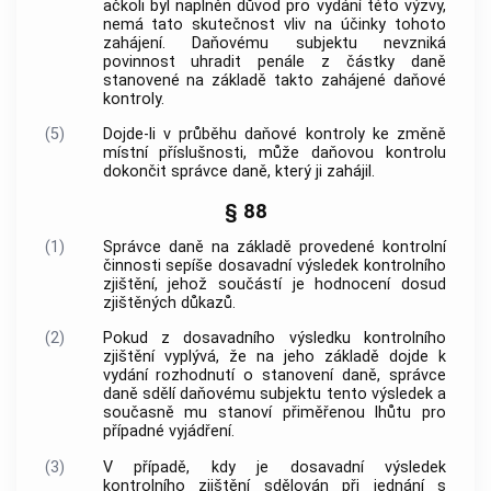
ačkoli byl naplněn důvod pro vydání této výzvy,
nemá tato skutečnost vliv na účinky tohoto
zahájení. Daňovému subjektu nevzniká
povinnost uhradit penále z částky daně
stanovené na základě takto zahájené daňové
kontroly.
(5)
Dojde-li v průběhu daňové kontroly ke změně
místní příslušnosti, může daňovou kontrolu
dokončit správce daně, který ji zahájil.
§ 88
(1)
Správce daně na základě provedené kontrolní
činnosti sepíše dosavadní výsledek kontrolního
zjištění, jehož součástí je hodnocení dosud
zjištěných důkazů.
(2)
Pokud z dosavadního výsledku kontrolního
zjištění vyplývá, že na jeho základě dojde k
vydání rozhodnutí o stanovení daně, správce
daně sdělí daňovému subjektu tento výsledek a
současně mu stanoví přiměřenou lhůtu pro
případné vyjádření.
(3)
V případě, kdy je dosavadní výsledek
kontrolního zjištění sdělován při jednání s