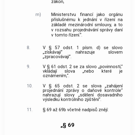
zákon,
m)
Ministerstvu financí jako orgánu
příslušnému k jednání v řízení na
základě mezinárodní smlouvy, a to
v rozsahu projednávání správy daní
v tomto řízení.“.
8.
V § 57 odst. 1 písm. d) se slovo
„získávají“ nahrazuje slovem
„zpracovávají“.
9.
V § 61 odst. 2 se za slovo „povinností,“
vkládají slova „nebo které je
oznámením,“.
10.
V § 65 odst. 2 se slova „zahájení
projednání zprávy o daňové kontrole“
nahrazují slovy „sdělení dosavadního
výsledku kontrolního zjištění“.
11.
§ 69 až 69b včetně nadpisů znějí:
„§ 69