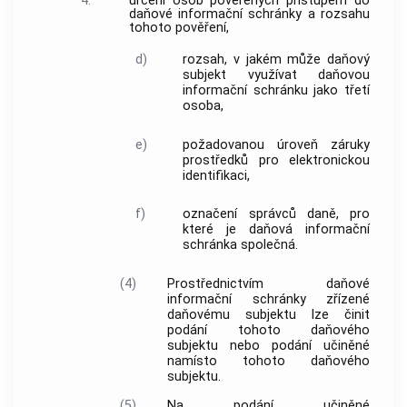
4.
určení osob pověřených přístupem do
daňové informační schránky a rozsahu
tohoto pověření,
d)
rozsah, v jakém může daňový
subjekt využívat daňovou
informační schránku jako třetí
osoba,
e)
požadovanou úroveň záruky
prostředků pro elektronickou
identifikaci,
f)
označení správců daně, pro
které je daňová informační
schránka společná.
(4)
Prostřednictvím daňové
informační schránky zřízené
daňovému subjektu lze činit
podání tohoto daňového
subjektu nebo podání učiněné
namísto tohoto daňového
subjektu.
(5)
Na podání učiněné