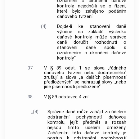
oznámení o ukončení daňové
kontroly, nejedná-li se o řízení,
které bylo zahájeno podáním
daňového tvrzení.
(4)
Dojde-li ke stanovení daně
výlučně na základě výsledku
daňové kontroly, může správce
daně doručit rozhodnutí o
stanovení daně spolu s
oznámením o ukončení daňové
kontroly.“.
37.
V § 89 odst. 1 se slova „řádného
daňového tvrzení nebo dodatečného“
zrušují a slova „a dalších písemností
předložených“ se nahrazují slovy „nebo
jiné písemnosti předložené“.
38.
V § 89 odstavec 4 zní:
„(4)
Správce daně může zahájit za účelem
odstranění pochybností daňovou
kontrolu, jejíž předmět a rozsah
nejsou tímto účelem omezeny.
Zahájením této daňové kontroly je
postup k odstranění pochybností