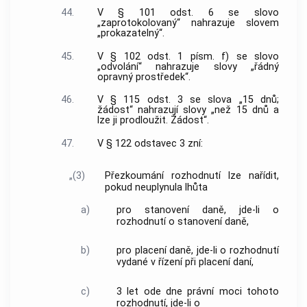
44.
V § 101 odst. 6 se slovo
„zaprotokolovaný“ nahrazuje slovem
„prokazatelný“.
45.
V § 102 odst. 1 písm. f) se slovo
„odvolání“ nahrazuje slovy „řádný
opravný prostředek“.
46.
V § 115 odst. 3 se slova „15 dnů;
žádost“ nahrazují slovy „než 15 dnů a
lze ji prodloužit. Žádost“.
47.
V § 122 odstavec 3 zní:
„(3)
Přezkoumání rozhodnutí lze nařídit,
pokud neuplynula lhůta
a)
pro stanovení daně, jde-li o
rozhodnutí o stanovení daně,
b)
pro placení daně, jde-li o rozhodnutí
vydané v řízení při placení daní,
c)
3 let ode dne právní moci tohoto
rozhodnutí, jde-li o