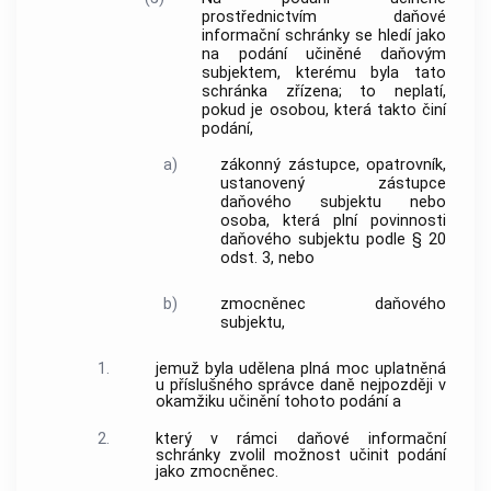
prostřednictvím daňové
informační schránky se hledí jako
na podání učiněné daňovým
subjektem, kterému byla tato
schránka zřízena; to neplatí,
pokud je osobou, která takto činí
podání,
a)
zákonný zástupce, opatrovník,
ustanovený zástupce
daňového subjektu nebo
osoba, která plní povinnosti
daňového subjektu podle § 20
odst. 3, nebo
b)
zmocněnec daňového
subjektu,
1.
jemuž byla udělena plná moc uplatněná
u příslušného správce daně nejpozději v
okamžiku učinění tohoto podání a
2.
který v rámci daňové informační
schránky zvolil možnost učinit podání
jako zmocněnec.