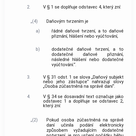
2.
V § 1 se doplňuje odstavec 4, který zní:
„(4)
Daňovým tvrzením je
a)
řádné daňové tvrzení, a to daňové
přiznání, hlášení nebo vyúčtování,
b)
dodatečné daňové tvrzení, a to
dodatečné daňové přiznání,
následné hlášení nebo dodatečné
vyúčtování.“.
3.
V § 31 odst. 1 se slova „Daňový subjekt
nebo jeho zástupce“ nahrazují slovy
„Osoba zúčastněná na správě daní“.
4.
V § 34 se dosavadní text označuje jako
odstavec 1 a doplňuje se odstavec 2,
který zní:
„(2)
Pokud osoba zúčastněná na správě
daní učinila podání elektronicky
způsobem vyžadujícím dodatečné
potvrzení, je pro určení počátku běhu