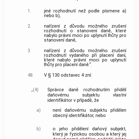
1.
jiné rozhodnutí než podle písmene a)
nebo b),
2.
nařízení z důvodu možného zrušení
rozhodnutí o stanovení daně, které
nabylo právní moci po uplynutí lhůty pro
stanovení daně,
3.
nařízení z důvodu možného zrušení
rozhodnutí vydaného při placení daní,
které nabylo právní moci po uplynutí
lhůty pro placení daně.“.
48.
V § 130 odstavec 4 zní:
„(4)
Správce daně rozhodnutím přidělí
daňovému subjektu vlastní
identifikátor v případě, že
a)
není daňovému subjektu přidělen
obecný identifikátor, nebo
b)
o jeho přidělení daňový subjekt,
který je fyzickou osobou a který jej