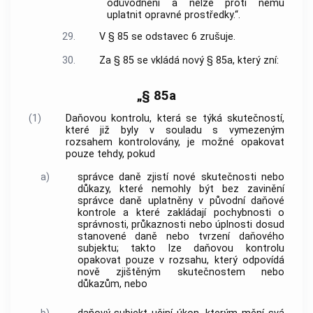
odůvodnění a nelze proti němu
uplatnit opravné prostředky.“.
29.
V § 85 se odstavec 6 zrušuje.
30.
Za § 85 se vkládá nový § 85a, který zní:
„§ 85a
(1)
Daňovou kontrolu, která se týká skutečností,
které již byly v souladu s vymezeným
rozsahem kontrolovány, je možné opakovat
pouze tehdy, pokud
a)
správce daně zjistí nové skutečnosti nebo
důkazy, které nemohly být bez zavinění
správce daně uplatněny v původní daňové
kontrole a které zakládají pochybnosti o
správnosti, průkaznosti nebo úplnosti dosud
stanovené daně nebo tvrzení daňového
subjektu; takto lze daňovou kontrolu
opakovat pouze v rozsahu, který odpovídá
nově zjištěným skutečnostem nebo
důkazům, nebo