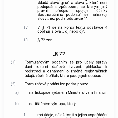
vkládá slovo „jiné“ a slova „, která není
podepsána způsobem, se kterým jiný
právní předpis spojuje účinky
vlastnoručního podpisu“ se nahrazují
slovy „než podle odstavce 1“.
17.
V § 71 se na konci textu odstavce 4
doplňují slova „, c) nebo d)“.
18.
§ 72 zní:
„§ 72
(1)
Formulářovým podáním se pro účely správy
daní rozumí daňové tvrzení, přihláška k
registraci a oznámení o změně registračních
údajů, včetně příloh, které jsou jejich součástí.
(2)
Formulářové podání lze podat pouze
a)
na tiskopise vydaném Ministerstvem financí,
b)
na tištěném výstupu, který
1.
má údaje, náležitosti a jejich uspořádání