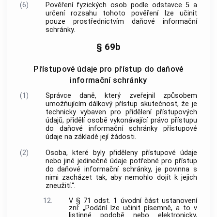
(6)
Pověření fyzických osob podle odstavce 5 a
určení rozsahu tohoto pověření lze učinit
pouze prostřednictvím daňové informační
schránky.
§ 69b
Přístupové údaje pro přístup do daňové
informační schránky
(1)
Správce daně, který zveřejnil způsobem
umožňujícím dálkový přístup skutečnost, že je
technicky vybaven pro přidělení přístupových
údajů, přidělí osobě vykonávající právo přístupu
do daňové informační schránky přístupové
údaje na základě její žádosti.
(2)
Osoba, které byly přiděleny přístupové údaje
nebo jiné jedinečné údaje potřebné pro přístup
do daňové informační schránky, je povinna s
nimi zacházet tak, aby nemohlo dojít k jejich
zneužití.“.
12.
V § 71 odst. 1 úvodní část ustanovení
zní: „Podání lze učinit písemně, a to v
listinné podobě nebo elektronicky,