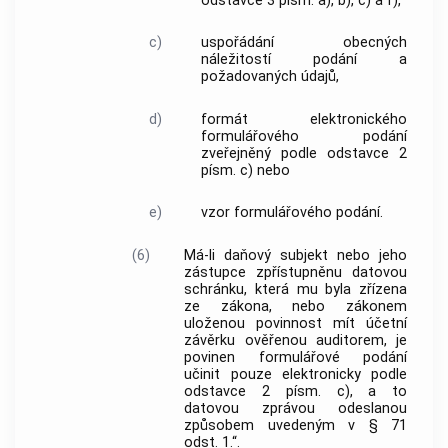
odstavce 3 písm. a), b), c) a f),
c)
uspořádání obecných
náležitostí podání a
požadovaných údajů,
d)
formát elektronického
formulářového podání
zveřejněný podle odstavce 2
písm. c) nebo
e)
vzor formulářového podání.
(6)
Má-li daňový subjekt nebo jeho
zástupce zpřístupněnu datovou
schránku, která mu byla zřízena
ze zákona, nebo zákonem
uloženou povinnost mít účetní
závěrku ověřenou auditorem, je
povinen formulářové podání
učinit pouze elektronicky podle
odstavce 2 písm. c), a to
datovou zprávou odeslanou
způsobem uvedeným v § 71
odst. 1.“.