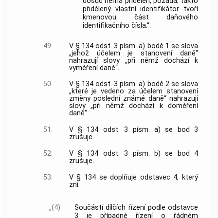
dosud nemá přidělen, požádá; takto
přidělený vlastní identifikátor tvoří
kmenovou část daňového
identifikačního čísla.“.
49.
V § 134 odst. 3 písm. a) bodě 1 se slova
„jehož účelem je stanovení daně“
nahrazují slovy „při němž dochází k
vyměření daně“.
50.
V § 134 odst. 3 písm. a) bodě 2 se slova
„které je vedeno za účelem stanovení
změny poslední známé daně“ nahrazují
slovy „při němž dochází k doměření
daně“.
51.
V § 134 odst. 3 písm. a) se bod 3
zrušuje.
52.
V § 134 odst. 3 písm. b) se bod 4
zrušuje.
53.
V § 134 se doplňuje odstavec 4, který
zní:
„(4)
Součástí dílčích řízení podle odstavce
3 je případné řízení o řádném