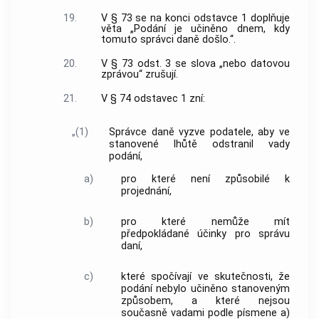
19.
V § 73 se na konci odstavce 1 doplňuje
věta „Podání je učiněno dnem, kdy
tomuto správci daně došlo.“.
20.
V § 73 odst. 3 se slova „nebo datovou
zprávou“ zrušují.
21.
V § 74 odstavec 1 zní:
„(1)
Správce daně vyzve podatele, aby ve
stanovené lhůtě odstranil vady
podání,
a)
pro které není způsobilé k
projednání,
b)
pro které nemůže mít
předpokládané účinky pro správu
daní,
c)
které spočívají ve skutečnosti, že
podání nebylo učiněno stanoveným
způsobem, a které nejsou
současně vadami podle písmene a)