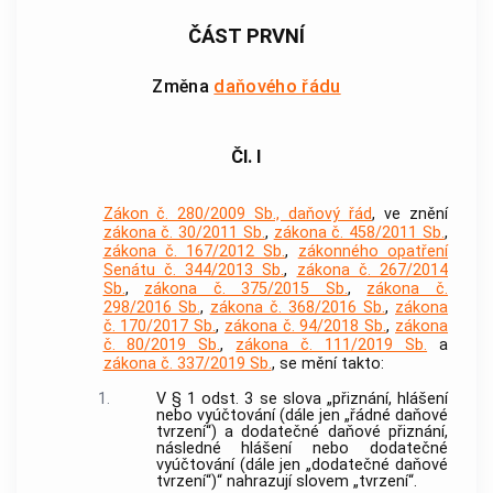
ČÁST PRVNÍ
Změna
daňového řádu
Čl. I
Zákon č. 280/2009 Sb., daňový řád
, ve znění
zákona č. 30/2011 Sb.
,
zákona č. 458/2011 Sb.
,
zákona č. 167/2012 Sb.
,
zákonného opatření
Senátu č. 344/2013 Sb.
,
zákona č. 267/2014
Sb.
,
zákona č. 375/2015 Sb.
,
zákona č.
298/2016 Sb.
,
zákona č. 368/2016 Sb.
,
zákona
č. 170/2017 Sb.
,
zákona č. 94/2018 Sb.
,
zákona
č. 80/2019 Sb.
,
zákona č. 111/2019 Sb.
a
zákona č. 337/2019 Sb.
, se mění takto:
1.
V § 1 odst. 3 se slova „přiznání, hlášení
nebo vyúčtování (dále jen „řádné daňové
tvrzení“) a dodatečné daňové přiznání,
následné hlášení nebo dodatečné
vyúčtování (dále jen „dodatečné daňové
tvrzení“)“ nahrazují slovem „tvrzení“.