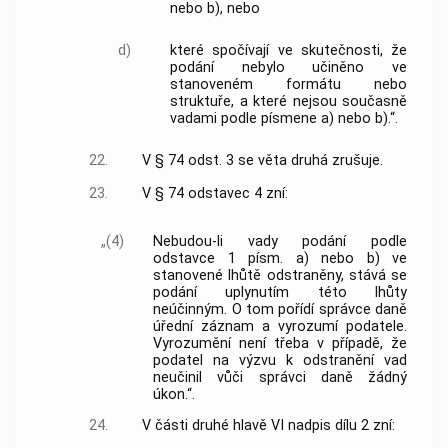
nebo b), nebo
d)
které spočívají ve skutečnosti, že
podání nebylo učiněno ve
stanoveném formátu nebo
struktuře, a které nejsou současně
vadami podle písmene a) nebo b).“.
22.
V § 74 odst. 3 se věta druhá zrušuje.
23.
V § 74 odstavec 4 zní:
„(4)
Nebudou-li vady podání podle
odstavce 1 písm. a) nebo b) ve
stanovené lhůtě odstraněny, stává se
podání uplynutím této lhůty
neúčinným. O tom pořídí správce daně
úřední záznam a vyrozumí podatele.
Vyrozumění není třeba v případě, že
podatel na výzvu k odstranění vad
neučinil vůči správci daně žádný
úkon.“.
24.
V části druhé hlavě VI nadpis dílu 2 zní: