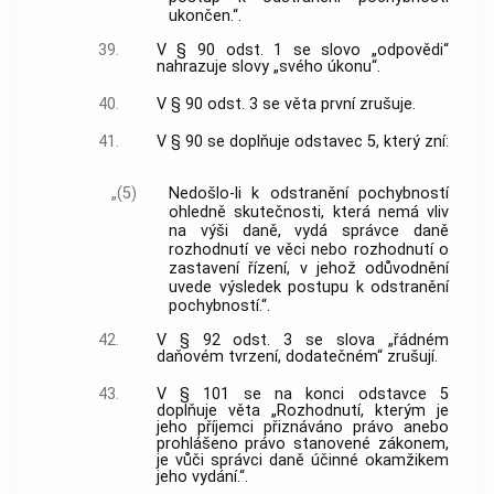
ukončen.“.
39.
V § 90 odst. 1 se slovo „odpovědi“
nahrazuje slovy „svého úkonu“.
40.
V § 90 odst. 3 se věta první zrušuje.
41.
V § 90 se doplňuje odstavec 5, který zní:
„(5)
Nedošlo-li k odstranění pochybností
ohledně skutečnosti, která nemá vliv
na výši daně, vydá správce daně
rozhodnutí ve věci nebo rozhodnutí o
zastavení řízení, v jehož odůvodnění
uvede výsledek postupu k odstranění
pochybností.“.
42.
V § 92 odst. 3 se slova „řádném
daňovém tvrzení, dodatečném“ zrušují.
43.
V § 101 se na konci odstavce 5
doplňuje věta „Rozhodnutí, kterým je
jeho příjemci přiznáváno právo anebo
prohlášeno právo stanovené zákonem,
je vůči správci daně účinné okamžikem
jeho vydání.“.