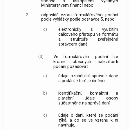
shodné s tiskopisem vydaným
Ministerstvem financí nebo
2.
odpovídá vzoru formulářového podání
podle vyhlášky podle odstavce 5, nebo
c)
elektronicky s využitím
dálkového přístupu ve formátu
a struktuře zveřejněné
správcem daně.
(3)
Ve formulářovém podání lze
kromě obecných náležitostí
podání požadovat
a)
údaje označující správce daně
a podání, které je činěno,
b)
identifikační, kontaktní a
platební údaje osoby
zúčastněné na správě daní,
c)
údaje o dani, které se podání
týká, a co se ve vztahu k ní
navrhuje,