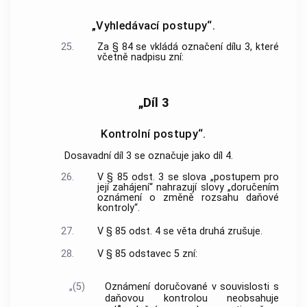
„Vyhledávací postupy“.
25.
Za § 84 se vkládá označení dílu 3, které
včetně nadpisu zní:
„Díl 3
Kontrolní postupy“.
Dosavadní díl 3 se označuje jako díl 4.
26.
V § 85 odst. 3 se slova „postupem pro
její zahájení“ nahrazují slovy „doručením
oznámení o změně rozsahu daňové
kontroly“.
27.
V § 85 odst. 4 se věta druhá zrušuje.
28.
V § 85 odstavec 5 zní:
„(5)
Oznámení doručované v souvislosti s
daňovou kontrolou neobsahuje