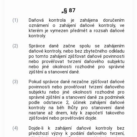
„§ 87
(1)
Daňová kontrola je zahájena doručením
oznámení o zahájení daňové kontroly, ve
kterém je vymezen předmět a rozsah daňové
kontroly.
(2)
Správce daně začne spolu se zahájením
daňové kontroly, nebo bez zbytečného odkladu
po tomto zahájení zjišťovat daňové povinnosti
nebo prověřovat tvrzení daňového subjektu
nebo jiné okolnosti rozhodné pro správné
zjištění a stanovení daně.
(3)
Pokud správce daně nezačne zjišťovat daňové
povinnosti nebo prověřovat tvrzení daňového
subjektu nebo jiné okolnosti rozhodné pro
správné zjištění a stanovení daně za podmínek
podle odstavce 2, účinek zahájení daňové
kontroly na běh lhůty pro stanovení daně
nastane až dnem, kdy k započetí takového
zjišťování nebo prověřování dojde.
(4)
Dojde-li k zahájení daňové kontroly bez
předchozí výzvy k podání daňového tvrzení,