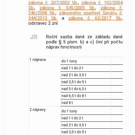
zákona č. 207/2002 Sb.
,
zákona č. 102/2004
Sb.
,
zákona č. 545/2005 Sb.
,
zákona č.
246/2008 Sb.
,
zákonného opatření Senátu č.
344/2013 Sb.
a
zákona č. 63/2017 Sb.
,
odstavec 2 zní:
„(2)
Roční sazba daně ze základu daně
podle § 5 písm. b) a c) činí při počtu
náprav hmotnosti
1 náprava
do 1 tuny
nad 1 t do 2 t
nad 2 t do 3,5 t
nad 3,5 t do 5 t
nad 5 t do 6,5 t
nad 6,5 t do 8 t
nad 8 t
2 nápravy
do 1 tuny
nad 1 t do 2 t
nad 2 t do 3,5 t
nad 3,5 t do 5 t