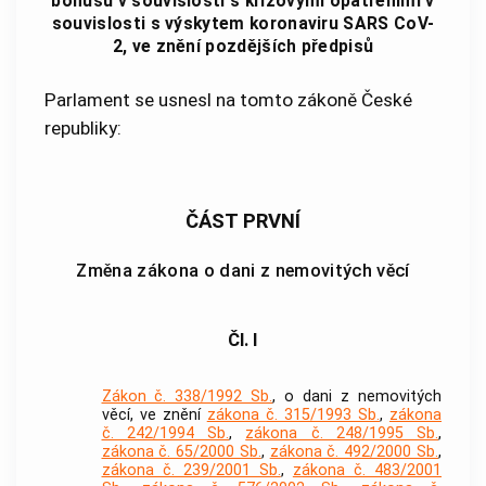
bonusu v souvislosti s krizovými opatřeními v
souvislosti s výskytem koronaviru SARS CoV-
2, ve znění pozdějších předpisů
Parlament se usnesl na tomto zákoně České
republiky:
ČÁST PRVNÍ
Změna zákona o dani z nemovitých věcí
Čl. I
Zákon č. 338/1992 Sb.
, o dani z nemovitých
věcí, ve znění
zákona č. 315/1993 Sb.
,
zákona
č. 242/1994 Sb.
,
zákona č. 248/1995 Sb.
,
zákona č. 65/2000 Sb.
,
zákona č. 492/2000 Sb.
,
zákona č. 239/2001 Sb.
,
zákona č. 483/2001