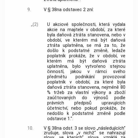
9.
V § 38na odstavec 2 zní:
„(2)
U akciové společnosti, která vydala
akcie na majitele v období, za které
byla daňová ztráta stanovena, nebo v
období, ve kterém má být daňová
ztráta uplatněna, se má za to, že
došlo k podstatné změně, ledaže
poplatník prokáže, že v období, ve
kterém má být daňová ztráta
uplatněna, bylo vytvořeno stejnou
činností, jakou v rámci svého
předmětu podnikání provozoval
poplatník v období, za které byla
daňová ztráta stanovena, nejméně 80
% tržeb za vlastní výkony a zboží
zaúčtovaných do výnosů podle
právních předpisů upravujících
účetnictví, nebo pokud prokáže, že
nedošlo k podstatné změně podle
odstavce 1.“.
10.
V § 38na odst. 3 se slovo „následujících“
zrušuje, slova „v nichž“ se nahrazují
slovy „ve kterých“, slova „vzniklá za