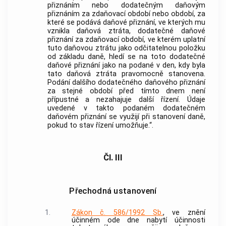
přiznáním nebo dodatečným daňovým
přiznáním za zdaňovací období nebo období, za
které se podává daňové přiznání, ve kterých mu
vznikla daňová ztráta, dodatečné daňové
přiznání za zdaňovací období, ve kterém uplatní
tuto daňovou ztrátu jako odčitatelnou položku
od základu daně, hledí se na toto dodatečné
daňové přiznání jako na podané v den, kdy byla
tato daňová ztráta pravomocně stanovena.
Podání dalšího dodatečného daňového přiznání
za stejné období před tímto dnem není
přípustné a nezahajuje další řízení. Údaje
uvedené v takto podaném dodatečném
daňovém přiznání se využijí při stanovení daně,
pokud to stav řízení umožňuje.“.
Čl. III
Přechodná ustanovení
1.
Zákon č. 586/1992 Sb.
, ve znění
účinném ode dne nabytí účinnosti