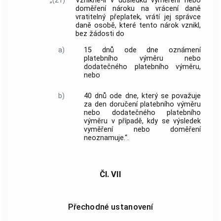
„(21)
Vznikne-li v důsledku vyměření nebo
doměření nároku na vrácení daně
vratitelný přeplatek, vrátí jej správce
daně osobě, které tento nárok vznikl,
bez žádosti do
a)
15 dnů ode dne oznámení
platebního výměru nebo
dodatečného platebního výměru,
nebo
b)
40 dnů ode dne, který se považuje
za den doručení platebního výměru
nebo dodatečného platebního
výměru v případě, kdy se výsledek
vyměření nebo doměření
neoznamuje.“.
Čl. VII
Přechodné ustanovení