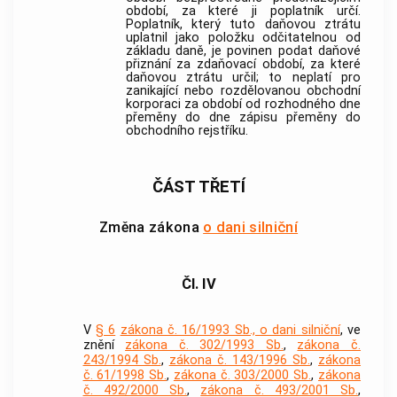
období, za které ji poplatník určí.
Poplatník, který tuto daňovou ztrátu
uplatnil jako položku odčitatelnou od
základu daně, je povinen podat daňové
přiznání za zdaňovací období, za které
daňovou ztrátu určil; to neplatí pro
zanikající nebo rozdělovanou obchodní
korporaci za období od rozhodného dne
přeměny do dne zápisu přeměny do
obchodního rejstříku.
ČÁST TŘETÍ
Změna zákona
o dani silniční
Čl. IV
V
§ 6
zákona č. 16/1993 Sb., o dani silniční
, ve
znění
zákona č. 302/1993 Sb.
,
zákona č.
243/1994 Sb.
,
zákona č. 143/1996 Sb.
,
zákona
č. 61/1998 Sb.
,
zákona č. 303/2000 Sb.
,
zákona
č. 492/2000 Sb.
,
zákona č. 493/2001 Sb.
,