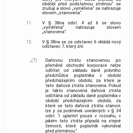
období před podstatnou změnou“ se
zrušují a slovo „vyměřena“ se nahrazuje
slovem „stanovena“.
11.
V § 38na odst. 4 až 6 se slovo
„vyměřena“ nahrazuje slovem
„stanovena“.
12.
V § 38na se za odstavec 6 vkládá nový
odstavec 7, který zní:
„(7)
Daňovou ztrátu stanovenou po
přeměně obchodní korporace nelze
odčítat od základu daně právního
předchůdce poplatníka v období
předcházejícím období, za které je
tato daňová ztráta stanovena. Pokud
je takto stanovená daňová ztráta
odčítána od základu daně poplatníka v
období předcházejícím období, za
které se tato daňová ztráta stanoví,
lze ji za podmínek uvedených v § 34
odst. 1 uplatnit pouze v rozsahu, v
jakém tato ztráta připadá na stejné
činnosti, které poplatník vykonával
před přeměnou.“.