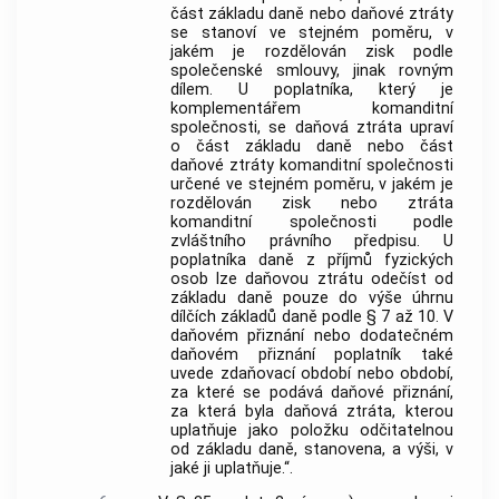
část základu daně nebo daňové ztráty
se stanoví ve stejném poměru, v
jakém je rozdělován zisk podle
společenské smlouvy, jinak rovným
dílem. U poplatníka, který je
komplementářem komanditní
společnosti, se daňová ztráta upraví
o část základu daně nebo část
daňové ztráty komanditní společnosti
určené ve stejném poměru, v jakém je
rozdělován zisk nebo ztráta
komanditní společnosti podle
zvláštního právního předpisu. U
poplatníka daně z příjmů fyzických
osob lze daňovou ztrátu odečíst od
základu daně pouze do výše úhrnu
dílčích základů daně podle § 7 až 10. V
daňovém přiznání nebo dodatečném
daňovém přiznání poplatník také
uvede zdaňovací období nebo období,
za které se podává daňové přiznání,
za která byla daňová ztráta, kterou
uplatňuje jako položku odčitatelnou
od základu daně, stanovena, a výši, v
jaké ji uplatňuje.“.