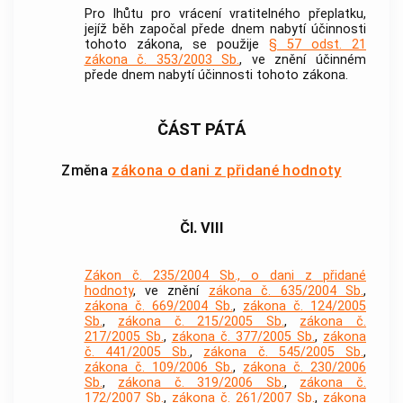
Pro lhůtu pro vrácení vratitelného přeplatku,
jejíž běh započal přede dnem nabytí účinnosti
tohoto zákona, se použije
§ 57 odst. 21
zákona č. 353/2003 Sb.
, ve znění účinném
přede dnem nabytí účinnosti tohoto zákona.
ČÁST PÁTÁ
Změna
zákona o dani z přidané hodnoty
Čl. VIII
Zákon č. 235/2004 Sb., o dani z přidané
hodnoty
, ve znění
zákona č. 635/2004 Sb.
,
zákona č. 669/2004 Sb.
,
zákona č. 124/2005
Sb.
,
zákona č. 215/2005 Sb.
,
zákona č.
217/2005 Sb.
,
zákona č. 377/2005 Sb.
,
zákona
č. 441/2005 Sb.
,
zákona č. 545/2005 Sb.
,
zákona č. 109/2006 Sb.
,
zákona č. 230/2006
Sb.
,
zákona č. 319/2006 Sb.
,
zákona č.
172/2007 Sb.
,
zákona č. 261/2007 Sb.
,
zákona