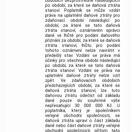
obdobích bezprostředně následujících
po období, za které se daňová ztráta
stanoví. Poplatník se může vzdát
práva na uplatnění daňové ztráty pro
zdaňovací období následující po
období, za které se tato daňová
ztráta stanoví, oznámením správci
daně ve lhůtě pro podání daňového
přiznání za období, za které se daňová
ztráta stanoví; lhůtu pro podání
tohoto oznámení nelze navrátit v
předešlý stav. Vzdání se práva má
účinky pro všechna období následující
po období, za které se tato daňová
ztráta stanoví. Vzdání se práva na
uplatnění daňové ztráty nelze vzít
zpět. Ve zdaňovacích obdobích
předcházejících období, za které se
daňová ztráta stanoví, lze tuto
daňovou ztrátu odečíst od základu
daně pouze do souhrnné výše
nepřesahující 30 000 000 Kč. U
poplatníka, který je společníkem
veřejné obchodní společnosti, se
daňová ztráta upraví o část základu
daně nebo část daňové ztráty veřejné
obchodní společnosti; přitom tato