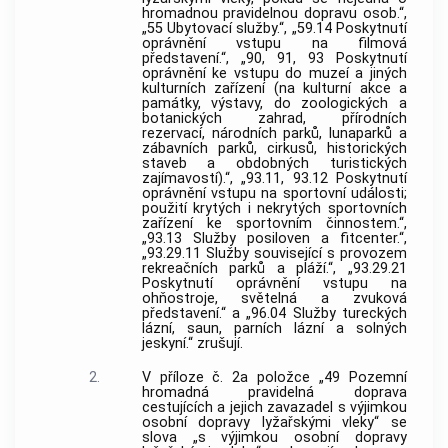
hromadnou pravidelnou dopravu osob.“,
„55 Ubytovací služby.“, „59.14 Poskytnutí
oprávnění vstupu na filmová
představení.“, „90, 91, 93 Poskytnutí
oprávnění ke vstupu do muzeí a jiných
kulturních zařízení (na kulturní akce a
památky, výstavy, do zoologických a
botanických zahrad, přírodních
rezervací, národních parků, lunaparků a
zábavních parků, cirkusů, historických
staveb a obdobných turistických
zajímavostí).“, „93.11, 93.12 Poskytnutí
oprávnění vstupu na sportovní události;
použití krytých i nekrytých sportovních
zařízení ke sportovním činnostem.“,
„93.13 Služby posiloven a fitcenter.“,
„93.29.11 Služby související s provozem
rekreačních parků a pláží.“, „93.29.21
Poskytnutí oprávnění vstupu na
ohňostroje, světelná a zvuková
představení.“ a „96.04 Služby tureckých
lázní, saun, parních lázní a solných
jeskyní.“ zrušují.
2.
V příloze č. 2a položce „49 Pozemní
hromadná pravidelná doprava
cestujících a jejich zavazadel s výjimkou
osobní dopravy lyžařskými vleky“ se
slova „s výjimkou osobní dopravy