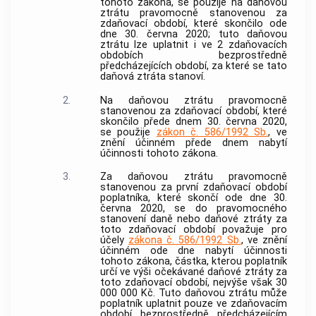
tohoto zákona, se použije na daňovou
ztrátu pravomocně stanovenou za
zdaňovací období, které skončilo ode
dne 30. června 2020; tuto daňovou
ztrátu lze uplatnit i ve 2 zdaňovacích
obdobích bezprostředně
předcházejících období, za které se tato
daňová ztráta stanoví.
2.
Na daňovou ztrátu pravomocně
stanovenou za zdaňovací období, které
skončilo přede dnem 30. června 2020,
se použije
zákon č. 586/1992 Sb.
, ve
znění účinném přede dnem nabytí
účinnosti tohoto zákona.
3.
Za daňovou ztrátu pravomocně
stanovenou za první zdaňovací období
poplatníka, které skončí ode dne 30.
června 2020, se do pravomocného
stanovení daně nebo daňové ztráty za
toto zdaňovací období považuje pro
účely
zákona č. 586/1992 Sb.
, ve znění
účinném ode dne nabytí účinnosti
tohoto zákona, částka, kterou poplatník
určí ve výši očekávané daňové ztráty za
toto zdaňovací období, nejvýše však 30
000 000 Kč. Tuto daňovou ztrátu může
poplatník uplatnit pouze ve zdaňovacím
období bezprostředně předcházejícím