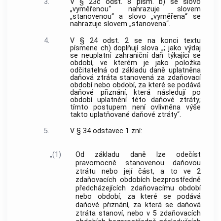
3.
V § 23c odst. 8 písm. b) se slovo
„vyměřenou“ nahrazuje slovem
„stanovenou“ a slovo „vyměřena“ se
nahrazuje slovem „stanovena“.
4.
V § 24 odst. 2 se na konci textu
písmene ch) doplňují slova „; jako výdaj
se neuplatní zahraniční daň týkající se
období, ve kterém je jako položka
odčitatelná od základu daně uplatněna
daňová ztráta stanovená za zdaňovací
období nebo období, za které se podává
daňové přiznání, která následují po
období uplatnění této daňové ztráty;
tímto postupem není ovlivněna výše
takto uplatňované daňové ztráty“.
5.
V § 34 odstavec 1 zní:
„(1)
Od základu daně lze odečíst
pravomocně stanovenou daňovou
ztrátu nebo její část, a to ve 2
zdaňovacích obdobích bezprostředně
předcházejících zdaňovacímu období
nebo období, za které se podává
daňové přiznání, za která se daňová
ztráta stanoví, nebo v 5 zdaňovacích