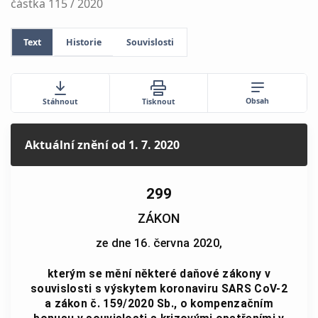
částka 115 / 2020
Text
Historie
Souvislosti
Obsah
Stáhnout
Tisknout
Aktuální znění
od 1. 7. 2020
299
ZÁKON
ze dne 16. června 2020,
kterým se mění některé daňové zákony v
souvislosti s výskytem koronaviru SARS CoV-2
a zákon č. 159/2020 Sb., o kompenzačním