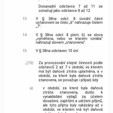
Dosavadní odstavce 7 až 11 se
označují jako odstavce 8 až 12.
13.
V § 38na odst. 8 úvodní části
ustanovení se číslo „6“ nahrazuje číslem
„7“.
14.
V § 38na odst. 8 písm. b) se slova
„vyměřena, nebo ve kterém vznikla“
nahrazují slovem „stanovena“.
15.
V § 38na odstavec 10 zní:
„(10)
Za provozování stejné činnosti podle
odstavců 2 až 7 v období, ve kterém
má být daňová ztráta uplatněna, a v
období, za které byla daňová ztráta
stanovena, se považuje i případ, kdy
a)
v období, za které byla daňová
ztráta stanovena, došlo k
vynakládání výdajů za účelem
dosažení, zajištění a udržení příjmů,
ale tyto příjmy byly vykázány až v
období, ve kterém má být daňová