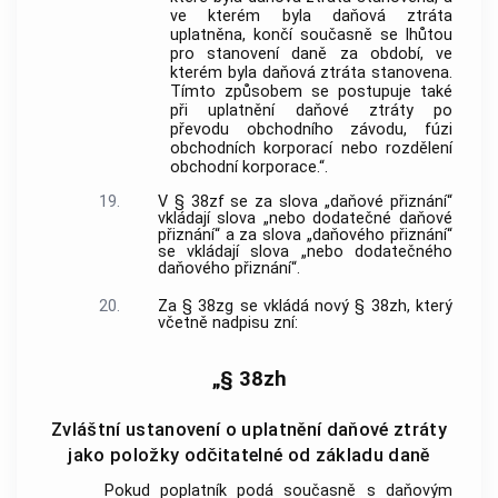
ve kterém byla daňová ztráta
uplatněna, končí současně se lhůtou
pro stanovení daně za období, ve
kterém byla daňová ztráta stanovena.
Tímto způsobem se postupuje také
při uplatnění daňové ztráty po
převodu obchodního závodu, fúzi
obchodních korporací nebo rozdělení
obchodní korporace.“.
19.
V § 38zf se za slova „daňové přiznání“
vkládají slova „nebo dodatečné daňové
přiznání“ a za slova „daňového přiznání“
se vkládají slova „nebo dodatečného
daňového přiznání“.
20.
Za § 38zg se vkládá nový § 38zh, který
včetně nadpisu zní:
„§ 38zh
Zvláštní ustanovení o uplatnění daňové ztráty
jako položky odčitatelné od základu daně
Pokud poplatník podá současně s daňovým