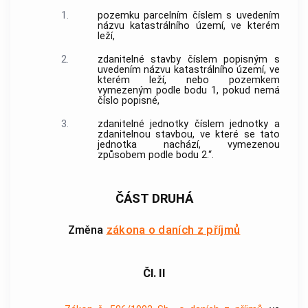
1.
pozemku parcelním číslem s uvedením
názvu katastrálního území, ve kterém
leží,
2.
zdanitelné stavby číslem popisným s
uvedením názvu katastrálního území, ve
kterém leží, nebo pozemkem
vymezeným podle bodu 1, pokud nemá
číslo popisné,
3.
zdanitelné jednotky číslem jednotky a
zdanitelnou stavbou, ve které se tato
jednotka nachází, vymezenou
způsobem podle bodu 2.“.
ČÁST DRUHÁ
Změna
zákona o daních z příjmů
Čl. II