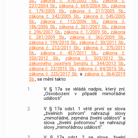
Sb.
,
zákona č. 576/2002 Sb.
,
zákona č.
237/2004 Sb.
,
zákona č. 669/2004 Sb.
,
zákona
č. 179/2005 Sb.
,
zákona č. 217/2005 Sb.
,
zákona č. 342/2005 Sb.
,
zákona č. 545/2005
Sb.
,
zákona č. 112/2006 Sb.
,
zákona č.
186/2006 Sb.
,
zákona č. 261/2007 Sb.
,
zákona
č. 296/2007 Sb.
,
zákona č. 1/2009 Sb.
,
zákona
č. 281/2009 Sb.
,
zákona č. 362/2009 Sb.
,
zákona č. 199/2010 Sb.
,
zákona č. 30/2011 Sb.
,
zákona č. 212/2011 Sb.
,
zákona č. 375/2011
Sb.
,
zákona č. 457/2011 Sb.
,
zákona č.
350/2012 Sb.
,
zákona č. 503/2012 Sb.
,
zákonného opatření Senátu č. 344/2013 Sb.
,
zákona č. 23/2015 Sb.
,
zákona č. 84/2015 Sb.
,
zákona č. 225/2017 Sb.
a
zákona č. 364/2019
Sb.
, se mění takto:
1.
V § 17a se vkládá nadpis, který zní:
„Osvobození v případě mimořádné
události“.
2.
V § 17a odst. 1 větě první se slova
„živelních pohrom“ nahrazují slovy
„mimořádné, zejména živelní události“ a
slova „živelní pohromou“ se nahrazují
slovy „mimořádnou událostí“.
3.
V § 17a odst. 2 se slova „živelní