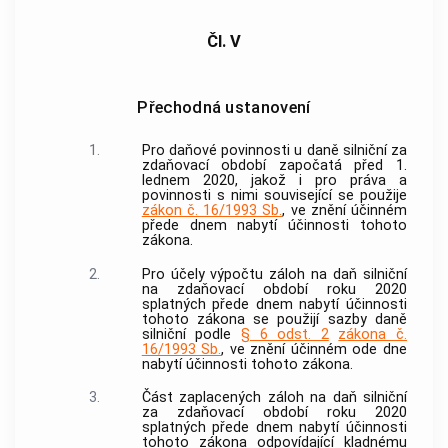
Čl. V
Přechodná ustanovení
1.
Pro daňové povinnosti u daně silniční za
zdaňovací období započatá před 1.
lednem 2020, jakož i pro práva a
povinnosti s nimi související se použije
zákon č. 16/1993 Sb.
, ve znění účinném
přede dnem nabytí účinnosti tohoto
zákona.
2.
Pro účely výpočtu záloh na daň silniční
na zdaňovací období roku 2020
splatných přede dnem nabytí účinnosti
tohoto zákona se použijí sazby daně
silniční podle
§ 6 odst. 2
zákona č.
16/1993 Sb.
, ve znění účinném ode dne
nabytí účinnosti tohoto zákona.
3.
Část zaplacených záloh na daň silniční
za zdaňovací období roku 2020
splatných přede dnem nabytí účinnosti
tohoto zákona odpovídající kladnému