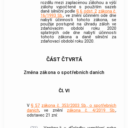
rozdílu mezi zaplacenou zálohou a výší
zálohy vypočtené s použitím sazeb
daně silniční podle
§ 6 odst. 2
zákona č.
16/1993 Sb.
, ve znění účinném ode dne
nabytí účinnosti tohoto zákona, se
použije postupně na úhradu záloh ve
zdaňovacím období roku 2020
splatných ode dne nabytí účinnosti
tohoto zákona a daně silniční za
zdaňovací období roku 2020.
ČÁST ČTVRTÁ
Změna zákona o spotřebních daních
Čl. VI
V
§ 57
zákona č. 353/2003 Sb., o spotřebních
daních
, ve znění
zákona č. 4/2019 Sb.
,
odstavec 21 zní: