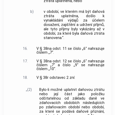
ztráta uplatněna, nebo
b)
v období, ve kterém má být daňová
ztráta uplatněna, došlo k
vynakládání výdajů za účelem
dosažení, zajištění a udržení příjmů,
ale tyto příjmy byly vykázány až v
období, za které byla daňová ztráta
stanovena.“.
16.
V § 38na odst. 11 se číslo „6“ nahrazuje
číslem „7“.
17.
V § 38na odst. 12 se číslo „6“ nahrazuje
číslem „7“ a číslo „9“ se nahrazuje
číslem „10“.
18.
V § 38r odstavec 2 zní:
„(2)
Bylo-li možné uplatnit daňovou ztrátu
nebo její část jako položku
odčitatelnou od základu daně ve
zdaňovacích obdobích následujících
po zdaňovacím období nebo období,
za které se podává daňové přiznání,