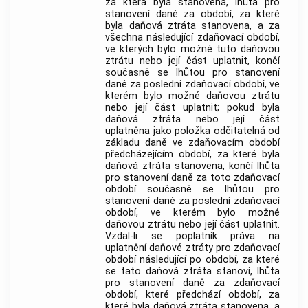
za která byla stanovena, lhůta pro
stanovení daně za období, za které
byla daňová ztráta stanovena, a za
všechna následující zdaňovací období,
ve kterých bylo možné tuto daňovou
ztrátu nebo její část uplatnit, končí
současně se lhůtou pro stanovení
daně za poslední zdaňovací období, ve
kterém bylo možné daňovou ztrátu
nebo její část uplatnit; pokud byla
daňová ztráta nebo její část
uplatněna jako položka odčitatelná od
základu daně ve zdaňovacím období
předcházejícím období, za které byla
daňová ztráta stanovena, končí lhůta
pro stanovení daně za toto zdaňovací
období současně se lhůtou pro
stanovení daně za poslední zdaňovací
období, ve kterém bylo možné
daňovou ztrátu nebo její část uplatnit.
Vzdal-li se poplatník práva na
uplatnění daňové ztráty pro zdaňovací
období následující po období, za které
se tato daňová ztráta stanoví, lhůta
pro stanovení daně za zdaňovací
období, které předchází období, za
které byla daňová ztráta stanovena, a