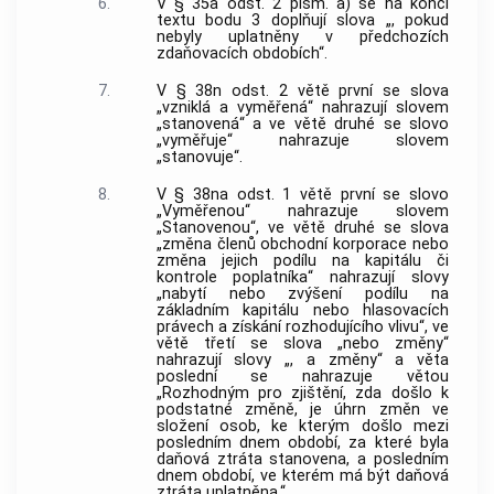
6.
V § 35a odst. 2 písm. a) se na konci
textu bodu 3 doplňují slova „, pokud
nebyly uplatněny v předchozích
zdaňovacích obdobích“.
7.
V § 38n odst. 2 větě první se slova
„vzniklá a vyměřená“ nahrazují slovem
„stanovená“ a ve větě druhé se slovo
„vyměřuje“ nahrazuje slovem
„stanovuje“.
8.
V § 38na odst. 1 větě první se slovo
„Vyměřenou“ nahrazuje slovem
„Stanovenou“, ve větě druhé se slova
„změna členů obchodní korporace nebo
změna jejich podílu na kapitálu či
kontrole poplatníka“ nahrazují slovy
„nabytí nebo zvýšení podílu na
základním kapitálu nebo hlasovacích
právech a získání rozhodujícího vlivu“, ve
větě třetí se slova „nebo změny“
nahrazují slovy „, a změny“ a věta
poslední se nahrazuje větou
„Rozhodným pro zjištění, zda došlo k
podstatné změně, je úhrn změn ve
složení osob, ke kterým došlo mezi
posledním dnem období, za které byla
daňová ztráta stanovena, a posledním
dnem období, ve kterém má být daňová
ztráta uplatněna.“.