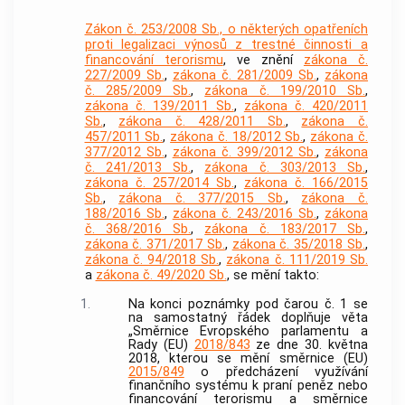
Zákon č. 253/2008 Sb., o některých opatřeních
proti legalizaci výnosů z trestné činnosti a
financování terorismu
, ve znění
zákona č.
227/2009 Sb.
,
zákona č. 281/2009 Sb.
,
zákona
č. 285/2009 Sb.
,
zákona č. 199/2010 Sb.
,
zákona č. 139/2011 Sb.
,
zákona č. 420/2011
Sb.
,
zákona č. 428/2011 Sb.
,
zákona č.
457/2011 Sb.
,
zákona č. 18/2012 Sb.
,
zákona č.
377/2012 Sb.
,
zákona č. 399/2012 Sb.
,
zákona
č. 241/2013 Sb.
,
zákona č. 303/2013 Sb.
,
zákona č. 257/2014 Sb.
,
zákona č. 166/2015
Sb.
,
zákona č. 377/2015 Sb.
,
zákona č.
188/2016 Sb.
,
zákona č. 243/2016 Sb.
,
zákona
č. 368/2016 Sb.
,
zákona č. 183/2017 Sb.
,
zákona č. 371/2017 Sb.
,
zákona č. 35/2018 Sb.
,
zákona č. 94/2018 Sb.
,
zákona č. 111/2019 Sb.
a
zákona č. 49/2020 Sb.
, se mění takto:
1.
Na konci poznámky pod čarou č. 1 se
na samostatný řádek doplňuje věta
„Směrnice Evropského parlamentu a
Rady (EU)
2018/843
ze dne 30. května
2018, kterou se mění směrnice (EU)
2015/849
o předcházení využívání
finančního systému k praní peněz nebo
financování terorismu a směrnice