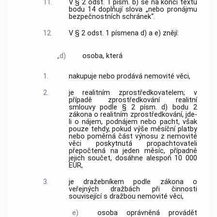
11.
V § 2 odst. 1 písm. b) se na konci textu
bodu 14 doplňují slova „nebo pronájmu
bezpečnostních schránek“.
12.
V § 2 odst. 1 písmena d) a e) znějí:
„d)
osoba, která
1.
nakupuje nebo prodává nemovité věci,
2.
je realitním zprostředkovatelem; v
případě zprostředkování realitní
smlouvy podle § 2 písm. d) bodu 2
zákona o realitním zprostředkování, jde-
li o nájem, podnájem nebo pacht, však
pouze tehdy, pokud výše měsíční platby
nebo poměrná část výnosu z nemovité
věci poskytnutá propachtovateli
přepočtená na jeden měsíc, případně
jejich součet, dosáhne alespoň 10 000
EUR,
3.
je dražebníkem podle zákona o
veřejných dražbách při činnosti
související s dražbou nemovité věci,
e)
osoba oprávněná provádět