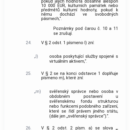
pokud jejich hodnota dosáhne alespoň
10 000 EUR, kulturních památek nebo
předmětů kulturní hodnoty, pokud k
němu dochází ve svobodných
pásmech,“.
Poznámky pod čarou č. 10 a 11
se zrušují.
24.
V § 2 odst. 1 písmeno l) zní:
„l)
osoba poskytující služby spojené s
virtuálním aktivem,“.
25.
V § 2 se na konci odstavce 1 doplňuje
písmeno m), které zní:
„m)
svěřenský správce nebo osoba v
obdobném postavení u
svěřenskému fondu strukturou
nebo funkcemi podobného zařízení,
které se řídí právem jiného státu,
(dále jen „svěřenský správce“).“.
26.
V § 2 odst. 2 písm. a) se slova „,