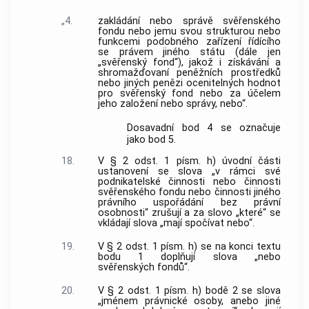
„4.
zakládání nebo správě svěřenského
fondu nebo jemu svou strukturou nebo
funkcemi podobného zařízení řídícího
se právem jiného státu (dále jen
„svěřenský fond“), jakož i získávání a
shromažďovaní peněžních prostředků
nebo jiných penězi ocenitelných hodnot
pro svěřenský fond nebo za účelem
jeho založení nebo správy, nebo“.
Dosavadní bod 4 se označuje
jako bod 5.
18.
V § 2 odst. 1 písm. h) úvodní části
ustanovení se slova „v rámci své
podnikatelské činnosti nebo činnosti
svěřenského fondu nebo činnosti jiného
právního uspořádání bez právní
osobnosti“ zrušují a za slovo „které“ se
vkládají slova „mají spočívat nebo“.
19.
V § 2 odst. 1 písm. h) se na konci textu
bodu 1 doplňují slova „nebo
svěřenských fondů“.
20.
V § 2 odst. 1 písm. h) bodě 2 se slova
„jménem právnické osoby, anebo jiné