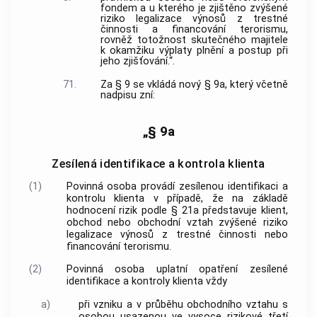
fondem a u kterého je zjištěno zvýšené
riziko legalizace výnosů z trestné
činnosti a financování terorismu,
rovněž totožnost skutečného majitele
k okamžiku výplaty plnění a postup při
jeho zjišťování.“.
71.
Za § 9 se vkládá nový § 9a, který včetně
nadpisu zní:
„§ 9a
Zesílená identifikace a kontrola klienta
(1)
Povinná osoba provádí zesílenou identifikaci a
kontrolu klienta v případě, že na základě
hodnocení rizik podle § 21a představuje klient,
obchod nebo obchodní vztah zvýšené riziko
legalizace výnosů z trestné činnosti nebo
financování terorismu.
(2)
Povinná osoba uplatní opatření zesílené
identifikace a kontroly klienta vždy
a)
při vzniku a v průběhu obchodního vztahu s
osobou usazenou ve vysoce rizikové třetí