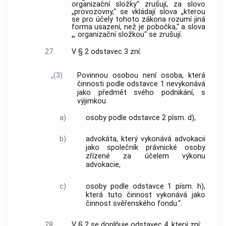
organizační složky“ zrušují, za slovo
„provozovny,“ se vkládají slova „kterou
se pro účely tohoto zákona rozumí jiná
forma usazení, než je pobočka,“ a slova
„, organizační složkou“ se zrušují.
27.
V § 2 odstavec 3 zní:
„(3)
Povinnou osobou není osoba, která
činnosti podle odstavce 1 nevykonává
jako předmět svého podnikání, s
výjimkou
a)
osoby podle odstavce 2 písm. d),
b)
advokáta, který vykonává advokacii
jako společník právnické osoby
zřízené za účelem výkonu
advokacie,
c)
osoby podle odstavce 1 písm. h),
která tuto činnost vykonává jako
činnost svěřenského fondu.“.
28.
V § 2 se doplňuje odstavec 4, který zní: