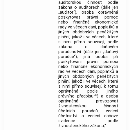
auditorskou činnost podle
zákona o auditorech (dále jen
„auditor“), osoba oprávněná
poskytovat právní pomoc
nebo finančně ekonomické
rady ve věcech daní, poplatků a
jiných obdobných peněžitých
plnění, jakož i ve věcech, které
s nimi přímo souvisejí, podle
zákona o daňovém
poradenství (dále jen „daňový
poradce“), jiná osoba při
poskytování právní pomoci
nebo finančně ekonomických
rad ve věcech daní, poplatků a
jiných obdobných peněžitých
plnění, jakož i ve věcech, které
s nimi přímo souvisejí, k tomu
oprávněná podle jiného
26
právního předpisu
) a osoba
oprávněná provozovat
živnostenskou činnost
účetních poradců, vedení
účetnictví a vedení daňové
evidence podle
živnostenského zákona,“.