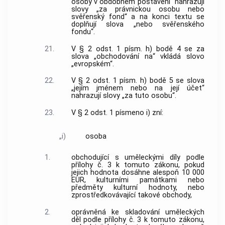
osoby v obdobném postavení“ nahrazují
slovy „za právnickou osobu nebo
svěřenský fond“ a na konci textu se
doplňují slova „nebo svěřenského
fondu“.
21.
V § 2 odst. 1 písm. h) bodě 4 se za
slova „obchodování na“ vkládá slovo
„evropském“.
22.
V § 2 odst. 1 písm. h) bodě 5 se slova
„jejím jménem nebo na její účet“
nahrazují slovy „za tuto osobu“.
23.
V § 2 odst. 1 písmeno i) zní:
„i)
osoba
1.
obchodující s uměleckými díly podle
přílohy č. 3 k tomuto zákonu, pokud
jejich hodnota dosáhne alespoň 10 000
EUR, kulturními památkami nebo
předměty kulturní hodnoty, nebo
zprostředkovávající takové obchody,
2.
oprávněná ke skladování uměleckých
děl podle přílohy č. 3 k tomuto zákonu,