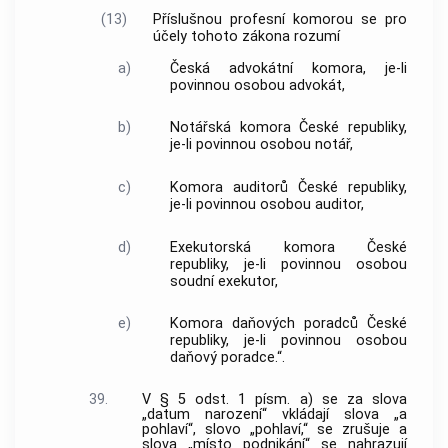
(13)
Příslušnou profesní komorou se pro
účely tohoto zákona rozumí
a)
Česká advokátní komora, je-li
povinnou osobou advokát,
b)
Notářská komora České republiky,
je-li povinnou osobou notář,
c)
Komora auditorů České republiky,
je-li povinnou osobou auditor,
d)
Exekutorská komora České
republiky, je-li povinnou osobou
soudní exekutor,
e)
Komora daňových poradců České
republiky, je-li povinnou osobou
daňový poradce.“.
39.
V § 5 odst. 1 písm. a) se za slova
„datum narození“ vkládají slova „a
pohlaví“, slovo „pohlaví,“ se zrušuje a
slova „místo podnikání“ se nahrazují