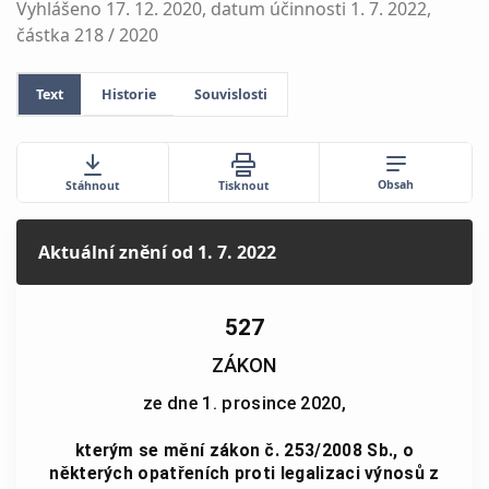
Vyhlášeno 17. 12. 2020, datum účinnosti 1. 7. 2022,
částka 218 / 2020
Text
Historie
Souvislosti
Obsah
Stáhnout
Tisknout
Aktuální znění
od 1. 7. 2022
527
ZÁKON
ze dne 1. prosince 2020,
kterým se mění zákon č. 253/2008 Sb., o
některých opatřeních proti legalizaci výnosů z