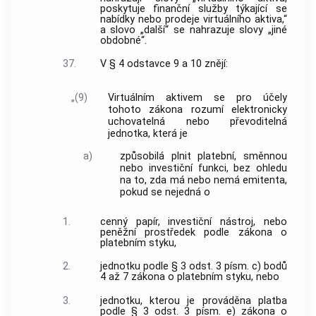
poskytuje finanční služby týkající se
nabídky nebo prodeje virtuálního aktiva,“
a slovo „další“ se nahrazuje slovy „jiné
obdobné“.
37.
V § 4 odstavce 9 a 10 znějí:
„(9)
Virtuálním aktivem se pro účely
tohoto zákona rozumí elektronicky
uchovatelná nebo převoditelná
jednotka, která je
a)
způsobilá plnit platební, směnnou
nebo investiční funkci, bez ohledu
na to, zda má nebo nemá emitenta,
pokud se nejedná o
1.
cenný papír, investiční nástroj, nebo
peněžní prostředek podle zákona o
platebním styku,
2.
jednotku podle § 3 odst. 3 písm. c) bodů
4 až 7 zákona o platebním styku, nebo
3.
jednotku, kterou je prováděna platba
podle § 3 odst. 3 písm. e) zákona o