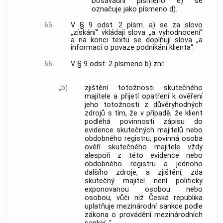
Dosavadní písmeno e) se
označuje jako písmeno d).
65.
V § 9 odst. 2 písm. a) se za slovo
„získání“ vkládají slova „a vyhodnocení“
a na konci textu se doplňují slova „a
informací o povaze podnikání klienta“.
66.
V § 9 odst. 2 písmeno b) zní:
„b)
zjištění totožnosti skutečného
majitele a přijetí opatření k ověření
jeho totožnosti z důvěryhodných
zdrojů s tím, že v případě, že klient
podléhá povinnosti zápisu do
evidence skutečných majitelů nebo
obdobného registru, povinná osoba
ověří skutečného majitele vždy
alespoň z této evidence nebo
obdobného registru a jednoho
dalšího zdroje, a zjištění, zda
skutečný majitel není politicky
exponovanou osobou nebo
osobou, vůči níž Česká republika
uplatňuje mezinárodní sankce podle
zákona o provádění mezinárodních