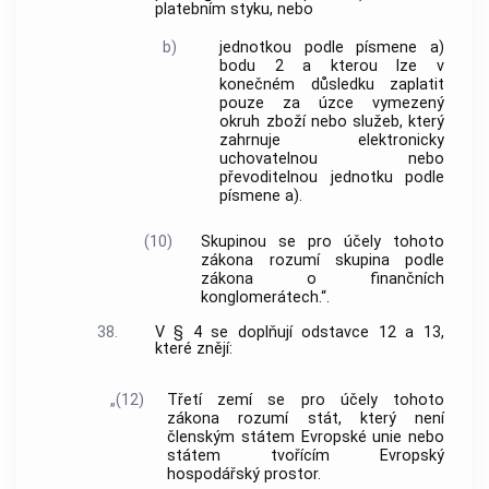
platebním styku, nebo
b)
jednotkou podle písmene a)
bodu 2 a kterou lze v
konečném důsledku zaplatit
pouze za úzce vymezený
okruh zboží nebo služeb, který
zahrnuje elektronicky
uchovatelnou nebo
převoditelnou jednotku podle
písmene a).
(10)
Skupinou se pro účely tohoto
zákona rozumí skupina podle
zákona o finančních
konglomerátech.“.
38.
V § 4 se doplňují odstavce 12 a 13,
které znějí:
„(12)
Třetí zemí se pro účely tohoto
zákona rozumí stát, který není
členským státem Evropské unie nebo
státem tvořícím Evropský
hospodářský prostor.