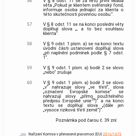
56.
V § 8 odst. 11 se za větu první vkládá
věta „Pokud je klientem svěřenský fond,
informuje osoba jednající za klienta o
této skutečnosti povinnou osobu.“.
57.
V § 8 odst. 11 se na konci poslední věty
doplňují slova „, a to bez souhlasu
klienta“.
58.
V § 9 odst. 1 písm. a) se na konci textu
úvodní části ustanovení doplňují slova
„při naplnění podmínek podle § 7 odst.
1“.
59.
V § 9 odst. 1 písm. a) bodě 2 se slovo
„nebo“ zrušuje.
60.
V § 9 odst. 1 písm. a) bodě 3 se slovo
„v“ nahrazuje slovy „ve třetí“, slova
„označení Evropské komise“ se
nahrazují slovy „přímo použitelného
39
předpisu Evropské unie
)“ a na konci
textu se doplňují slova „(dále jen
„vysoce riziková třetí země“)“.
Poznámka pod čarou č. 39 zní:
Nařízení Komise v přenesené pravomoci (EU)
2016/1675
„39)