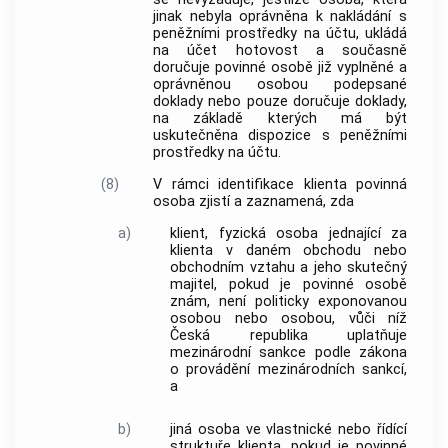
jinak nebyla oprávněna k nakládání s
peněžními prostředky na účtu, ukládá
na účet hotovost a současně
doručuje povinné osobě již vyplněné a
oprávněnou osobou podepsané
doklady nebo pouze doručuje doklady,
na základě kterých má být
uskutečněna dispozice s peněžními
prostředky na účtu.
(8)
V rámci identifikace klienta povinná
osoba zjistí a zaznamená, zda
a)
klient, fyzická osoba jednající za
klienta v daném obchodu nebo
obchodním vztahu a jeho skutečný
majitel, pokud je povinné osobě
znám, není politicky exponovanou
osobou nebo osobou, vůči níž
Česká republika uplatňuje
mezinárodní sankce podle zákona
o provádění mezinárodních sankcí,
a
b)
jiná osoba ve vlastnické nebo řídící
struktuře klienta, pokud je povinné