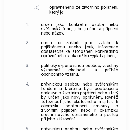
„c)
oprávněného ze životního pojištění,
který je
1.
určen jako konkrétní osoba nebo
svěřenský fond, jeho jméno a příjmení
nebo název,
2.
určen na základě jeho vztahu k
pojištěnému anebo jinak, informace
dostatečné ke ztotožnění konkrétního
oprávněného v okamžiku výplaty plnění,
3.
politicky exponovanou osobou, všechny
významné okolnosti a průběh
obchodního vztahu,
4.
právnickou osobou nebo svěřenským
fondem a kterému byla postoupena
smlouva o životním pojištění nebo který
byl určen jako nový oprávněný, rovněž
totožnost jeho skutečného majitele k
okamžiku postoupení smlouvy o
životním pojištění nebo k okamžiku
určení nového oprávněného a postup
při jeho zjišťování,
5.
právnickou osobou nebo svěřenským