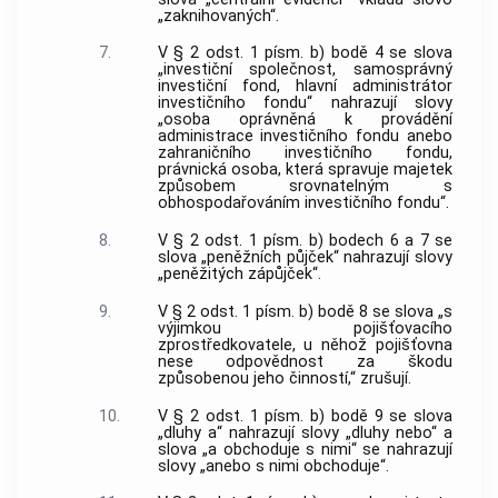
„zaknihovaných“.
7.
V § 2 odst. 1 písm. b) bodě 4 se slova
„investiční společnost, samosprávný
investiční fond, hlavní administrátor
investičního fondu“ nahrazují slovy
„osoba oprávněná k provádění
administrace investičního fondu anebo
zahraničního investičního fondu,
právnická osoba, která spravuje majetek
způsobem srovnatelným s
obhospodařováním investičního fondu“.
8.
V § 2 odst. 1 písm. b) bodech 6 a 7 se
slova „peněžních půjček“ nahrazují slovy
„peněžitých zápůjček“.
9.
V § 2 odst. 1 písm. b) bodě 8 se slova „s
výjimkou pojišťovacího
zprostředkovatele, u něhož pojišťovna
nese odpovědnost za škodu
způsobenou jeho činností,“ zrušují.
10.
V § 2 odst. 1 písm. b) bodě 9 se slova
„dluhy a“ nahrazují slovy „dluhy nebo“ a
slova „a obchoduje s nimi“ se nahrazují
slovy „anebo s nimi obchoduje“.