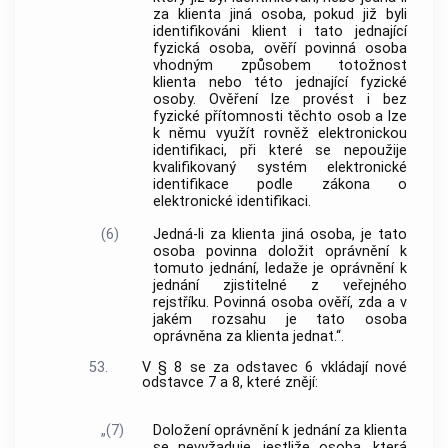
za klienta jiná osoba, pokud již byli
identifikováni klient i tato jednající
fyzická osoba, ověří povinná osoba
vhodným způsobem totožnost
klienta nebo této jednající fyzické
osoby. Ověření lze provést i bez
fyzické přítomnosti těchto osob a lze
k němu využít rovněž elektronickou
identifikaci, při které se nepoužije
kvalifikovaný systém elektronické
identifikace podle zákona o
elektronické identifikaci.
(6)
Jedná-li za klienta jiná osoba, je tato
osoba povinna doložit oprávnění k
tomuto jednání, ledaže je oprávnění k
jednání zjistitelné z veřejného
rejstříku. Povinná osoba ověří, zda a v
jakém rozsahu je tato osoba
oprávněna za klienta jednat.“.
53.
V § 8 se za odstavec 6 vkládají nové
odstavce 7 a 8, které znějí:
„(7)
Doložení oprávnění k jednání za klienta
se nevyžaduje, jestliže osoba, která