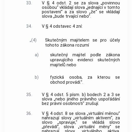
33.
V § 4 odst. 2 se za slova „povinnou
osobou“ vkládají slova „jednající v tomto
postavení“ a za slovo „že“ se vkládají
slova „bude trvající nebo“.
34.
V § 4 odstavec 4 zní:
„(4)
Skutečným majitelem se pro účely
tohoto zákona rozumí
a)
skutečný majitel podle zákona
upravujícího evidenci skutečných
majitelů nebo
b)
fyzická osoba, za kterou se
obchod provádí.“.
35.
V § 4 odst. 5 písm. b) bodech 2 a 3 se
slova „nebo jiného právního uspořádání
bez právní osobnosti“ zrušují.
36.
V § 4 odst. 8 se slova „virtuální měnou“
nahrazují slovy „virtuálním aktivem“, za
slovo „spravuje,“ se vkládá slovo
„převádí“, slova „virtuální měny“ se
nahrazují slovy „virtuálního aktiva,