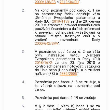
2009/138/ES
a
2013/36/EU
.“.
2.
Na konci poznámky pod čarou č. 1 se
na samostatný řádek doplňuje věta
„Směrnice Evropského parlamentu a
Rady (EU)
2019/1153
ze dne 20. června
2019 o stanovení pravidel usnadňujících
používání finančních a dalších informací
k prevenci, odhalování, vyšetřování či
stíhání určitých trestných činů a o
zrušení rozhodnutí Rady
2000/642/SVV
.“.
3.
V poznámce pod čarou č. 2 se věta
první nahrazuje větou „Nařízení
Evropského parlamentu a Rady (EU)
2018/1672
ze dne 23. října 2018 o
kontrolách peněžní hotovosti vstupující
do Unie nebo ji opouštějící a o zrušení
nařízení (ES) č.
1889/2005
.“.
4.
Poznámka pod čarou č. 5 se zrušuje, a
to včetně odkazu na poznámku pod
čarou.
5.
Poznámka pod čarou č. 19 se zrušuje.
6.
V § 2 odst. 1 písm. b) bodě 1 se za
slova „centrální evidenci“ vkládá slovo