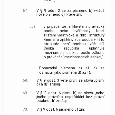
sankcí, “.
67.
V § 9 odst. 2 se za písmeno b) vkládá
nové písmeno c), které zní:
„c)
v případě, že je klientem právnická
osoba nebo svěřenský fond,
zjištění vlastnické a řídící struktury
klienta, a zjištění, zda osoba v této
struktuře není osobou, vůči níž
Česká republika uplatňuje
mezinárodní sankce podle zákona
o provádění mezinárodních sankcí,“.
Dosavadní písmena c) až e) se
označují jako písmena d) až f).
68.
V § 9 odst. 3 větě první se slova „písm.
c) a d)“ zrušují.
69.
V § 9 odst. 6 písm. b) se slova „nebo
jiného právního uspořádání bez právní
osobnosti“ zrušují.
70.
V § 9 odst. 6 písmeno c) zní: