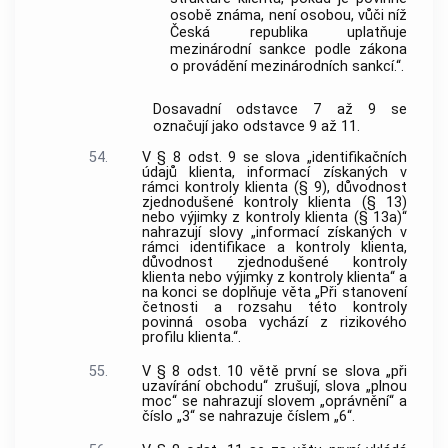
osobě známa, není osobou, vůči níž
Česká republika uplatňuje
mezinárodní sankce podle zákona
o provádění mezinárodních sankcí.“.
Dosavadní odstavce 7 až 9 se
označují jako odstavce 9 až 11.
54.
V § 8 odst. 9 se slova „identifikačních
údajů klienta, informací získaných v
rámci kontroly klienta (§ 9), důvodnost
zjednodušené kontroly klienta (§ 13)
nebo výjimky z kontroly klienta (§ 13a)“
nahrazují slovy „informací získaných v
rámci identifikace a kontroly klienta,
důvodnost zjednodušené kontroly
klienta nebo výjimky z kontroly klienta“ a
na konci se doplňuje věta „Při stanovení
četnosti a rozsahu této kontroly
povinná osoba vychází z rizikového
profilu klienta.“.
55.
V § 8 odst. 10 větě první se slova „při
uzavírání obchodu“ zrušují, slova „plnou
moc“ se nahrazují slovem „oprávnění“ a
číslo „3“ se nahrazuje číslem „6“.