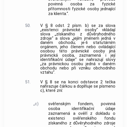
povinná osoba za fyzické
přítomnosti fyzické osoby jednající
za klienta.“.
50.
V § 8 odst. 2 písm. b) se za slova
„existenci právnické osoby“ vkládají
slova „získaného z důvěryhodného
zdroje“ a slova „jejím jménem jedná v
daném obchodu; je-li statutárním
orgánem, jeho členem nebo ovládající
osobou této právnické osoby jiná
právnická osoba, zaznamená i její
identifikační údaje“ se nahrazují slovy
„za právnickou osobu jedná v daném
obchodu nebo při vzniku obchodního
vztahu“.
51.
V § 8 se na konci odstavce 2 tečka
nahrazuje čárkou a doplňuje se písmeno
c), které zní:
„c)
svěřenským fondem, povinná
osoba identifikační údaje
zaznamená a ověří z dokladu o
existenci svěřenského fondu
získaného z důvěryhodného zdroje