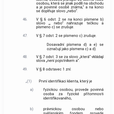
osobou, která se jinak podílí na obchodu
a je povinné osobě známa,“ a na konci
se doplňuje slovo „nebo“.
46.
V § 6 odst. 2 se na konci písmene b)
slovo „, nebo“ nahrazuje tečkou a
písmeno c) se zrušuje.
47.
V § 7 odst. 2 se písmeno c) zrušuje.
Dosavadní písmena d) a e) se
označují jako písmena c) a d).
48.
V § 7 odst. 3 se za slovo „která“ vkládají
slova „není pojistníkem a“.
49.
V § 8 odstavec 1 zní:
„(1)
První identifikaci klienta, který je
a)
fyzickou osobou, provede povinná
osoba za fyzické přítomnosti
identifikovaného,
b)
právnickou osobou nebo
svěřenským fondem, provede