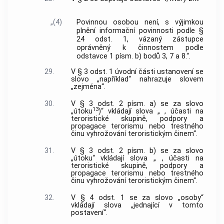
„(4)
Povinnou osobou není, s výjimkou
plnění informační povinnosti podle §
24 odst. 1, vázaný zástupce
oprávněný k činnostem podle
odstavce 1 písm. b) bodů 3, 7 a 8.“.
29.
V § 3 odst. 1 úvodní části ustanovení se
slovo „například“ nahrazuje slovem
„zejména“.
30.
V § 3 odst. 2 písm. a) se za slovo
13
„útoku
)“ vkládají slova „ , účasti na
teroristické skupině, podpory a
propagace terorismu nebo trestného
činu vyhrožování teroristickým činem“.
31.
V § 3 odst. 2 písm. b) se za slovo
„útoku“ vkládají slova „ , účasti na
teroristické skupině, podpory a
propagace terorismu nebo trestného
činu vyhrožování teroristickým činem“.
32.
V § 4 odst. 1 se za slovo „osoby“
vkládají slova „jednající v tomto
postavení“.