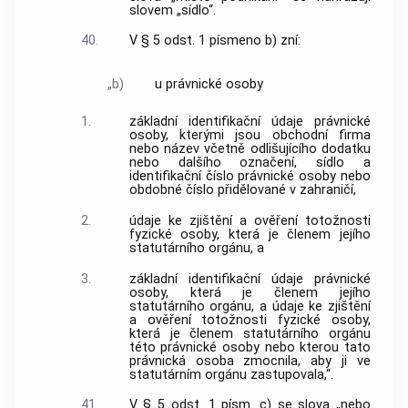
slovem „sídlo“.
40.
V § 5 odst. 1 písmeno b) zní:
„b)
u právnické osoby
1.
základní identifikační údaje právnické
osoby, kterými jsou obchodní firma
nebo název včetně odlišujícího dodatku
nebo dalšího označení, sídlo a
identifikační číslo právnické osoby nebo
obdobné číslo přidělované v zahraničí,
2.
údaje ke zjištění a ověření totožnosti
fyzické osoby, která je členem jejího
statutárního orgánu, a
3.
základní identifikační údaje právnické
osoby, která je členem jejího
statutárního orgánu, a údaje ke zjištění
a ověření totožnosti fyzické osoby,
která je členem statutárního orgánu
této právnické osoby nebo kterou tato
právnická osoba zmocnila, aby ji ve
statutárním orgánu zastupovala,“.
41.
V § 5 odst. 1 písm. c) se slova „nebo