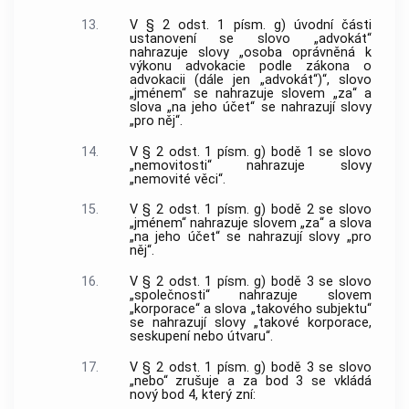
13.
V § 2 odst. 1 písm. g) úvodní části
ustanovení se slovo „advokát“
nahrazuje slovy „osoba oprávněná k
výkonu advokacie podle zákona o
advokacii (dále jen „advokát“)“, slovo
„jménem“ se nahrazuje slovem „za“ a
slova „na jeho účet“ se nahrazují slovy
„pro něj“.
14.
V § 2 odst. 1 písm. g) bodě 1 se slovo
„nemovitosti“ nahrazuje slovy
„nemovité věci“.
15.
V § 2 odst. 1 písm. g) bodě 2 se slovo
„jménem“ nahrazuje slovem „za“ a slova
„na jeho účet“ se nahrazují slovy „pro
něj“.
16.
V § 2 odst. 1 písm. g) bodě 3 se slovo
„společnosti“ nahrazuje slovem
„korporace“ a slova „takového subjektu“
se nahrazují slovy „takové korporace,
seskupení nebo útvaru“.
17.
V § 2 odst. 1 písm. g) bodě 3 se slovo
„nebo“ zrušuje a za bod 3 se vkládá
nový bod 4, který zní: