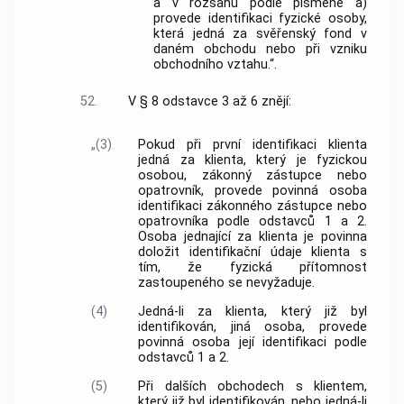
a v rozsahu podle písmene a)
provede identifikaci fyzické osoby,
která jedná za svěřenský fond v
daném obchodu nebo při vzniku
obchodního vztahu.“.
52.
V § 8 odstavce 3 až 6 znějí:
„(3)
Pokud při první identifikaci klienta
jedná za klienta, který je fyzickou
osobou, zákonný zástupce nebo
opatrovník, provede povinná osoba
identifikaci zákonného zástupce nebo
opatrovníka podle odstavců 1 a 2.
Osoba jednající za klienta je povinna
doložit identifikační údaje klienta s
tím, že fyzická přítomnost
zastoupeného se nevyžaduje.
(4)
Jedná-li za klienta, který již byl
identifikován, jiná osoba, provede
povinná osoba její identifikaci podle
odstavců 1 a 2.
(5)
Při dalších obchodech s klientem,
který již byl identifikován, nebo jedná-li