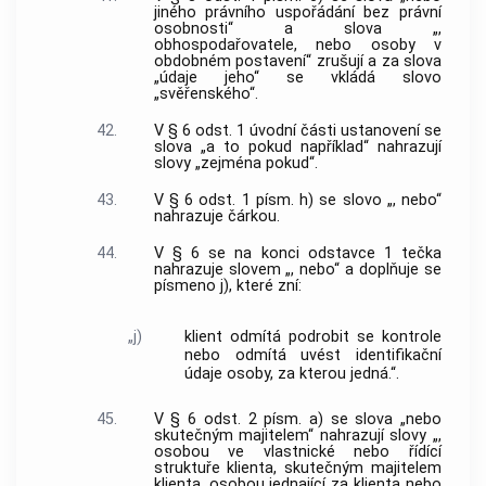
jiného právního uspořádání bez právní
osobnosti“ a slova „,
obhospodařovatele, nebo osoby v
obdobném postavení“ zrušují a za slova
„údaje jeho“ se vkládá slovo
„svěřenského“.
42.
V § 6 odst. 1 úvodní části ustanovení se
slova „a to pokud například“ nahrazují
slovy „zejména pokud“.
43.
V § 6 odst. 1 písm. h) se slovo „, nebo“
nahrazuje čárkou.
44.
V § 6 se na konci odstavce 1 tečka
nahrazuje slovem „, nebo“ a doplňuje se
písmeno j), které zní:
„j)
klient odmítá podrobit se kontrole
nebo odmítá uvést identifikační
údaje osoby, za kterou jedná.“.
45.
V § 6 odst. 2 písm. a) se slova „nebo
skutečným majitelem“ nahrazují slovy „,
osobou ve vlastnické nebo řídící
struktuře klienta, skutečným majitelem
klienta, osobou jednající za klienta nebo