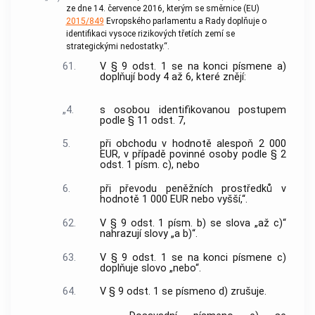
ze dne 14. července 2016, kterým se směrnice (EU)
2015/849
Evropského parlamentu a Rady doplňuje o
identifikaci vysoce rizikových třetích zemí se
strategickými nedostatky.“.
61.
V § 9 odst. 1 se na konci písmene a)
doplňují body 4 až 6, které znějí:
„4.
s osobou identifikovanou postupem
podle § 11 odst. 7,
5.
při obchodu v hodnotě alespoň 2 000
EUR, v případě povinné osoby podle § 2
odst. 1 písm. c), nebo
6.
při převodu peněžních prostředků v
hodnotě 1 000 EUR nebo vyšší,“.
62.
V § 9 odst. 1 písm. b) se slova „až c)“
nahrazují slovy „a b)“.
63.
V § 9 odst. 1 se na konci písmene c)
doplňuje slovo „nebo“.
64.
V § 9 odst. 1 se písmeno d) zrušuje.