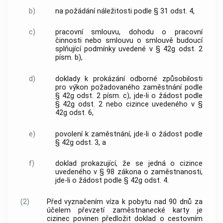
b)
na požádání náležitosti podle § 31 odst. 4,
c)
pracovní smlouvu, dohodu o pracovní
činnosti nebo smlouvu o smlouvě budoucí
splňující podmínky uvedené v § 42g odst. 2
písm. b),
d)
doklady k prokázání odborné způsobilosti
pro výkon požadovaného zaměstnání podle
§ 42g odst. 2 písm. c), jde-li o žádost podle
§ 42g odst. 2 nebo cizince uvedeného v §
42g odst. 6,
e)
povolení k zaměstnání, jde-li o žádost podle
§ 42g odst. 3, a
f)
doklad prokazující, že se jedná o cizince
uvedeného v § 98 zákona o zaměstnanosti,
jde-li o žádost podle § 42g odst. 4.
(2)
Před vyznačením víza k pobytu nad 90 dnů za
účelem převzetí zaměstnanecké karty je
cizinec povinen předložit doklad o cestovním