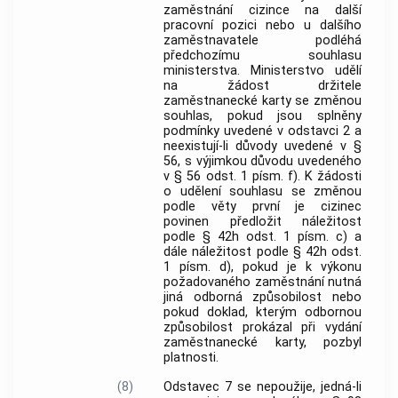
zaměstnání cizince na další
pracovní pozici nebo u dalšího
zaměstnavatele podléhá
předchozímu souhlasu
ministerstva. Ministerstvo udělí
na žádost držitele
zaměstnanecké karty se změnou
souhlas, pokud jsou splněny
podmínky uvedené v odstavci 2 a
neexistují-li důvody uvedené v §
56, s výjimkou důvodu uvedeného
v § 56 odst. 1 písm. f). K žádosti
o udělení souhlasu se změnou
podle věty první je cizinec
povinen předložit náležitost
podle § 42h odst. 1 písm. c) a
dále náležitost podle § 42h odst.
1 písm. d), pokud je k výkonu
požadovaného zaměstnání nutná
jiná odborná způsobilost nebo
pokud doklad, kterým odbornou
způsobilost prokázal při vydání
zaměstnanecké karty, pozbyl
platnosti.
(8)
Odstavec 7 se nepoužije, jedná-li