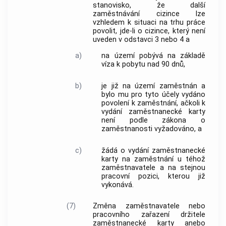
stanovisko, že další
zaměstnávání cizince lze
vzhledem k situaci na trhu práce
povolit, jde-li o cizince, který není
uveden v odstavci 3 nebo 4 a
a)
na území pobývá na základě
víza k pobytu nad 90 dnů,
b)
je již na území zaměstnán a
bylo mu pro tyto účely vydáno
povolení k zaměstnání, ačkoli k
vydání zaměstnanecké karty
není podle zákona o
zaměstnanosti vyžadováno, a
c)
žádá o vydání zaměstnanecké
karty na zaměstnání u téhož
zaměstnavatele a na stejnou
pracovní pozici, kterou již
vykonává.
(7)
Změna zaměstnavatele nebo
pracovního zařazení držitele
zaměstnanecké karty anebo