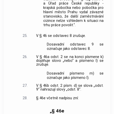
a Úřad práce České republiky -
krajská pobočka nebo pobočka pro
hlavní město Prahu vydal závazné
stanovisko, že další zaměstnávání
cizince nelze vzhledem k situaci na
trhu práce povolit.“.
25.
V § 46 se odstavec 8 zrušuje.
Dosavadní odstavec 9 se
označuje jako odstavec 8.
26.
V § 46a odst. 2 se na konci písmene k)
doplňuje slovo „nebo“ a písmeno l) se
zrušuje.
Dosavadní písmeno m) se
označuje jako písmeno l).
27.
V § 46b odst. 2 písm. d) se slova „odst.
9“ nahrazují slovy „odst. 8“.
28.
§ 46e včetně nadpisu zní:
„§ 46e