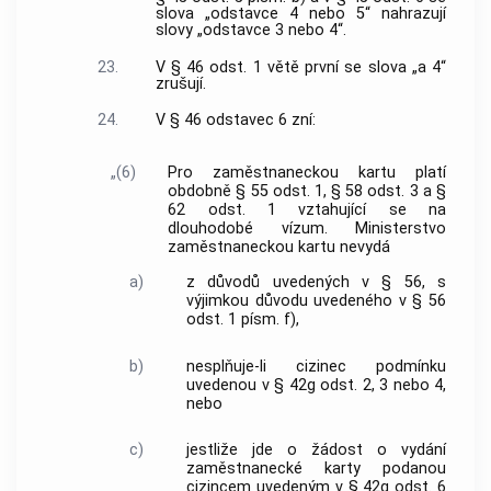
slova „odstavce 4 nebo 5“ nahrazují
slovy „odstavce 3 nebo 4“.
23.
V § 46 odst. 1 větě první se slova „a 4“
zrušují.
24.
V § 46 odstavec 6 zní:
„(6)
Pro zaměstnaneckou kartu platí
obdobně § 55 odst. 1, § 58 odst. 3 a §
62 odst. 1 vztahující se na
dlouhodobé vízum. Ministerstvo
zaměstnaneckou kartu nevydá
a)
z důvodů uvedených v § 56, s
výjimkou důvodu uvedeného v § 56
odst. 1 písm. f),
b)
nesplňuje-li cizinec podmínku
uvedenou v § 42g odst. 2, 3 nebo 4,
nebo
c)
jestliže jde o žádost o vydání
zaměstnanecké karty podanou
cizincem uvedeným v § 42g odst. 6