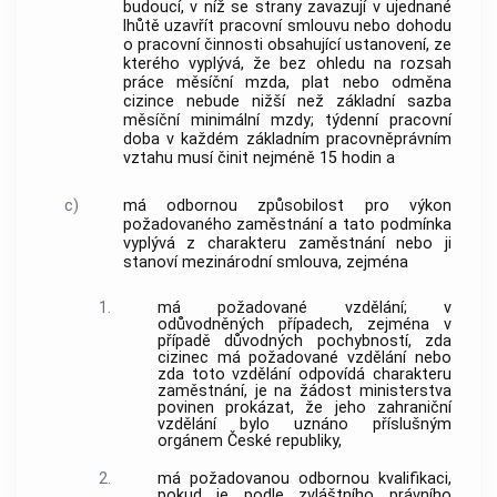
budoucí, v níž se strany zavazují v ujednané
lhůtě uzavřít pracovní smlouvu nebo dohodu
o pracovní činnosti obsahující ustanovení, ze
kterého vyplývá, že bez ohledu na rozsah
práce měsíční mzda, plat nebo odměna
cizince nebude nižší než základní sazba
měsíční minimální mzdy; týdenní pracovní
doba v každém základním pracovněprávním
vztahu musí činit nejméně 15 hodin a
c)
má odbornou způsobilost pro výkon
požadovaného zaměstnání a tato podmínka
vyplývá z charakteru zaměstnání nebo ji
stanoví mezinárodní smlouva, zejména
1.
má požadované vzdělání; v
odůvodněných případech, zejména v
případě důvodných pochybností, zda
cizinec má požadované vzdělání nebo
zda toto vzdělání odpovídá charakteru
zaměstnání, je na žádost ministerstva
povinen prokázat, že jeho zahraniční
vzdělání bylo uznáno příslušným
orgánem České republiky,
2.
má požadovanou odbornou kvalifikaci,
pokud je podle zvláštního právního