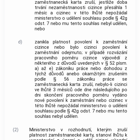
zaměstnanecká karta zruší, jestliže doba
trvání nezaměstnanosti cizince přesáhla 1
měsíc a cizinec v této lhůtě nepožádal
ministerstvo o udělení souhlasu podle § 42g
odst. 7 nebo mu tento souhlas nebyl udělen,
nebo
d)
zanikla platnost povolení k zaměstnání
cizince nebo bylo cizinci povolení k
zaměstnání odejmuto; v případě rozvázání
pracovního poměru cizince výpovědí z
některého z důvodů uvedených v § 52 písm.
a) až e) zákoníku práce nebo dohodou z
týchž důvodů anebo okamžitým zrušením
podle § 56 zákoníku práce se
zaměstnanecká karta zruší, nebylo-li cizinci
ve lhůtě 3 měsíců ode dne následujícího po
dni skončení pracovního poměru vydáno
nové povolení k zaměstnání nebo cizinec v
této lhůtě nepožádal ministerstvo o udělení
souhlasu podle § 42g odst. 7 nebo mu tento
souhlas nebyl udělen.
(2)
Ministerstvo v rozhodnutí, kterým zruší
platnost zaměstnanecké karty, stanoví lhůtu k