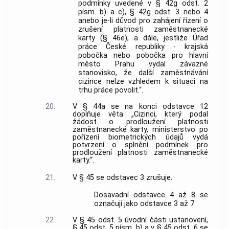
podmínky uvedené v § 42g odst. 2
písm. b) a c), § 42g odst. 3 nebo 4
anebo je-li důvod pro zahájení řízení o
zrušení platnosti zaměstnanecké
karty (§ 46e), a dále, jestliže Úřad
práce České republiky - krajská
pobočka nebo pobočka pro hlavní
město Prahu vydal závazné
stanovisko, že další zaměstnávání
cizince nelze vzhledem k situaci na
trhu práce povolit.“.
20.
V § 44a se na konci odstavce 12
doplňuje věta „Cizinci, který podal
žádost o prodloužení platnosti
zaměstnanecké karty, ministerstvo po
pořízení biometrických údajů vydá
potvrzení o splnění podmínek pro
prodloužení platnosti zaměstnanecké
karty.“.
21.
V § 45 se odstavec 3 zrušuje.
Dosavadní odstavce 4 až 8 se
označují jako odstavce 3 až 7.
22.
V § 45 odst. 5 úvodní části ustanovení,
§ 45 odst. 5 písm. b) a v § 45 odst. 6 se