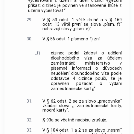
vycestování z území a udělí cizinci výjezdní
příkaz; cizinec je povinen ve stanovené lhůtě z
území vycestovat.“.
29.
V § 53 odst. 1 větě druhé a v § 169
odst. 13 větě první se slova „písm. f)“
nahrazují slovy „písm. e)“.
30.
V § 56 odst. 1 písmeno f) zní:
„f)
cizinec podal žádost o udělení
dlouhodobého víza za účelem
zaměstnání; ministerstvo v
písemné informaci o důvodech
neudělení dlouhodobého víza podle
odstavce 4 cizince poučí, že je
oprávněn požádat o vydání
zaměstnanecké karty,“.
31.
V § 62 odst. 2 se za slovo „pracovníka“
vkládají slova „, zaměstnanecké karty,
modré karty“.
32.
§ 93a se včetně nadpisu zrušuje.
33.
V § 104 odst. 1 a 2 se za slovo „nesmí“