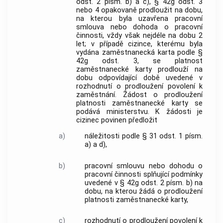
odst. 2 písm. b) a c), § 42g odst. 3
nebo 4 opakovaně prodloužit na dobu,
na kterou byla uzavřena pracovní
smlouva nebo dohoda o pracovní
činnosti, vždy však nejdéle na dobu 2
let; v případě cizince, kterému byla
vydána zaměstnanecká karta podle §
42g odst. 3, se platnost
zaměstnanecké karty prodlouží na
dobu odpovídající době uvedené v
rozhodnutí o prodloužení povolení k
zaměstnání. Žádost o prodloužení
platnosti zaměstnanecké karty se
podává ministerstvu. K žádosti je
cizinec povinen předložit
a)
náležitosti podle § 31 odst. 1 písm.
a) a d),
b)
pracovní smlouvu nebo dohodu o
pracovní činnosti splňující podmínky
uvedené v § 42g odst. 2 písm. b) na
dobu, na kterou žádá o prodloužení
platnosti zaměstnanecké karty,
c)
rozhodnutí o prodloužení povolení k