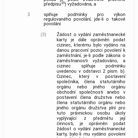
35
předpisu
) vyžadována, a
3.
splňuje podmínky pro výkon
regulovaného povolání, jde-li o takové
povolání.
(3)
Žádost o vydání zaměstnanecké
karty je dále oprávněn podat
cizinec, kterému bylo vydáno na
danou pracovní pozici povolení k
zaměstnání, je-li podle zákona o
zaměstnanosti vyžadováno, a
cizinec splňuje podmínku
uvedenou v odstavci 2 písm. b).
Cizinec, který v postavení
společníka, člena statutárního
orgánu nebo jiného orgánu
obchodní společnosti anebo v
postavení člena družstva nebo
člena statutárního orgánu nebo
jiného orgánu družstva plní pro
tuto právnickou osobu úkoly
vyplývající z předmětu její
činnosti, je oprávněn podat
žádost o vydání zaměstnanecké
karty, bylo-li mu vydáno povolení