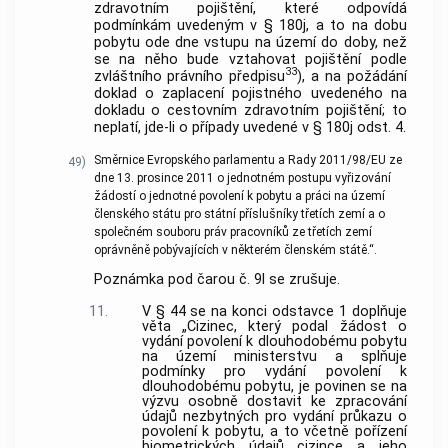
zdravotním pojištění, které odpovídá
podmínkám uvedeným v § 180j, a to na dobu
pobytu ode dne vstupu na území do doby, než
se na něho bude vztahovat pojištění podle
33
zvláštního právního předpisu
), a na požádání
doklad o zaplacení pojistného uvedeného na
dokladu o cestovním zdravotním pojištění; to
neplatí, jde-li o případy uvedené v § 180j odst. 4.
Směrnice Evropského parlamentu a Rady 2011/98/EU ze
49)
dne 13. prosince 2011 o jednotném postupu vyřizování
žádostí o jednotné povolení k pobytu a práci na území
členského státu pro státní příslušníky třetích zemí a o
společném souboru práv pracovníků ze třetích zemí
oprávněně pobývajících v některém členském státě.“.
Poznámka pod čarou č. 9l se zrušuje.
11.
V § 44 se na konci odstavce 1 doplňuje
věta „Cizinec, který podal žádost o
vydání povolení k dlouhodobému pobytu
na území ministerstvu a splňuje
podmínky pro vydání povolení k
dlouhodobému pobytu, je povinen se na
výzvu osobně dostavit ke zpracování
údajů nezbytných pro vydání průkazu o
povolení k pobytu, a to včetně pořízení
biometrických údajů cizince a jeho