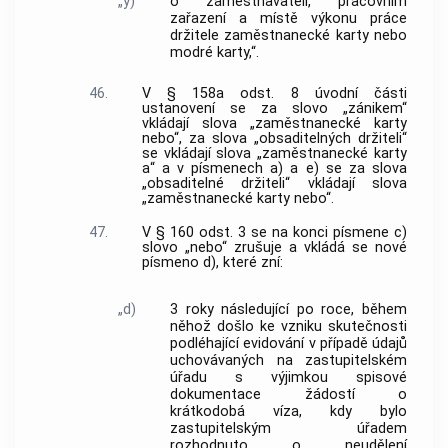
„y)
o zaměstnavateli, pracovním
zařazení a místě výkonu práce
držitele zaměstnanecké karty nebo
modré karty,“.
46.
V § 158a odst. 8 úvodní části
ustanovení se za slovo „zánikem“
vkládají slova „zaměstnanecké karty
nebo“, za slova „obsaditelných držiteli“
se vkládají slova „zaměstnanecké karty
a“ a v písmenech a) a e) se za slova
„obsaditelné držiteli“ vkládají slova
„zaměstnanecké karty nebo“.
47.
V § 160 odst. 3 se na konci písmene c)
slovo „nebo“ zrušuje a vkládá se nové
písmeno d), které zní:
„d)
3 roky následující po roce, během
něhož došlo ke vzniku skutečnosti
podléhající evidování v případě údajů
uchovávaných na zastupitelském
úřadu s výjimkou spisové
dokumentace žádostí o
krátkodobá víza, kdy bylo
zastupitelským úřadem
rozhodnuto o neudělení