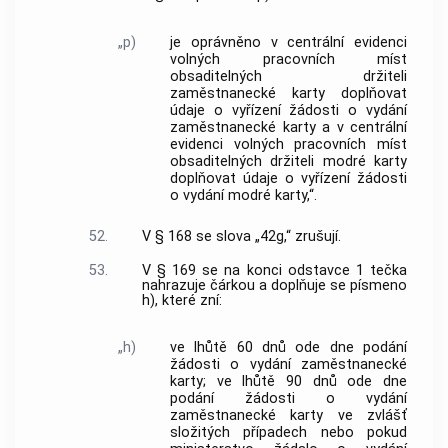
„p)
je oprávněno v centrální evidenci
volných pracovních míst
obsaditelných držiteli
zaměstnanecké karty doplňovat
údaje o vyřízení žádosti o vydání
zaměstnanecké karty a v centrální
evidenci volných pracovních míst
obsaditelných držiteli modré karty
doplňovat údaje o vyřízení žádosti
o vydání modré karty,“.
52.
V § 168 se slova „42g,“ zrušují.
53.
V § 169 se na konci odstavce 1 tečka
nahrazuje čárkou a doplňuje se písmeno
h), které zní:
„h)
ve lhůtě 60 dnů ode dne podání
žádosti o vydání zaměstnanecké
karty; ve lhůtě 90 dnů ode dne
podání žádosti o vydání
zaměstnanecké karty ve zvlášť
složitých případech nebo pokud