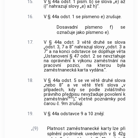
15.
V § 44a odst. 1 písm. b) se slova „e) až
i)“ nahrazují slovy „e) až h)“.
16.
V § 44a odst. 1 se písmeno e) zrušuje.
Dosavadní písmeno f) se
označuje jako písmeno e).
17.
V § 44a odst. 3 větě druhé se slova
„odst. 3, 7 a 8“ nahrazují slovy „odst. 3 a
7“ a na konci odstavce se doplňuje věta
„Ustanovení § 47 odst. 2 se nevztahuje
na oprávnění k výkonu zaměstnání na
pracovní pozici, na kterou byla
zaměstnanecká karta vydána.“.
18.
V § 44a odst. 5 se ve větě druhé slova
„nebo 8“ a ve větě třetí slova „v
případech, kdy se podle zvláštního
právního předpisu nevyžaduje povolení k
9m
zaměstnání
),“ včetně poznámky pod
čarou č. 9m zrušují.
19.
V § 44a odstavce 9 a 10 znějí:
„(9)
Platnost zaměstnanecké karty lze při
splnění podmínek uvedených v § 42g