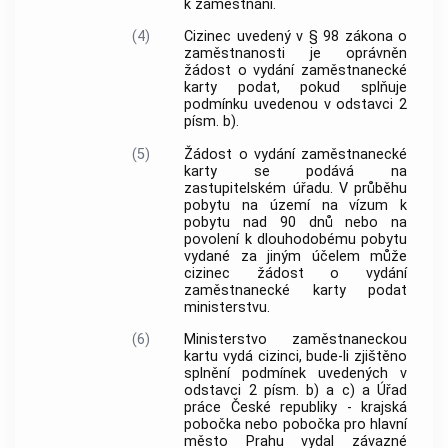
k zaměstnání.
(4)
Cizinec uvedený v § 98 zákona o
zaměstnanosti je oprávněn
žádost o vydání zaměstnanecké
karty podat, pokud splňuje
podmínku uvedenou v odstavci 2
písm. b).
(5)
Žádost o vydání zaměstnanecké
karty se podává na
zastupitelském úřadu. V průběhu
pobytu na území na vízum k
pobytu nad 90 dnů nebo na
povolení k dlouhodobému pobytu
vydané za jiným účelem může
cizinec žádost o vydání
zaměstnanecké karty podat
ministerstvu.
(6)
Ministerstvo zaměstnaneckou
kartu vydá cizinci, bude-li zjištěno
splnění podmínek uvedených v
odstavci 2 písm. b) a c) a Úřad
práce České republiky - krajská
pobočka nebo pobočka pro hlavní
město Prahu vydal závazné