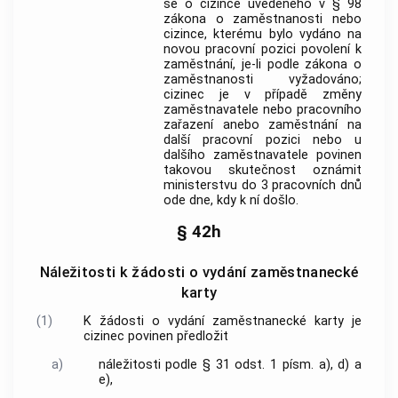
se o cizince uvedeného v § 98
zákona o zaměstnanosti nebo
cizince, kterému bylo vydáno na
novou pracovní pozici povolení k
zaměstnání, je-li podle zákona o
zaměstnanosti vyžadováno;
cizinec je v případě změny
zaměstnavatele nebo pracovního
zařazení anebo zaměstnání na
další pracovní pozici nebo u
dalšího zaměstnavatele povinen
takovou skutečnost oznámit
ministerstvu do 3 pracovních dnů
ode dne, kdy k ní došlo.
§ 42h
Náležitosti k žádosti o vydání zaměstnanecké
karty
(1)
K žádosti o vydání zaměstnanecké karty je
cizinec povinen předložit
a)
náležitosti podle § 31 odst. 1 písm. a), d) a
e),