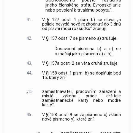
dlouhodobému pobytu rezidenta
jiného členského státu Evropské unie
nebo povolení k trvalému pobytu.“.
41.
V § 127 odst. 1 písm. b) se slova „a
policie nevydá nové rozhodnutí do 3 dnů
od právní moci rozsudku“ zrušují.
42.
V § 157 odst. 7 se písmeno a) zrušuje.
Dosavadní písmena b) a c) se
označují jako písmena a) a b).
43.
V § 157a odst. 2 se věta druhá zrušuje.
44.
V § 158 odst. 1 písm. b) se doplňuje bod
15, který zní:
„15.
zaměstnavateli, pracovním zařazení a
místě výkonu práce držitele
zaměstnanecké karty nebo modré
karty,“.
45.
V § 158 odst. 9 se za písmeno x) vkládá
nové písmeno y), které zní: