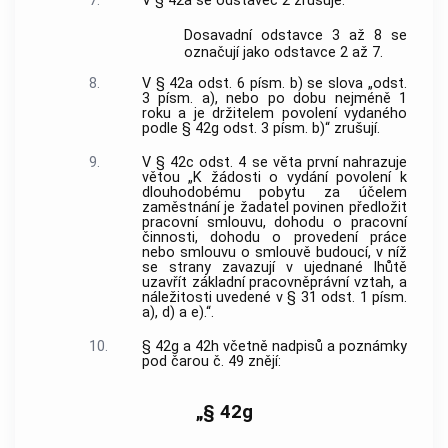
7.
V § 42a se odstavec 2 zrušuje.
Dosavadní odstavce 3 až 8 se
označují jako odstavce 2 až 7.
8.
V § 42a odst. 6 písm. b) se slova „odst.
3 písm. a), nebo po dobu nejméně 1
roku a je držitelem povolení vydaného
podle § 42g odst. 3 písm. b)“ zrušují.
9.
V § 42c odst. 4 se věta první nahrazuje
větou „K žádosti o vydání povolení k
dlouhodobému pobytu za účelem
zaměstnání je žadatel povinen předložit
pracovní smlouvu, dohodu o pracovní
činnosti, dohodu o provedení práce
nebo smlouvu o smlouvě budoucí, v níž
se strany zavazují v ujednané lhůtě
uzavřít základní pracovněprávní vztah, a
náležitosti uvedené v § 31 odst. 1 písm.
a), d) a e).“.
10.
§ 42g a 42h včetně nadpisů a poznámky
pod čarou č. 49 znějí:
„§ 42g