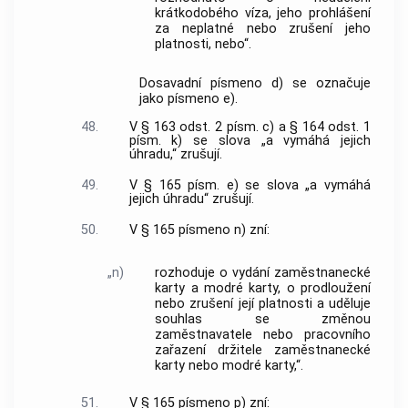
krátkodobého víza, jeho prohlášení
za neplatné nebo zrušení jeho
platnosti, nebo“.
Dosavadní písmeno d) se označuje
jako písmeno e).
48.
V § 163 odst. 2 písm. c) a § 164 odst. 1
písm. k) se slova „a vymáhá jejich
úhradu,“ zrušují.
49.
V § 165 písm. e) se slova „a vymáhá
jejich úhradu“ zrušují.
50.
V § 165 písmeno n) zní:
„n)
rozhoduje o vydání zaměstnanecké
karty a modré karty, o prodloužení
nebo zrušení její platnosti a uděluje
souhlas se změnou
zaměstnavatele nebo pracovního
zařazení držitele zaměstnanecké
karty nebo modré karty,“.
51.
V § 165 písmeno p) zní: