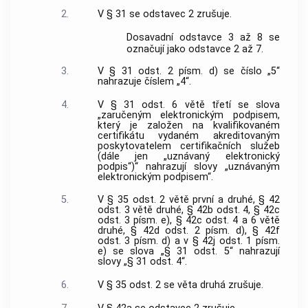
2.
V § 31 se odstavec 2 zrušuje.
Dosavadní odstavce 3 až 8 se
označují jako odstavce 2 až 7.
3.
V § 31 odst. 2 písm. d) se číslo „5“
nahrazuje číslem „4“.
4.
V § 31 odst. 6 větě třetí se slova
„zaručeným elektronickým podpisem,
který je založen na kvalifikovaném
certifikátu vydaném akreditovaným
poskytovatelem certifikačních služeb
(dále jen „uznávaný elektronický
podpis“)“ nahrazují slovy „uznávaným
elektronickým podpisem“.
5.
V § 35 odst. 2 větě první a druhé, § 42
odst. 3 větě druhé, § 42b odst. 4, § 42c
odst. 3 písm. e), § 42c odst. 4 a 6 větě
druhé, § 42d odst. 2 písm. d), § 42f
odst. 3 písm. d) a v § 42j odst. 1 písm.
e) se slova „§ 31 odst. 5“ nahrazují
slovy „§ 31 odst. 4“.
6.
V § 35 odst. 2 se věta druhá zrušuje.