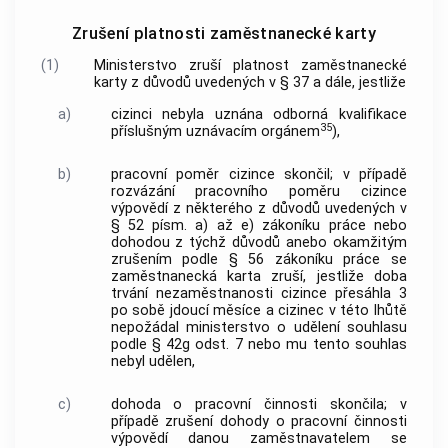
Zrušení platnosti zaměstnanecké karty
(1)
Ministerstvo zruší platnost zaměstnanecké
karty z důvodů uvedených v § 37 a dále, jestliže
a)
cizinci nebyla uznána odborná kvalifikace
35
příslušným uznávacím orgánem
),
b)
pracovní poměr cizince skončil; v případě
rozvázání pracovního poměru cizince
výpovědí z některého z důvodů uvedených v
§ 52 písm. a) až e) zákoníku práce nebo
dohodou z týchž důvodů anebo okamžitým
zrušením podle § 56 zákoníku práce se
zaměstnanecká karta zruší, jestliže doba
trvání nezaměstnanosti cizince přesáhla 3
po sobě jdoucí měsíce a cizinec v této lhůtě
nepožádal ministerstvo o udělení souhlasu
podle § 42g odst. 7 nebo mu tento souhlas
nebyl udělen,
c)
dohoda o pracovní činnosti skončila; v
případě zrušení dohody o pracovní činnosti
výpovědí danou zaměstnavatelem se