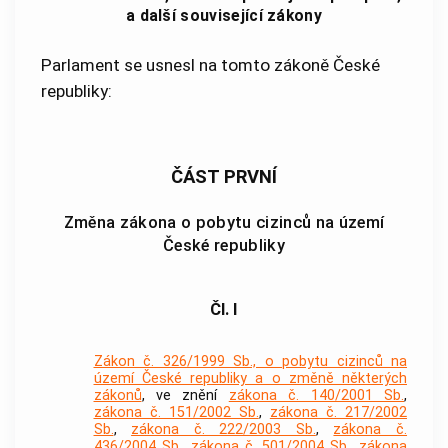
a další související zákony
Parlament se usnesl na tomto zákoně České
republiky:
ČÁST PRVNÍ
Změna zákona o pobytu cizinců na území
České republiky
Čl. I
Zákon č. 326/1999 Sb., o pobytu cizinců na
území České republiky a o změně některých
zákonů
, ve znění
zákona č. 140/2001 Sb.
,
zákona č. 151/2002 Sb.
,
zákona č. 217/2002
Sb.
,
zákona č. 222/2003 Sb.
,
zákona č.
436/2004 Sb.
,
zákona č. 501/2004 Sb.
,
zákona