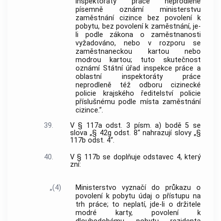
inspektoráty práce neprodleně
písemně oznámí ministerstvu
zaměstnání cizince bez povolení k
pobytu, bez povolení k zaměstnání, je-
li podle zákona o zaměstnanosti
vyžadováno, nebo v rozporu se
zaměstnaneckou kartou nebo
modrou kartou; tuto skutečnost
oznámí Státní úřad inspekce práce a
oblastní inspektoráty práce
neprodleně též odboru cizinecké
policie krajského ředitelství policie
příslušnému podle místa zaměstnání
cizince.“.
39.
V § 117a odst. 3 písm. a) bodě 5 se
slova „§ 42g odst. 8“ nahrazují slovy „§
117b odst. 4“.
40.
V § 117b se doplňuje odstavec 4, který
zní:
„(4)
Ministerstvo vyznačí do průkazu o
povolení k pobytu údaj o přístupu na
trh práce; to neplatí, jde-li o držitele
modré karty, povolení k