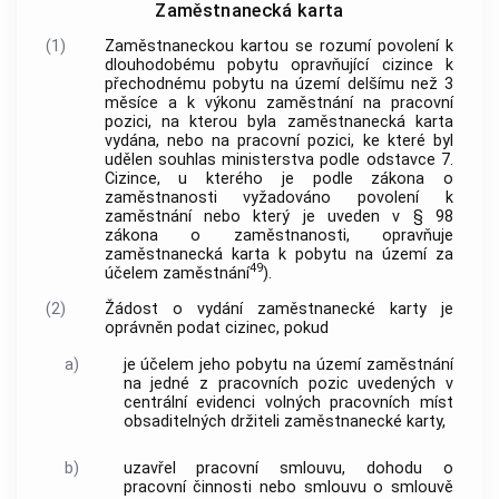
Zaměstnanecká karta
(1)
Zaměstnaneckou kartou se rozumí povolení k
dlouhodobému pobytu opravňující cizince k
přechodnému pobytu na území delšímu než 3
měsíce a k výkonu zaměstnání na pracovní
pozici, na kterou byla zaměstnanecká karta
vydána, nebo na pracovní pozici, ke které byl
udělen souhlas ministerstva podle odstavce 7.
Cizince, u kterého je podle zákona o
zaměstnanosti vyžadováno povolení k
zaměstnání nebo který je uveden v § 98
zákona o zaměstnanosti, opravňuje
zaměstnanecká karta k pobytu na území za
49
účelem zaměstnání
).
(2)
Žádost o vydání zaměstnanecké karty je
oprávněn podat cizinec, pokud
a)
je účelem jeho pobytu na území zaměstnání
na jedné z pracovních pozic uvedených v
centrální evidenci volných pracovních míst
obsaditelných držiteli zaměstnanecké karty,
b)
uzavřel pracovní smlouvu, dohodu o
pracovní činnosti nebo smlouvu o smlouvě