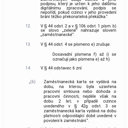
podpisu, který je určen k jeho dalšímu
digitálnímu zpracování; podpis se
nepořídí, pokud cizinci v jeho provedení
brání těžko překonatelná překážka.“.
12.
V § 44 odst. 2 a v § 106 odst. 1 písm. b)
se slovo „zelené“ nahrazuje slovem
„zaměstnanecké“.
13.
V § 44 odst. 4 se písmeno e) zrušuje.
Dosavadní písmena f) až i) se
označují jako písmena e) až h).
14.
V § 44 odstavec 6 zní:
„(6)
Zaměstnanecká karta se vydává na
dobu, na kterou byla uzavřena
pracovní smlouva nebo dohoda o
pracovní činnosti, nejdéle však na
dobu 2 let; v případě cizince
uvedeného v § 42g odst. 3 se
zaměstnanecká karta vydává na dobu
platnosti odpovídající době uvedené v
povolení k zaměstnání.“.