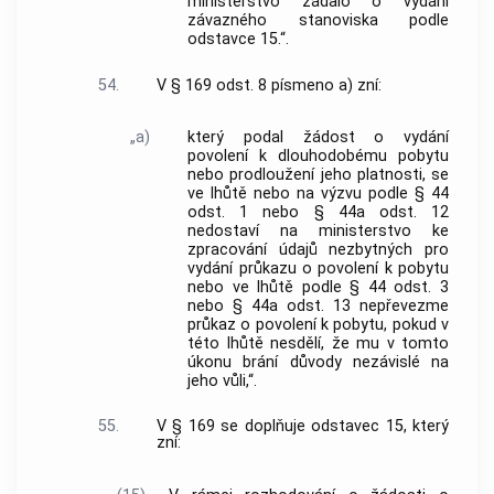
ministerstvo žádalo o vydání
závazného stanoviska podle
odstavce 15.“.
54.
V § 169 odst. 8 písmeno a) zní:
„a)
který podal žádost o vydání
povolení k dlouhodobému pobytu
nebo prodloužení jeho platnosti, se
ve lhůtě nebo na výzvu podle § 44
odst. 1 nebo § 44a odst. 12
nedostaví na ministerstvo ke
zpracování údajů nezbytných pro
vydání průkazu o povolení k pobytu
nebo ve lhůtě podle § 44 odst. 3
nebo § 44a odst. 13 nepřevezme
průkaz o povolení k pobytu, pokud v
této lhůtě nesdělí, že mu v tomto
úkonu brání důvody nezávislé na
jeho vůli,“.
55.
V § 169 se doplňuje odstavec 15, který
zní: