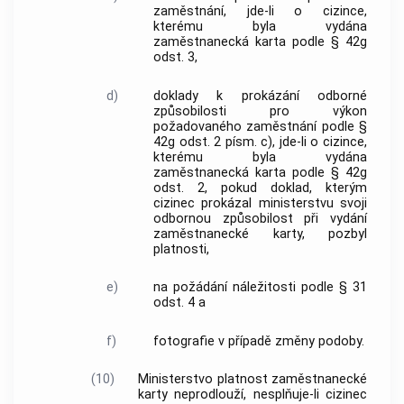
zaměstnání, jde-li o cizince,
kterému byla vydána
zaměstnanecká karta podle § 42g
odst. 3,
d)
doklady k prokázání odborné
způsobilosti pro výkon
požadovaného zaměstnání podle §
42g odst. 2 písm. c), jde-li o cizince,
kterému byla vydána
zaměstnanecká karta podle § 42g
odst. 2, pokud doklad, kterým
cizinec prokázal ministerstvu svoji
odbornou způsobilost při vydání
zaměstnanecké karty, pozbyl
platnosti,
e)
na požádání náležitosti podle § 31
odst. 4 a
f)
fotografie v případě změny podoby.
(10)
Ministerstvo platnost zaměstnanecké
karty neprodlouží, nesplňuje-li cizinec