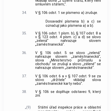
vkládají slova „z území státu, který není
smluvním státem,“.
34.
V § 106 odst. 1 se písmeno a) zrušuje.
Dosavadní písmena b) a c) se
označují jako písmena a) a b).
35.
V § 106 odst. 1 písm. b), § 107 odst. 8 a
v § 123 odst. 4 písm. c) a d) se slovo
„zelená“ nahrazuje slovem
„zaměstnanecká“.
36.
V § 106 odst. 5 se slovo „zelená“
nahrazuje slovem „zaměstnanecká“,
slova „Ministerstvo průmyslu a
obchodu“ se zrušují a slovo „zelené“ se
nahrazuje slovem „zaměstnanecké“.
37.
V § 106 odst. 6 a v § 107 odst. 9 se za
slovo „držitele“ vkládají slova
„zaměstnanecké karty nebo“.
38.
V § 106 se doplňuje odstavec 9, který
zní:
„(9)
Státní úřad inspekce práce a oblastní