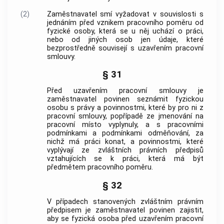
(2)
Zaměstnavatel smí vyžadovat v souvislosti s
jednáním před vznikem pracovního poměru od
fyzické osoby, která se u něj uchází o práci,
nebo od jiných osob jen údaje, které
bezprostředně souvisejí s uzavřením pracovní
smlouvy.
§ 31
Před uzavřením pracovní smlouvy je
zaměstnavatel povinen seznámit fyzickou
osobu s právy a povinnostmi, které by pro ni z
pracovní smlouvy, popřípadě ze jmenování na
pracovní místo vyplynuly, a s pracovními
podmínkami a podmínkami odměňování, za
nichž má práci konat, a povinnostmi, které
vyplývají ze zvláštních právních předpisů
vztahujících se k práci, která má být
předmětem pracovního poměru.
§ 32
V případech stanovených zvláštním právním
předpisem je zaměstnavatel povinen zajistit,
aby se fyzická osoba před uzavřením pracovní