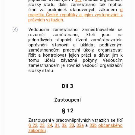
složky státu; další zaměstnanci tak mohou
činit za podmínek stanovených zákonem
o
majetku České republiky a jejím vystupování v
právních vztazích
.
(4)
Vedoucími zaměstnanci
zaměstnavatele
se
rozumějí zaměstnanci, kteří jsou na
jednotlivých stupních řízení
zaměstnavatele
oprávněni stanovit a ukládat podřízeným
zaměstnancům pracovní úkoly, organizovat,
řídit a kontrolovat jejich práci a dávat jim k
tomu účelu závazné pokyny. Vedoucím
zaměstnancem je rovněž vedoucí organizační
složky státu.
Díl 3
Zastoupení
§ 12
Zastoupení v pracovněprávních vztazích se řídí
§ 22
,
23
,
24
,
31
,
32
,
33
,
33a
a
33b
občanského
zákoníku
.