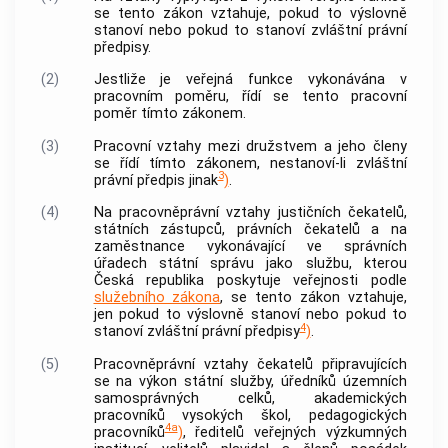
se tento zákon vztahuje, pokud to výslovně
stanoví nebo pokud to stanoví zvláštní právní
předpisy.
(2)
Jestliže je veřejná funkce vykonávána v
pracovním poměru, řídí se tento pracovní
poměr tímto zákonem.
(3)
Pracovní vztahy mezi družstvem a jeho členy
se řídí tímto zákonem, nestanoví-li zvláštní
3
právní předpis jinak
)
.
(4)
Na pracovněprávní vztahy justičních čekatelů,
státních zástupců, právních čekatelů a na
zaměstnance vykonávající ve správních
úřadech státní správu jako službu, kterou
Česká republika poskytuje veřejnosti podle
služebního zákona
, se tento zákon vztahuje,
jen pokud to výslovně stanoví nebo pokud to
4
stanoví zvláštní právní předpisy
)
.
(5)
Pracovněprávní vztahy čekatelů připravujících
se na výkon státní služby, úředníků územních
samosprávných celků, akademických
pracovníků vysokých škol, pedagogických
4a
pracovníků
)
, ředitelů veřejných výzkumných