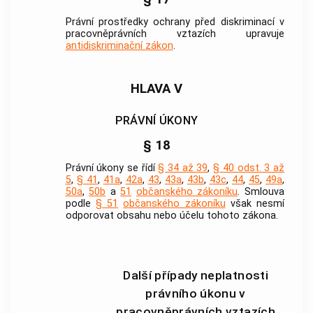
Právní prostředky ochrany před diskriminací v
pracovněprávních vztazích upravuje
antidiskriminační zákon
.
HLAVA V
PRÁVNÍ ÚKONY
§ 18
Právní úkony se řídí
§ 34 až 39
,
§ 40 odst. 3 až
5
,
§ 41
,
41a
,
42a
,
43
,
43a
,
43b
,
43c
,
44
,
45
,
49a
,
50a
,
50b
a
51
občanského zákoníku
. Smlouva
podle
§ 51
občanského zákoníku
však nesmí
odporovat obsahu nebo účelu tohoto zákona.
Další případy neplatnosti
právního úkonu v
pracovněprávních vztazích