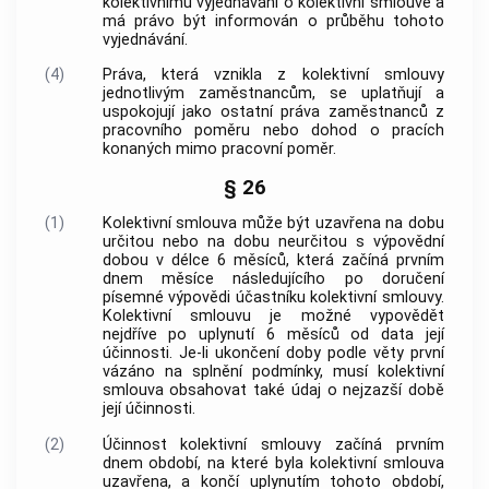
kolektivnímu vyjednávání o kolektivní smlouvě a
má právo být informován o průběhu tohoto
vyjednávání.
(4)
Práva, která vznikla z kolektivní smlouvy
jednotlivým zaměstnancům, se uplatňují a
uspokojují jako ostatní práva zaměstnanců z
pracovního poměru nebo dohod o pracích
konaných mimo pracovní poměr.
§ 26
(1)
Kolektivní smlouva může být uzavřena na dobu
určitou nebo na dobu neurčitou s výpovědní
dobou v délce 6 měsíců, která začíná prvním
dnem měsíce následujícího po doručení
písemné výpovědi účastníku kolektivní smlouvy.
Kolektivní smlouvu je možné vypovědět
nejdříve po uplynutí 6 měsíců od data její
účinnosti. Je-li ukončení doby podle věty první
vázáno na splnění podmínky, musí kolektivní
smlouva obsahovat také údaj o nejzazší době
její účinnosti.
(2)
Účinnost kolektivní smlouvy začíná prvním
dnem období, na které byla kolektivní smlouva
uzavřena, a končí uplynutím tohoto období,