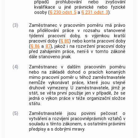
případů prohlubování nebo zvyšování
kvalifikace u jiné právnické nebo fyzické
osoby (
§ 230 odst. 5
a
§ 231 odst. 3
).
(3)
Zaměstnanec v pracovním poměru má právo
na přidělování práce v rozsahu stanovené
týdenní pracovní doby, s výjimkou kratší
pracovní doby (
§ 80
) nebo konta pracovní doby
(
§ 86
a
87
), jakož i na rozvržení pracovní doby
před zahájením práce, není-li v tomto zákoně
dále stanoveno jinak.
(4)
Zaměstnanec v dalším pracovním poměru
nebo na základě dohod o pracích konaných
mimo pracovní poměr u téhož zaměstnavatele
nemůže vykonávat práce, které jsou stejně
druhově vymezeny. U zaměstnavatele, jímž je
stát, se věta první použije jen v případě, že se
jedná o výkon práce v téže organizační složce
státu.
(5)
Zaměstnavatelé jsou povinni pečovat o
vytváření a rozvíjení pracovněprávních vztahů v
souladu s tímto zákonem, s ostatními právními
předpisy a s dobrými mravy.