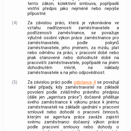
tento zákon, kolektivní smlouva, popřípadě
vnitřní předpis jako nejméně nebo nejvýše
přípustné.
(4)
Za závislou práci, která je vykonávána ve
vztahu nadřízenosti
zaměstnavatele
a
podřízenosti zaměstnance, se považuje
výlučně osobní výkon práce zaměstnance pro
zaměstnavatele
, podle pokynů
zaměstnavatele
, jeho jménem, za mzdu, plat
nebo odměnu za práci, v pracovní době nebo
jinak stanovené nebo dohodnuté době na
pracovišti
zaměstnavatele
, popřípadě na jiném
dohodnutém místě, na náklady
zaměstnavatele
a na jeho odpovědnost.
(5)
Za závislou práci podle
odstavce 4
se považují
také případy, kdy
zaměstnavatel
na základě
povolení podle zvláštního právního předpisu
(dále jen „agentura práce“) dočasně přiděluje
svého zaměstnance k výkonu práce k jinému
zaměstnavateli
na základě ujednání v pracovní
smlouvě nebo dohodě o pracovní činnosti,
kterým se agentura práce zaváže zajistit
svému zaměstnanci dočasný výkon práce
podle pracovní smlouvy nebo dohody o