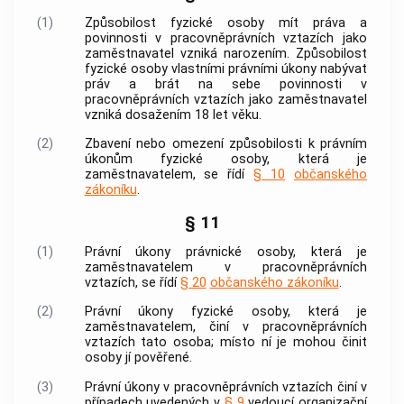
(1)
Způsobilost fyzické osoby mít práva a
povinnosti v pracovněprávních vztazích jako
zaměstnavatel vzniká narozením. Způsobilost
fyzické osoby vlastními právními úkony nabývat
práv a brát na sebe povinnosti v
pracovněprávních vztazích jako zaměstnavatel
vzniká dosažením 18 let věku.
(2)
Zbavení nebo omezení způsobilosti k právním
úkonům fyzické osoby, která je
zaměstnavatelem, se řídí
§ 10
občanského
zákoníku
.
§ 11
(1)
Právní úkony právnické osoby, která je
zaměstnavatelem
v pracovněprávních
vztazích, se řídí
§ 20
občanského zákoníku
.
(2)
Právní úkony fyzické osoby, která je
zaměstnavatelem
, činí v pracovněprávních
vztazích tato osoba; místo ní je mohou činit
osoby jí pověřené.
(3)
Právní úkony v pracovněprávních vztazích činí v
případech uvedených v
§ 9
vedoucí organizační