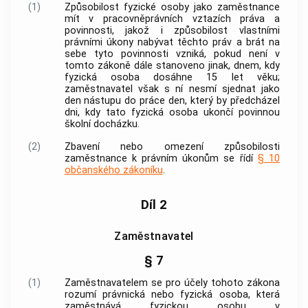
(1)
Způsobilost fyzické osoby jako zaměstnance
mít v pracovněprávních vztazích práva a
povinnosti, jakož i způsobilost vlastními
právními úkony nabývat těchto práv a brát na
sebe tyto povinnosti vzniká, pokud není v
tomto zákoně dále stanoveno jinak, dnem, kdy
fyzická osoba dosáhne 15 let věku;
zaměstnavatel
však s ní nesmí sjednat jako
den nástupu do práce den, který by předcházel
dni, kdy tato fyzická osoba ukončí povinnou
školní docházku.
(2)
Zbavení nebo omezení způsobilosti
zaměstnance k právním úkonům se řídí
§ 10
občanského zákoníku
.
Díl 2
Zaměstnavatel
§ 7
(1)
Zaměstnavatelem
se pro účely tohoto zákona
rozumí právnická nebo fyzická osoba, která
zaměstnává fyzickou osobu v