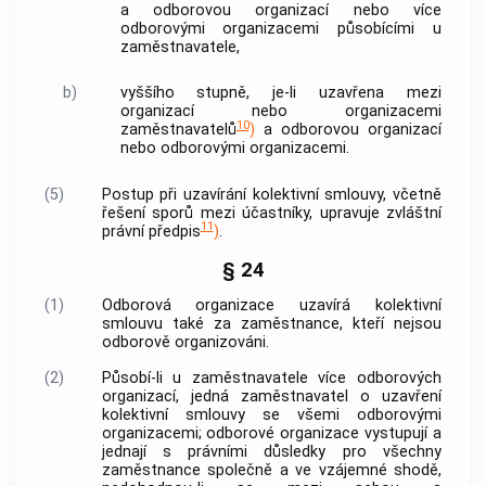
a odborovou organizací nebo více
odborovými organizacemi působícími u
zaměstnavatele
,
b)
vyššího stupně, je-li uzavřena mezi
organizací nebo organizacemi
10
zaměstnavatelů
)
a odborovou organizací
nebo odborovými organizacemi.
(5)
Postup při uzavírání kolektivní smlouvy, včetně
řešení sporů mezi účastníky, upravuje zvláštní
11
právní předpis
)
.
§ 24
(1)
Odborová organizace uzavírá kolektivní
smlouvu také za zaměstnance, kteří nejsou
odborově organizováni.
(2)
Působí-li u zaměstnavatele více odborových
organizací, jedná zaměstnavatel o uzavření
kolektivní smlouvy se všemi odborovými
organizacemi; odborové organizace vystupují a
jednají s právními důsledky pro všechny
zaměstnance společně a ve vzájemné shodě,