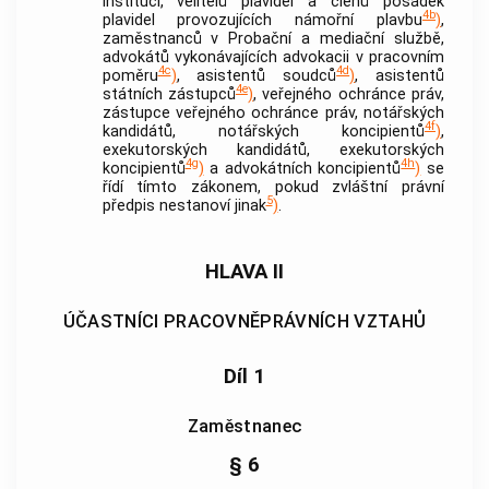
institucí, velitelů plavidel a členů posádek
4b
plavidel provozujících námořní plavbu
)
,
zaměstnanců v Probační a mediační službě,
advokátů
vykonávajících advokacii v pracovním
4c
4d
poměru
)
, asistentů soudců
)
, asistentů
4e
státních zástupců
)
, veřejného ochránce práv,
zástupce veřejného ochránce práv, notářských
4f
kandidátů, notářských koncipientů
)
,
exekutorských kandidátů, exekutorských
4g
4h
koncipientů
)
a
advokátních koncipientů
)
se
řídí tímto zákonem, pokud zvláštní právní
5
předpis nestanoví jinak
)
.
HLAVA II
ÚČASTNÍCI PRACOVNĚPRÁVNÍCH VZTAHŮ
Díl 1
Zaměstnanec
§ 6