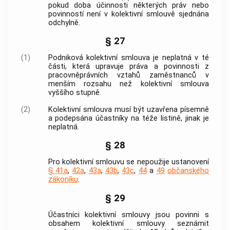
pokud doba účinnosti některých práv nebo
povinností není v kolektivní smlouvě sjednána
odchylně.
§ 27
(1)
Podniková kolektivní smlouva je neplatná v té
části, která upravuje práva a povinnosti z
pracovněprávních vztahů zaměstnanců v
menším rozsahu než kolektivní smlouva
vyššího stupně.
(2)
Kolektivní smlouva musí být uzavřena písemně
a podepsána účastníky na téže listině, jinak je
neplatná.
§ 28
Pro kolektivní smlouvu se nepoužije ustanovení
§ 41a
,
42a
,
43a
,
43b
,
43c
,
44
a
49
občanského
zákoníku
.
§ 29
Účastníci kolektivní smlouvy jsou povinni s
obsahem kolektivní smlouvy seznámit