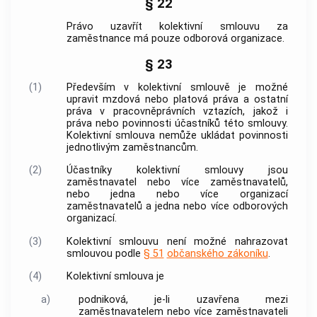
§ 22
Právo uzavřít kolektivní smlouvu za
zaměstnance má pouze odborová organizace.
§ 23
(1)
Především v kolektivní smlouvě je možné
upravit mzdová nebo platová práva a ostatní
práva v pracovněprávních vztazích, jakož i
práva nebo povinnosti účastníků této smlouvy.
Kolektivní smlouva nemůže ukládat povinnosti
jednotlivým zaměstnancům.
(2)
Účastníky kolektivní smlouvy jsou
zaměstnavatel nebo více zaměstnavatelů,
nebo jedna nebo více organizací
zaměstnavatelů a jedna nebo více odborových
organizací.
(3)
Kolektivní smlouvu není možné nahrazovat
smlouvou podle
§ 51
občanského zákoníku
.
(4)
Kolektivní smlouva je
a)
podniková, je-li uzavřena mezi
zaměstnavatelem
nebo více
zaměstnavateli