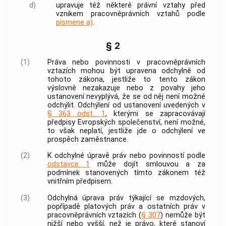
d)
upravuje též některé právní vztahy před
vznikem pracovněprávních vztahů podle
písmene a)
.
§ 2
(1)
Práva nebo povinnosti v pracovněprávních
vztazích mohou být upravena odchylně od
tohoto zákona, jestliže to tento zákon
výslovně nezakazuje nebo z povahy jeho
ustanovení nevyplývá, že se od něj není možné
odchýlit. Odchýlení od ustanovení uvedených v
§ 363 odst. 1
, kterými se zapracovávají
předpisy Evropských společenství, není možné,
to však neplatí, jestliže jde o odchýlení ve
prospěch zaměstnance.
(2)
K odchylné úpravě práv nebo povinností podle
odstavce 1
může dojít smlouvou a za
podmínek stanovených tímto zákonem též
vnitřním předpisem.
(3)
Odchylná úprava práv týkající se mzdových,
popřípadě platových práv a ostatních práv v
pracovněprávních vztazích (
§ 307
) nemůže být
nižší nebo vyšší, než je právo, které stanoví