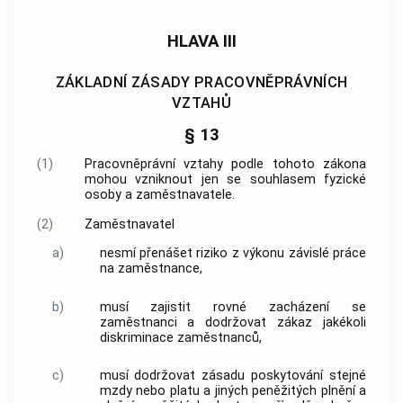
HLAVA III
ZÁKLADNÍ ZÁSADY PRACOVNĚPRÁVNÍCH
VZTAHŮ
§ 13
(1)
Pracovněprávní vztahy podle tohoto zákona
mohou vzniknout jen se souhlasem fyzické
osoby a zaměstnavatele.
(2)
Zaměstnavatel
a)
nesmí přenášet riziko z výkonu závislé práce
na zaměstnance,
b)
musí zajistit rovné zacházení se
zaměstnanci a dodržovat zákaz jakékoli
diskriminace zaměstnanců,
c)
musí dodržovat zásadu poskytování stejné
mzdy nebo platu a jiných peněžitých plnění a