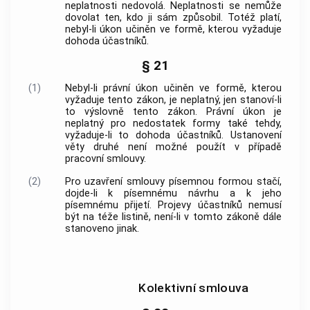
neplatnosti nedovolá. Neplatnosti se nemůže
dovolat ten, kdo ji sám způsobil. Totéž platí,
nebyl-li úkon učiněn ve formě, kterou vyžaduje
dohoda účastníků.
§ 21
(1)
Nebyl-li právní úkon učiněn ve formě, kterou
vyžaduje tento zákon, je neplatný, jen stanoví-li
to výslovně tento zákon. Právní úkon je
neplatný pro nedostatek formy také tehdy,
vyžaduje-li to dohoda účastníků. Ustanovení
věty druhé není možné použít v případě
pracovní smlouvy.
(2)
Pro uzavření smlouvy písemnou formou stačí,
dojde-li k písemnému návrhu a k jeho
písemnému přijetí. Projevy účastníků nemusí
být na téže listině, není-li v tomto zákoně dále
stanoveno jinak.
Kolektivní smlouva