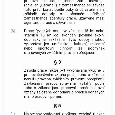
pracovní činnosti u jiného
zaměstnavatele
(dále jen „uživatel“) a zaměstnanec se zaváže
tuto práci konat podle pokynů uživatele a na
základě dohody o dočasném přidělení
zaměstnance agentury práce, uzavřené mezi
agenturou práce a uživatelem.
(6)
Práce fyzických osob ve věku do 15 let nebo
starších 15 let do skončení povinné školní
docházky je zakázána. Tyto osoby mohou
vykonávat jen uměleckou, kulturní, reklamní
nebo sportovní činnost za podmínek
stanovených zvláštním právním předpisem.
§ 3
Závislá práce může být vykonávána výlučně v
pracovněprávním vztahu podle tohoto zákona,
2
není-li upravena zvláštními právními předpisy
)
.
Základními pracovněprávními vztahy podle
tohoto zákona jsou pracovní poměr a právní
vztahy založené dohodami o pracích konaných
mimo pracovní poměr.
§ 5
(1)
Na vztahy vyplývající z
výkonu veřejné funkce