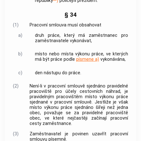
republiky
)
policejní prezident.
§ 34
(1)
Pracovní smlouva musí obsahovat
a)
druh práce, který má zaměstnanec pro
zaměstnavatele vykonávat,
b)
místo nebo místa výkonu práce, ve kterých
má být práce podle
písmene a)
vykonávána,
c)
den nástupu do práce.
(2)
Není-li v pracovní smlouvě sjednáno pravidelné
pracoviště pro účely cestovních náhrad, je
pravidelným pracovištěm místo výkonu práce
sjednané v pracovní smlouvě. Jestliže je však
místo výkonu práce sjednáno šířeji než jedna
obec
, považuje se za pravidelné pracoviště
obec
, ve které nejčastěji začínají
pracovní
cesty
zaměstnance.
(3)
Zaměstnavatel je povinen uzavřít pracovní
smlouvu písemně.