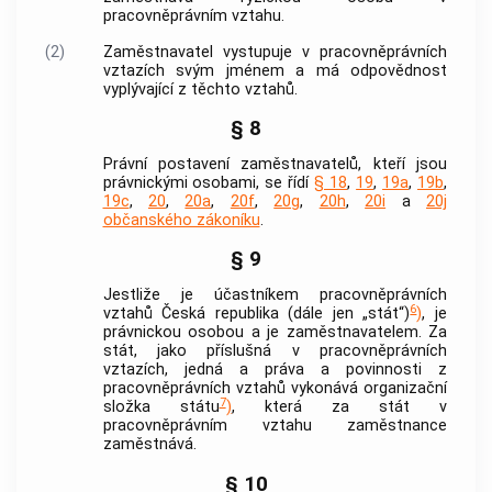
pracovněprávním vztahu.
(2)
Zaměstnavatel
vystupuje v pracovněprávních
vztazích svým jménem a má odpovědnost
vyplývající z těchto vztahů.
§ 8
Právní postavení zaměstnavatelů, kteří jsou
právnickými osobami, se řídí
§ 18
,
19
,
19a
,
19b
,
19c
,
20
,
20a
,
20f
,
20g
,
20h
,
20i
a
20j
občanského zákoníku
.
§ 9
Jestliže je účastníkem pracovněprávních
6
vztahů Česká republika (dále jen „stát“)
)
, je
právnickou osobou a je
zaměstnavatelem
. Za
stát, jako příslušná v pracovněprávních
vztazích, jedná a práva a povinnosti z
pracovněprávních vztahů vykonává organizační
7
složka státu
)
, která za stát v
pracovněprávním vztahu zaměstnance
zaměstnává.
§ 10