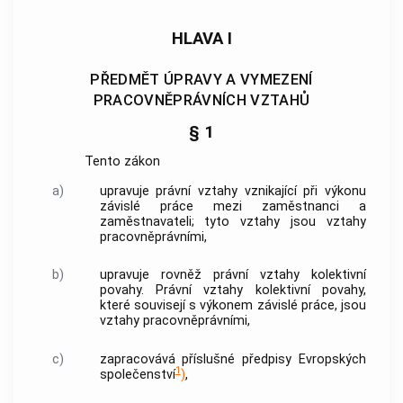
HLAVA I
PŘEDMĚT ÚPRAVY A VYMEZENÍ
PRACOVNĚPRÁVNÍCH VZTAHŮ
§ 1
Tento zákon
a)
upravuje právní vztahy vznikající při výkonu
závislé práce mezi zaměstnanci a
zaměstnavateli; tyto vztahy jsou vztahy
pracovněprávními,
b)
upravuje rovněž právní vztahy kolektivní
povahy. Právní vztahy kolektivní povahy,
které souvisejí s výkonem závislé práce, jsou
vztahy pracovněprávními,
c)
zapracovává příslušné předpisy Evropských
1
společenství
)
,