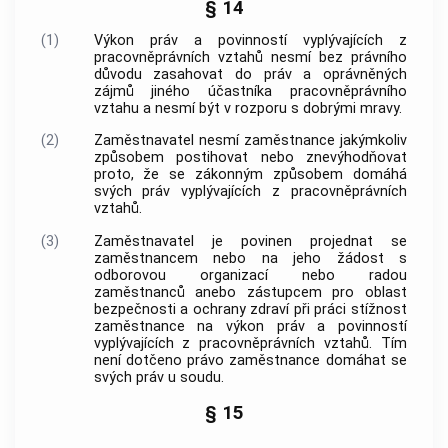
§ 14
(1)
Výkon práv a povinností vyplývajících z
pracovněprávních vztahů nesmí bez právního
důvodu zasahovat do práv a oprávněných
zájmů jiného účastníka pracovněprávního
vztahu a nesmí být v rozporu s dobrými mravy.
(2)
Zaměstnavatel nesmí zaměstnance jakýmkoliv
způsobem postihovat nebo znevýhodňovat
proto, že se zákonným způsobem domáhá
svých práv vyplývajících z pracovněprávních
vztahů.
(3)
Zaměstnavatel je povinen projednat se
zaměstnancem nebo na jeho žádost s
odborovou organizací nebo radou
zaměstnanců anebo zástupcem pro oblast
bezpečnosti a ochrany zdraví při práci stížnost
zaměstnance na výkon práv a povinností
vyplývajících z pracovněprávních vztahů. Tím
není dotčeno právo zaměstnance domáhat se
svých práv u soudu.
§ 15