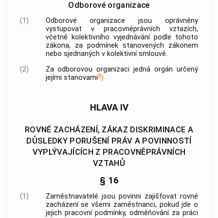
Odborové organizace
(1)
Odborové organizace jsou oprávněny
vystupovat v pracovněprávních vztazích,
včetně kolektivního vyjednávání podle tohoto
zákona, za podmínek stanovených zákonem
nebo sjednaných v kolektivní smlouvě.
(2)
Za odborovou organizaci jedná orgán určený
8
jejími stanovami
)
.
HLAVA IV
ROVNÉ ZACHÁZENÍ, ZÁKAZ DISKRIMINACE A
DŮSLEDKY PORUŠENÍ PRÁV A POVINNOSTÍ
VYPLÝVAJÍCÍCH Z PRACOVNĚPRÁVNÍCH
VZTAHŮ
§ 16
(1)
Zaměstnavatelé jsou povinni zajišťovat rovné
zacházení se všemi zaměstnanci, pokud jde o
jejich pracovní podmínky, odměňování za práci