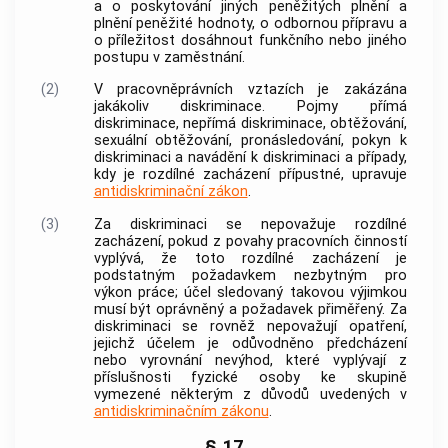
a o poskytování jiných peněžitých plnění a
plnění peněžité hodnoty, o odbornou přípravu a
o příležitost dosáhnout funkčního nebo jiného
postupu v zaměstnání.
(2)
V pracovněprávních vztazích je zakázána
jakákoliv diskriminace. Pojmy přímá
diskriminace, nepřímá diskriminace, obtěžování,
sexuální obtěžování, pronásledování, pokyn k
diskriminaci a navádění k diskriminaci a případy,
kdy je rozdílné zacházení přípustné, upravuje
antidiskriminační zákon
.
(3)
Za diskriminaci se nepovažuje rozdílné
zacházení, pokud z povahy pracovních činností
vyplývá, že toto rozdílné zacházení je
podstatným požadavkem nezbytným pro
výkon práce; účel sledovaný takovou výjimkou
musí být oprávněný a požadavek přiměřený. Za
diskriminaci se rovněž nepovažují opatření,
jejichž účelem je odůvodněno předcházení
nebo vyrovnání nevýhod, které vyplývají z
příslušnosti fyzické osoby ke skupině
vymezené některým z důvodů uvedených v
antidiskriminačním zákonu
.
§ 17