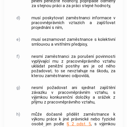
plnění peněžité hodnoty, popřípadě odměny
za stejnou práci a za práci stejné hodnoty,
d)
musí poskytovat zaměstnanci informace v
pracovněprávních vztazích a zajišťovat
projednání
s ním,
e)
musí seznamovat zaměstnance s kolektivní
smlouvou a vnitřními předpisy,
f)
nesmí zaměstnanci za porušení povinnosti
vyplývající mu z pracovněprávního vztahu
ukládat peněžní postihy ani je od něho
požadovat; to se nevztahuje na škodu, za
kterou zaměstnanec odpovídá,
g)
nesmí požadovat ani sjednat zajištění
závazku v pracovněprávním vztahu, s
výjimkou konkurenční doložky a srážek z
příjmu z pracovněprávního vztahu,
h)
může dočasně přidělit zaměstnance k
výkonu práce k jiné právnické nebo fyzické
osobě jen podle
§ 2 odst. 5
, s výjimkou