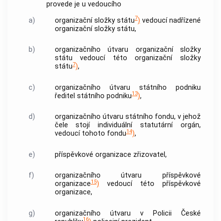
provede je u vedoucího
7
a)
organizační složky státu
)
vedoucí nadřízené
organizační složky státu,
b)
organizačního útvaru organizační složky
státu vedoucí této organizační složky
7
státu
)
,
c)
organizačního útvaru státního podniku
13
ředitel státního podniku
)
,
d)
organizačního útvaru státního fondu, v jehož
čele stojí individuální statutární orgán,
14
vedoucí tohoto fondu
)
,
e)
příspěvkové organizace zřizovatel,
f)
organizačního útvaru příspěvkové
15
organizace
)
vedoucí této příspěvkové
organizace,
g)
organizačního útvaru v
Policii
České
16