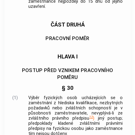
zaměstnance nejpozději do 15 dnů od jejího
uzavření.
ČÁST DRUHÁ
PRACOVNÍ POMĚR
HLAVA I
POSTUP PŘED VZNIKEM PRACOVNÍHO
POMĚRU
§ 30
(1)
Výběr fyzických osob ucházejících se o
zaměstnání z hlediska kvalifikace, nezbytných
požadavků nebo zvláštních schopností je v
působnosti zaměstnavatele, nevyplývá-li ze
12
zvláštního právního předpisu
)
jiný postup;
předpoklady kladené zvláštními právními
předpisy na fyzickou osobu jako zaměstnance
tím nejsou dotčeny.