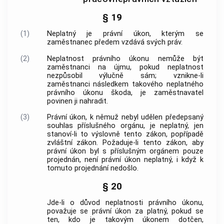
§ 19
(1)
Neplatný je právní úkon, kterým se
zaměstnanec předem vzdává svých práv.
(2)
Neplatnost právního úkonu nemůže být
zaměstnanci na újmu, pokud neplatnost
nezpůsobil výlučně sám; vznikne-li
zaměstnanci následkem takového neplatného
právního úkonu škoda, je
zaměstnavatel
povinen ji nahradit.
(3)
Právní úkon, k němuž nebyl udělen předepsaný
souhlas příslušného orgánu, je neplatný, jen
stanoví-li to výslovně tento zákon, popřípadě
zvláštní zákon. Požaduje-li tento zákon, aby
právní úkon byl s příslušným orgánem pouze
projednán, není právní úkon neplatný, i když k
tomuto
projednání
nedošlo.
§ 20
Jde-li o důvod neplatnosti právního úkonu,
považuje se právní úkon za platný, pokud se
ten, kdo je takovým úkonem dotčen,