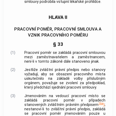
smlouvy podrobila vstupní lékařské prohlídce.
HLAVA II
PRACOVNÍ POMĚR, PRACOVNÍ SMLOUVA A
VZNIK PRACOVNÍHO POMĚRU
§ 33
(1)
Pracovní poměr se zakládá pracovní smlouvou
mezi zaměstnavatelem a zaměstnancem,
není-li v tomto zákoně dále stanoveno jinak.
(2)
Jestliže zvláštní právní předpis nebo stanovy
vyžadují, aby se obsazení pracovního místa
uskutečnilo na základě volby příslušným
orgánem, považuje se zvolení za předpoklad,
který předchází sjednání pracovní smlouvy.
(3)
Jmenováním na vedoucí pracovní místo se
zakládá pracovní poměr v případech
16a
stanovených zvláštním právním předpisem
)
;
nestanoví-li to zvláštní právní předpis, zakládá
se pracovní poměr jmenováním pouze u