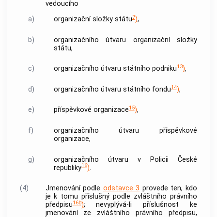
vedoucího
7
a)
organizační složky státu
)
,
b)
organizačního útvaru organizační složky
státu,
13
c)
organizačního útvaru státního podniku
)
,
14
d)
organizačního útvaru státního fondu
)
,
15
e)
příspěvkové organizace
)
,
f)
organizačního útvaru příspěvkové
organizace,
g)
organizačního útvaru v
Policii
České
16
republiky
)
.
(4)
Jmenování podle
odstavce 3
provede ten, kdo
je k tomu příslušný podle zvláštního právního
16b
předpisu
)
; nevyplývá-li příslušnost ke
jmenování ze zvláštního právního předpisu,