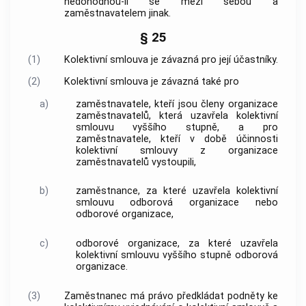
nedohodnou-li se mezi sebou a
zaměstnavatelem jinak.
§ 25
(1)
Kolektivní smlouva je závazná pro její účastníky.
(2)
Kolektivní smlouva je závazná také pro
a)
zaměstnavatele, kteří jsou členy organizace
zaměstnavatelů, která uzavřela kolektivní
smlouvu vyššího stupně, a pro
zaměstnavatele, kteří v době účinnosti
kolektivní smlouvy z organizace
zaměstnavatelů vystoupili,
b)
zaměstnance, za které uzavřela kolektivní
smlouvu odborová organizace nebo
odborové organizace,
c)
odborové organizace, za které uzavřela
kolektivní smlouvu vyššího stupně odborová
organizace.
(3)
Zaměstnanec má právo předkládat podněty ke