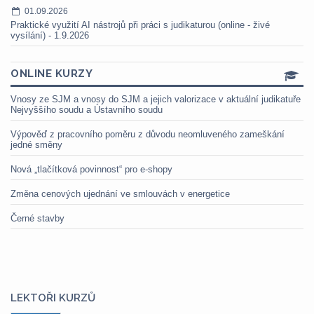
01.09.2026
Praktické využití AI nástrojů při práci s judikaturou (online - živé
vysílání) - 1.9.2026
ONLINE KURZY
Vnosy ze SJM a vnosy do SJM a jejich valorizace v aktuální judikatuře
Nejvyššího soudu a Ústavního soudu
Výpověď z pracovního poměru z důvodu neomluveného zameškání
jedné směny
Nová „tlačítková povinnost“ pro e-shopy
Změna cenových ujednání ve smlouvách v energetice
Černé stavby
LEKTOŘI KURZŮ