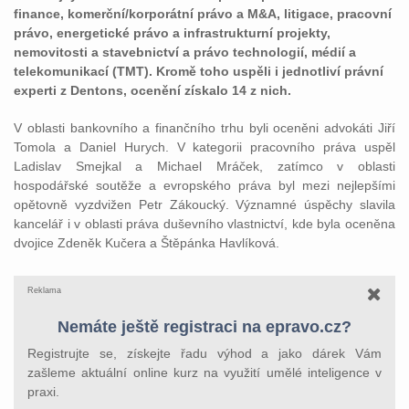
finance, komerční/korporátní právo a M&A, litigace, pracovní
právo, energetické právo a infrastrukturní projekty,
nemovitosti a stavebnictví a právo technologií, médií a
telekomunikací (TMT). Kromě toho uspěli i jednotliví právní
experti z Dentons, ocenění získalo 14 z nich.
V oblasti bankovního a finančního trhu byli oceněni advokáti Jiří
Tomola a Daniel Hurych. V kategorii pracovního práva uspěl
Ladislav Smejkal a Michael Mráček, zatímco v oblasti
hospodářské soutěže a evropského práva byl mezi nejlepšími
opětovně vyzdvižen Petr Zákoucký. Významné úspěchy slavila
kancelář i v oblasti práva duševního vlastnictví, kde byla oceněna
dvojice Zdeněk Kučera a Štěpánka Havlíková.
Reklama
Nemáte ještě registraci na epravo.cz?
Registrujte se, získejte řadu výhod a jako dárek Vám
zašleme aktuální online kurz na využití umělé inteligence v
praxi.