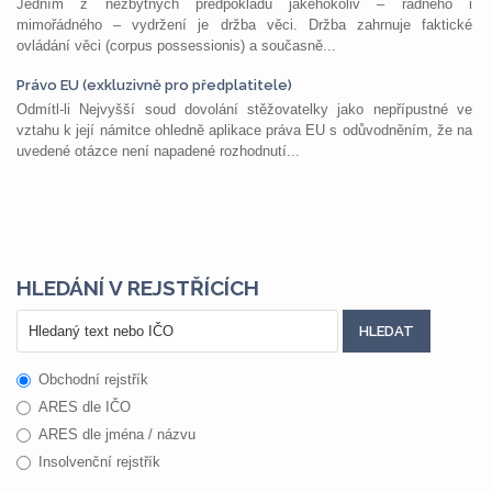
Jedním z nezbytných předpokladů jakéhokoliv – řádného i
mimořádného – vydržení je držba věci. Držba zahrnuje faktické
ovládání věci (corpus possessionis) a současně...
Právo EU (exkluzivně pro předplatitele)
Odmítl-li Nejvyšší soud dovolání stěžovatelky jako nepřípustné ve
vztahu k její námitce ohledně aplikace práva EU s odůvodněním, že na
uvedené otázce není napadené rozhodnutí...
HLEDÁNÍ V REJSTŘÍCÍCH
Obchodní rejstřík
ARES dle IČO
ARES dle jména / názvu
Insolvenční rejstřík