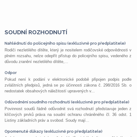
SOUDNÍ ROZHODNUTÍ
Nahlédnutí do policejního spisu (exkluzivně pro předplatitele)
Rodiči nezletilého dítěte, který je nositelem rodičovské odpovědnosti v
plném rozsahu, nelze odepřít přístup do policejního spisu, vedeného z
důvodu zranění nezletilého dítěte,...
Odpor
Pokud není k podání v elektronické podobě připojen podpis podle
zvláštních předpisů, jedná se po účinnosti zákona č. 298/2016 Sb. o
nedostatek obsahových náležitostí upravených v...
Odůvodnění soudního rozhodnutí (exkluzivně pro předplatitele)
Povinnost soudů řádně odůvodnit svá rozhodnutí představuje jeden z
klíčových prvků práva na soudní ochranu chráněného čl. 36 odst. 1
Listiny základních práv a svobod. Soudy mají...
Opomenuté důkazy (exkluzivně pro předplatitele)