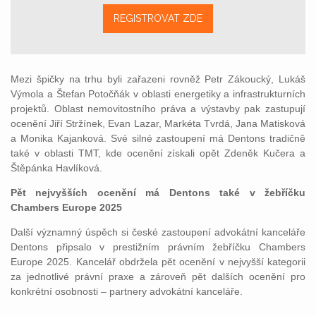
REGISTROVAT ZDE
Mezi špičky na trhu byli zařazeni rovněž Petr Zákoucký, Lukáš
Výmola a Štefan Potočňák v oblasti energetiky a infrastrukturních
projektů. Oblast nemovitostního práva a výstavby pak zastupují
ocenění Jiří Stržínek, Evan Lazar, Markéta Tvrdá, Jana Matisková
a Monika Kajanková. Své silné zastoupení má Dentons tradičně
také v oblasti TMT, kde ocenění získali opět Zdeněk Kučera a
Štěpánka Havlíková.
Pět nejvyšších ocenění má Dentons také v žebříčku
Chambers Europe 2025
Další významný úspěch si české zastoupení advokátní kanceláře
Dentons připsalo v prestižním právním žebříčku Chambers
Europe 2025. Kancelář obdržela pět ocenění v nejvyšší kategorii
za jednotlivé právní praxe a zároveň pět dalších ocenění pro
konkrétní osobnosti – partnery advokátní kanceláře.