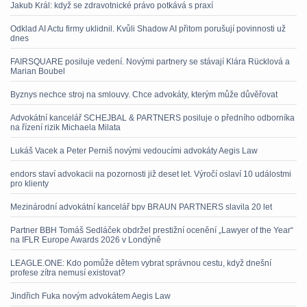
Jakub Král: když se zdravotnické právo potkává s praxí
Odklad AI Actu firmy uklidnil. Kvůli Shadow AI přitom porušují povinnosti už
dnes
FAIRSQUARE posiluje vedení. Novými partnery se stávají Klára Rücklová a
Marian Boubel
Byznys nechce stroj na smlouvy. Chce advokáty, kterým může důvěřovat
Advokátní kancelář SCHEJBAL & PARTNERS posiluje o předního odborníka
na řízení rizik Michaela Milata
Lukáš Vacek a Peter Perniš novými vedoucími advokáty Aegis Law
endors staví advokacii na pozornosti již deset let. Výročí oslaví 10 událostmi
pro klienty
Mezinárodní advokátní kancelář bpv BRAUN PARTNERS slavila 20 let
Partner BBH Tomáš Sedláček obdržel prestižní ocenění „Lawyer of the Year“
na IFLR Europe Awards 2026 v Londýně
LEAGLE.ONE: Kdo pomůže dětem vybrat správnou cestu, když dnešní
profese zítra nemusí existovat?
Jindřich Fuka novým advokátem Aegis Law