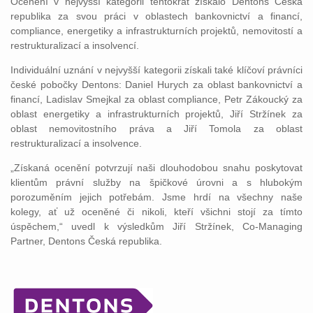
Ocenění v nejvyšší kategorii tentokrát získalo Dentons Česká
republika za svou práci v oblastech bankovnictví a financí,
compliance, energetiky a infrastrukturních projektů, nemovitostí a
restrukturalizací a insolvencí.
Individuální uznání v nejvyšší kategorii získali také klíčoví právníci
české pobočky Dentons: Daniel Hurych za oblast bankovnictví a
financí, Ladislav Smejkal za oblast compliance, Petr Zákoucký za
oblast energetiky a infrastrukturních projektů, Jiří Stržínek za
oblast nemovitostního práva a Jiří Tomola za oblast
restrukturalizací a insolvence.
„Získaná ocenění potvrzují naši dlouhodobou snahu poskytovat
klientům právní služby na špičkové úrovni a s hlubokým
porozuměním jejich potřebám. Jsme hrdí na všechny naše
kolegy, ať už oceněné či nikoli, kteří všichni stojí za tímto
úspěchem,“ uvedl k výsledkům Jiří Stržínek, Co-Managing
Partner, Dentons Česká republika.