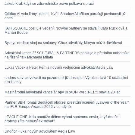
Jakub Král: když se zdravotnické právo potkává s praxí
Odklad AI Actu firmy uklidnil. Kvůli Shadow AI přitom porušují povinnosti už
dnes
FAIRSQUARE posiluje vedení. Novými partnery se stávají Klára Rücklová a
Marian Boubel
Byznys nechce stroj na smlouvy. Chce advokáty, kterým může důvěřovat
Advokátní kancelář SCHEJBAL & PARTNERS posiluje o předního odborníka
na řízení rizik Michaela Milata
Lukáš Vacek a Peter Perniš novými vedoucími advokáty Aegis Law
endors staví advokacii na pozornosti již deset let. Výročí oslaví 10 událostmi
pro klienty
Mezinárodní advokátní kancelář bpv BRAUN PARTNERS slavila 20 let
Partner BBH Tomáš Sedláček obdržel prestižní ocenění „Lawyer of the Year“
na IFLR Europe Awards 2026 v Londýně
LEAGLE.ONE: Kdo pomůže dětem vybrat správnou cestu, když dnešní
profese zítra nemusí existovat?
Jindřich Fuka novým advokátem Aegis Law