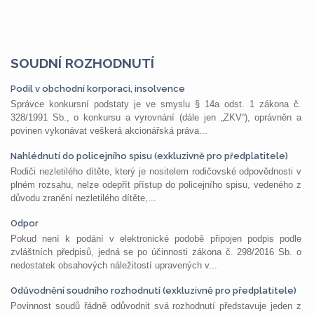
SOUDNÍ ROZHODNUTÍ
Podíl v obchodní korporaci, insolvence
Správce konkursní podstaty je ve smyslu § 14a odst. 1 zákona č.
328/1991 Sb., o konkursu a vyrovnání (dále jen „ZKV“), oprávněn a
povinen vykonávat veškerá akcionářská práva...
Nahlédnutí do policejního spisu (exkluzivně pro předplatitele)
Rodiči nezletilého dítěte, který je nositelem rodičovské odpovědnosti v
plném rozsahu, nelze odepřít přístup do policejního spisu, vedeného z
důvodu zranění nezletilého dítěte,...
Odpor
Pokud není k podání v elektronické podobě připojen podpis podle
zvláštních předpisů, jedná se po účinnosti zákona č. 298/2016 Sb. o
nedostatek obsahových náležitostí upravených v...
Odůvodnění soudního rozhodnutí (exkluzivně pro předplatitele)
Povinnost soudů řádně odůvodnit svá rozhodnutí představuje jeden z