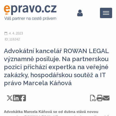
Menu
4. 4. 2023
ID: 116242
Advokátní kancelář ROWAN LEGAL
významně posiluje. Na partnerskou
pozici přichází expertka na veřejné
zakázky, hospodářskou soutěž a IT
právo Marcela Káňová
Advokátka Marcela Káňová se od dubna stává novou