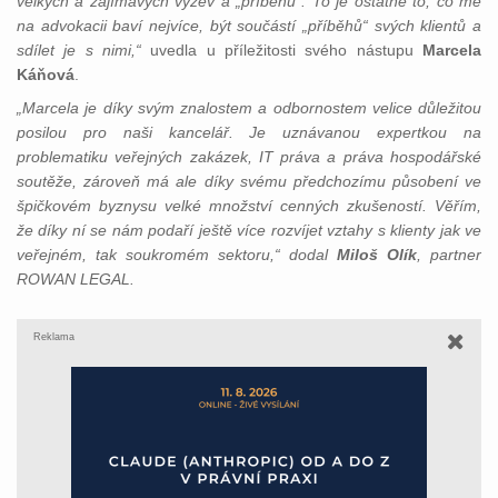
velkých a zajímavých výzev a „příběhů“. To je ostatně to, co mě
na advokacii baví nejvíce, být součástí „příběhů“ svých klientů a
sdílet je s nimi,“
uvedla u příležitosti svého nástupu
Marcela
Káňová
.
„Marcela je díky svým znalostem a odbornostem velice důležitou
posilou pro naši kancelář. Je uznávanou expertkou na
problematiku veřejných zakázek, IT práva a práva hospodářské
soutěže, zároveň má ale díky svému předchozímu působení ve
špičkovém byznysu velké množství cenných zkušeností. Věřím,
že díky ní se nám podaří ještě více rozvíjet vztahy s klienty jak ve
veřejném, tak soukromém sektoru,“ dodal
Miloš Olík
, partner
ROWAN LEGAL.
Reklama