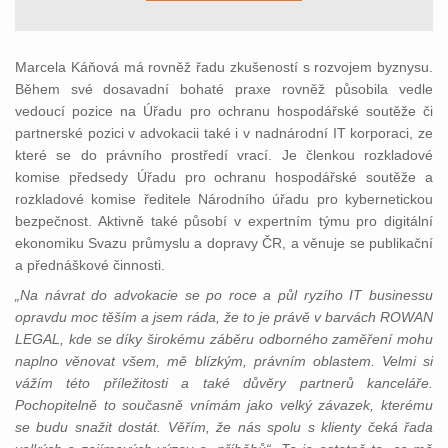
Marcela Káňová má rovněž řadu zkušeností s rozvojem byznysu.
Během své dosavadní bohaté praxe rovněž působila vedle
vedoucí pozice na Úřadu pro ochranu hospodářské soutěže či
partnerské pozici v advokacii také i v nadnárodní IT korporaci, ze
které se do právního prostředí vrací. Je členkou rozkladové
komise předsedy Úřadu pro ochranu hospodářské soutěže a
rozkladové komise ředitele Národního úřadu pro kybernetickou
bezpečnost. Aktivně také působí v expertním týmu pro digitální
ekonomiku Svazu průmyslu a dopravy ČR, a věnuje se publikační
a přednáškové činnosti.
„Na návrat do advokacie se po roce a půl ryzího IT businessu
opravdu moc těším a jsem ráda, že to je právě v barvách ROWAN
LEGAL, kde se díky širokému záběru odborného zaměření mohu
naplno věnovat všem, mě blízkým, právním oblastem. Velmi si
vážím této příležitosti a také důvěry partnerů kanceláře.
Pochopitelně to současně vnímám jako velký závazek, kterému
se budu snažit dostát. Věřím, že nás spolu s klienty čeká řada