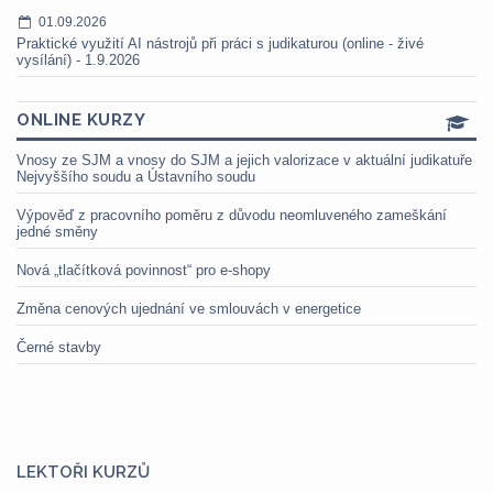
01.09.2026
Praktické využití AI nástrojů při práci s judikaturou (online - živé
vysílání) - 1.9.2026
ONLINE KURZY
Vnosy ze SJM a vnosy do SJM a jejich valorizace v aktuální judikatuře
Nejvyššího soudu a Ústavního soudu
Výpověď z pracovního poměru z důvodu neomluveného zameškání
jedné směny
Nová „tlačítková povinnost“ pro e-shopy
Změna cenových ujednání ve smlouvách v energetice
Černé stavby
LEKTOŘI KURZŮ