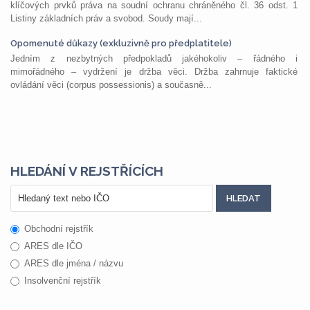
klíčových prvků práva na soudní ochranu chráněného čl. 36 odst. 1
Listiny základních práv a svobod. Soudy mají...
Opomenuté důkazy (exkluzivně pro předplatitele)
Jedním z nezbytných předpokladů jakéhokoliv – řádného i
mimořádného – vydržení je držba věci. Držba zahrnuje faktické
ovládání věci (corpus possessionis) a současně...
HLEDÁNÍ V REJSTŘÍCÍCH
Obchodní rejstřík
ARES dle IČO
ARES dle jména / názvu
Insolvenční rejstřík