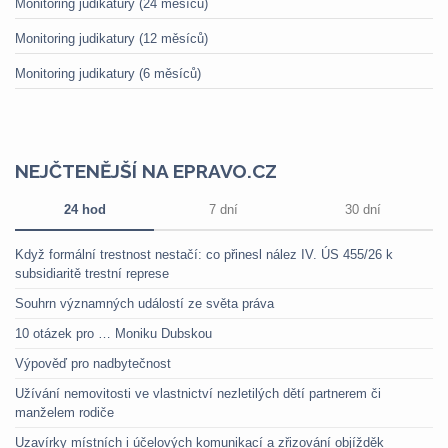
Monitoring judikatury (24 měsíců)
Monitoring judikatury (12 měsíců)
Monitoring judikatury (6 měsíců)
NEJČTENĚJŠÍ NA EPRAVO.CZ
24 hod
7 dní
30 dní
Když formální trestnost nestačí: co přinesl nález IV. ÚS 455/26 k
subsidiaritě trestní represe
Souhrn významných událostí ze světa práva
10 otázek pro … Moniku Dubskou
Výpověď pro nadbytečnost
Užívání nemovitosti ve vlastnictví nezletilých dětí partnerem či
manželem rodiče
Uzavírky místních i účelových komunikací a zřizování objížděk