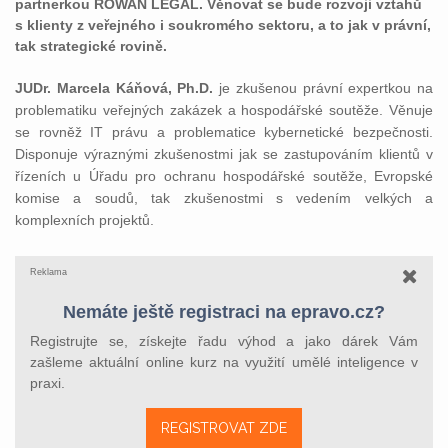
partnerkou ROWAN LEGAL. Věnovat se bude rozvoji vztahů
s klienty z veřejného i soukromého sektoru, a to jak v právní,
tak strategické rovině.
JUDr. Marcela Káňová, Ph.D.
je zkušenou právní expertkou na
problematiku veřejných zakázek a hospodářské soutěže. Věnuje
se rovněž IT právu a problematice kybernetické bezpečnosti.
Disponuje výraznými zkušenostmi jak se zastupováním klientů v
řízeních u Úřadu pro ochranu hospodářské soutěže, Evropské
komise a soudů, tak zkušenostmi s vedením velkých a
komplexních projektů.
Reklama
Nemáte ještě registraci na epravo.cz?
Registrujte se, získejte řadu výhod a jako dárek Vám
zašleme aktuální online kurz na využití umělé inteligence v
praxi.
REGISTROVAT ZDE