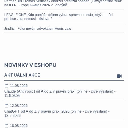
Partner BBH Tomáš Sedláček obdržel prestižní ocenění „Lawyer of the Year“
na IFLR Europe Awards 2026 v Londýně
LEAGLE.ONE: Kdo pomůže dětem vybrat správnou cestu, když dnešní
profese zítra nemusí existovat?
Jindřich Fuka novým advokátem Aegis Law
NOVINKY V ESHOPU
AKTUÁLNÍ AKCE
11.08.2026
Claude (Anthropic) od A do Z v právní praxi (online - živé vysílání) -
11.8.2026
12.08.2026
ChatGPT od A do Z v právní praxi 2026 (online - živé vysílání) -
12.8.2026
18.08.2026