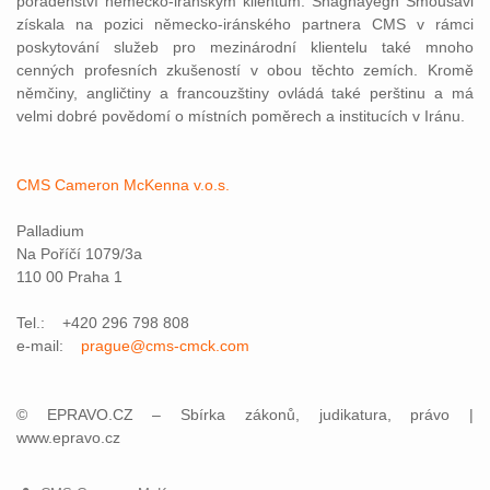
poradenství německo-iránským klientům. Shaghayegh Smousavi
získala na pozici německo-iránského partnera CMS v rámci
poskytování služeb pro mezinárodní klientelu také mnoho
cenných profesních zkušeností v obou těchto zemích. Kromě
němčiny, angličtiny a francouzštiny ovládá také perštinu a má
velmi dobré povědomí o místních poměrech a institucích v Iránu.
CMS Cameron McKenna v.o.s.
Palladium
Na Poříčí 1079/3a
110 00 Praha 1
Tel.: +420 296 798 808
e-mail:
prague@cms-cmck.com
© EPRAVO.CZ – Sbírka zákonů, judikatura, právo |
www.epravo.cz