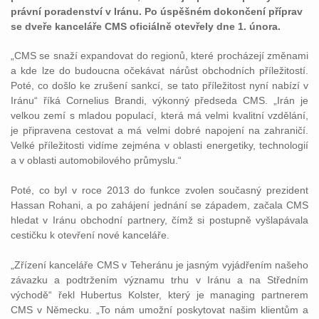
právní poradenství v Iránu. Po úspěšném dokončení příprav
se dveře kanceláře CMS oficiálně otevřely dne 1. února.
„CMS se snaží expandovat do regionů, které procházejí změnami
a kde lze do budoucna očekávat nárůst obchodních příležitostí.
Poté, co došlo ke zrušení sankcí, se tato příležitost nyní nabízí v
Iránu“ říká Cornelius Brandi, výkonný předseda CMS. „Irán je
velkou zemí s mladou populací, která má velmi kvalitní vzdělání,
je připravena cestovat a má velmi dobré napojení na zahraničí.
Velké příležitosti vidíme zejména v oblasti energetiky, technologií
a v oblasti automobilového průmyslu.“
Poté, co byl v roce 2013 do funkce zvolen současný prezident
Hassan Rohani, a po zahájení jednání se západem, začala CMS
hledat v Iránu obchodní partnery, čímž si postupně vyšlapávala
cestičku k otevření nové kanceláře.
„Zřízení kanceláře CMS v Teheránu je jasným vyjádřením našeho
závazku a podtržením významu trhu v Iránu a na Středním
východě“ řekl Hubertus Kolster, který je managing partnerem
CMS v Německu. „To nám umožní poskytovat našim klientům a