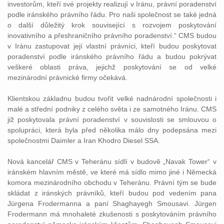
investorům, kteří své projekty realizují v Iránu, právní poradenství
podle iránského právního řádu. Pro naši společnost se také jedná
o další důležitý krok související s rozvojem poskytování
inovativního a přeshraničního právního poradenství.“ CMS budou
v Iránu zastupovat její vlastní právníci, kteří budou poskytovat
poradenství podle iránského právního řádu a budou pokrývat
veškeré oblasti práva, jejichž poskytování se od velké
mezinárodní právnické firmy očekává.
Klientskou základnu budou tvořit velké nadnárodní společnosti i
malé a střední podniky z celého světa i ze samotného Iránu. CMS
již poskytovala právní poradenství v souvislosti se smlouvou o
spolupráci, která byla před několika málo dny podepsána mezi
společnostmi Daimler a Iran Khodro Diesel SSA.
Nová kancelář CMS v Teheránu sídlí v budově „Navak Tower“ v
iránském hlavním městě, ve které má sídlo mimo jiné i Německá
komora mezinárodního obchodu v Teheránu. Právní tým se bude
skládat z iránských právníků, kteří budou pod vedením pana
Jürgena Frodermanna a paní Shaghayegh Smousavi. Jürgen
Frodermann má mnohaleté zkušenosti s poskytováním právního