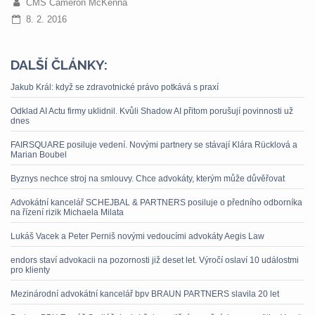
CMS Cameron McKenna
8. 2. 2016
DALŠÍ ČLÁNKY:
Jakub Král: když se zdravotnické právo potkává s praxí
Odklad AI Actu firmy uklidnil. Kvůli Shadow AI přitom porušují povinnosti už
dnes
FAIRSQUARE posiluje vedení. Novými partnery se stávají Klára Rücklová a
Marian Boubel
Byznys nechce stroj na smlouvy. Chce advokáty, kterým může důvěřovat
Advokátní kancelář SCHEJBAL & PARTNERS posiluje o předního odborníka
na řízení rizik Michaela Milata
Lukáš Vacek a Peter Perniš novými vedoucími advokáty Aegis Law
endors staví advokacii na pozornosti již deset let. Výročí oslaví 10 událostmi
pro klienty
Mezinárodní advokátní kancelář bpv BRAUN PARTNERS slavila 20 let