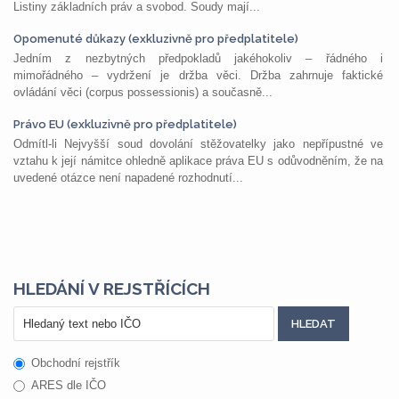
Listiny základních práv a svobod. Soudy mají...
Opomenuté důkazy (exkluzivně pro předplatitele)
Jedním z nezbytných předpokladů jakéhokoliv – řádného i
mimořádného – vydržení je držba věci. Držba zahrnuje faktické
ovládání věci (corpus possessionis) a současně...
Právo EU (exkluzivně pro předplatitele)
Odmítl-li Nejvyšší soud dovolání stěžovatelky jako nepřípustné ve
vztahu k její námitce ohledně aplikace práva EU s odůvodněním, že na
uvedené otázce není napadené rozhodnutí...
HLEDÁNÍ V REJSTŘÍCÍCH
Obchodní rejstřík
ARES dle IČO