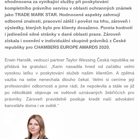
ohodnocena za vynikající služby při poskytování
kompletního právního servisu v oblasti ochranných známek
jako TRADE MARK STAR. Hodnocené aspekty zahrnují
odborné znalosti, pracovní zátěž i pověst na trhu, zároveň i
výsledky, kterých bylo pro klienty dosaženo. Porota hodnotí
i jedinečné silné stránky v dané oblasti praxe. Zároveň
získala i ocenění v individuální skupině právníků z České
republiky pro CHAMBERS EUROPE AWARDS 2020.
Erwin Hanslik, vedoucí partner Taylor Wessing Česká republika se
přidává ke gratulaci: „Karin nasadila hned od začátku velmi
vysokou laťku v poskytování služeb našim klientům. A zpětná
vazba na sebe nenechala dlouho čekat. Velmi si ceníme její
profesionální odbornosti a jsme rádi, že nepolevila a stále se již
po několikáté objevuje ve světově uznávaných žebříčcích pro
právníky. Zároveň pravidelně posiluje kredit naší advokátní
kanceláře doma i ve světě.“