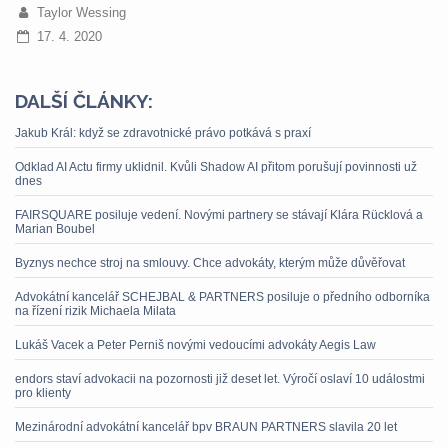
Taylor Wessing
17. 4. 2020
DALŠÍ ČLÁNKY:
Jakub Král: když se zdravotnické právo potkává s praxí
Odklad AI Actu firmy uklidnil. Kvůli Shadow AI přitom porušují povinnosti už
dnes
FAIRSQUARE posiluje vedení. Novými partnery se stávají Klára Rücklová a
Marian Boubel
Byznys nechce stroj na smlouvy. Chce advokáty, kterým může důvěřovat
Advokátní kancelář SCHEJBAL & PARTNERS posiluje o předního odborníka
na řízení rizik Michaela Milata
Lukáš Vacek a Peter Perniš novými vedoucími advokáty Aegis Law
endors staví advokacii na pozornosti již deset let. Výročí oslaví 10 událostmi
pro klienty
Mezinárodní advokátní kancelář bpv BRAUN PARTNERS slavila 20 let