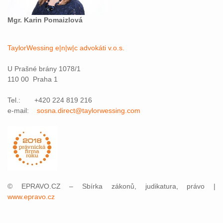
Mgr. Karin Pomaizlová
TaylorWessing e|n|w|c advokáti v.o.s.
U Prašné brány 1078/1
110 00 Praha 1
Tel.: +420 224 819 216
e-mail:
sosna.direct@taylorwessing.com
© EPRAVO.CZ – Sbírka zákonů, judikatura, právo |
www.epravo.cz