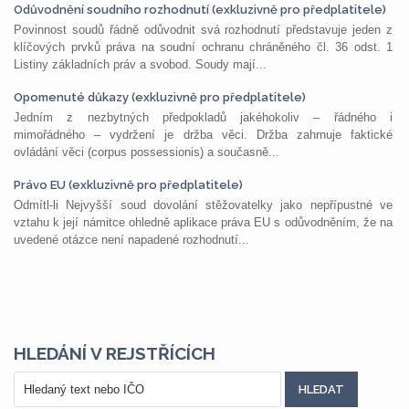
Odůvodnění soudního rozhodnutí (exkluzivně pro předplatitele)
Povinnost soudů řádně odůvodnit svá rozhodnutí představuje jeden z
klíčových prvků práva na soudní ochranu chráněného čl. 36 odst. 1
Listiny základních práv a svobod. Soudy mají...
Opomenuté důkazy (exkluzivně pro předplatitele)
Jedním z nezbytných předpokladů jakéhokoliv – řádného i
mimořádného – vydržení je držba věci. Držba zahrnuje faktické
ovládání věci (corpus possessionis) a současně...
Právo EU (exkluzivně pro předplatitele)
Odmítl-li Nejvyšší soud dovolání stěžovatelky jako nepřípustné ve
vztahu k její námitce ohledně aplikace práva EU s odůvodněním, že na
uvedené otázce není napadené rozhodnutí...
HLEDÁNÍ V REJSTŘÍCÍCH