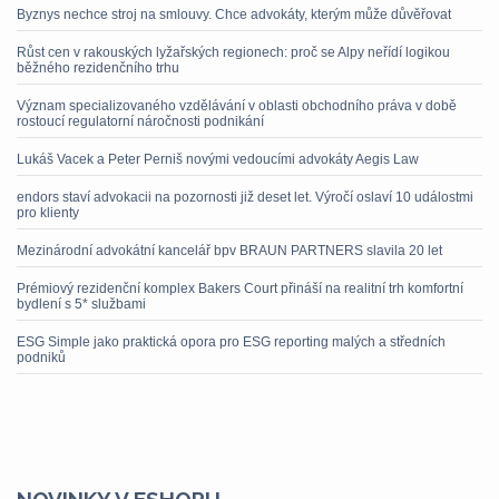
Byznys nechce stroj na smlouvy. Chce advokáty, kterým může důvěřovat
Růst cen v rakouských lyžařských regionech: proč se Alpy neřídí logikou
běžného rezidenčního trhu
Význam specializovaného vzdělávání v oblasti obchodního práva v době
rostoucí regulatorní náročnosti podnikání
Lukáš Vacek a Peter Perniš novými vedoucími advokáty Aegis Law
endors staví advokacii na pozornosti již deset let. Výročí oslaví 10 událostmi
pro klienty
Mezinárodní advokátní kancelář bpv BRAUN PARTNERS slavila 20 let
Prémiový rezidenční komplex Bakers Court přináší na realitní trh komfortní
bydlení s 5* službami
ESG Simple jako praktická opora pro ESG reporting malých a středních
podniků