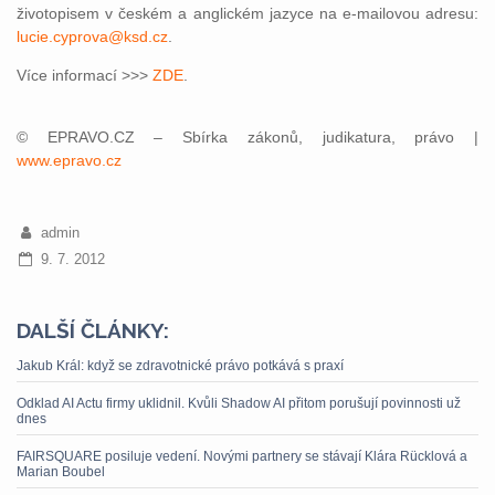
životopisem v českém a anglickém jazyce na e-mailovou adresu:
lucie.cyprova@ksd.cz
.
Více informací >>>
ZDE
.
© EPRAVO.CZ – Sbírka zákonů, judikatura, právo |
www.epravo.cz
admin
9. 7. 2012
DALŠÍ ČLÁNKY:
Jakub Král: když se zdravotnické právo potkává s praxí
Odklad AI Actu firmy uklidnil. Kvůli Shadow AI přitom porušují povinnosti už
dnes
FAIRSQUARE posiluje vedení. Novými partnery se stávají Klára Rücklová a
Marian Boubel