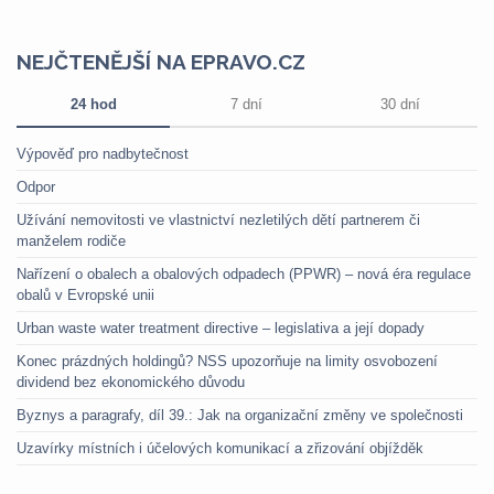
NEJČTENĚJŠÍ NA EPRAVO.CZ
24 hod
7 dní
30 dní
Výpověď pro nadbytečnost
Odpor
Užívání nemovitosti ve vlastnictví nezletilých dětí partnerem či
manželem rodiče
Nařízení o obalech a obalových odpadech (PPWR) – nová éra regulace
obalů v Evropské unii
Urban waste water treatment directive – legislativa a její dopady
Konec prázdných holdingů? NSS upozorňuje na limity osvobození
dividend bez ekonomického důvodu
Byznys a paragrafy, díl 39.: Jak na organizační změny ve společnosti
Uzavírky místních i účelových komunikací a zřizování objížděk