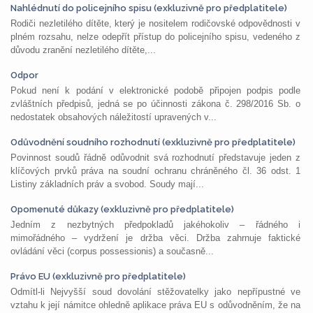
Nahlédnutí do policejního spisu (exkluzivně pro předplatitele)
Rodiči nezletilého dítěte, který je nositelem rodičovské odpovědnosti v
plném rozsahu, nelze odepřít přístup do policejního spisu, vedeného z
důvodu zranění nezletilého dítěte,...
Odpor
Pokud není k podání v elektronické podobě připojen podpis podle
zvláštních předpisů, jedná se po účinnosti zákona č. 298/2016 Sb. o
nedostatek obsahových náležitostí upravených v...
Odůvodnění soudního rozhodnutí (exkluzivně pro předplatitele)
Povinnost soudů řádně odůvodnit svá rozhodnutí představuje jeden z
klíčových prvků práva na soudní ochranu chráněného čl. 36 odst. 1
Listiny základních práv a svobod. Soudy mají...
Opomenuté důkazy (exkluzivně pro předplatitele)
Jedním z nezbytných předpokladů jakéhokoliv – řádného i
mimořádného – vydržení je držba věci. Držba zahrnuje faktické
ovládání věci (corpus possessionis) a současně...
Právo EU (exkluzivně pro předplatitele)
Odmítl-li Nejvyšší soud dovolání stěžovatelky jako nepřípustné ve
vztahu k její námitce ohledně aplikace práva EU s odůvodněním, že na