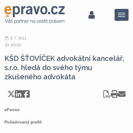
Menu
9. 7. 2012
ID: 84193
KŠD ŠŤOVÍČEK advokátní kancelář,
s.r.o. hledá do svého týmu
zkušeného advokáta
eFocus
Požadovaný proﬁl: