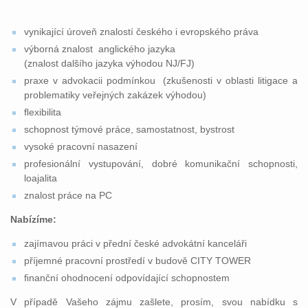
vynikající úroveň znalostí českého i evropského práva
výborná znalost anglického jazyka
(znalost dalšího jazyka výhodou NJ/FJ)
praxe v advokacii podmínkou (zkušenosti v oblasti litigace a
problematiky veřejných zakázek výhodou)
ﬂexibilita
schopnost týmové práce, samostatnost, bystrost
vysoké pracovní nasazení
profesionální vystupování, dobré komunikační schopnosti,
loajalita
znalost práce na PC
Nabízíme:
zajímavou práci v přední české advokátní kanceláři
příjemné pracovní prostředí v budově CITY TOWER
ﬁnanční ohodnocení odpovídající schopnostem
V případě Vašeho zájmu zašlete, prosím, svou nabídku s