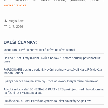
© EPRAVO.CZ – Sbírka zákonů, judikatura, právo |
www.epravo.cz
Aegis Law
1. 7. 2026
DALŠÍ ČLÁNKY:
Jakub Král: když se zdravotnické právo potkává s praxí
Odklad AI Actu firmy uklidnil. Kvůli Shadow AI přitom porušují povinnosti už
dnes
FAIRSQUARE posiluje vedení. Novými partnery se stávají Klára Rücklová a
Marian Boubel
Byznys nechce stroj na smlouvy. Chce advokáty, kterým může důvěřovat
Advokátní kancelář SCHEJBAL & PARTNERS posiluje o předního odborníka
na řízení rizik Michaela Milata
Lukáš Vacek a Peter Perniš novými vedoucími advokáty Aegis Law