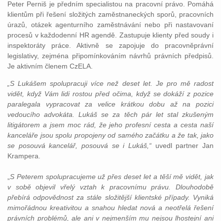
Peter Perniš je předním specialistou na pracovní právo. Pomáhá
klientům při řešení složitých zaměstnaneckých sporů, pracovních
úrazů, otázek agenturního zaměstnávání nebo při nastavovaní
procesů v každodenní HR agendě. Zastupuje klienty před soudy i
inspektoráty práce. Aktivně se zapojuje do pracovněprávní
legislativy, zejména připomínkováním návrhů právních předpisů.
Je aktivním členem CzELA.
„
S Lukášem spolupracuji více než deset let. Je pro mě radost
vidět, když Vám lidi rostou před očima, když se dokáží z pozice
paralegala vypracovat za velice krátkou dobu až na pozici
vedoucího advokáta. Lukáš se za těch pár let stal zkušeným
litigátorem a jsem moc rád, že jeho profesní cesta a cesta naší
kanceláře jsou spolu propojeny od samého začátku a že tak, jako
se posouvá kancelář, posouvá se i Lukáš,“
uvedl partner Jan
Krampera.
„
S Peterem spolupracujeme už přes deset let a těší mě vidět, jak
v sobě objevil vřelý vztah k pracovnímu právu. Dlouhodobě
přebírá odpovědnost za stále složitější klientské případy. Vyniká
mimořádnou kreativitou a snahou hledat nová a neotřelá řešení
právních problémů, ale ani v nejmenším mu nejsou lhostejní ani