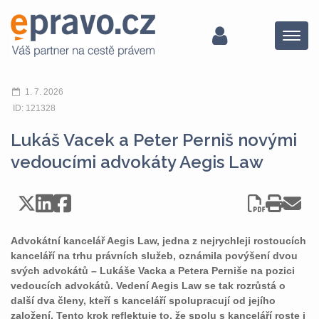
Menu
1. 7. 2026
ID: 121328
Lukáš Vacek a Peter Perniš novými
vedoucími advokáty Aegis Law
Advokátní kancelář Aegis Law, jedna z nejrychleji rostoucích
kanceláří na trhu právních služeb, oznámila povýšení dvou
svých advokátů – Lukáše Vacka a Petera Perniše na pozici
vedoucích advokátů. Vedení Aegis Law se tak rozrůstá o
další dva členy, kteří s kanceláří spolupracují od jejího
založení. Tento krok reflektuje to, že spolu s kanceláří roste i