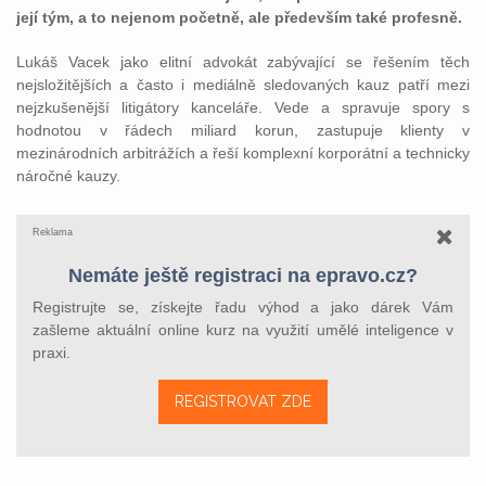
její tým, a to nejenom početně, ale především také profesně.
Lukáš Vacek jako elitní advokát zabývající se řešením těch
nejsložitějších a často i mediálně sledovaných kauz patří mezi
nejzkušenější litigátory kanceláře. Vede a spravuje spory s
hodnotou v řádech miliard korun, zastupuje klienty v
mezinárodních arbitrážích a řeší komplexní korporátní a technicky
náročné kauzy.
Reklama
Nemáte ještě registraci na epravo.cz?
Registrujte se, získejte řadu výhod a jako dárek Vám
zašleme aktuální online kurz na využití umělé inteligence v
praxi.
REGISTROVAT ZDE