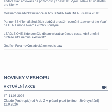
endors staví advokacii na pozornosti již deset let. Výročí oslaví 10 událostmi
pro klienty
Mezinárodní advokátní kancelář bpv BRAUN PARTNERS slavila 20 let
Partner BBH Tomáš Sedláček obdržel prestižní ocenění „Lawyer of the Year“
na IFLR Europe Awards 2026 v Londýně
LEAGLE.ONE: Kdo pomůže dětem vybrat správnou cestu, když dnešní
profese zítra nemusí existovat?
Jindřich Fuka novým advokátem Aegis Law
NOVINKY V ESHOPU
AKTUÁLNÍ AKCE
11.08.2026
Claude (Anthropic) od A do Z v právní praxi (online - živé vysílání) -
11.8.2026