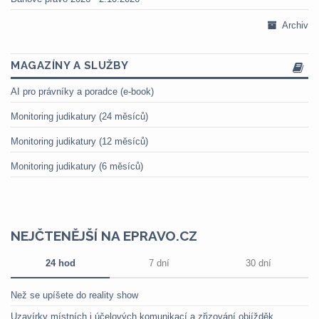
Archiv
MAGAZÍNY A SLUŽBY
AI pro právníky a poradce (e-book)
Monitoring judikatury (24 měsíců)
Monitoring judikatury (12 měsíců)
Monitoring judikatury (6 měsíců)
NEJČTENĚJŠÍ NA EPRAVO.CZ
24 hod
7 dní
30 dní
Než se upíšete do reality show
Uzavírky místních i účelových komunikací a zřizování objížděk