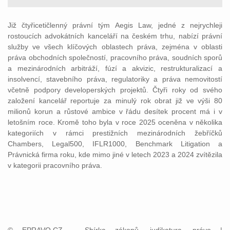
Již čtyřicetičlenný právní tým Aegis Law, jedné z nejrychleji
rostoucích advokátních kanceláří na českém trhu, nabízí právní
služby ve všech klíčových oblastech práva, zejména v oblasti
práva obchodních společností, pracovního práva, soudních sporů
a mezinárodních arbitráží, fúzí a akvizic, restrukturalizací a
insolvencí, stavebního práva, regulatoriky a práva nemovitostí
včetně podpory developerských projektů. Čtyři roky od svého
založení kancelář reportuje za minulý rok obrat již ve výši 80
milionů korun a růstové ambice v řádu desítek procent má i v
letošním roce. Kromě toho byla v roce 2025 oceněna v několika
kategoriích v rámci prestižních mezinárodních žebříčků
Chambers, Legal500, IFLR1000, Benchmark Litigation a
Právnická firma roku, kde mimo jiné v letech 2023 a 2024 zvítězila
v kategorii pracovního práva.