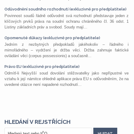
Odůvodnění soudního rozhodnutí (exkluzivně pro předplatitele)
Povinnost soudů řádně odůvodnit svá rozhodnutí představuje jeden z
klíčových prvků práva na soudní ochranu chráněného čl. 36 odst. 1
Listiny základních práv a svobod. Soudy mají...
Opomenuté důkazy (exkluzivně pro předplatitele)
Jedním z nezbytných předpokladů jakéhokoliv – řádného i
mimořádného – vydržení je držba věci. Držba zahrnuje faktické
ovládání věci (corpus possessionis) a současně...
Právo EU (exkluzivně pro předplatitele)
Odmítl-li Nejvyšší soud dovolání stěžovatelky jako nepřípustné ve
vztahu k její námitce ohledně aplikace práva EU s odůvodněním, že na
uvedené otázce není napadené rozhodnutí...
HLEDÁNÍ V REJSTŘÍCÍCH