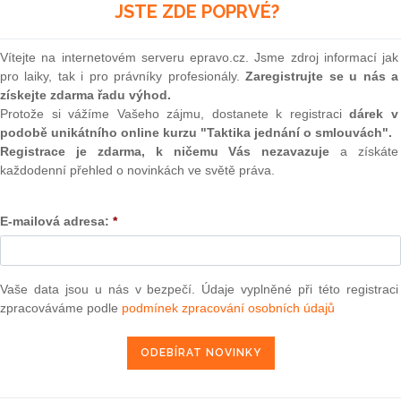
voz právního poradenství pod názvem Frank Bold AI s
(onli
JSTE ZDE POPRVÉ?
dpovězených dotazů, kterou disponují díky dlouholeté
2
Prakt
Vítejte na internetovém serveru epravo.cz. Jsme zdroj informací jak
smluv
pro laiky, tak i pro právníky profesionály.
Zaregistrujte se u nás a
eme veřejně prospěšné aktivity s byznysem, chceme také
získejte zdarma řadu výhod.
ů s moderními přístupy v poradenství. Naším cílem je proto
0
Protože si vážíme Vašeho zájmu, dostanete k registraci
dárek v
ní právních služeb a zpřístupnění základního servisu rychle a
Prakt
judik
podobě unikátního online kurzu "Taktika jednání o smlouvách".
 je pak v efektivním navázání tam, kde umělá inteligence
Registrace je zdarma, k ničemu Vás nezavazuje
a získáte
rank Bold Advokáti
.
každodenní přehled o novinkách ve světě práva.
ONL
Vnos
E-mailová adresa:
*
valor
epravo.cz?
soud
a jako dárek Vám zašleme aktuální online kurz na využití
Výpo
neom
Vaše data jsou u nás v bezpečí. Údaje vyplněné při této registraci
zpracováváme podle
podmínek zpracování osobních údajů
Nová 
REGISTROVAT ZDE
Změn
energ
Čern
odpovědí nejnovější verzi systému od společnosti OpenAI