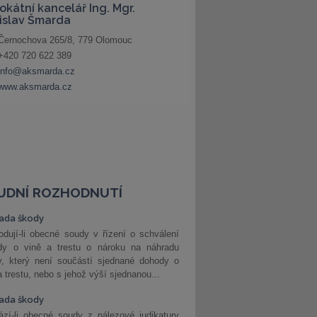
UDNÍ ROZHODNUTÍ
ada škody
dují-li obecné soudy v řízení o schválení
dy o vině a trestu o nároku na náhradu
y, který není součástí sjednané dohody o
a trestu, nebo s jehož výší sjednanou...
ada škody
zí-li obecné soudy z nálezové judikatury