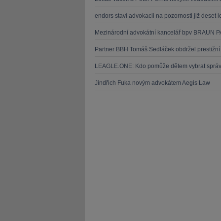
endors staví advokacii na pozornosti již deset le
Mezinárodní advokátní kancelář bpv BRAUN P
Partner BBH Tomáš Sedláček obdržel prestižní
LEAGLE.ONE: Kdo pomůže dětem vybrat správnou
Jindřich Fuka novým advokátem Aegis Law