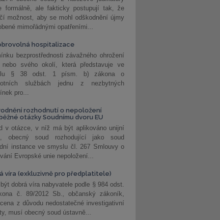
 formálně, ale fakticky postupují tak, že
učí možnost, aby se mohl odškodnění újmy
obené mimořádnými opatřeními...
brovolná hospitalizace
ínku bezprostřednosti závažného ohrožení
 nebo svého okolí, která představuje ve
lu § 38 odst. 1 písm. b) zákona o
votních službách jednu z nezbytných
nek pro...
odnění rozhodnutí o nepoložení
běžné otázky Soudnímu dvoru EU
 v otázce, v níž má být aplikováno unijní
o, obecný soud rozhodující jako soud
dní instance ve smyslu čl. 267 Smlouvy o
vání Evropské unie nepoložení...
 víra (exkluzivně pro předplatitele)
 být dobrá víra nabyvatele podle § 984 odst.
kona č. 89/2012 Sb., občanský zákoník,
cena z důvodu nedostatečné investigativní
ity, musí obecný soud ústavně...