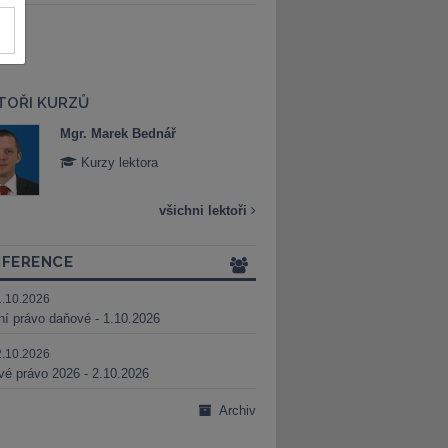
TOŘI KURZŮ
Mgr. Marek Bednář
Mgr. Veronika 
Kurzy lektora
Kurzy lektora
všichni lektoři
FERENCE
1.10.2026
ní právo daňové - 1.10.2026
2.10.2026
é právo 2026 - 2.10.2026
Archiv