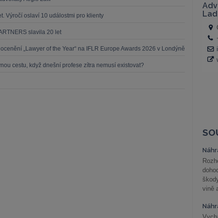
t. Výročí oslaví 10 událostmi pro klienty
ARTNERS slavila 20 let
 ocenění „Lawyer of the Year“ na IFLR Europe Awards 2026 v Londýně
 cestu, když dnešní profese zítra nemusí existovat?
SO
Náhr
Rozho
doho
škod
vině 
Náhr
Vychá