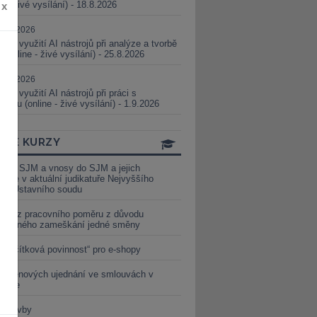
ne - živé vysílání) - 18.8.2026
x
5.08.2026
ické využití AI nástrojů při analýze a tvorbě
 (online - živé vysílání) - 25.8.2026
1.09.2026
ické využití AI nástrojů při práci s
aturou (online - živé vysílání) - 1.9.2026
INE KURZY
y ze SJM a vnosy do SJM a jejich
izace v aktuální judikatuře Nejvyššího
u a Ústavního soudu
věď z pracovního poměru z důvodu
luveného zameškání jedné směny
„tlačítková povinnost“ pro e-shopy
a cenových ujednání ve smlouvách v
etice
é stavby