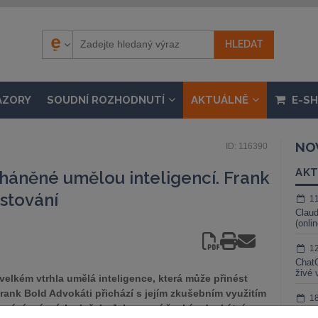
ÁZORY
SOUDNÍ ROZHODNUTÍ
AKTUÁLNĚ
E-S
NO
ID: 116390
AKT
háněné umělou inteligencí. Frank
estování
1
Claud
(onli
1
ChatG
živé 
velkém vtrhla umělá inteligence, která může přinést
rank Bold Advokáti přichází s jejím zkušebním využitím
1
ování právních služeb. Jako první česká advokátní
Gemin