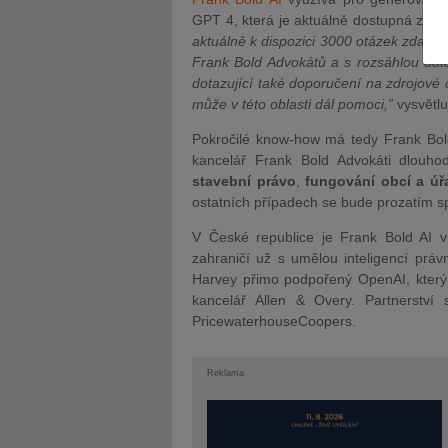
GPT 4, která je aktuálně dostupná za p
aktuálně k dispozici 3000 otázek zdarm
Frank Bold Advokátů a s rozsáhlou dat
dotazující také doporučení na zdrojové 
může v této oblasti dál pomoci,”
vysvětl
JUDr. Tomáš Nielsen
JUDr. Tom
Pokročilé know-how má tedy Frank Bold
kancelář Frank Bold Advokáti dlouho
Kurzy lektora
Kurzy le
stavební právo
,
fungování obcí a úř
ostatních případech se bude prozatím s
V České republice je Frank Bold AI v
zahraničí už s umělou inteligencí právn
Harvey přimo podpořený OpenAI, který u
kancelář Allen & Overy. Partnerství
PricewaterhouseCoopers.
Reklama