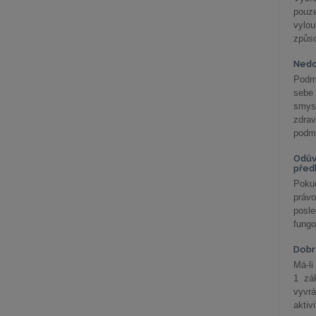
pouze
vylo
způs
Nedo
Podm
sebe
smys
zdra
podmí
Odův
před
Pokud
práv
posle
fungo
Dobrá
Má-li
1 zá
vyvrá
aktiv