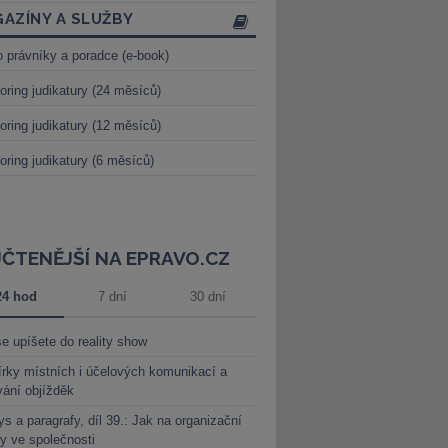
AZÍNY A SLUŽBY
o právníky a poradce (e-book)
oring judikatury (24 měsíců)
oring judikatury (12 měsíců)
oring judikatury (6 měsíců)
JČTENĚJŠÍ NA EPRAVO.CZ
24 hod
7 dní
30 dní
e upíšete do reality show
rky místních i účelových komunikací a
vání objížděk
s a paragrafy, díl 39.: Jak na organizační
y ve společnosti