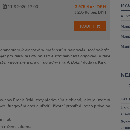
MAG
11.8.2026 13:00
3 975 Kč s DPH
3 285 Kč bez DPH
AI pr
KOUPIT
Monit
Monit
Monit
erimentem k otestování možností a potenciálu technologie.
jet pro další právní oblasti a komplexnější odpovědi a také
átní kanceláře a právní poradny Frank Bold,”
dodává
Kuk
.
NE
Než s
w-how Frank Bold, tedy především z oblastí, jako je územní
ávo, fungování obcí a úřadů, životní prostředí nebo právo na
Uzaví
zřizo
minut.
Byzny
ím režimu zdarma.
změn