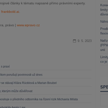
rojové články k tématu napsané přímo právními experty.
Kone
limit
e
frankbold.ai
.
důvo
Náhr
ra, právo |
www.epravo.cz
Prodl
flexi
Naříz
9. 5. 2023
(PPWR
unii
Limit
co je
 s praxí
řitom porušují povinnosti už dnes
se stávají Klára Rücklová a Marian Boubel
y, kterým může důvěřovat
uje o předního odborníka na řízení rizik Michaela Milata
 advokáty Aegis Law