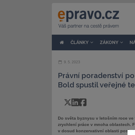
ČLÁNKY
ZÁKONY
N
9. 5. 2023
Právní poradenství po
Bold spustil veřejné t
Do světa byznysu v letošním roce ve 
zrychlení práce v mnoha oblastech. F
v dosud konzervativní oblasti poskyt