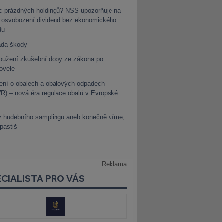
c prázdných holdingů? NSS upozorňuje na
y osvobození dividend bez ekonomického
du
ada škody
oužení zkušební doby ze zákona po
novele
ení o obalech a obalových odpadech
) – nová éra regulace obalů v Evropské
y hudebního samplingu aneb konečně víme,
 pastiš