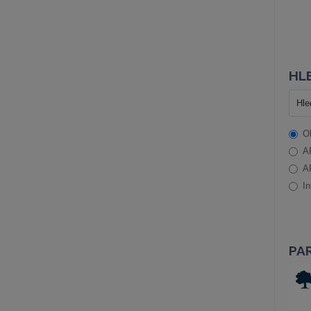
HLE
O
A
A
In
PA