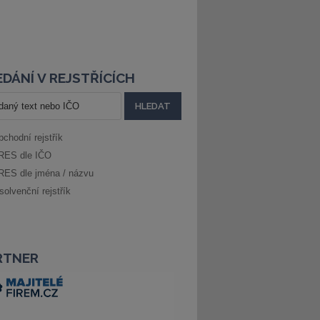
DÁNÍ V REJSTŘÍCÍCH
bchodní rejstřík
RES dle IČO
RES dle jména / názvu
solvenční rejstřík
RTNER