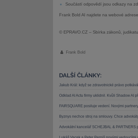
Součástí odpovědí jsou odkazy na zd
Frank Bold AI najdete na webové adres
© EPRAVO.CZ – Sbírka zákonů, judikatu
Frank Bold
DALŠÍ ČLÁNKY:
Jakub Král: když se zdravotnické právo potkává
Odklad AI Actu firmy uklidnil. Kvůli Shadow AI p
FAIRSQUARE posiluje vedení. Novými partnery 
Byznys nechce stroj na smlouvy. Chce advokát
Advokátní kancelář SCHEJBAL & PARTNERS posil
Lukáš Vacek a Peter Perniš novými vedoucími