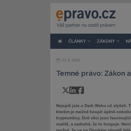
ČLÁNKY
ZÁKONY
N
23. 9. 2020
Temné právo: Zákon 
Nejspíš jste o Dark Webu už slyšeli. 
kterém je možné koupit úplně cokoliv
kryptoměny. Dvě věci jsou fascinujíc
realitě, a zadruhé, že to funguje. Nen
možné, že se na Divokém západě lidé 