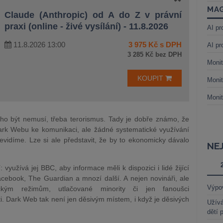
MAG
Claude (Anthropic) od A do Z v právní
praxi (online - živé vysílání) - 11.8.2026
AI pr
11.8.2026 13:00
3 975 Kč s DPH
AI pr
3 285 Kč bez DPH
Monit
KOUPIT
Monit
Monit
uho být nemusí, třeba terorismus. Tady je dobře známo, že
 Dark Webu ke komunikaci, ale žádné systematické využívání
vidíme. Lze si ale představit, že by to ekonomicky dávalo
NE
využívá jej BBC, aby informace měli k dispozici i lidé žijící
acebook, The Guardian a mnozí další. A nejen novináři, ale
Výpo
tickým režimům, utlačované minority či jen fanoušci
ti. Dark Web tak není jen děsivým místem, i když je děsivých
Užívá
dětí 