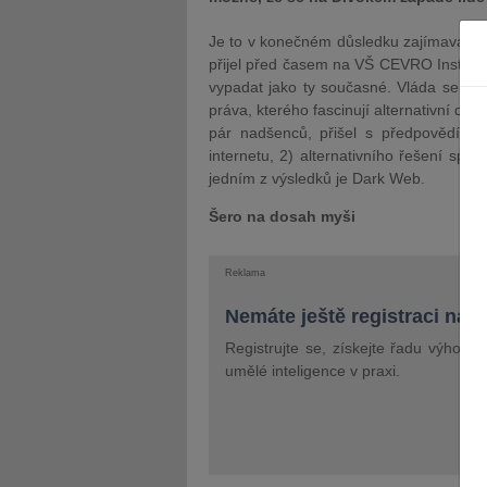
Je to v konečném důsledku zajímavá ot
přijel před časem na VŠ CEVRO Institut
vypadat jako ty současné. Vláda se dece
práva, kterého fascinují alternativní dru
pár nadšenců, přišel s předpovědí bud
internetu, 2) alternativního řešení spo
jedním z výsledků je Dark Web.
Šero na dosah myši
Reklama
Nemáte ještě registraci na 
Registrujte se, získejte řadu výhod 
umělé inteligence v praxi.