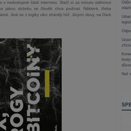
v nedostupné části internetu. Stačí si za minutu stáhnout
Odůvo
otáz
na jakou stránku se člověk chce podívat. Některé, třeba
. Jiné se z logiky věci shánějí hůř. Jinými slovy, na Dark
Urban
legis
Odpo
Uzaví
zřizo
Kone
limit
důvo
Než s