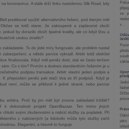
Poku
 na koronavirus. A stále drží linku nastolenou Silk Road, kdy
připo
se p
nedo
Bell predikoval využití alternativního řešení, pod kterým měl
v...
. Občas se totiž stane, že zakoupené a zaplacené zboží
 pokud by dorazilo zboží špatné kvality, ale co když lžou a
Odův
kutečně cestou ztratilo?
(exk
Povin
 zakladatele. To do jisté míry fungovalo, ale problém nastal
před
ré zabezpečení, a někdo peníze vykradl. Arbitr totiž obdržel
soudn
akce finalizovala. Když měl peněz dost, stal se často terčem
zákla
l sám. Co s tím? Prvním a dodnes standardním řešením je u
vícečetného podpisu transakce. Arbitr vlastní jeden podpis a
Opom
před
. K přeposlání peněz pak stačí dva ze tří podpisů. Když je
Jední
okud není, může se přiklonit k jedné straně, nebo peníze
řádné
Držba
posse
lbu arbitra. Proč by jím měl být zrovna zakladatel tržiště?
měř k dokonalosti projekt OpenBazaar. Ten mimo jiných
Práv
 se chlubí svými zkušenostmi a nabízí služby za poplatek. Při
Odmít
některého z nabízených (a kdokoliv může tyto služby začít
jako
hodnou. Elegantní, a hlavně to funguje.
ohle