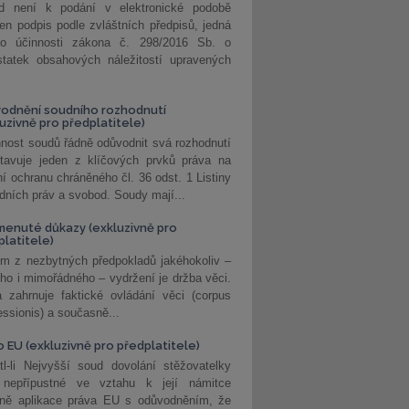
d není k podání v elektronické podobě
jen podpis podle zvláštních předpisů, jedná
o účinnosti zákona č. 298/2016 Sb. o
statek obsahových náležitostí upravených
odnění soudního rozhodnutí
luzivně pro předplatitele)
nost soudů řádně odůvodnit svá rozhodnutí
stavuje jeden z klíčových prvků práva na
í ochranu chráněného čl. 36 odst. 1 Listiny
dních práv a svobod. Soudy mají...
enuté důkazy (exkluzivně pro
platitele)
m z nezbytných předpokladů jakéhokoliv –
ho i mimořádného – vydržení je držba věci.
 zahrnuje faktické ovládání věci (corpus
ssionis) a současně...
o EU (exkluzivně pro předplatitele)
l-li Nejvyšší soud dovolání stěžovatelky
 nepřípustné ve vztahu k její námitce
dně aplikace práva EU s odůvodněním, že