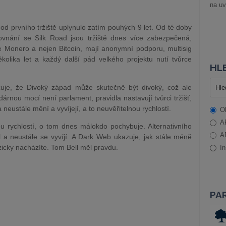
na uv
od prvního tržiště uplynulo zatím pouhých 9 let. Od té doby
ovnání se Silk Road jsou tržiště dnes více zabezpečená,
e Monero a nejen Bitcoin, mají anonymní podporu, multisig
olika let a každý další pád velkého projektu nutí tvůrce
HLE
azuje, že Divoký západ může skutečně být divoký, což ale
rnou mocí není parlament, pravidla nastavují tvůrci tržišť,
a neustále mění a vyvíjejí, a to neuvěřitelnou rychlostí.
O
A
ou rychlostí, o tom dnes málokdo pochybuje. Alternativního
A
 a neustále se vyvíjí. A Dark Web ukazuje, jak stále méně
yzicky nacházíte. Tom Bell měl pravdu.
In
PA