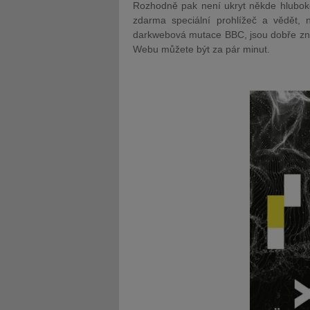
Rozhodně pak není ukryt někde hluboko 
zdarma speciální prohlížeč a vědět, 
darkwebová mutace BBC, jsou dobře známé
Webu můžete být za pár minut.