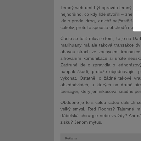
Temný web umí být opravdu temný. Hned
nejhoršího, co kdy lidé stvořili – zneuž
jde o prodej drog, z nichž nejčastější j
cokoliv, protože spousta obchodů nedá
Často se totiž mluví o tom, že je na D
JUDr. Tomáš Nielsen
JUDr. Tom
marihuany má ale taková transakce dva
Kurzy lektora
Kurzy le
obavou strach ze zachycení transakce
šifrováním komunikace si určitě neušk
Zadruhé jde o zpravidla o jednorázov
naopak škodí, protože objednávající 
vykonat. Ostatně, o žádné takové v
objednávkách, u kterých na druhé st
teenager, který jen inkasoval snadné pe
Obdobné je to s celou řadou dalších č
velký smysl. Red Rooms? Tajemné mís
ďábelská chirurgie nebo vraždy? Ani n
zisku? Jenom mýtus.
Reklama