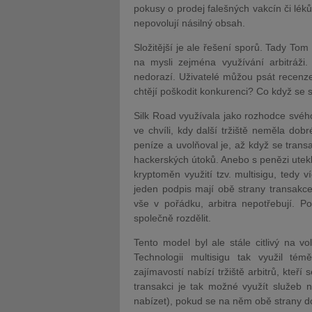
pokusy o prodej falešných vakcín či léků
nepovolují násilný obsah.
Složitější je ale řešení sporů. Tady Tom 
na mysli zejména využívání arbitráži
nedorazí. Uživatelé můžou psát recenze,
chtějí poškodit konkurenci? Co když se s
Silk Road využívala jako rozhodce svého
ve chvíli, kdy další tržiště neměla dob
peníze a uvolňoval je, až když se trans
hackerských útoků. Anebo s penězi utek
kryptoměn využití tzv. multisigu, tedy 
jeden podpis mají obě strany transakce
vše v pořádku, arbitra nepotřebují. P
společně rozdělit.
Tento model byl ale stále citlivý na vo
Technologii multisigu tak využil té
zajímavostí nabízí tržiště arbitrů, kteří
transakci je tak možné využít služeb 
nabízet), pokud se na něm obě strany do