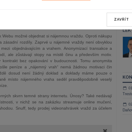
 zkraje je nutné upozornit, že jsou na něm gigabajty toho
ívání dětí. A nelegálního obsahu je tam mnohem více, typicky
e marihuana. Nelze ale ani zdaleka tvrdit, že na Dark Webu je
ZAVŘÍT
vá smysl a nemáme o nich žádný záznam.
LEK
ark Webu možné objednat si nájemnou vraždu. Oproti nákupu
áš Sokol
JUDr. Martin Maisner, Ph.D.,
 zásadní rozdíly. Zaprvé u nájemné vraždy není obvyklou
MCIArb
ktora
 mezi objednávajícím a vrahem. Anonymizací transakce a
Kurzy lektora
odí, ale zůstávají stopy na místě činu a především motiv.
ý kontrakt bez opakování v budoucnosti. Tomu anonymita
pošle peníze a „nájemný vrah“ nemá žádnou motivaci čin
raždě dosud není žádný doklad a doklady máme pouze o
KON
raně místo nájemného vraha seděl pravděpodobně veselý
níze.
0
Trest
erných skvrn temné strany internetu. Únosy? Také nedávají
tnosti, v nichž se na zakázku streamuje online mučení,
0
áhodou. Snuff, tedy prodej videonahrávek vražd za účelem
Daňov