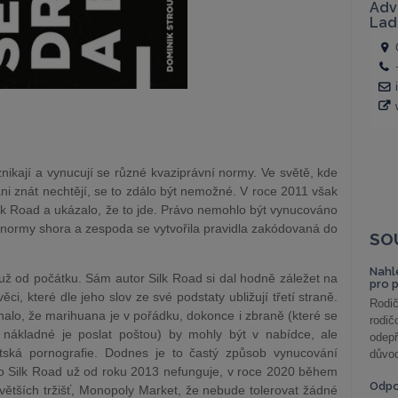
ikají a vynucují se různé kvaziprávní normy. Ve světě, kde
 ani znát nechtějí, se to zdálo být nemožné. V roce 2011 však
ilk Road a ukázalo, že to jde. Právo nemohlo být vynucováno
ak normy shora a zespoda se vytvořila pravidla zakódovaná do
SO
Nahl
ž od počátku. Sám autor Silk Road si dal hodně záležet na
pro 
ěci, které dle jeho slov ze své podstaty ubližují třetí straně.
Rodič
enalo, že marihuana je v pořádku, dokonce i zbraně (které se
rodič
 nákladné je poslat poštou) by mohly být v nabídce, ale
odepř
ětská pornografie. Dodnes je to častý způsob vynucování
důvod
co Silk Road už od roku 2013 nefunguje, v roce 2020 během
Odp
větších tržišť, Monopoly Market, že nebude tolerovat žádné