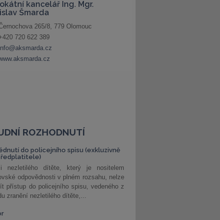
UDNÍ ROZHODNUTÍ
édnutí do policejního spisu (exkluzivně
předplatitele)
i nezletilého dítěte, který je nositelem
ovské odpovědnosti v plném rozsahu, nelze
ít přístup do policejního spisu, vedeného z
u zranění nezletilého dítěte,...
or