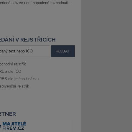
edené otázce není napadené rozhodnutí...
DÁNÍ V REJSTŘÍCÍCH
bchodní rejstřík
RES dle IČO
RES dle jména / názvu
solvenční rejstřík
RTNER