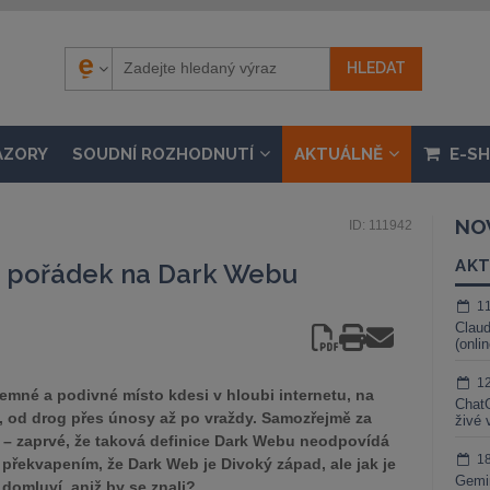
ÁZORY
SOUDNÍ ROZHODNUTÍ
AKTUÁLNĚ
E-S
NO
ID: 111942
AKT
a pořádek na Dark Webu
1
Claud
(onli
1
Temné a podivné místo kdesi v hloubi internetu, na
ChatG
, od drog přes únosy až po vraždy. Samozřejmě za
živé 
í – zaprvé, že taková definice Dark Webu neodpovídá
1
í překvapením, že Dark Web je Divoký západ, ale jak je
Gemin
domluví, aniž by se znali?