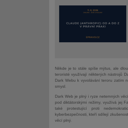
Někde je to stále spíše mýtus, ale dlo
teroristé využívají některých nástrojů
Dark Webu k vyvolávání teroru zatím ne
smysl.
Dark Web je plný i ryze netemných věcí: 
pod diktátorskými režimy, využívá jej F
také protestující proti nedemokra
kyberbezpečnosti, kteří sdílejí zkušenos
věcí plný.