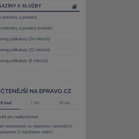
AZÍNY A SLUŽBY
o právníky a poradce
o právníky a poradce (e-book)
oring judikatury (24 měsíců)
oring judikatury (12 měsíců)
oring judikatury (6 měsíců)
JČTENĚJŠÍ NA EPRAVO.CZ
24 hod
7 dní
30 dní
věď pro nadbytečnost
ní nemovitosti ve vlastnictví nezletilých
partnerem či manželem rodiče