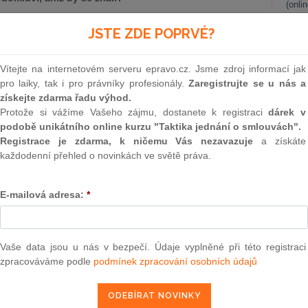
(onli
ázka starého dobrého oboru ekonomie a práva. Tom W. Bell
2
JSTE ZDE POPRVÉ?
 a studentům vyprávěl o tom, že vlády budoucnosti nebudou
Prakt
smluv
ntralizuje. A o tom, že už se to děje. Tom Bell je profesor
Vítejte na internetovém serveru epravo.cz. Jsme zdroj informací jak
hy vládnutí. Před mnoha lety, kdy ještě internet zajímal jenom
0
pro laiky, tak i pro právníky profesionály.
Zaregistrujte se u nás a
oucnosti. Podle něj se bude nejrychleji vyvíjet oblast 1)
Prakt
získejte zdarma řadu výhod.
rů a 3) práva neomezeného fyzickým teritoriem. A stalo se –
judik
Protože si vážíme Vašeho zájmu, dostanete k registraci
dárek v
podobě unikátního online kurzu "Taktika jednání o smlouvách".
ONL
Registrace je zdarma, k ničemu Vás nezavazuje
a získáte
každodenní přehled o novinkách ve světě práva.
Vnos
valor
soud
E-mailová adresa:
*
epravo.cz?
Výpo
neom
a jako dárek Vám zašleme aktuální online kurz na využití
Nová 
Vaše data jsou u nás v bezpečí. Údaje vyplněné při této registraci
zpracováváme podle
podmínek zpracování osobních údajů
REGISTROVAT ZDE
Změn
energ
Čern