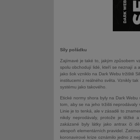
Síly pořádku
Zajímavé je také to, jakým způsobem vzn
spolu obchodují lidé, kteří se neznají a
jako šok vzniklo na Dark Webu tržiště S
institucemi z reálného světa. Vznikly t
systému jako takového.
Etické normy shora byly na Dark Webu u
tom, aby se na jeho tržišti neprodávaly v
Linie je to tenká, ale v zásadě to znam
nikdy neprodávaly, protože je těžké a
zakázané byly látky jako antrax či d
alespoň elementárních pravidel. Zatím
koronavirové krize oznámilo jedno z nej