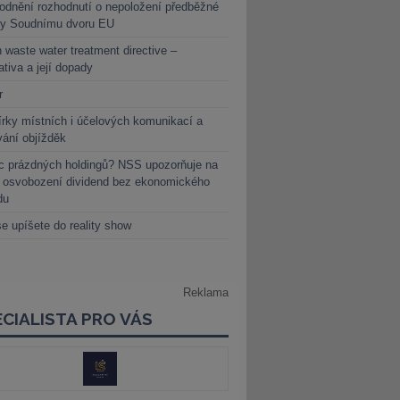
dnění rozhodnutí o nepoložení předběžné
ky Soudnímu dvoru EU
 waste water treatment directive –
lativa a její dopady
r
rky místních i účelových komunikací a
vání objížděk
c prázdných holdingů? NSS upozorňuje na
y osvobození dividend bez ekonomického
du
e upíšete do reality show