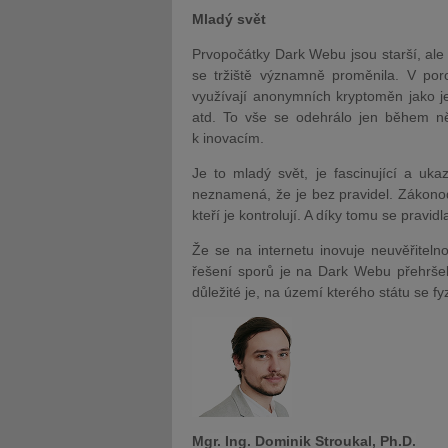
Mladý svět
Prvopočátky Dark Webu jsou starší, ale 
se tržiště významně proměnila. V por
využívají anonymních kryptoměn jako j
atd. To vše se odehrálo jen během něk
k inovacím.
Je to mladý svět, je fascinující a uk
neznamená, že je bez pravidel. Zákonodá
kteří je kontrolují. A díky tomu se pravidl
Že se na internetu inovuje neuvěřiteln
řešení sporů je na Dark Webu přehršel
důležité je, na území kterého státu se f
Mgr. Ing. Dominik Stroukal, Ph.D.