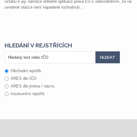
vztahu k její námitce ohledně aplikace práva EU s odůvodněním, že na
uvedené otázce není napadené rozhodnutí...
HLEDÁNÍ V REJSTŘÍCÍCH
Obchodní rejstřík
ARES dle IČO
ARES dle jména / názvu
Insolvenční rejstřík