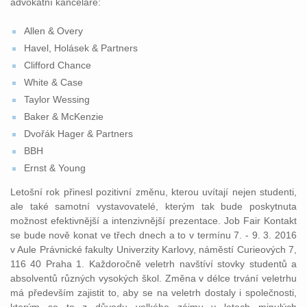
advokátní kanceláře:
Allen & Overy
Havel, Holásek & Partners
Clifford Chance
White & Case
Taylor Wessing
Baker & McKenzie
Dvořák Hager & Partners
BBH
Ernst & Young
Letošní rok přinesl pozitivní změnu, kterou uvítají nejen studenti,
ale také samotní vystavovatelé, kterým tak bude poskytnuta
možnost efektivnější a intenzivnější prezentace. Job Fair Kontakt
se bude nově konat ve třech dnech a to v termínu 7. - 9. 3. 2016
v Aule Právnické fakulty Univerzity Karlovy, náměstí Curieových 7,
116 40 Praha 1. Každoročně veletrh navštíví stovky studentů a
absolventů různých vysokých škol. Změna v délce trvání veletrhu
má především zajistit to, aby se na veletrh dostaly i společnosti,