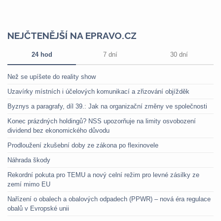
NEJČTENĚJŠÍ NA EPRAVO.CZ
24 hod
7 dní
30 dní
Než se upíšete do reality show
Uzavírky místních i účelových komunikací a zřizování objížděk
Byznys a paragrafy, díl 39.: Jak na organizační změny ve společnosti
Konec prázdných holdingů? NSS upozorňuje na limity osvobození
dividend bez ekonomického důvodu
Prodloužení zkušební doby ze zákona po flexinovele
Náhrada škody
Rekordní pokuta pro TEMU a nový celní režim pro levné zásilky ze
zemí mimo EU
Nařízení o obalech a obalových odpadech (PPWR) – nová éra regulace
obalů v Evropské unii