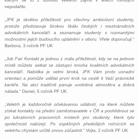
kterým se to z důvodu velkého zájmu v letech minulých
nepodařilo.
„
JFK je skvělou příležitostí pro všechny ambiciózní studenty,
protože představuje širokou škálu českých i mezinárodních
advokátních kanceláří a seznamuje studenty s rozmanitými
možnostmi jejich budoucího uplatnění v oboru. Vřele doporučuji
.“
Barbora, 3.ročník PF UK
„
Job Fair Kontakt je jednou z mála příležitostí, kdy se na jednom
místě můžete setkat se zástupci mnoha kvalitních advokátních
kanceláří. Nabídka je velmi široká, JFK Vám proto usnadní
orientaci a pomůže udělat první krok na cestě k Vaší právnické
kariéře. Na akci tradičně panuje uvolněná atmosféra a dobrá
nálada
.“ Daniel, 5.ročník PF UK
„
Veletrh je každoročně očekávanou událostí, na které můžete
získat kontakty na přední zaměstnavatele v ČR a poohlídnout se
po lukrativních pracovních místech pro studenty, které tyto
společnosti nabízejí. Po úspěšných předešlých ročnících se
veletrhu chystám určitě znovu zúčastnit
.“ Vojta, 2.ročník PF UK