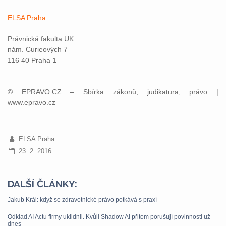
ELSA Praha
Právnická fakulta UK
nám. Curieových 7
116 40 Praha 1
© EPRAVO.CZ – Sbírka zákonů, judikatura, právo |
www.epravo.cz
ELSA Praha
23. 2. 2016
DALŠÍ ČLÁNKY:
Jakub Král: když se zdravotnické právo potkává s praxí
Odklad AI Actu firmy uklidnil. Kvůli Shadow AI přitom porušují povinnosti už
dnes