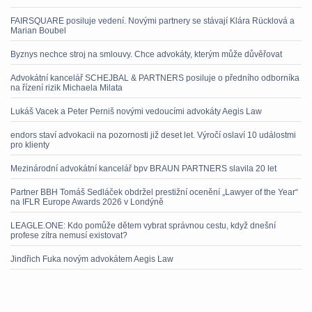
FAIRSQUARE posiluje vedení. Novými partnery se stávají Klára Rücklová a
Marian Boubel
Byznys nechce stroj na smlouvy. Chce advokáty, kterým může důvěřovat
Advokátní kancelář SCHEJBAL & PARTNERS posiluje o předního odborníka
na řízení rizik Michaela Milata
Lukáš Vacek a Peter Perniš novými vedoucími advokáty Aegis Law
endors staví advokacii na pozornosti již deset let. Výročí oslaví 10 událostmi
pro klienty
Mezinárodní advokátní kancelář bpv BRAUN PARTNERS slavila 20 let
Partner BBH Tomáš Sedláček obdržel prestižní ocenění „Lawyer of the Year“
na IFLR Europe Awards 2026 v Londýně
LEAGLE.ONE: Kdo pomůže dětem vybrat správnou cestu, když dnešní
profese zítra nemusí existovat?
Jindřich Fuka novým advokátem Aegis Law