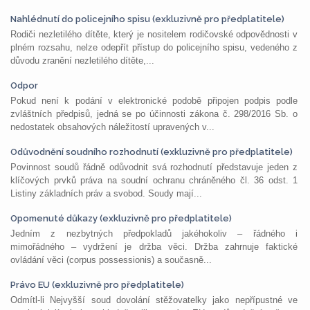
Nahlédnutí do policejního spisu (exkluzivně pro předplatitele)
Rodiči nezletilého dítěte, který je nositelem rodičovské odpovědnosti v
plném rozsahu, nelze odepřít přístup do policejního spisu, vedeného z
důvodu zranění nezletilého dítěte,...
Odpor
Pokud není k podání v elektronické podobě připojen podpis podle
zvláštních předpisů, jedná se po účinnosti zákona č. 298/2016 Sb. o
nedostatek obsahových náležitostí upravených v...
Odůvodnění soudního rozhodnutí (exkluzivně pro předplatitele)
Povinnost soudů řádně odůvodnit svá rozhodnutí představuje jeden z
klíčových prvků práva na soudní ochranu chráněného čl. 36 odst. 1
Listiny základních práv a svobod. Soudy mají...
Opomenuté důkazy (exkluzivně pro předplatitele)
Jedním z nezbytných předpokladů jakéhokoliv – řádného i
mimořádného – vydržení je držba věci. Držba zahrnuje faktické
ovládání věci (corpus possessionis) a současně...
Právo EU (exkluzivně pro předplatitele)
Odmítl-li Nejvyšší soud dovolání stěžovatelky jako nepřípustné ve