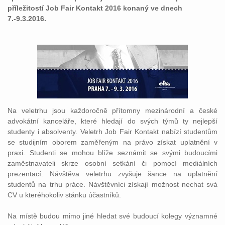
příležitostí Job Fair Kontakt 2016 konaný ve dnech
7.-9.3.2016.
Na veletrhu jsou každoročně přítomny mezinárodní a české
advokátní kanceláře, které hledají do svých týmů ty nejlepší
studenty i absolventy. Veletrh Job Fair Kontakt nabízí studentům
se studijním oborem zaměřeným na právo získat uplatnění v
praxi. Studenti se mohou blíže seznámit se svými budoucími
zaměstnavateli skrze osobní setkání či pomocí mediálních
prezentací. Návštěva veletrhu zvyšuje šance na uplatnění
studentů na trhu práce. Návštěvníci získají možnost nechat svá
CV u kteréhokoliv stánku účastníků.
Na místě budou mimo jiné hledat své budoucí kolegy významné