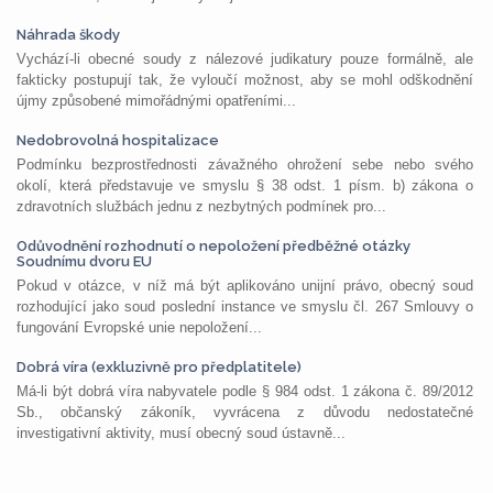
Náhrada škody
Vychází-li obecné soudy z nálezové judikatury pouze formálně, ale
fakticky postupují tak, že vyloučí možnost, aby se mohl odškodnění
újmy způsobené mimořádnými opatřeními...
Nedobrovolná hospitalizace
Podmínku bezprostřednosti závažného ohrožení sebe nebo svého
okolí, která představuje ve smyslu § 38 odst. 1 písm. b) zákona o
zdravotních službách jednu z nezbytných podmínek pro...
Odůvodnění rozhodnutí o nepoložení předběžné otázky
Soudnímu dvoru EU
Pokud v otázce, v níž má být aplikováno unijní právo, obecný soud
rozhodující jako soud poslední instance ve smyslu čl. 267 Smlouvy o
fungování Evropské unie nepoložení...
Dobrá víra (exkluzivně pro předplatitele)
Má-li být dobrá víra nabyvatele podle § 984 odst. 1 zákona č. 89/2012
Sb., občanský zákoník, vyvrácena z důvodu nedostatečné
investigativní aktivity, musí obecný soud ústavně...