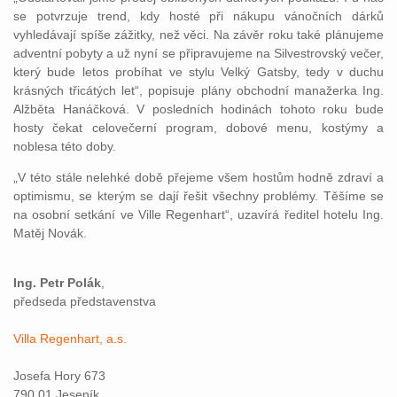
se potvrzuje trend, kdy hosté při nákupu vánočních dárků
vyhledávají spíše zážitky, než věci. Na závěr roku také plánujeme
adventní pobyty a už nyní se připravujeme na Silvestrovský večer,
který bude letos probíhat ve stylu Velký Gatsby, tedy v duchu
krásných třicátých let“, popisuje plány obchodní manažerka Ing.
Alžběta Hanáčková. V posledních hodinách tohoto roku bude
hosty čekat celovečerní program, dobové menu, kostýmy a
noblesa této doby.
„V této stále nelehké době přejeme všem hostům hodně zdraví a
optimismu, se kterým se dají řešit všechny problémy. Těšíme se
na osobní setkání ve Ville Regenhart“, uzavírá ředitel hotelu Ing.
Matěj Novák.
Ing. Petr Polák
,
předseda představenstva
Villa Regenhart, a.s.
Josefa Hory 673
790 01 Jeseník