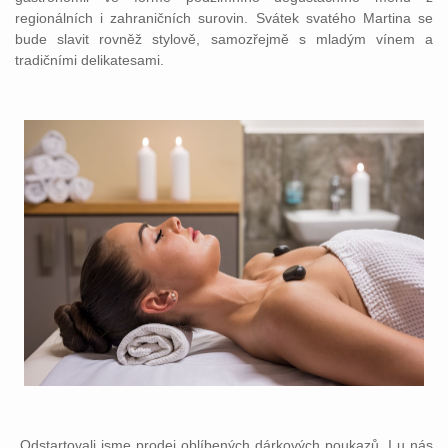
regionálních i zahraničních surovin. Svátek svatého Martina se
bude slavit rovněž stylově, samozřejmě s mladým vínem a
tradičními delikatesami.
„Odstartovali jsme prodej oblíbených dárkových poukazů. I u nás