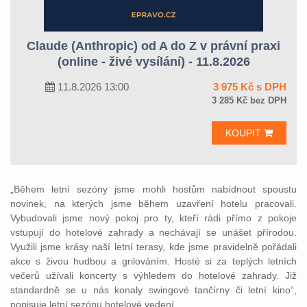
Claude (Anthropic) od A do Z v právní praxi
(online - živé vysílání) - 11.8.2026
11.8.2026 13:00
3 975 Kč s DPH
3 285 Kč bez DPH
KOUPIT
„Během letní sezóny jsme mohli hostům nabídnout spoustu
novinek, na kterých jsme během uzavření hotelu pracovali.
Vybudovali jsme nový pokoj pro ty, kteří rádi přímo z pokoje
vstupují do hotelové zahrady a nechávají se unášet přírodou.
Využili jsme krásy naší letní terasy, kde jsme pravidelně pořádali
akce s živou hudbou a grilováním. Hosté si za teplých letních
večerů užívali koncerty s výhledem do hotelové zahrady. Již
standardně se u nás konaly swingové tančírny či letní kino“,
popisuje letní sezónu hotelové vedení.