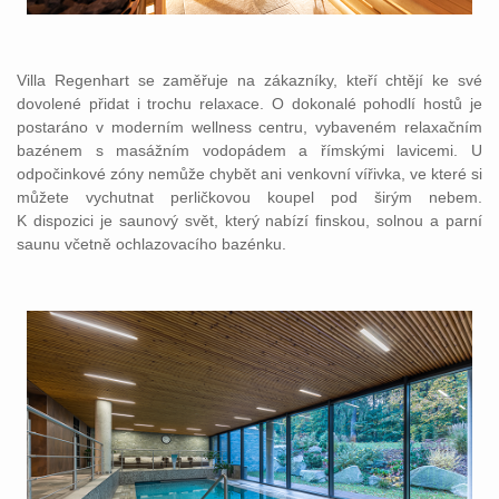
Villa Regenhart se zaměřuje na zákazníky, kteří chtějí ke své
dovolené přidat i trochu relaxace. O dokonalé pohodlí hostů je
postaráno v moderním wellness centru, vybaveném relaxačním
bazénem s masážním vodopádem a římskými lavicemi. U
odpočinkové zóny nemůže chybět ani venkovní vířivka, ve které si
můžete vychutnat perličkovou koupel pod širým nebem.
K dispozici je saunový svět, který nabízí finskou, solnou a parní
saunu včetně ochlazovacího bazénku.