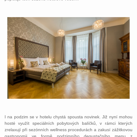
I na podzim se v hotelu chystá spousta novinek. Již nyní mohou
hosté využít speciálních pobytových balíčků, v rámci kterých
zrelaxují při sezónních wellness procedurách a zakusí zážitkovou
gastronomii ve formě podzimního degustačního menu z