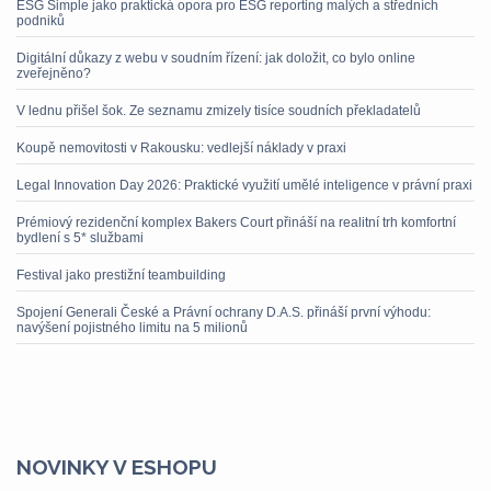
ESG Simple jako praktická opora pro ESG reporting malých a středních
podniků
Digitální důkazy z webu v soudním řízení: jak doložit, co bylo online
zveřejněno?
V lednu přišel šok. Ze seznamu zmizely tisíce soudních překladatelů
Koupě nemovitosti v Rakousku: vedlejší náklady v praxi
Legal Innovation Day 2026: Praktické využití umělé inteligence v právní praxi
Prémiový rezidenční komplex Bakers Court přináší na realitní trh komfortní
bydlení s 5* službami
Festival jako prestižní teambuilding
Spojení Generali České a Právní ochrany D.A.S. přináší první výhodu:
navýšení pojistného limitu na 5 milionů
NOVINKY V ESHOPU