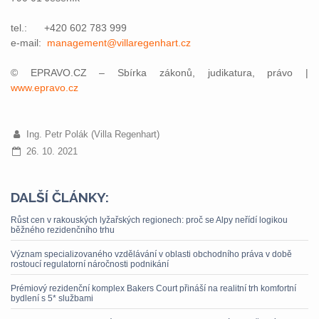
tel.: +420 602 783 999
e-mail:
management@villaregenhart.cz
© EPRAVO.CZ – Sbírka zákonů, judikatura, právo |
www.epravo.cz
Ing. Petr Polák (Villa Regenhart)
26. 10. 2021
DALŠÍ ČLÁNKY:
Růst cen v rakouských lyžařských regionech: proč se Alpy neřídí logikou
běžného rezidenčního trhu
Význam specializovaného vzdělávání v oblasti obchodního práva v době
rostoucí regulatorní náročnosti podnikání
Prémiový rezidenční komplex Bakers Court přináší na realitní trh komfortní
bydlení s 5* službami