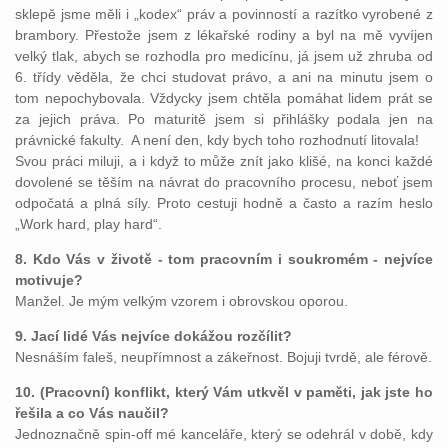
sklepě jsme měli i „kodex“ práv a povinností a razítko vyrobené z
brambory. Přestože jsem z lékařské rodiny a byl na mě vyvíjen
velký tlak, abych se rozhodla pro medicínu, já jsem už zhruba od
6. třídy věděla, že chci studovat právo, a ani na minutu jsem o
tom nepochybovala. Vždycky jsem chtěla pomáhat lidem prát se
za jejich práva. Po maturitě jsem si přihlášky podala jen na
právnické fakulty. A není den, kdy bych toho rozhodnutí litovala!
Svou práci miluji, a i když to může znít jako klišé, na konci každé
dovolené se těším na návrat do pracovního procesu, neboť jsem
odpočatá a plná síly. Proto cestuji hodně a často a razím heslo
„Work hard, play hard“.
8. Kdo Vás v životě - tom pracovním i soukromém - nejvíce
motivuje?
Manžel. Je mým velkým vzorem i obrovskou oporou.
9. Jací lidé Vás nejvíce dokážou rozčílit?
Nesnáším faleš, neupřímnost a zákeřnost. Bojuji tvrdě, ale férově.
10. (Pracovní) konflikt, který Vám utkvěl v paměti, jak jste ho
řešila a co Vás naučil?
Jednoznačně spin-off mé kanceláře, který se odehrál v době, kdy