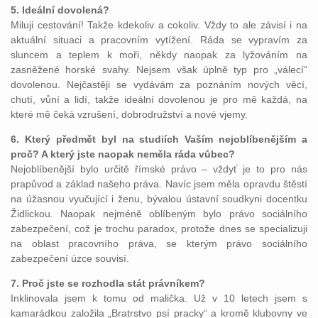
5. Ideální dovolená?
Miluji cestování! Takže kdekoliv a cokoliv. Vždy to ale závisí i na
aktuální situaci a pracovním vytížení. Ráda se vypravím za
sluncem a teplem k moři, někdy naopak za lyžováním na
zasněžené horské svahy. Nejsem však úplně typ pro „válecí“
dovolenou. Nejčastěji se vydávám za poznáním nových věcí,
chutí, vůní a lidí, takže ideální dovolenou je pro mě každá, na
které mě čeká vzrušení, dobrodružství a nové vjemy.
6. Který předmět byl na studiích Vaším nejoblíbenějším a
proč? A který jste naopak neměla ráda vůbec?
Nejoblíbenější bylo určitě římské právo – vždyť je to pro nás
prapůvod a základ našeho práva. Navíc jsem měla opravdu štěstí
na úžasnou vyučující i ženu, bývalou ústavní soudkyni docentku
Židlickou. Naopak nejméně oblíbeným bylo právo sociálního
zabezpečení, což je trochu paradox, protože dnes se specializuji
na oblast pracovního práva, se kterým právo sociálního
zabezpečení úzce souvisí.
7. Proč jste se rozhodla stát právníkem?
Inklinovala jsem k tomu od malička. Už v 10 letech jsem s
kamarádkou založila „Bratrstvo psí pracky“ a kromě klubovny ve