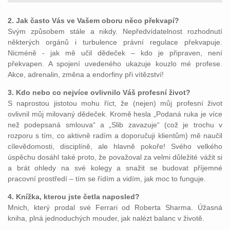
2. Jak často Vás ve Vašem oboru něco překvapí?
Svým způsobem stále a nikdy. Nepředvídatelnost rozhodnutí
některých orgánů i turbulence právní regulace překvapuje.
Nicméně - jak mě učil dědeček – kdo je připraven, není
překvapen. A spojení uvedeného ukazuje kouzlo mé profese.
Akce, adrenalin, změna a endorfiny při vítězství!
3. Kdo nebo co nejvíce ovlivnilo Váš profesní život?
S naprostou jistotou mohu říct, že (nejen) můj profesní život
ovlivnil můj milovaný dědeček. Kromě hesla „Podaná ruka je více
než podepsaná smlouva“ a „Slib zavazuje“ (což je trochu v
rozporu s tím, co aktivně radím a doporučuji klientům) mě naučil
cílevědomosti, disciplíně, ale hlavně pokoře! Svého velkého
úspěchu dosáhl také proto, že považoval za velmi důležité vážit si
a brát ohledy na své kolegy a snažit se budovat příjemné
pracovní prostředí – tím se řídím a vidím, jak moc to funguje.
4. Knížka, kterou jste četla naposled?
Mnich, který prodal své Ferrari od Roberta Sharma. Úžasná
kniha, plná jednoduchých mouder, jak nalézt balanc v životě.