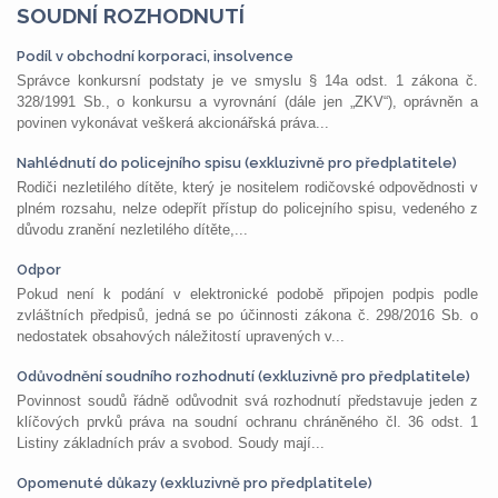
SOUDNÍ ROZHODNUTÍ
Podíl v obchodní korporaci, insolvence
Správce konkursní podstaty je ve smyslu § 14a odst. 1 zákona č.
328/1991 Sb., o konkursu a vyrovnání (dále jen „ZKV“), oprávněn a
povinen vykonávat veškerá akcionářská práva...
Nahlédnutí do policejního spisu (exkluzivně pro předplatitele)
Rodiči nezletilého dítěte, který je nositelem rodičovské odpovědnosti v
plném rozsahu, nelze odepřít přístup do policejního spisu, vedeného z
důvodu zranění nezletilého dítěte,...
Odpor
Pokud není k podání v elektronické podobě připojen podpis podle
zvláštních předpisů, jedná se po účinnosti zákona č. 298/2016 Sb. o
nedostatek obsahových náležitostí upravených v...
Odůvodnění soudního rozhodnutí (exkluzivně pro předplatitele)
Povinnost soudů řádně odůvodnit svá rozhodnutí představuje jeden z
klíčových prvků práva na soudní ochranu chráněného čl. 36 odst. 1
Listiny základních práv a svobod. Soudy mají...
Opomenuté důkazy (exkluzivně pro předplatitele)