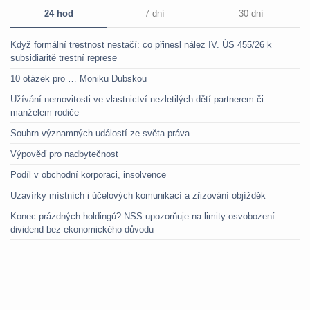
24 hod
7 dní
30 dní
Když formální trestnost nestačí: co přinesl nález IV. ÚS 455/26 k
subsidiaritě trestní represe
10 otázek pro … Moniku Dubskou
Užívání nemovitosti ve vlastnictví nezletilých dětí partnerem či
manželem rodiče
Souhrn významných událostí ze světa práva
Výpověď pro nadbytečnost
Podíl v obchodní korporaci, insolvence
Uzavírky místních i účelových komunikací a zřizování objížděk
Konec prázdných holdingů? NSS upozorňuje na limity osvobození
dividend bez ekonomického důvodu