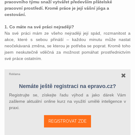
pracovního týmu snaží vytvářet především přátelské
pracovní prostředí. Kromě práce je její vášní jóga a
cestování.
1. Co máte na své práci nejraději?
Na své práci mám ze všeho nejraději její spád, rozmanitost a
akce, které s sebou přináší – každou minutu může nastat
neočekávaná změna, se kterou je potřeba se poprat. Kromě toho
jsem neskutečně vděčná za možnost pomáhat prostřednictvím
své práce ostatním.
Reklama
Nemáte ještě registraci na epravo.cz?
Registrujte se, získejte řadu výhod a jako dárek Vám
zašleme aktuální online kurz na využití umělé inteligence v
praxi.
REGISTROVAT ZDE