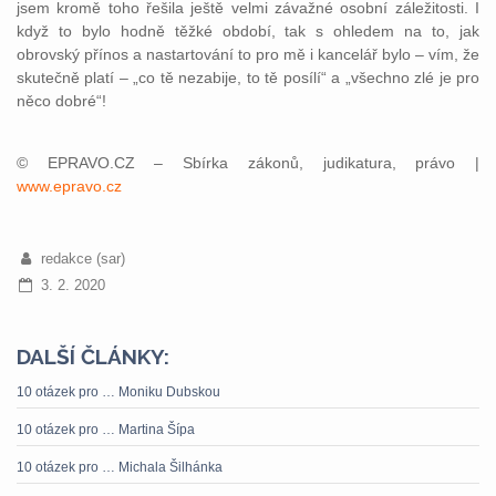
jsem kromě toho řešila ještě velmi závažné osobní záležitosti. I
když to bylo hodně těžké období, tak s ohledem na to, jak
obrovský přínos a nastartování to pro mě i kancelář bylo – vím, že
skutečně platí – „co tě nezabije, to tě posílí“ a „všechno zlé je pro
něco dobré“!
© EPRAVO.CZ – Sbírka zákonů, judikatura, právo |
www.epravo.cz
redakce (sar)
3. 2. 2020
DALŠÍ ČLÁNKY:
10 otázek pro … Moniku Dubskou
10 otázek pro … Martina Šípa
10 otázek pro … Michala Šilhánka