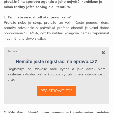
převážně na sporovu agendu a jeho největší koníčkem je
mimo rodiny ještě zoologie a literatura.
1. Proč jste se rozhodl stát právníkem?
Protože nebe je strop, protože lze velmi často pomoci lidem,
protože advokacie a právnická profese obecně je velmi dobře
honorovaná SLUŽBA, což by někteří kolegové neměli zapomínat
– zejména to slovo služba.
Reklama
Nemáte ještě registraci na epravo.cz?
Registrujte se, získejte řadu výhod a jako dárek Vám
zašleme aktuální online kurz na využití umělé inteligence v
praxi.
REGISTROVAT ZDE
2. Kdo Vás v životě - tom pracovním i soukromém - nejvíce