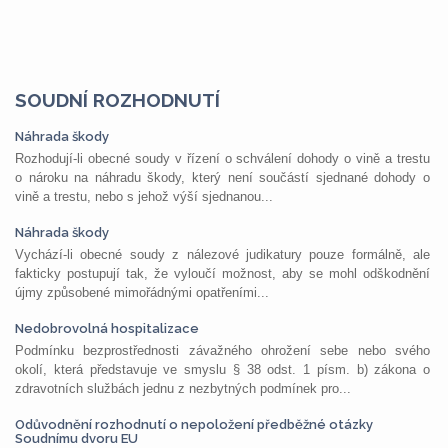
SOUDNÍ ROZHODNUTÍ
Náhrada škody
Rozhodují-li obecné soudy v řízení o schválení dohody o vině a trestu
o nároku na náhradu škody, který není součástí sjednané dohody o
vině a trestu, nebo s jehož výší sjednanou...
Náhrada škody
Vychází-li obecné soudy z nálezové judikatury pouze formálně, ale
fakticky postupují tak, že vyloučí možnost, aby se mohl odškodnění
újmy způsobené mimořádnými opatřeními...
Nedobrovolná hospitalizace
Podmínku bezprostřednosti závažného ohrožení sebe nebo svého
okolí, která představuje ve smyslu § 38 odst. 1 písm. b) zákona o
zdravotních službách jednu z nezbytných podmínek pro...
Odůvodnění rozhodnutí o nepoložení předběžné otázky
Soudnímu dvoru EU