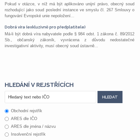
Pokud v otázce, v níž má být aplikováno unijní právo, obecný soud
rozhodující jako soud poslední instance ve smyslu čl. 267 Smlouvy o
fungování Evropské unie nepoložení...
Dobrá víra (exkluzivně pro předplatitele)
Má-li být dobrá víra nabyvatele podle § 984 odst. 1 zákona č. 89/2012
Sb., občanský zákoník, vyvrácena z důvodu nedostatečné
investigativní aktivity, musí obecný soud ústavně...
HLEDÁNÍ V REJSTŘÍCÍCH
Obchodní rejstřík
ARES dle IČO
ARES dle jména / názvu
Insolvenční rejstřík