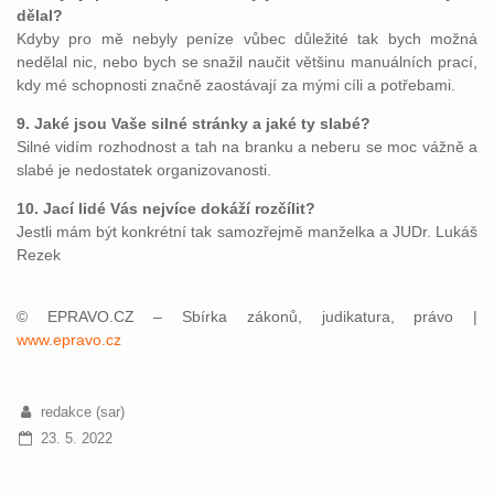
dělal?
Kdyby pro mě nebyly peníze vůbec důležité tak bych možná
nedělal nic, nebo bych se snažil naučit většinu manuálních prací,
kdy mé schopnosti značně zaostávají za mými cíli a potřebami.
9. Jaké jsou Vaše silné stránky a jaké ty slabé?
Silné vidím rozhodnost a tah na branku a neberu se moc vážně a
slabé je nedostatek organizovanosti.
10. Jací lidé Vás nejvíce dokáží rozčílit?
Jestli mám být konkrétní tak samozřejmě manželka a JUDr. Lukáš
Rezek
© EPRAVO.CZ – Sbírka zákonů, judikatura, právo |
www.epravo.cz
redakce (sar)
23. 5. 2022