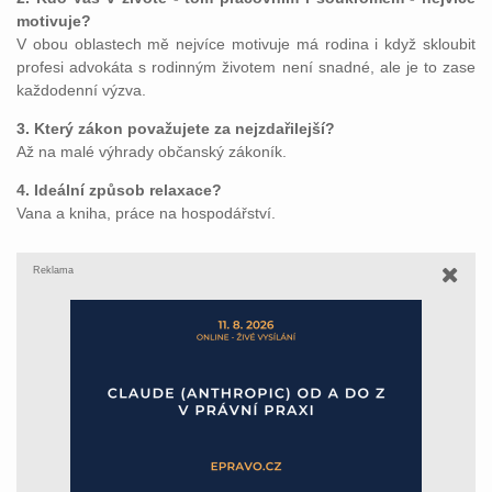
motivuje?
V obou oblastech mě nejvíce motivuje má rodina i když skloubit
profesi advokáta s rodinným životem není snadné, ale je to zase
každodenní výzva.
3. Který zákon považujete za nejzdařilejší?
Až na malé výhrady občanský zákoník.
4. Ideální způsob relaxace?
Vana a kniha, práce na hospodářství.
Reklama