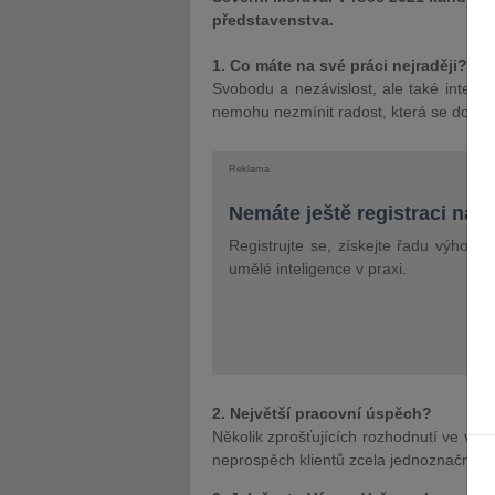
představenstva.
1. Co máte na své práci nejraději?
Svobodu a nezávislost, ale také intelek
nemohu nezmínit radost, která se dosta
Reklama
Nemáte ještě registraci na 
Registrujte se, získejte řadu výhod 
umělé inteligence v praxi.
2. Největší pracovní úspěch?
Několik zprošťujících rozhodnutí ve věc
neprospěch klientů zcela jednoznačných