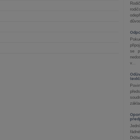
Rodič
rodič
odepř
důvod
Odp
Poku
připo
se p
nedo
v...
Odův
(exk
Povin
před
soudn
zákla
Opom
před
Jední
řádné
Držba