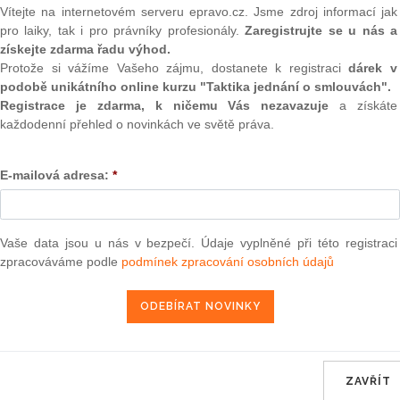
(onli
Vítejte na internetovém serveru epravo.cz. Jsme zdroj informací jak
pro laiky, tak i pro právníky profesionály.
Zaregistrujte se u nás a
2
získejte zdarma řadu výhod.
Prakt
Protože si vážíme Vašeho zájmu, dostanete k registraci
dárek v
smluv
tuální výzvy, které výkon advokacie přináší. Rozhodně však
podobě unikátního online kurzu "Taktika jednání o smlouvách".
ví, když se sem tam něco opravdu povede.
0
Registrace je zdarma, k ničemu Vás nezavazuje
a získáte
Prakt
každodenní přehled o novinkách ve světě práva.
judik
epravo.cz?
E-mailová adresa:
*
ONL
a jako dárek Vám zašleme aktuální online kurz na využití
Vnos
valor
soud
Vaše data jsou u nás v bezpečí. Údaje vyplněné při této registraci
REGISTROVAT ZDE
zpracováváme podle
podmínek zpracování osobních údajů
Výpo
neom
Nová 
Změn
ech pro život klientů velmi zásadních a z pohledu obžaloby v
energ
.
ZAVŘÍT
Čern