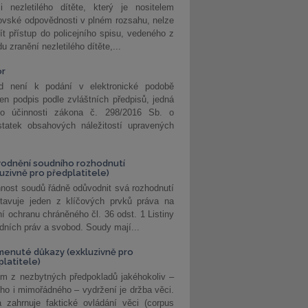
i nezletilého dítěte, který je nositelem
ovské odpovědnosti v plném rozsahu, nelze
ít přístup do policejního spisu, vedeného z
u zranění nezletilého dítěte,...
or
d není k podání v elektronické podobě
jen podpis podle zvláštních předpisů, jedná
o účinnosti zákona č. 298/2016 Sb. o
statek obsahových náležitostí upravených
odnění soudního rozhodnutí
luzivně pro předplatitele)
nost soudů řádně odůvodnit svá rozhodnutí
stavuje jeden z klíčových prvků práva na
í ochranu chráněného čl. 36 odst. 1 Listiny
dních práv a svobod. Soudy mají...
enuté důkazy (exkluzivně pro
platitele)
m z nezbytných předpokladů jakéhokoliv –
ho i mimořádného – vydržení je držba věci.
 zahrnuje faktické ovládání věci (corpus