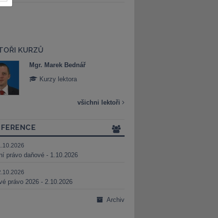
TOŘI KURZŮ
Mgr. Marek Bednář
Mgr. Veronika 
Kurzy lektora
Kurzy lektora
všichni lektoři
FERENCE
1.10.2026
ní právo daňové - 1.10.2026
2.10.2026
é právo 2026 - 2.10.2026
Archiv