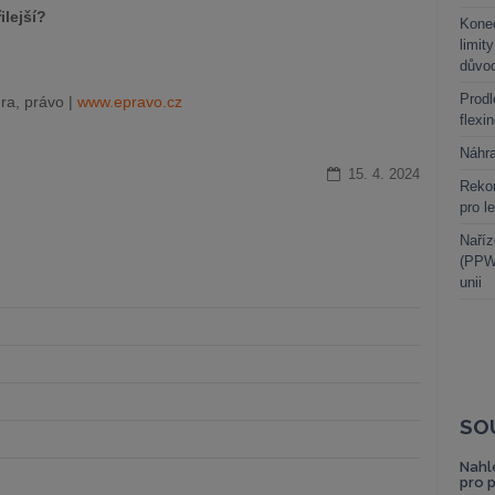
ilejší?
Kone
limit
důvo
Prodl
ra, právo |
www.epravo.cz
flexi
Náhr
15. 4. 2024
Rekor
pro l
Naříz
(PPWR
unii
SO
Nahl
pro 