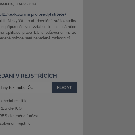
ssionis) a současně...
o EU (exkluzivně pro předplatitele)
l-li Nejvyšší soud dovolání stěžovatelky
 nepřípustné ve vztahu k její námitce
dně aplikace práva EU s odůvodněním, že
edené otázce není napadené rozhodnutí...
DÁNÍ V REJSTŘÍCÍCH
bchodní rejstřík
RES dle IČO
RES dle jména / názvu
solvenční rejstřík