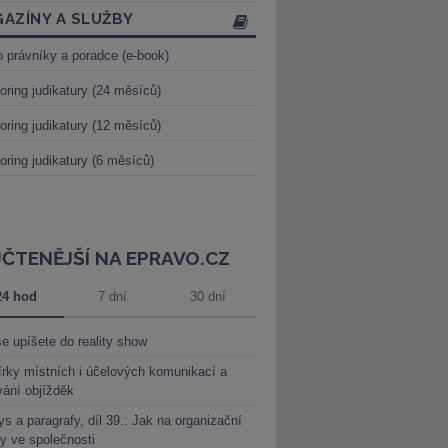
AZÍNY A SLUŽBY
o právníky a poradce (e-book)
oring judikatury (24 měsíců)
oring judikatury (12 měsíců)
oring judikatury (6 měsíců)
JČTENĚJŠÍ NA EPRAVO.CZ
24 hod
7 dní
30 dní
e upíšete do reality show
rky místních i účelových komunikací a
vání objížděk
s a paragrafy, díl 39.: Jak na organizační
y ve společnosti