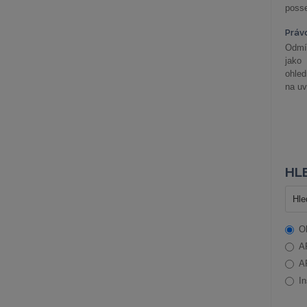
posse
Práv
Odmít
jako
ohle
na uv
HLE
O
A
A
In