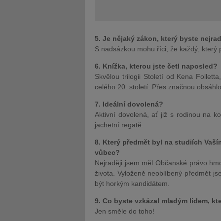
5. Je nějaký zákon, který byste nejrad
S nadsázkou mohu říci, že každý, který 
6. Knížka, kterou jste četl naposled?
Skvělou trilogii Století od Kena Follet
celého 20. století. Přes značnou obsáhlo
7. Ideální dovolená?
Aktivní dovolená, ať již s rodinou na 
jachetní regatě.
8. Který předmět byl na studiích Vaší
vůbec?
Nejraději jsem měl Občanské právo hmo
života. Vyloženě neoblíbený předmět js
být horkým kandidátem.
9. Co byste vzkázal mladým lidem, kte
Jen směle do toho!