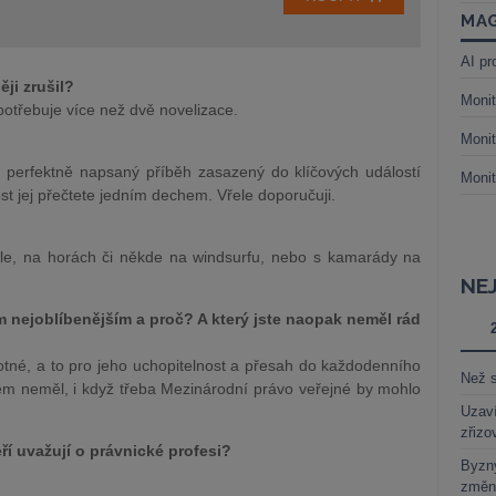
MAG
AI pr
ěji zrušil?
Monit
potřebuje více než dvě novelizace.
Monit
ta, perfektně napsaný příběh zasazený do klíčových událostí
Monit
st jej přečtete jedním dechem. Vřele doporučuji.
kole, na horách či někde na windsurfu, nebo s kamarády na
NE
m nejoblíbenějším a proč? A který jste naopak neměl rád
tné, a to pro jeho uchopitelnost a přesah do každodenního
Než s
em neměl, i když třeba Mezinárodní právo veřejné by mohlo
Uzaví
zřizo
ří uvažují o právnické profesi?
Byzny
změn