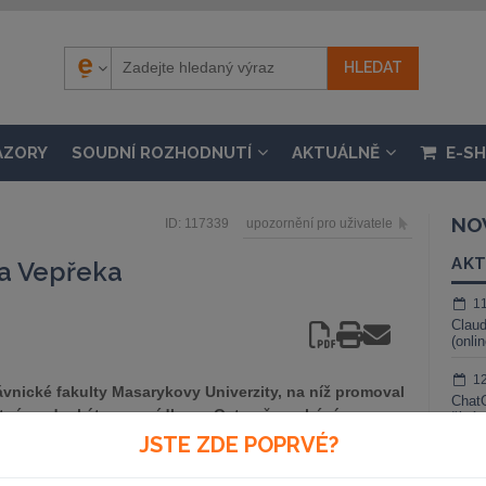
ÁZORY
SOUDNÍ ROZHODNUTÍ
AKTUÁLNĚ
E-S
NO
ID: 117339
upozornění pro uživatele
AKT
ba Vepřeka
1
Claud
(onli
1
vnické fakulty Masarykovy Univerzity, na níž promoval
ChatG
atným advokátem se sídlem v Ostravě a zabývá se
živé 
enem Výboru pro odbornou pomoc a ochranu zájmů
JSTE ZDE POPRVÉ?
1
i zástupcem regionálního představitele ČAK pro region
Gemin
val do představenstva ČAK, a to na návrh