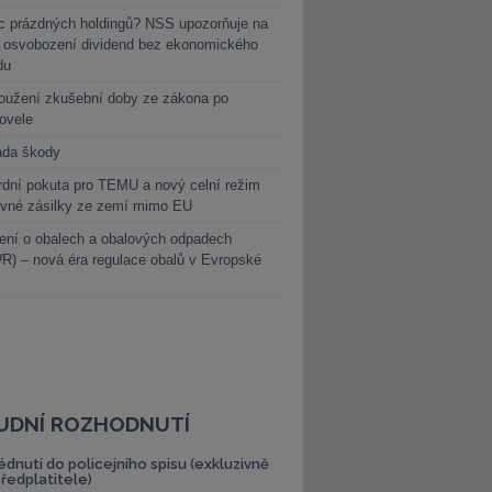
c prázdných holdingů? NSS upozorňuje na
y osvobození dividend bez ekonomického
du
oužení zkušební doby ze zákona po
novele
ada škody
dní pokuta pro TEMU a nový celní režim
evné zásilky ze zemí mimo EU
ení o obalech a obalových odpadech
) – nová éra regulace obalů v Evropské
UDNÍ ROZHODNUTÍ
édnutí do policejního spisu (exkluzivně
předplatitele)