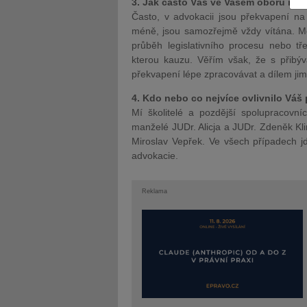
3. Jak často Vás ve Vašem oboru něc
Často, v advokacii jsou překvapení na
méně, jsou samozřejmě vždy vítána. Me
průběh legislativního procesu nebo t
kterou kauzu. Věřím však, že s přibýv
překvapení lépe zpracovávat a dílem jim
JUDr. Tomáš Nielsen
JUDr. Tom
4. Kdo nebo co nejvíce ovlivnilo Váš 
Kurzy lektora
Kurzy le
Mí školitelé a pozdější spolupracovní
manželé JUDr. Alicja a JUDr. Zdeněk Kl
Miroslav Vepřek. Ve všech případech j
advokacie.
Reklama