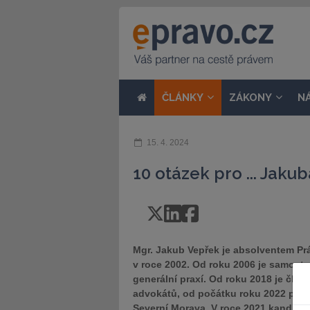
ČLÁNKY
ZÁKONY
N
15. 4. 2024
10 otázek pro ... Jaku
Mgr. Jakub Vepřek je absolventem Prá
v roce 2002. Od roku 2006 je samost
generální praxí. Od roku 2018 je čl
advokátů, od počátku roku 2022 pak 
Severní Morava. V roce 2021 kandido