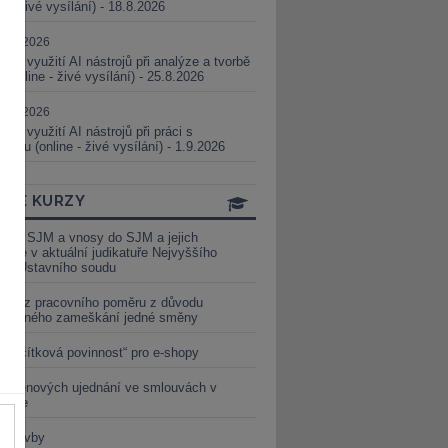
ne - živé vysílání) - 18.8.2026
5.08.2026
ické využití AI nástrojů při analýze a tvorbě
 (online - živé vysílání) - 25.8.2026
1.09.2026
ické využití AI nástrojů při práci s
aturou (online - živé vysílání) - 1.9.2026
INE KURZY
y ze SJM a vnosy do SJM a jejich
izace v aktuální judikatuře Nejvyššího
u a Ústavního soudu
věď z pracovního poměru z důvodu
luveného zameškání jedné směny
„tlačítková povinnost“ pro e-shopy
a cenových ujednání ve smlouvách v
etice
é stavby