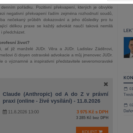
o překvapí?
 denním pořádku. Pozitivní překvapení, kterých je obvykle
zi negativní překvapení řadím zejména rozhodnutí soudů,
řeba nečekaný průběh dokazování a jeho důsledky pro tu
ající délkou praxe se každý advokát naučí taková nemilá
LEK
 i předcházet.
áš Sokol
JUDr. Martin Maisner, Ph.D.,
profesní život?
MCIArb
ktora
ci, ať již manželé JUDr. Věra a JUDr. Ladislav Záděrovi,
Kurzy lektora
imešovi či doyen ostravské advokacie a můj jmenovec JUDr.
de o významné a inspirativní představitele severomoravské
KON
0
Claude (Anthropic) od A do Z v právní
Trest
praxi (online - živé vysílání) - 11.8.2026
0
Daňov
11.8.2026 13:00
3 975 Kč s DPH
3 285 Kč bez DPH
KOUPIT