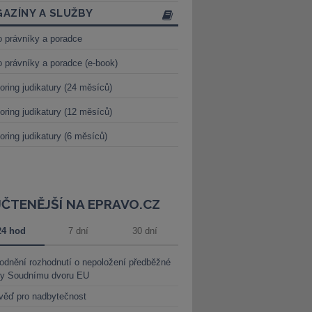
AZÍNY A SLUŽBY
o právníky a poradce
o právníky a poradce (e-book)
oring judikatury (24 měsíců)
oring judikatury (12 měsíců)
oring judikatury (6 měsíců)
JČTENĚJŠÍ NA EPRAVO.CZ
24 hod
7 dní
30 dní
dnění rozhodnutí o nepoložení předběžné
ky Soudnímu dvoru EU
věď pro nadbytečnost