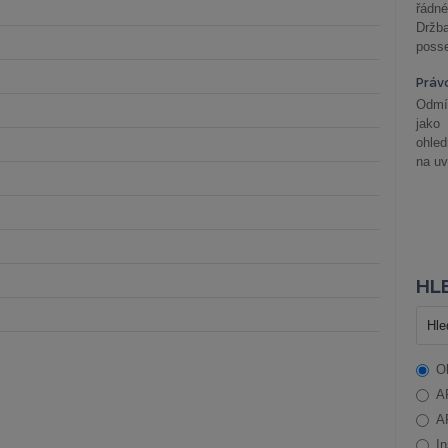
řádné
Držba
posse
Práv
Odmít
jako
ohle
na uv
HLE
O
A
A
In