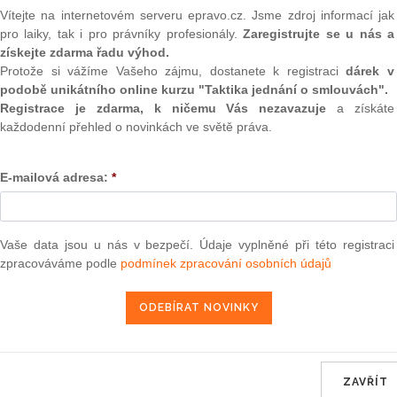
(onli
Vítejte na internetovém serveru epravo.cz. Jsme zdroj informací jak
pro laiky, tak i pro právníky profesionály.
Zaregistrujte se u nás a
2
získejte zdarma řadu výhod.
Prakt
smluv
Protože si vážíme Vašeho zájmu, dostanete k registraci
dárek v
překvapí a posune, často během jednoho dne řeším třeba
podobě unikátního online kurzu "Taktika jednání o smlouvách".
egalitu vs. únos dítěte z Německa, strategii trestněprávní
0
Registrace je zdarma, k ničemu Vás nezavazuje
a získáte
rální advokacie je široký, každá kauza má svůj příběh, za
Prakt
každodenní přehled o novinkách ve světě práva.
ta kreativní kombinace práva, psychologie, logiky, pochopení
judik
ozumu. Navíc i jednání advokáta v reálném světě je pestré od
í strategie vyjednávání, strategie sporu, zastupování před
E-mailová adresa:
*
ONL
někdy je to i drama. Do toho teď pracuji na novém projektu
onalizuje pracovní život samostatných advokátů, to je taky
Vnos
valor
soud
Vaše data jsou u nás v bezpečí. Údaje vyplněné při této registraci
zpracováváme podle
podmínek zpracování osobních údajů
Výpo
neom
epravo.cz?
Nová 
a jako dárek Vám zašleme aktuální online kurz na využití
Změn
energ
ZAVŘÍT
REGISTROVAT ZDE
Čern