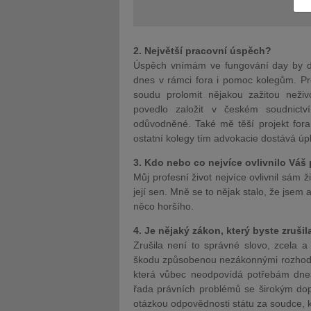
2. Největší pracovní úspěch?
Úspěch vnímám ve fungování day by da
dnes v rámci fora i pomoc kolegům. Pr
JUDr. Tomáš Nielsen
JUDr. Tom
soudu prolomit nějakou zažitou neživ
povedlo založit v českém soudnictv
Kurzy lektora
Kurzy le
odůvodněné. Také mě těší projekt fora
ostatní kolegy tím advokacie dostává úp
3. Kdo nebo co nejvíce ovlivnilo Váš 
Můj profesní život nejvíce ovlivnil sám 
její sen. Mně se to nějak stalo, že jsem 
něco horšího.
4. Je nějaký zákon, který byste zrušil
Zrušila není to správné slovo, zcela 
škodu způsobenou nezákonnými rozhodnu
která vůbec neodpovídá potřebám dneš
řada právních problémů se širokým do
otázkou odpovědnosti státu za soudce,