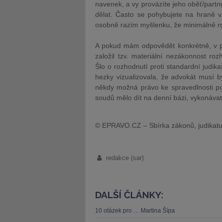
navenek, a vy provázíte jeho oběť/partn
dělat. Často se pohybujete na hraně v
osobně razím myšlenku, že minimálně ro
A pokud mám odpovědět konkrétně, v po
založil tzv. materiální nezákonnost ro
Šlo o rozhodnutí proti standardní judik
hezky vizualizovala, že advokát musí b
někdy možná právo ke spravedlnosti po
soudů mělo dít na denní bázi, vykonávat 
© EPRAVO.CZ – Sbírka zákonů, judikatu
redakce (sar)
DALŠÍ ČLÁNKY:
10 otázek pro … Martina Šípa