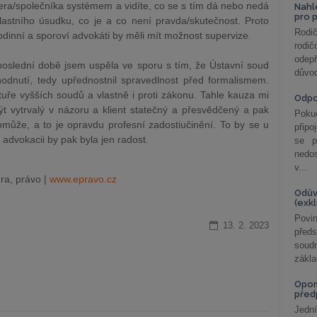
era/společníka systémem a vidíte, co se s tím dá nebo nedá
Nahl
pro 
lastního úsudku, co je a co není pravda/skutečnost. Proto
Rodič
dinní a sporoví advokáti by měli mít možnost supervize.
rodič
odepř
slední době jsem uspěla ve sporu s tím, že Ústavní soud
důvod
zhodnutí, tedy upřednostnil spravedlnost před formalismem.
atuře vyšších soudů a vlastně i proti zákonu. Tahle kauza mi
Odp
ýt vytrvalý v názoru a klient statečný a přesvědčený a pak
Poku
může, a to je opravdu profesní zadostiučinění. To by se u
připo
advokacii by pak byla jen radost.
se p
nedo
v...
ra, právo |
www.epravo.cz
Odův
(exk
Povin
13. 2. 2023
před
soudn
zákla
Opom
před
Jední