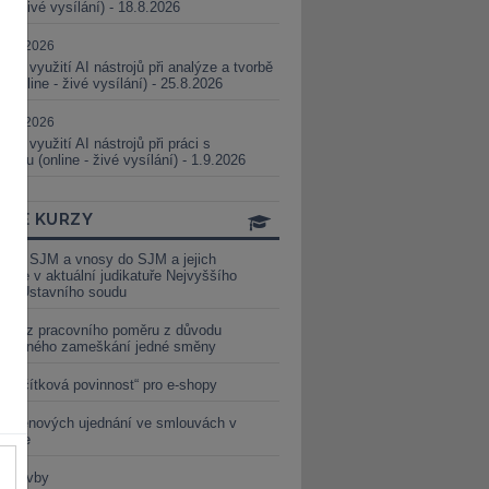
ne - živé vysílání) - 18.8.2026
5.08.2026
ické využití AI nástrojů při analýze a tvorbě
 (online - živé vysílání) - 25.8.2026
1.09.2026
ické využití AI nástrojů při práci s
aturou (online - živé vysílání) - 1.9.2026
INE KURZY
y ze SJM a vnosy do SJM a jejich
izace v aktuální judikatuře Nejvyššího
u a Ústavního soudu
věď z pracovního poměru z důvodu
luveného zameškání jedné směny
„tlačítková povinnost“ pro e-shopy
a cenových ujednání ve smlouvách v
etice
é stavby