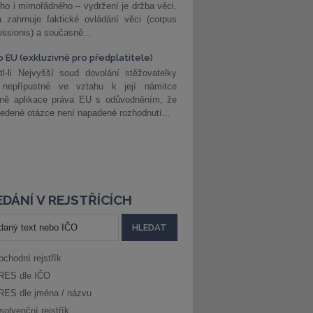
ho i mimořádného – vydržení je držba věci.
 zahrnuje faktické ovládání věci (corpus
ssionis) a současně...
o EU (exkluzivně pro předplatitele)
l-li Nejvyšší soud dovolání stěžovatelky
 nepřípustné ve vztahu k její námitce
dně aplikace práva EU s odůvodněním, že
edené otázce není napadené rozhodnutí...
DÁNÍ V REJSTŘÍCÍCH
bchodní rejstřík
RES dle IČO
RES dle jména / názvu
solvenční rejstřík