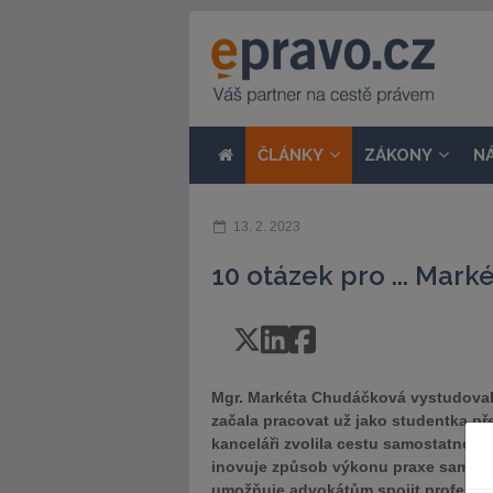
ČLÁNKY
ZÁKONY
N
13. 2. 2023
10 otázek pro ... Mar
Mgr. Markéta Chudáčková vystudovala
začala pracovat už jako studentka př
kanceláři zvolila cestu samostatné adv
inovuje způsob výkonu praxe samostat
umožňuje advokátům spojit profesioná