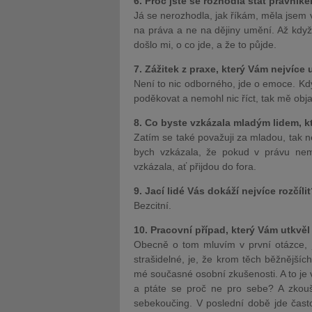
6. Proč jste se rozhodla stát právník
Já se nerozhodla, jak říkám, měla jsem 
na práva a ne na dějiny umění. Až když 
došlo mi, o co jde, a že to půjde.
7. Zážitek z praxe, který Vám nejvíce 
Není to nic odborného, jde o emoce. Kdy
poděkovat a nemohl nic říct, tak mě obja
8. Co byste vzkázala mladým lidem, kt
Zatím se také považuji za mladou, tak n
bych vzkázala, že pokud v právu nema
vzkázala, ať přijdou do fora.
9. Jací lidé Vás dokáží nejvíce rozčíli
Bezcitní.
10. Pracovní případ, který Vám utkvěl 
Obecně o tom mluvím v první otázce, 
strašidelné, je, že krom těch běžnějších 
mé současné osobní zkušenosti. A to je ve
a ptáte se proč ne pro sebe? A zkouší
sebekoučing. V poslední době jde často