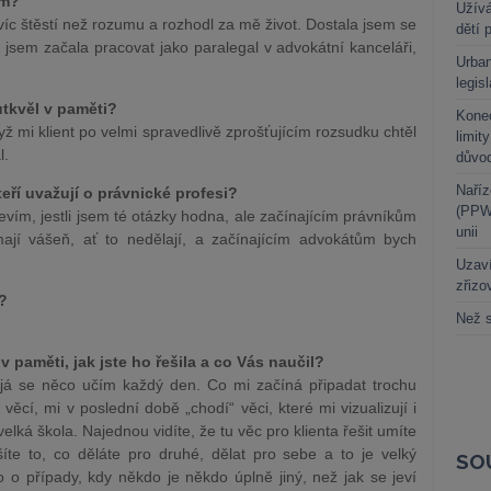
em?
Užívá
víc štěstí než rozumu a rozhodl za mě život. Dostala jsem se
dětí 
jsem začala pracovat jako paralegal v advokátní kanceláři,
Urban
legis
utkvěl v paměti?
Kone
ž mi klient po velmi spravedlivě zprošťujícím rozsudku chtěl
limit
l.
důvo
Naříz
eří uvažují o právnické profesi?
(PPWR
evím, jestli jsem té otázky hodna, ale začínajícím právníkům
unii
jí vášeň, ať to nedělají, a začínajícím advokátům bych
Uzaví
zřizo
t?
Než s
v paměti, jak jste ho řešila a co Vás naučil?
já se něco učím každý den. Co mi začíná připadat trochu
věcí, mi v poslední době „chodí“ věci, které mi vizualizují i
lká škola. Najednou vidíte, že tu věc pro klienta řešit umíte
te to, co děláte pro druhé, dělat pro sebe a to je velký
SO
 o případy, kdy někdo je někdo úplně jiný, než jak se jeví