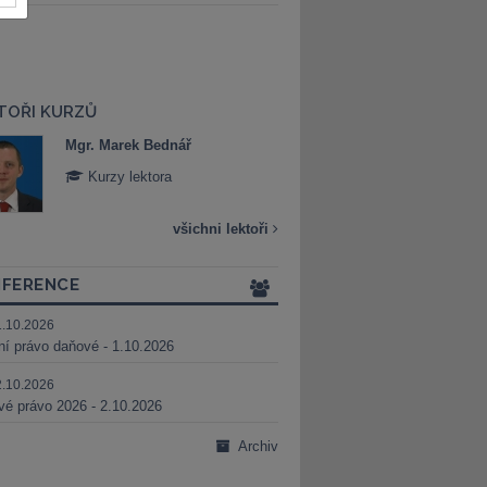
TOŘI KURZŮ
Mgr. Marek Bednář
Mgr. Veronika 
Kurzy lektora
Kurzy lektora
všichni lektoři
FERENCE
1.10.2026
ní právo daňové - 1.10.2026
2.10.2026
é právo 2026 - 2.10.2026
Archiv