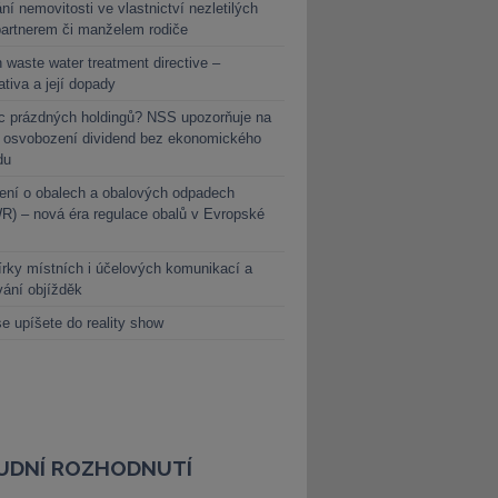
ní nemovitosti ve vlastnictví nezletilých
partnerem či manželem rodiče
 waste water treatment directive –
lativa a její dopady
c prázdných holdingů? NSS upozorňuje na
y osvobození dividend bez ekonomického
du
ení o obalech a obalových odpadech
) – nová éra regulace obalů v Evropské
rky místních i účelových komunikací a
vání objížděk
e upíšete do reality show
UDNÍ ROZHODNUTÍ