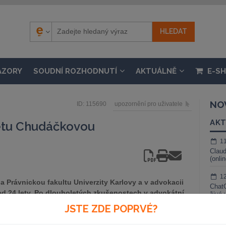
ÁZORY
SOUDNÍ ROZHODNUTÍ
AKTUÁLNĚ
E-S
NO
ID: 115690
upozornění pro uživatele
AKT
kétu Chudáčkovou
1
Claud
(onli
1
 Právnickou fakultu Univerzity Karlovy a v advokacii
ChatG
ed 24 lety. Po dlouholetých zkušenostech v advokátní
živé 
okacie. V roce 2021 založila projekt forum iuris, který
JSTE ZDE POPRVÉ?
1
ného advokáta a má za cíl vytvořit místo, které
Gemin
lní zázemí a sdílení profesních zkušeností s ostatními