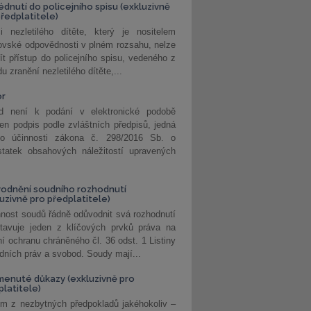
édnutí do policejního spisu (exkluzivně
předplatitele)
i nezletilého dítěte, který je nositelem
ovské odpovědnosti v plném rozsahu, nelze
ít přístup do policejního spisu, vedeného z
u zranění nezletilého dítěte,...
or
d není k podání v elektronické podobě
jen podpis podle zvláštních předpisů, jedná
o účinnosti zákona č. 298/2016 Sb. o
statek obsahových náležitostí upravených
odnění soudního rozhodnutí
luzivně pro předplatitele)
nost soudů řádně odůvodnit svá rozhodnutí
stavuje jeden z klíčových prvků práva na
í ochranu chráněného čl. 36 odst. 1 Listiny
dních práv a svobod. Soudy mají...
enuté důkazy (exkluzivně pro
platitele)
m z nezbytných předpokladů jakéhokoliv –