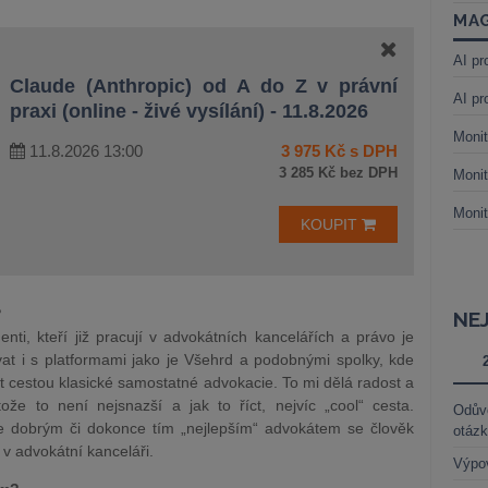
MAG
AI pr
Claude (Anthropic) od A do Z v právní
AI pr
praxi (online - živé vysílání) - 11.8.2026
Monit
11.8.2026 13:00
3 975 Kč s DPH
3 285 Kč bez DPH
Monit
Monit
KOUPIT
?
NE
denti, kteří již pracují v advokátních kancelářích a právo je
vat i s platformami jako je Všehrd a podobnými spolky, kde
jít cestou klasické samostatné advokacie. To mi dělá radost a
ože to není nejsnazší a jak to říct, nejvíc „cool“ cesta.
Odůvo
e dobrým či dokonce tím „nejlepším“ advokátem se člověk
otáz
 advokátní kanceláři.
Výpo