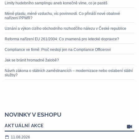
Limity hudebního samplingu aneb konečně víme, co je pastiš
Méně plastu, méně vzduchu, víc povinností. Co přináší nové obalové
nařízení PPWR?
Uznání a výkon cizího obchodního rozhodčího nálezu v České republice
Reforma nařízení EU 261/2004: Co znamená pro letecké dopravce?
Compliance ve firmě: Proč nestojí jen na Compliance Officerovi
Jak se bránit hromadné žalobě?
Návrh zákona o státních zaměstnancích – modernizace nebo oslabení státní
služby?
NOVINKY V ESHOPU
AKTUÁLNÍ AKCE
11.08.2026