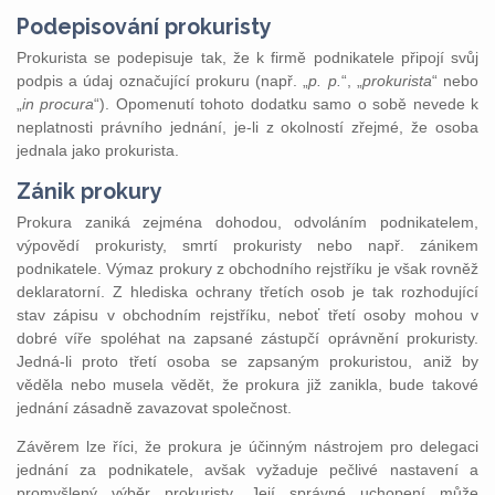
Podepisování
prokuristy
Prokurista se podepisuje tak, že k firmě podnikatele připojí svůj
podpis a údaj označující prokuru (např. „
p. p.
“, „
prokurista
“ nebo
„
in procura
“). Opomenutí tohoto dodatku samo o sobě nevede k
neplatnosti právního jednání, je-li z okolností zřejmé, že osoba
jednala jako prokurista.
Zánik prokury
Prokura zaniká zejména dohodou, odvoláním podnikatelem,
výpovědí prokuristy, smrtí prokuristy nebo např. zánikem
podnikatele. Výmaz prokury z obchodního rejstříku je však rovněž
deklaratorní. Z hlediska ochrany třetích osob je tak rozhodující
stav zápisu v obchodním rejstříku, neboť třetí osoby mohou v
dobré víře spoléhat na zapsané zástupčí oprávnění prokuristy.
Jedná-li proto třetí osoba se zapsaným prokuristou, aniž by
věděla nebo musela vědět, že prokura již zanikla, bude takové
jednání zásadně zavazovat společnost.
Závěrem lze říci, že prokura je účinným nástrojem pro delegaci
jednání za podnikatele, avšak vyžaduje pečlivé nastavení a
promyšlený výběr prokuristy. Její správné uchopení může