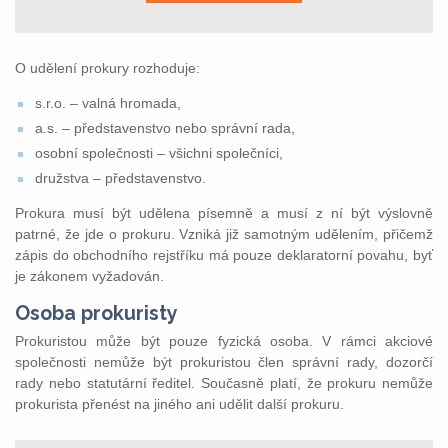
O udělení prokury rozhoduje:
s.r.o. – valná hromada,
a.s. – představenstvo nebo správní rada,
osobní společnosti – všichni společníci,
družstva – představenstvo.
Prokura musí být udělena písemně a musí z ní být výslovně
patrné, že jde o prokuru. Vzniká již samotným udělením, přičemž
zápis do obchodního rejstříku má pouze deklaratorní povahu, byť
je zákonem vyžadován.
Osoba prokuristy
Prokuristou může být pouze fyzická osoba. V rámci akciové
společnosti nemůže být prokuristou člen správní rady, dozorčí
rady nebo statutární ředitel. Současně platí, že prokuru nemůže
prokurista přenést na jiného ani udělit další prokuru.