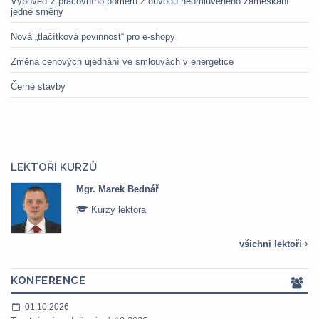
Výpověď z pracovního poměru z důvodu neomluveného zameškání
jedné směny
Nová „tlačítková povinnost“ pro e-shopy
Změna cenových ujednání ve smlouvách v energetice
Černé stavby
LEKTOŘI KURZŮ
Mgr. Marek Bednář
Kurzy lektora
všichni lektoři
KONFERENCE
01.10.2026