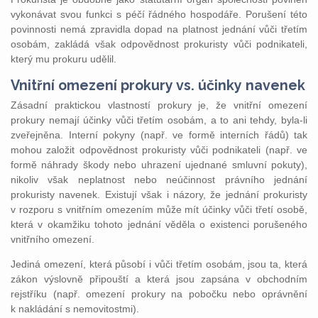
vykonávat svou funkci s péčí řádného hospodáře. Porušení této
povinnosti nemá zpravidla dopad na platnost jednání vůči třetím
osobám, zakládá však odpovědnost prokuristy vůči podnikateli,
který mu prokuru udělil.
Vnitřní omezení prokury vs.
účinky
navenek
Zásadní praktickou vlastností prokury je, že vnitřní omezení
prokury nemají účinky vůči třetím osobám, a to ani tehdy, byla-li
zveřejněna. Interní pokyny (např. ve formě interních řádů) tak
mohou založit odpovědnost prokuristy vůči podnikateli (např. ve
formě náhrady škody nebo uhrazení ujednané smluvní pokuty),
nikoliv však neplatnost nebo neúčinnost právního jednání
prokuristy navenek. Existují však i názory, že jednání prokuristy
v rozporu s vnitřním omezením může mít účinky vůči třetí osobě,
která v okamžiku tohoto jednání věděla o existenci porušeného
vnitřního omezení.
Jediná omezení, která působí i vůči třetím osobám, jsou ta, která
zákon výslovně připouští a která jsou zapsána v obchodním
rejstříku (např. omezení prokury na pobočku nebo oprávnění
k nakládání s nemovitostmi).