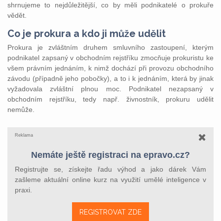
shrnujeme to nejdůležitější, co by měli podnikatelé o prokuře
vědět.
Co je prokura a kdo ji může udělit
Prokura je zvláštním druhem smluvního zastoupení, kterým
podnikatel zapsaný v obchodním rejstříku zmocňuje prokuristu ke
všem právním jednáním, k nimž dochází při provozu obchodního
závodu (případně jeho pobočky), a to i k jednáním, která by jinak
vyžadovala zvláštní plnou moc. Podnikatel nezapsaný v
obchodním rejstříku, tedy např. živnostník, prokuru udělit
nemůže.
Reklama
Nemáte ještě registraci na epravo.cz?
Registrujte se, získejte řadu výhod a jako dárek Vám
zašleme aktuální online kurz na využití umělé inteligence v
praxi.
REGISTROVAT ZDE