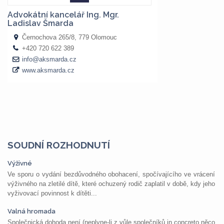
SOUDNÍ ROZHODNUTÍ
Výživné
Ve sporu o vydání bezdůvodného obohacení, spočívajícího ve vrácení
výživného na zletilé dítě, které ochuzený rodič zaplatil v době, kdy jeho
vyživovací povinnost k dítěti...
Valná hromada
Společnická dohoda není (neplyne-li z vůle společníků in concreto něco