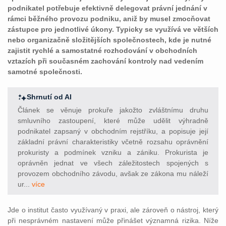
podnikatel potřebuje efektivně delegovat právní jednání v
rámci běžného provozu podniku, aniž by musel zmocňovat
zástupce pro jednotlivé úkony. Typicky se využívá ve větších
nebo organizačně složitějších společnostech, kde je nutné
zajistit rychlé a samostatné rozhodování v obchodních
vztazích při současném zachování kontroly nad vedením
samotné společnosti.
Shrnutí od AI
Článek se věnuje prokuře jakožto zvláštnímu druhu
smluvního zastoupení, které může udělit výhradně
podnikatel zapsaný v obchodním rejstříku, a popisuje její
základní právní charakteristiky včetně rozsahu oprávnění
prokuristy a podmínek vzniku a zániku. Prokurista je
oprávněn jednat ve všech záležitostech spojených s
provozem obchodního závodu, avšak ze zákona mu náleží
ur...
více
Jde o institut často využívaný v praxi, ale zároveň o nástroj, který
při nesprávném nastavení může přinášet významná rizika. Níže