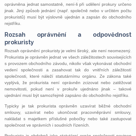
oprávněna jednat samostatně, není‑li při udělení prokury určeno
jinak. Jiný způsob jednání (např. společně nebo v určitém počtu
prokuristů) musí být výslovně ujednán a zapsán do obchodního
rejstříku.
Rozsah oprávnění a odpovědnost
prokuristy
Rozsah oprávnění prokuristy je velmi široký, ale není neomezený.
Prokurista je oprávněn jednat ve všech záležitostech souvisejících
s provozem obchodního závodu, nikoliv však vykonávat obchodní
vedení společnosti a zasahovat tak do vnitřních záležitostí
společnosti, které náleží statutárnímu orgánu. Ze zákona také
vyplývá, že prokurista není oprávněn zcizovat nebo zatěžovat
nemovitosti, pokud není v prokuře ujednáno jinak – takové
ujednání musí být samozřejmě zapsáno do obchodního rejstříku.
Typicky je tak prokurista oprávněn uzavírat běžné obchodní
smlouvy, uzavírat nebo ukončovat pracovněprávní smlouvy,
nakládat s majetkem příslušné pobočky nebo také zastupovat
společnost ve správních i soudních řízeních.
Prokurista je obdobně jako statutární orgán společnosti povinen