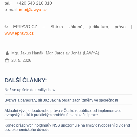
tel.: +420 543 216 310
e-mail:
info@lawya.cz
© EPRAVO.CZ – Sbírka zákonů, judikatura, právo |
www.epravo.cz
Mgr. Jakub Hanák, Mgr. Jaroslav Jonáš (LAWYA)
28. 5. 2026
DALŠÍ ČLÁNKY:
Než se upíšete do reality show
Byznys a paragrafy, díl 39.: Jak na organizační změny ve společnosti
Aktuální vývoj odpadového práva v České republice: od implementace
evropských cílů k praktickým problémům aplikační praxe
Konec prázdných holdingů? NSS upozorňuje na limity osvobození dividend
bez ekonomického důvodu