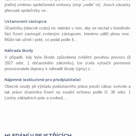
jiného) změnou společenské smlouvy (stojí „vedle“ ní). Jsou-li závazky
převzaté společníky ve...
Ustanovení zástupce
Účastníku (obecně vzato) nic nebrání v tom, aby se nechal v kterékoliv
fázi řízení zastoupit zvoleným zástupcem, kterému udělí plnou moc.
Může tak učinit i poté, co podal podle §...
Náhrada škody
V případě, kdy byla škoda způsobena zvláštní povahou provozu (§
2927 odst. 1 občanského zákoníku), lze zcela vyloučit povinnost
provozovatele dopravy k náhradě škody (újmy) z...
Nájemné (exkluzivně pro předplatitele)
Obecné soudy při výkladu podústavního práva poruší zákaz svévole a
tak právo účastníka řízení na soudní ochranu podle čl. 36 odst. 1
Listiny základních práv a svobod,...
HLEDÁNÍ V REJSTŘÍCÍCH