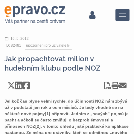
Menu
16. 5. 2012
ID: 82481
upozornění pro uživatele
Jak propachtovat milion v
hudebním klubu podle NOZ
Jelikož čas plyne velmi rychle, do účinnosti NOZ nám zbývá
už v podstatě jen rok a osm měsíců. Je tedy vhodné se na
některé nové pojmy[1] připravit. Jedním z „nových“ pojmů je
pacht a ačkoli se často zmiňuji o bezproblémovosti a
přínosech NOZ[2], v tomto ohledu jisté praktické komplikace
nastanou. Zejména pro právníky, kteří se odmítnou „nového