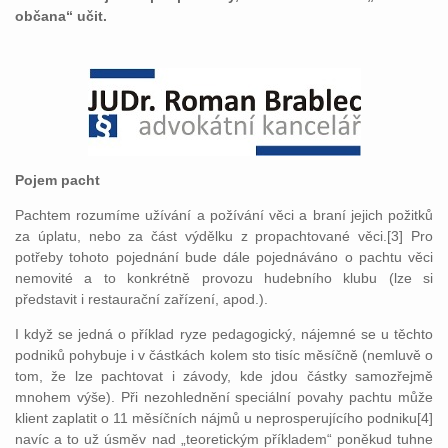
občana“ učit.
Pojem pacht
Pachtem rozumíme užívání a požívání věci a braní jejich požitků
za úplatu, nebo za část výdělku z propachtované věci.[3] Pro
potřeby tohoto pojednání bude dále pojednáváno o pachtu věci
nemovité a to konkrétně provozu hudebního klubu (lze si
představit i restaurační zařízení, apod.).
I když se jedná o příklad ryze pedagogický, nájemné se u těchto
podniků pohybuje i v částkách kolem sto tisíc měsíčně (nemluvě o
tom, že lze pachtovat i závody, kde jdou částky samozřejmě
mnohem výše). Při nezohlednění speciální povahy pachtu může
klient zaplatit o 11 měsíčních nájmů u neprosperujícího podniku[4]
navíc a to už úsměv nad „teoretickým příkladem“ poněkud tuhne