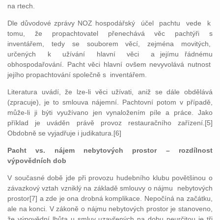
na rtech.
Dle důvodové zprávy NOZ hospodářský účel pachtu vede k
tomu, že propachtovatel přenechává věc pachtýři s
inventářem, tedy se souborem věcí, zejména movitých,
určených k užívání hlavní věci a jejímu řádnému
obhospodařování. Pacht věci hlavní ovšem nevyvolává nutnost
jejího propachtování společně s inventářem.
Literatura uvádí, že lze-li věci užívati, aniž se dále obdělává
(zpracuje), je to smlouva nájemní. Pachtovní potom v případě,
může-li ji býti využívano jen vynaložením píle a práce. Jako
příklad je uváděn právě provoz restauračního zařízení.[5]
Obdobně se vyjadřuje i judikatura.[6]
Pacht vs. nájem nebytových prostor – rozdílnost
výpovědních dob
V současné době jde při provozu hudebního klubu povětšinou o
závazkový vztah vzniklý na základě smlouvy o nájmu nebytových
prostor[7] a zde je ona drobná komplikace. Nepočíná na začátku,
ale na konci. V zákoně o nájmu nebytových prostor je stanoveno,
že výpovědní lhůta u smluv uzavřených na dobu neurčitou je tři