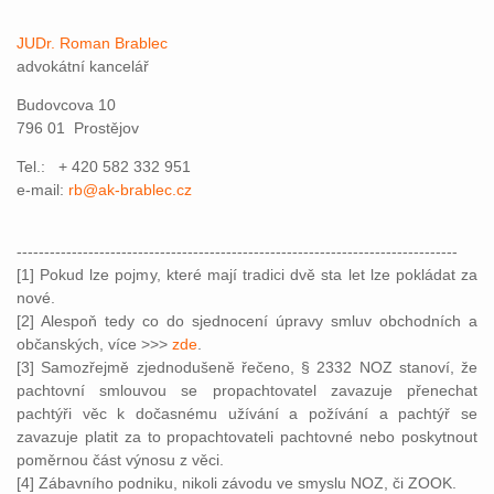
JUDr. Roman Brablec
advokátní kancelář
Budovcova 10
796 01 Prostějov
Tel.: + 420 582 332 951
e-mail:
rb@ak-brablec.cz
--------------------------------------------------------------------------------
[1] Pokud lze pojmy, které mají tradici dvě sta let lze pokládat za
nové.
[2] Alespoň tedy co do sjednocení úpravy smluv obchodních a
občanských, více >>>
zde
.
[3] Samozřejmě zjednodušeně řečeno, § 2332 NOZ stanoví, že
pachtovní smlouvou se propachtovatel zavazuje přenechat
pachtýři věc k dočasnému užívání a požívání a pachtýř se
zavazuje platit za to propachtovateli pachtovné nebo poskytnout
poměrnou část výnosu z věci.
[4] Zábavního podniku, nikoli závodu ve smyslu NOZ, či ZOOK.