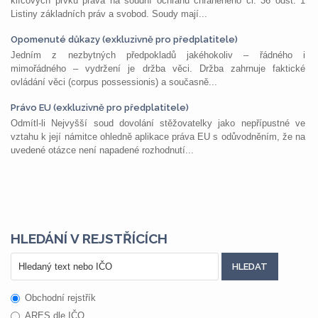
klíčových prvků práva na soudní ochranu chráněného čl. 36 odst. 1
Listiny základních práv a svobod. Soudy mají...
Opomenuté důkazy (exkluzivně pro předplatitele)
Jedním z nezbytných předpokladů jakéhokoliv – řádného i
mimořádného – vydržení je držba věci. Držba zahrnuje faktické
ovládání věci (corpus possessionis) a současně...
Právo EU (exkluzivně pro předplatitele)
Odmítl-li Nejvyšší soud dovolání stěžovatelky jako nepřípustné ve
vztahu k její námitce ohledně aplikace práva EU s odůvodněním, že na
uvedené otázce není napadené rozhodnutí...
HLEDÁNÍ V REJSTŘÍCÍCH
Obchodní rejstřík
ARES dle IČO