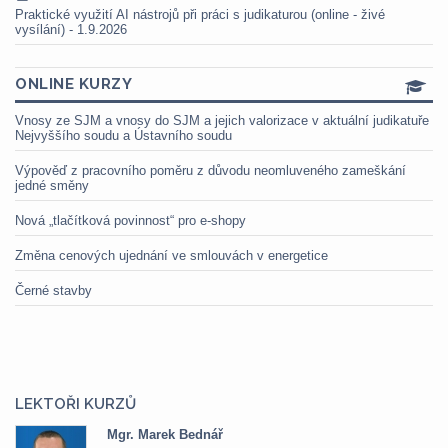
Praktické využití AI nástrojů při práci s judikaturou (online - živé
vysílání) - 1.9.2026
ONLINE KURZY
Vnosy ze SJM a vnosy do SJM a jejich valorizace v aktuální judikatuře
Nejvyššího soudu a Ústavního soudu
Výpověď z pracovního poměru z důvodu neomluveného zameškání
jedné směny
Nová „tlačítková povinnost“ pro e-shopy
Změna cenových ujednání ve smlouvách v energetice
Černé stavby
LEKTOŘI KURZŮ
Mgr. Marek Bednář