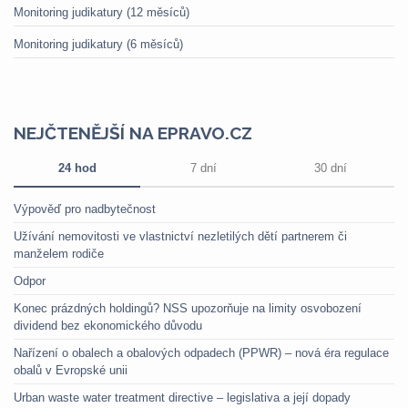
Monitoring judikatury (12 měsíců)
Monitoring judikatury (6 měsíců)
NEJČTENĚJŠÍ NA EPRAVO.CZ
24 hod
7 dní
30 dní
Výpověď pro nadbytečnost
Užívání nemovitosti ve vlastnictví nezletilých dětí partnerem či
manželem rodiče
Odpor
Konec prázdných holdingů? NSS upozorňuje na limity osvobození
dividend bez ekonomického důvodu
Nařízení o obalech a obalových odpadech (PPWR) – nová éra regulace
obalů v Evropské unii
Urban waste water treatment directive – legislativa a její dopady