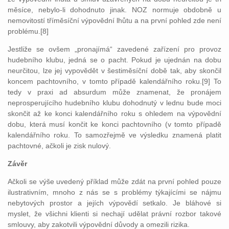
měsíce, nebylo-li dohodnuto jinak. NOZ normuje obdobně u
nemovitostí tříměsíční výpovědní lhůtu a na první pohled zde není
problému.[8]
Jestliže se ovšem „pronajímá“ zavedené zařízení pro provoz
hudebního klubu, jedná se o pacht. Pokud je ujednán na dobu
neurčitou, lze jej vypovědět v šestiměsíční době tak, aby skončil
koncem pachtovního, v tomto případě kalendářního roku.[9] To
tedy v praxi ad absurdum může znamenat, že pronájem
neprosperujícího hudebního klubu dohodnutý v lednu bude moci
skončit až ke konci kalendářního roku s ohledem na výpovědní
dobu, která musí končit ke konci pachtovního (v tomto případě
kalendářního roku. To samozřejmě ve výsledku znamená platit
pachtovné, ačkoli je zisk nulový.
Závěr
Ačkoli se výše uvedený příklad může zdát na první pohled pouze
ilustrativním, mnoho z nás se s problémy týkajícími se nájmu
nebytových prostor a jejích výpovědí setkalo. Je bláhové si
myslet, že všichni klienti si nechají udělat právní rozbor takové
smlouvy, aby zakotvili výpovědní důvody a omezili rizika.