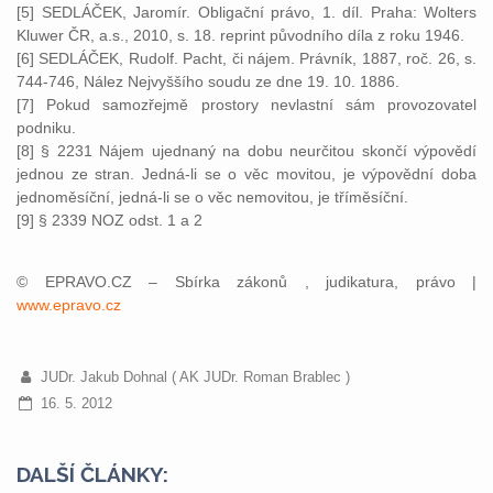
[5] SEDLÁČEK, Jaromír. Obligační právo, 1. díl. Praha: Wolters
Kluwer ČR, a.s., 2010, s. 18. reprint původního díla z roku 1946.
[6] SEDLÁČEK, Rudolf. Pacht, či nájem. Právník, 1887, roč. 26, s.
744-746, Nález Nejvyššího soudu ze dne 19. 10. 1886.
[7] Pokud samozřejmě prostory nevlastní sám provozovatel
podniku.
[8] § 2231 Nájem ujednaný na dobu neurčitou skončí výpovědí
jednou ze stran. Jedná-li se o věc movitou, je výpovědní doba
jednoměsíční, jedná-li se o věc nemovitou, je tříměsíční.
[9] § 2339 NOZ odst. 1 a 2
© EPRAVO.CZ – Sbírka zákonů , judikatura, právo |
www.epravo.cz
JUDr. Jakub Dohnal ( AK JUDr. Roman Brablec )
16. 5. 2012
DALŠÍ ČLÁNKY: