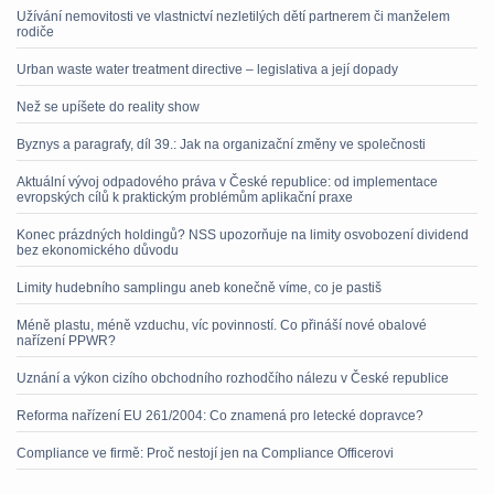
Užívání nemovitosti ve vlastnictví nezletilých dětí partnerem či manželem
rodiče
Urban waste water treatment directive – legislativa a její dopady
Než se upíšete do reality show
Byznys a paragrafy, díl 39.: Jak na organizační změny ve společnosti
Aktuální vývoj odpadového práva v České republice: od implementace
evropských cílů k praktickým problémům aplikační praxe
Konec prázdných holdingů? NSS upozorňuje na limity osvobození dividend
bez ekonomického důvodu
Limity hudebního samplingu aneb konečně víme, co je pastiš
Méně plastu, méně vzduchu, víc povinností. Co přináší nové obalové
nařízení PPWR?
Uznání a výkon cizího obchodního rozhodčího nálezu v České republice
Reforma nařízení EU 261/2004: Co znamená pro letecké dopravce?
Compliance ve firmě: Proč nestojí jen na Compliance Officerovi