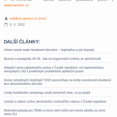
www.epravo.cz
redakce epravo.cz (mic)
9. 4. 2002
DALŠÍ ČLÁNKY:
Urban waste water treatment directive – legislativa a její dopady
Byznys a paragrafy, díl 39.: Jak na organizační změny ve společnosti
Aktuální vývoj odpadového práva v České republice: od implementace
evropských cílů k praktickým problémům aplikační praxe
Konec prázdných holdingů? NSS upozorňuje na limity osvobození dividend
bez ekonomického důvodu
Limity hudebního samplingu aneb konečně víme, co je pastiš
Uznání a výkon cizího obchodního rozhodčího nálezu v České republice
Rekordní pokuta pro TEMU a nový celní režim pro levné zásilky ze zemí
mimo EU