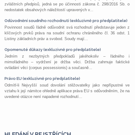
zvláštních předpisů, jedná se po účinnosti zákona č. 298/2016 Sb. o
nedostatek obsahových náležitostí upravených v...
Odůvodnění soudního rozhodnutí (exkluzivně pro předplatitele)
Povinnost soudů řádně odůvodnit svá rozhodnutí představuje jeden z
klíčových prvků práva na soudní ochranu chráněného čl. 36 odst. 1
Listiny základních práv a svobod. Soudy mají...
Opomenuté důkazy (exkluzivně pro předplatitele)
Jedním z nezbytných předpokladů jakéhokoliv – řádného i
mimořádného – vydržení je držba věci. Držba zahrnuje faktické
ovládání věci (corpus possessionis) a současně...
Právo EU (exkluzivně pro předplatitele)
Odmítl-li Nejvyšší soud dovolání stěžovatelky jako nepřípustné ve
vztahu k její námitce ohledně aplikace práva EU s odůvodněním, že na
uvedené otázce není napadené rozhodnutí...
HLEDÁNÍ V REJSTŘÍCÍCH