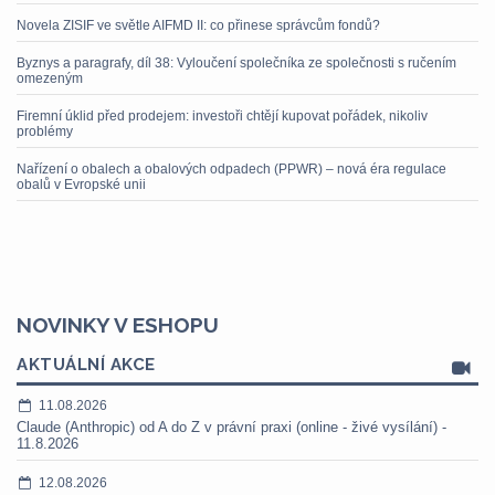
Novela ZISIF ve světle AIFMD II: co přinese správcům fondů?
Byznys a paragrafy, díl 38: Vyloučení společníka ze společnosti s ručením
omezeným
Firemní úklid před prodejem: investoři chtějí kupovat pořádek, nikoliv
problémy
Nařízení o obalech a obalových odpadech (PPWR) – nová éra regulace
obalů v Evropské unii
NOVINKY V ESHOPU
AKTUÁLNÍ AKCE
11.08.2026
Claude (Anthropic) od A do Z v právní praxi (online - živé vysílání) -
11.8.2026
12.08.2026