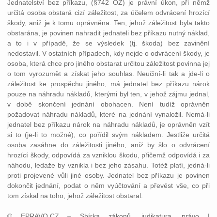
Jednatelství bez příkazu, (§742 OZ) je právní úkon, při němž
určitá osoba obstará cizí záležitost, za účelem odvrácení hrozící
škody, aniž je k tomu oprávněna. Ten, jehož záležitost byla takto
obstarána, je povinen nahradit jednateli bez příkazu nutný náklad,
a to i v případě, že se výsledek (tj. škoda) bez zavinění
nedostavil. V ostatních případech, kdy nejde o odvrácení škody, je
osoba, která chce pro jiného obstarat určitou záležitost povinna jej
o tom vyrozumět a získat jeho souhlas. Neučiní-li tak a jde-li o
záležitost ke prospěchu jiného, má jednatel bez příkazu nárok
pouze na náhradu nákladů, kterými byl ten, v jehož zájmu jednal,
v době skončení jednání obohacen. Není tudíž oprávněn
požadovat náhradu nákladů, které na jednání vynaložil. Nemá-li
jednatel bez příkazu nárok na náhradu nákladů, je oprávněn vzít
si to (je-li to možné), co pořídil svým nákladem. Jestliže určitá
osoba zasáhne do záležitosti jiného, aniž by šlo o odvrácení
hrozící škody, odpovídá za vzniklou škodu, přičemž odpovídá i za
náhodu, ledaže by vznikla i bez jeho zásahu. Totéž platí, jedná-li
proti projevené vůli jiné osoby. Jednatel bez příkazu je povinen
dokončit jednání, podat o něm vyúčtování a převést vše, co při
tom získal na toho, jehož záležitost obstaral.
© EPRAVO.CZ – Sbírka zákonů, judikatura, právo |