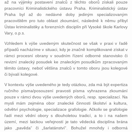
až na výjimky postavení znalců z těchto oborů získali pouze
pracovníci Kriminalistického ústavu Praha. Kriminalistický ústav
Praha byl až do nedávné doby jediným specializovaným
pracovištěm pro tuto oblast zkoumání, následně k němu přibyl
Ústav kriminalistiky a forenzních disciplín při Vysoké škole Karlovy
Vary, o.p.s.
Vzhledem k výše uvedeným skutečnost se však v praxi v řadě
případů nacházíme v situaci, kdy je značně komplikované získat v
rámci procesní obrany v soudním řízení odborné stanovisko či
revizní znalecký posudek ke znaleckým posudkům zpracovaným
těmito ústavy, neboť většina znalců v tomto oboru jsou kolegové
či bývalí kolegové.
V kontextu výše uvedeného je tedy otázkou, zda má být expertiza
ručního písma/posouzení pravosti písma vyhrazena zkoumání
pouze v rámci dvou výše uvedených oborů, resp. specializací. Na
mysli mám zejména obor znalecké činnosti školství a kultura,
odvětví psychologie, specializace grafologie. Ačkoliv se grafologie
řadí mezi vědní obory s dlouholetou tradicí, a to i na našem
území, mezi laickou veřejností je tato vědecká disciplína brána
jako „pavěda“ či „šarlatánství“. Bohužel mnohdy i odborná