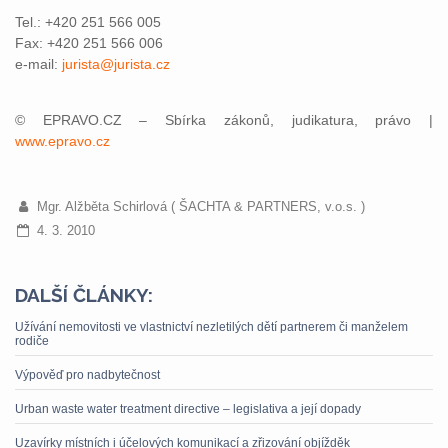
Tel.: +420 251 566 005
Fax: +420 251 566 006
e-mail:
jurista@jurista.cz
© EPRAVO.CZ – Sbírka zákonů, judikatura, právo |
www.epravo.cz
Mgr. Alžběta Schirlová ( ŠACHTA & PARTNERS, v.o.s. )
4. 3. 2010
DALŠÍ ČLÁNKY:
Užívání nemovitosti ve vlastnictví nezletilých dětí partnerem či manželem
rodiče
Výpověď pro nadbytečnost
Urban waste water treatment directive – legislativa a její dopady
Uzavírky místních i účelových komunikací a zřizování objížděk