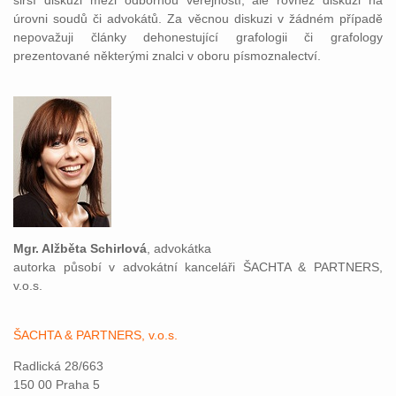
širší diskuzi mezi odbornou veřejností, ale rovněž diskuzi na
úrovni soudů či advokátů. Za věcnou diskuzi v žádném případě
nepovažuji články dehonestující grafologii či grafology
prezentované některými znalci v oboru písmoznalectví.
Mgr. Alžběta Schirlová
, advokátka
autorka působí v advokátní kanceláři ŠACHTA & PARTNERS,
v.o.s.
ŠACHTA & PARTNERS, v.o.s.
Radlická 28/663
150 00 Praha 5