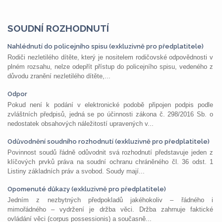
SOUDNÍ ROZHODNUTÍ
Nahlédnutí do policejního spisu (exkluzivně pro předplatitele)
Rodiči nezletilého dítěte, který je nositelem rodičovské odpovědnosti v
plném rozsahu, nelze odepřít přístup do policejního spisu, vedeného z
důvodu zranění nezletilého dítěte,...
Odpor
Pokud není k podání v elektronické podobě připojen podpis podle
zvláštních předpisů, jedná se po účinnosti zákona č. 298/2016 Sb. o
nedostatek obsahových náležitostí upravených v...
Odůvodnění soudního rozhodnutí (exkluzivně pro předplatitele)
Povinnost soudů řádně odůvodnit svá rozhodnutí představuje jeden z
klíčových prvků práva na soudní ochranu chráněného čl. 36 odst. 1
Listiny základních práv a svobod. Soudy mají...
Opomenuté důkazy (exkluzivně pro předplatitele)
Jedním z nezbytných předpokladů jakéhokoliv – řádného i
mimořádného – vydržení je držba věci. Držba zahrnuje faktické
ovládání věci (corpus possessionis) a současně...