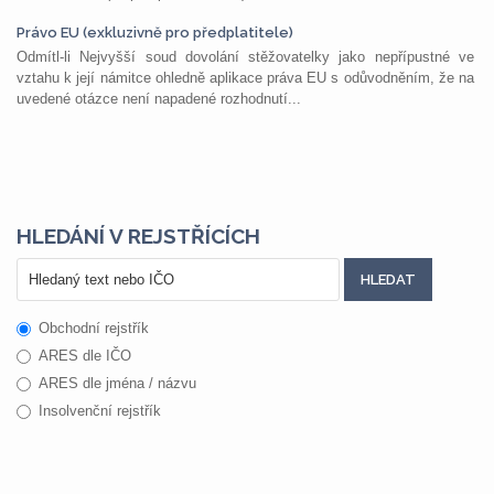
Právo EU (exkluzivně pro předplatitele)
Odmítl-li Nejvyšší soud dovolání stěžovatelky jako nepřípustné ve
vztahu k její námitce ohledně aplikace práva EU s odůvodněním, že na
uvedené otázce není napadené rozhodnutí...
HLEDÁNÍ V REJSTŘÍCÍCH
Obchodní rejstřík
ARES dle IČO
ARES dle jména / názvu
Insolvenční rejstřík