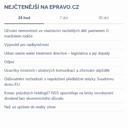
NEJČTENĚJŠÍ NA EPRAVO.CZ
24 hod
7 dní
30 dní
Užívání nemovitosti ve vlastnictví nezletilých dětí partnerem či
manželem rodiče
Výpověď pro nadbytečnost
Urban waste water treatment directive – legislativa a její dopady
Odpor
Uzavírky místních i účelových komunikací a zřizování objížděk
Odůvodnění rozhodnutí o nepoložení předběžné otázky Soudnímu
dvoru EU
Konec prázdných holdingů? NSS upozorňuje na limity osvobození
dividend bez ekonomického důvodu
Než se upíšete do reality show