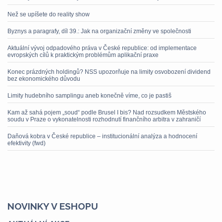
Než se upíšete do reality show
Byznys a paragrafy, díl 39.: Jak na organizační změny ve společnosti
Aktuální vývoj odpadového práva v České republice: od implementace
evropských cílů k praktickým problémům aplikační praxe
Konec prázdných holdingů? NSS upozorňuje na limity osvobození dividend
bez ekonomického důvodu
Limity hudebního samplingu aneb konečně víme, co je pastiš
Kam až sahá pojem „soud“ podle Brusel I bis? Nad rozsudkem Městského
soudu v Praze o vykonatelnosti rozhodnutí finančního arbitra v zahraničí
Daňová kobra v České republice – institucionální analýza a hodnocení
efektivity (fwd)
NOVINKY V ESHOPU