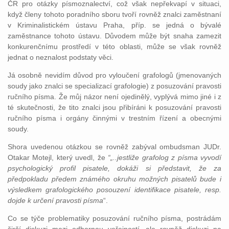
ČR pro otázky písmoznalectví, což však nepřekvapí v situaci,
když členy tohoto poradního sboru tvoří rovněž znalci zaměstnaní
v Kriminalistickém ústavu Praha, příp. se jedná o bývalé
zaměstnance tohoto ústavu. Důvodem může být snaha zamezit
konkurenčnímu prostředí v této oblasti, může se však rovněž
jednat o neznalost podstaty věci.
Já osobně nevidím důvod pro vyloučení grafologů (jmenovaných
soudy jako znalci se specializací grafologie) z posuzování pravosti
ručního písma. Že můj názor není ojedinělý, vyplývá mimo jiné i z
té skutečnosti, že tito znalci jsou přibíráni k posuzování pravosti
ručního písma i orgány činnými v trestním řízení a obecnými
soudy.
Shora uvedenou otázkou se rovněž zabýval ombudsman JUDr.
Otakar Motejl, který uvedl, že
“„..jestliže grafolog z písma vyvodí
psychologický profil pisatele, dokáži si představit, že za
předpokladu předem známého okruhu možných pisatelů bude i
výsledkem grafologického posouzení identifikace pisatele, resp.
dojde k určení pravosti písma
“.
Co se týče problematiky posuzování ručního písma, postrádám