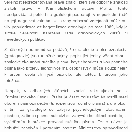
veřejnost reprezentovaná právě znalci, kteří své odborné znalosti
získali právě v Kriminalistickém ústavu Praha, tento
neodpovídající pohled na grafologii podporují. V neposlední řadě
na její negativní vnímání ze strany odborné veřejnosti může mít
vliv popularizace až bagatelizace grafologie po roce 1989, kdy je
široké veřejnosti nabízena řada grafologických kurzů či
nevědeckých publikací.
Z některých pramenů se podává, že grafologie a písmoznalectví
(grafognozie) jsou totožné pojmy, popisující jediný vědní obor –
znalecké zkoumání ručního písma, když charakter rukou psaného
písma jako projevu jednotlivce má osobní rysy, může sloužit nejen
k určení osobních rysů pisatele, ale taktéž k určení jeho
totožnosti.
Naopak, v odborných článcích znalců rekrutujících se z
Kriminalistického ústavu Praha je často zdůrazňován rozdíl mezi
oborem písmoznalectví (tj. expertizou ručního písma) a grafologií
s tím, že grafologie se zabývá psychologickým zkoumáním
pisatele, zatímco písmoznalectví se zabývá identifikací pisatele, tj.
vyjádřením k otázce pravosti ručního písma. Tento názor je
bohužel zastáván i poradním sborem Ministerstva spravedlnosti