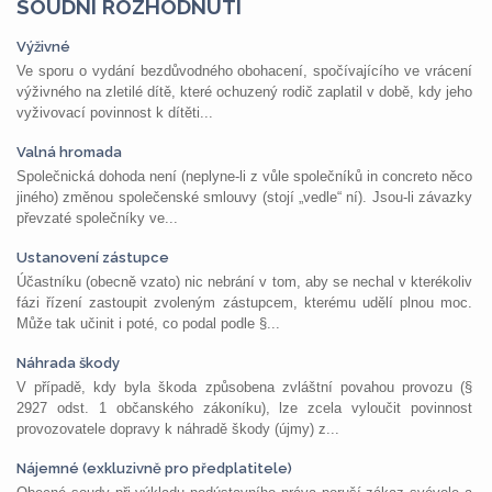
SOUDNÍ ROZHODNUTÍ
Výživné
Ve sporu o vydání bezdůvodného obohacení, spočívajícího ve vrácení
výživného na zletilé dítě, které ochuzený rodič zaplatil v době, kdy jeho
vyživovací povinnost k dítěti...
Valná hromada
Společnická dohoda není (neplyne-li z vůle společníků in concreto něco
jiného) změnou společenské smlouvy (stojí „vedle“ ní). Jsou-li závazky
převzaté společníky ve...
Ustanovení zástupce
Účastníku (obecně vzato) nic nebrání v tom, aby se nechal v kterékoliv
fázi řízení zastoupit zvoleným zástupcem, kterému udělí plnou moc.
Může tak učinit i poté, co podal podle §...
Náhrada škody
V případě, kdy byla škoda způsobena zvláštní povahou provozu (§
2927 odst. 1 občanského zákoníku), lze zcela vyloučit povinnost
provozovatele dopravy k náhradě škody (újmy) z...
Nájemné (exkluzivně pro předplatitele)