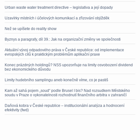
Urban waste water treatment directive – legislativa a její dopady
Uzavírky místních i účelových komunikací a zřizování objížděk
Než se upíšete do reality show
Byznys a paragrafy, díl 39.: Jak na organizační změny ve společnosti
Aktuální vývoj odpadového práva v České republice: od implementace
evropských cílů k praktickým problémům aplikační praxe
Konec prázdných holdingů? NSS upozorňuje na limity osvobození dividend
bez ekonomického důvodu
Limity hudebního samplingu aneb konečně víme, co je pastiš
Kam až sahá pojem „soud“ podle Brusel I bis? Nad rozsudkem Městského
soudu v Praze o vykonatelnosti rozhodnutí finančního arbitra v zahraničí
Daňová kobra v České republice – institucionální analýza a hodnocení
efektivity (fwd)