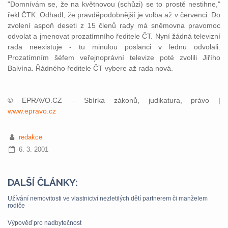
"Domnívám se, že na květnovou (schůzi) se to prostě nestihne,"
řekl ČTK. Odhadl, že pravděpodobnější je volba až v červenci. Do
zvolení aspoň deseti z 15 členů rady má sněmovna pravomoc
odvolat a jmenovat prozatímního ředitele ČT. Nyní žádná televizní
rada neexistuje - tu minulou poslanci v lednu odvolali.
Prozatímním šéfem veřejnoprávní televize poté zvolili Jiřího
Balvína. Řádného ředitele ČT vybere až rada nová.
© EPRAVO.CZ – Sbírka zákonů, judikatura, právo |
www.epravo.cz
redakce
6. 3. 2001
DALŠÍ ČLÁNKY:
Užívání nemovitosti ve vlastnictví nezletilých dětí partnerem či manželem
rodiče
Výpověď pro nadbytečnost