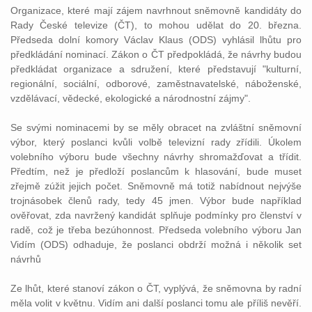
Organizace, které mají zájem navrhnout sněmovně kandidáty do
Rady České televize (ČT), to mohou udělat do 20. března.
Předseda dolní komory Václav Klaus (ODS) vyhlásil lhůtu pro
předkládání nominací. Zákon o ČT předpokládá, že návrhy budou
předkládat organizace a sdružení, které představují "kulturní,
regionální, sociální, odborové, zaměstnavatelské, náboženské,
vzdělávací, vědecké, ekologické a národnostní zájmy".
Se svými nominacemi by se měly obracet na zvláštní sněmovní
výbor, který poslanci kvůli volbě televizní rady zřídili. Úkolem
volebního výboru bude všechny návrhy shromažďovat a třídit.
Předtím, než je předloží poslancům k hlasování, bude muset
zřejmě zúžit jejich počet. Sněmovně má totiž nabídnout nejvýše
trojnásobek členů rady, tedy 45 jmen. Výbor bude například
ověřovat, zda navržený kandidát splňuje podmínky pro členství v
radě, což je třeba bezúhonnost. Předseda volebního výboru Jan
Vidím (ODS) odhaduje, že poslanci obdrží možná i několik set
návrhů
Ze lhůt, které stanoví zákon o ČT, vyplývá, že sněmovna by radní
měla volit v květnu. Vidím ani další poslanci tomu ale příliš nevěří.