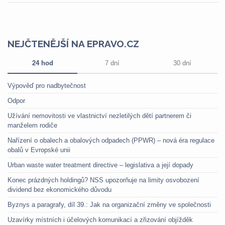
NEJČTENĚJŠÍ NA EPRAVO.CZ
24 hod
7 dní
30 dní
Výpověď pro nadbytečnost
Odpor
Užívání nemovitosti ve vlastnictví nezletilých dětí partnerem či
manželem rodiče
Nařízení o obalech a obalových odpadech (PPWR) – nová éra regulace
obalů v Evropské unii
Urban waste water treatment directive – legislativa a její dopady
Konec prázdných holdingů? NSS upozorňuje na limity osvobození
dividend bez ekonomického důvodu
Byznys a paragrafy, díl 39.: Jak na organizační změny ve společnosti
Uzavírky místních i účelových komunikací a zřizování objížděk