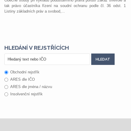
Obecné soudy při výkladu podústavního práva poruší zákaz svévole a
tak právo účastníka řízení na soudní ochranu podle čl. 36 odst. 1
Listiny základních práv a svobod,...
HLEDÁNÍ V REJSTŘÍCÍCH
Obchodní rejstřík
ARES dle IČO
ARES dle jména / názvu
Insolvenční rejstřík