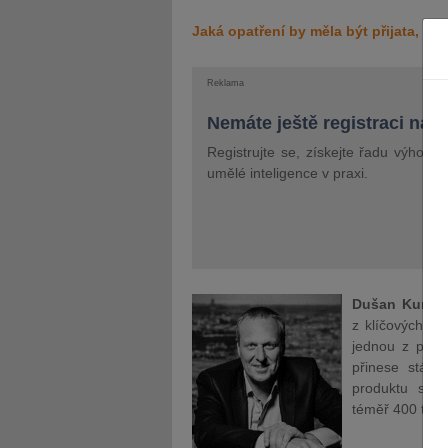
Jaká opatření by měla být přijata, ab
Reklama
Nemáte ještě registraci na 
Registrujte se, získejte řadu výhod 
umělé inteligence v praxi.
Dušan Kunov
z klíčových ob
jednou z prior
přinese státn
produktu se s
téměř 400 tisíc 