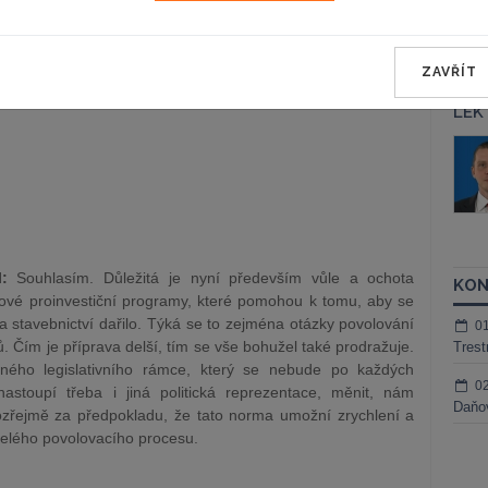
ákladním opatřením ze strany státu by měla být podpora
ZAVŘÍT
 by rozhýbala stagnující ekonomiku.
LEK
áš Sokol
JUDr. Martin Maisner, Ph.D.,
MCIArb
ktora
Kurzy lektora
:
Souhlasím. Důležitá je nyní především vůle a ochota
KON
ové proinvestiční programy, které pomohou k tomu, aby se
 stavebnictví dařilo. Týká se to zejména otázky povolování
0
. Čím je příprava delší, tím se vše bohužel také prodražuje.
Trest
ného legislativního rámce, který se nebude po každých
0
nastoupí třeba i jiná politická reprezentace, měnit, nám
Daňov
řejmě za předpokladu, že tato norma umožní zrychlení a
elého povolovacího procesu.