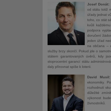
Josef Donát:
od státu totiž
úřady jednat
v
toho, co stát 
kvůli každému
podpora vypla
doručení žádost
jeden úřad ned
na občana – d
služby brzy skončí.
Pokud jde o samotno
státem garantovaných úvěrů, kdy js
stoprocentní garancí státu administro
daly přirovnat spíše k loterii.
David Musil:
ekonomiky. Po
rozhodnutí sk
důležité zmín
výkonost bude
živnostníků.