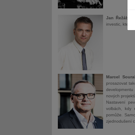
Jan Řežáb
: Z
investic, která
JUDr. Tomáš Nielsen
JUDr. Tom
Kurzy lektora
Kurzy le
Marcel Soural
prosazovat tak
developmentu a
nových projektů
Nastavení pev
volbách, kdy 
pomůže. Samoz
zjednodušení c