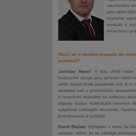
zaručeného pr
jako velmi důle
zbytečné admin
vznikala v so
know-how i pr
Mluví se o strmém propadu do reces
podobně?
Jaroslav Havel:
V tuto chvíli nelze
budoucího vývoje jsou opravdu velmi roz
velký dopad bude pandemie mít. A to mim
okolností než u předchozích ekonomický
s razantním dopadem na světovou ekono
dopady budou krátkodobě mnohem těžš
vyspělosti světových ekonomik i lepším
koordinované a rychlejší.
Kamil Blažek:
Vzhledem k tomu, že důvo
sektoru, věřím, že se vážnější ekonomi