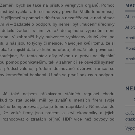
Zaměřil bych se také na přístup veřejných orgánů. Pomoc
MAG
 musí být rychlá, a to se ne vždy povedlo. Vedle toho musejí
AI pr
ůči příjemcům pomoci s důvěrou a nezatěžovat je nad rámec
sám ví – žadatelé o podporu by neměli být „mučeni“ úředníky
AI pr
 detailu žádosti s tím, že až do úplného vyjasnění není
cena. V zahraničí byly subvence vypláceny druhý den po
Monit
í, u nás jsou to týdny či měsíce. Navíc jen kvůli tomu, že si
Monit
okáže zajistit data z druhého úřadu, přenáší tuto povinnost
oufejme, že tento stav díky zákonu o právu na digitální
Monit
u pomoc podnikatelům, tak v zahraničí se osvědčil systém
ou předschválené, předem definované úvěrové rámce se
vány komerčními bankami. U nás se první pokusy o podporu
NE
Já také nejsem příznivcem státních regulací chodu
kud to stát udělá, měl by zvlášť u menších firem svoje
utečně kompenzovat, jako je tomu například v Německu. Je
it, že velké firmy jsou srdcem a krví ekonomiky a jejich
Odůvo
 rozhodovat o ztrátách příjmů HDP více než odvody od
otáz
Výpo