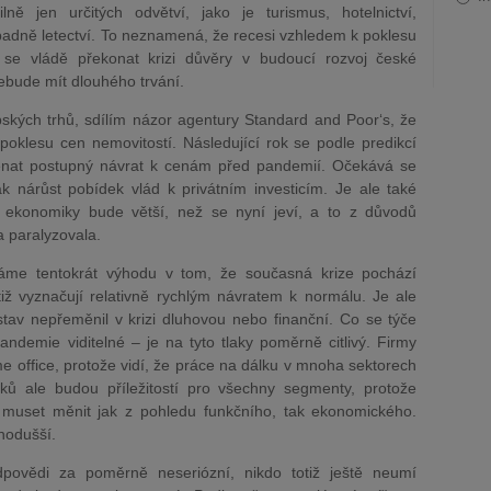
ě jen určitých odvětví, jako je turismus, hotelnictví,
padně letectví. To neznamená, že recesi vzhledem k poklesu
li se vládě překonat krizi důvěry v budoucí rozvoj české
ebude mít dlouhého trvání.
ských trhů, sdílím názor agentury Standard and Poor‘s, že
oklesu cen nemovitostí. Následující rok
se podle predikcí
nat postupný návrat k cenám před pandemií. Očekává se
k nárůst pobídek vlád k privátním investicím. Je ale také
ekonomiky bude větší, než se nyní jeví, a to z důvodů
a paralyzovala.
áme tentokrát výhodu v tom, že současná krize pochází
iž vyznačují relativně rychlým návratem k normálu. Je ale
stav nepřeměnil
v krizi dluhovou nebo finanční. Co se týče
ndemie viditelné – je na tyto tlaky poměrně citlivý.
Firmy
 office, protože vidí, že práce na dálku v mnoha sektorech
yků ale budou příležitostí pro všechny segmenty, protože
 muset měnit jak z pohledu funkčního, tak ekonomického.
nodušší.
edpovědi za poměrně neseriózní, nikdo totiž ještě neumí