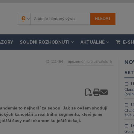
ÁZORY
SOUDNÍ ROZHODNUTÍ
AKTUÁLNĚ
E-S
NO
ID: 111464
upozornění pro uživatele
AKT
1
Claud
(onli
1
pandemie to nejhorší za sebou. Jak se ovšem shodují
ChatG
ických kanceláří a realitního segmentu, které jsme
živé 
jtěžší časy naši ekonomiku ještě čekají.
1
Gemin