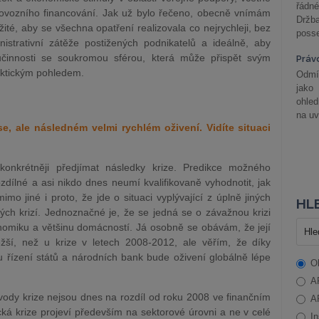
řádné
ovozního financování. Jak už bylo řečeno, obecně vnímám
Držba
žité, aby se všechna opatření realizovala co nejrychleji, bez
posse
istrativní zátěže postižených podnikatelů a ideálně, aby
učinnosti se soukromou sférou, která může přispět svým
Práv
aktickým pohledem.
Odmít
jako
ohle
na uv
e, ale následném velmi rychlém oživení.
Vidíte situaci
 konkrétněji předjímat následky krize. Predikce možného
dílné a asi nikdo dnes neumí kvalifikovaně vyhodnotit, jak
o jiné i proto, že jde o situaci vyplývající z úplně jiných
HLE
ch krizí. Jednoznačné je, že se jedná se o závažnou krizi
miku a většinu domácností. Já osobně se obávám, že její
í, než u krize v letech 2008-2012, ale věřím, že díky
u řízení států a národních bank bude oživení globálně lépe
O
A
dy krize nejsou dnes na rozdíl od roku 2008 ve finančním
A
cká krize projeví především na sektorové úrovni
a ne v celé
In