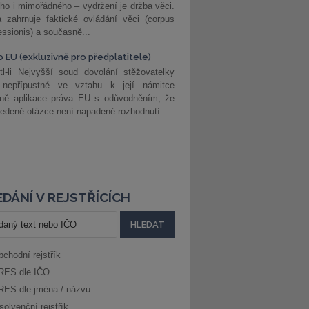
ho i mimořádného – vydržení je držba věci.
 zahrnuje faktické ovládání věci (corpus
ssionis) a současně...
o EU (exkluzivně pro předplatitele)
l-li Nejvyšší soud dovolání stěžovatelky
 nepřípustné ve vztahu k její námitce
dně aplikace práva EU s odůvodněním, že
edené otázce není napadené rozhodnutí...
DÁNÍ V REJSTŘÍCÍCH
bchodní rejstřík
RES dle IČO
RES dle jména / názvu
solvenční rejstřík