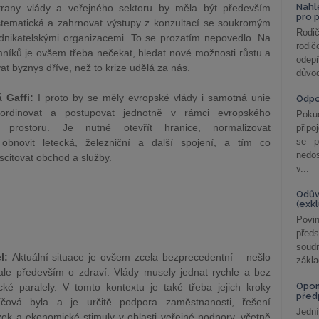
Nahl
trany vlády a veřejného sektoru by měla být především
pro 
stematická a zahrnovat výstupy z konzultací se soukromým
Rodič
dnikatelskými organizacemi. To se prozatím nepovedlo. Na
rodič
níků je ovšem třeba nečekat, hledat nové možnosti růstu a
odepř
vat byznys dříve, než to krize udělá za nás.
důvod
 Gaffi:
I proto by se měly evropské vlády i samotná unie
Odp
oordinovat a postupovat jednotně v rámci evropského
Poku
 prostoru. Je nutné otevřít hranice, normalizovat
připo
se p
u, obnovit letecká, železniční a další spojení, a tím co
nedo
uscitovat obchod a služby.
v...
Odův
(exk
Povin
před
soudn
el:
Aktuální situace je ovšem zcela bezprecedentní – nešlo
zákla
ale především o zdraví. Vlády musely jednat rychle a bez
Opom
rické paralely. V tomto kontextu je také třeba jejich kroky
před
íčová byla a je určitě podpora zaměstnanosti, řešení
Jední
ek a ekonomické stimuly v oblasti veřejné podpory, včetně