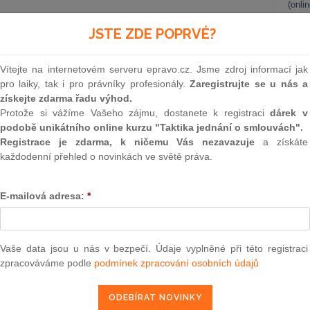
(onli
y byl dopad krize na firmy co nejmenší?
2
JSTE ZDE POPRVÉ?
Prakt
smluv
Vítejte na internetovém serveru epravo.cz. Jsme zdroj informací jak
0
pro laiky, tak i pro právníky profesionály.
Zaregistrujte se u nás a
epravo.cz?
Prakt
získejte zdarma řadu výhod.
judik
a jako dárek Vám zašleme aktuální online kurz na využití
Protože si vážíme Vašeho zájmu, dostanete k registraci
dárek v
podobě unikátního online kurzu "Taktika jednání o smlouvách".
ONL
Registrace je zdarma, k ničemu Vás nezavazuje
a získáte
REGISTROVAT ZDE
každodenní přehled o novinkách ve světě práva.
Vnos
valor
soud
E-mailová adresa:
*
Výpo
ský:
Stavebnictví je pro nastartování hospodářství jedním
neom
orů – nový stavební zákon proto musí zůstat i v této době
it vlády. Rychlejší a jednodušší povolování nových staveb
Nová 
Vaše data jsou u nás v bezpečí. Údaje vyplněné při této registraci
í kase desítky miliard korun navíc. Na hrubém domácím
zpracováváme podle
podmínek zpracování osobních údajů
tavebnictví podílí bezmála deseti procenty, zaměstnává
Změn
energ
lidí a má velký multiplikační efekt.
Čern