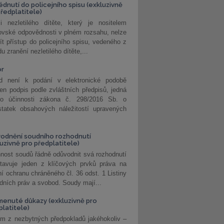
édnutí do policejního spisu (exkluzivně
předplatitele)
i nezletilého dítěte, který je nositelem
ovské odpovědnosti v plném rozsahu, nelze
ít přístup do policejního spisu, vedeného z
u zranění nezletilého dítěte,...
or
d není k podání v elektronické podobě
jen podpis podle zvláštních předpisů, jedná
o účinnosti zákona č. 298/2016 Sb. o
statek obsahových náležitostí upravených
odnění soudního rozhodnutí
luzivně pro předplatitele)
nost soudů řádně odůvodnit svá rozhodnutí
stavuje jeden z klíčových prvků práva na
í ochranu chráněného čl. 36 odst. 1 Listiny
dních práv a svobod. Soudy mají...
enuté důkazy (exkluzivně pro
platitele)
m z nezbytných předpokladů jakéhokoliv –