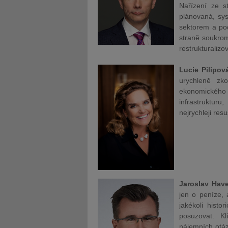
Nařízení
ze s
plánovaná, sy
sektorem a po
straně soukrom
restrukturalizo
Lucie Pilipová
urychleně zk
ekonomického
infrastruktur
nejrychleji res
Jaroslav Hav
jen o peníze, 
jakékoli histo
posuzovat. Kl
nájemních otáz