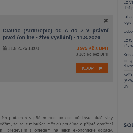
Užívá
dětí 
Urban
legis
Claude (Anthropic) od A do Z v právní
Odpo
praxi (online - živé vysílání) - 11.8.2026
Uzaví
zřizo
11.8.2026 13:00
3 975 Kč s DPH
3 285 Kč bez DPH
Kone
limit
důvo
KOUPIT
Naříz
(PPWR
unii
Na podzim a v příštím roce se sice očekávají další vlny
věřím, že se z minulých měsíců poučíme a přijatá opatření
SO
vní, především s ohledem na jejich ekonomické dopady.