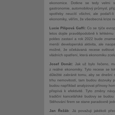
ekonomice. Dotkne se tedy velmi siln
gastronomie, automobilový průmysl, pří
spotřeby
neucítí všichni, ale podaří-
ekonomiky, věřím, že všeobecná krize n
Lucie Pilipová Gaffi:
Co se týče evrop
letos dojde pravděpodobně k lehkému p
pokles
zastaví a rok 2022 bude zname
menší developerská aktivita, ale naopa
možné, že očekávaná recese světové 
vládních opatření, která ekonomiku zcel
Josef Donát:
Jak už bylo řečeno, m
z reálné ekonomiky. Tyto recese se tot
důležité zabránit tomu, aby se dnešní 
trhu nemovitostí, tam budou dozvuky pa
budou například analyzovat přínosy home
přispívá k efektivitě. Tyto změny náv
tradiční kancelářské budovy se budou
Stěhování firem se stane paradoxně jed
Jan Řežáb
: Já považuji jakékoli př