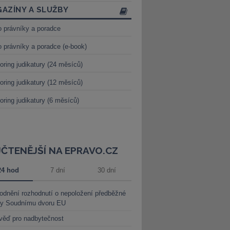
AZÍNY A SLUŽBY
o právníky a poradce
o právníky a poradce (e-book)
oring judikatury (24 měsíců)
oring judikatury (12 měsíců)
oring judikatury (6 měsíců)
JČTENĚJŠÍ NA EPRAVO.CZ
24 hod
7 dní
30 dní
dnění rozhodnutí o nepoložení předběžné
ky Soudnímu dvoru EU
věď pro nadbytečnost