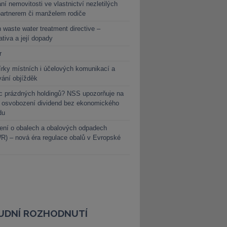
ní nemovitosti ve vlastnictví nezletilých
partnerem či manželem rodiče
 waste water treatment directive –
lativa a její dopady
r
rky místních i účelových komunikací a
vání objížděk
c prázdných holdingů? NSS upozorňuje na
y osvobození dividend bez ekonomického
du
ení o obalech a obalových odpadech
) – nová éra regulace obalů v Evropské
UDNÍ ROZHODNUTÍ