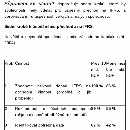
Připraveni ke startu?
doporučuje sedm kroků, které by
společnosti měly udělat pro úspěšný přechod na IFRS, a
porovnává míru úspěšnosti velkých a malých společností.
Sedm kroků k úspěšnému přechodu na IFRS
Největší a nejmenší společnosti, podle základního kapitálu (září
2004)
Krok
Činnost
Přes 10
Méně než
mld.
0,5 mld.
EUR
EUR
1
Zhodnotit celkový dopad IFRS na
100 %
86 %
obchodní činnost (probíhá či již
proběhlo)
2
Rozhodnout o účetních postupech
89 %
55 %
(přijata alespoň předběžná rozhodnutí)
3
Identifikovat potřebná data
67 %
42 %