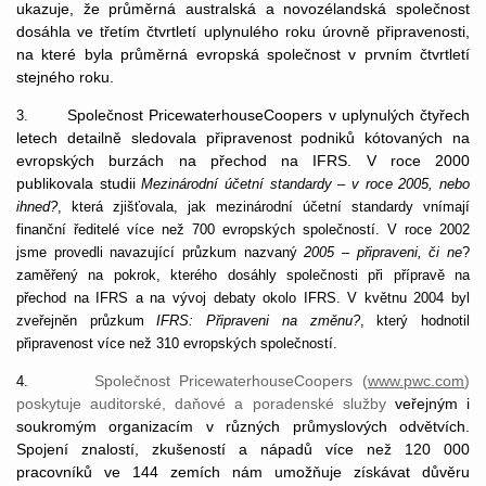
ukazuje, že průměrná australská a novozélandská společnost
dosáhla ve třetím čtvrtletí uplynulého roku úrovně připravenosti,
na které byla průměrná evropská společnost v prvním čtvrtletí
stejného roku.
Společnost PricewaterhouseCoopers v uplynulých čtyřech
3.
letech detailně sledovala připravenost podniků kótovaných na
evropských burzách na přechod na IFRS. V roce 2000
publikovala studii
Mezinárodní účetní standardy – v roce 2005, nebo
ihned?
, která zjišťovala, jak mezinárodní účetní standardy vnímají
finanční ředitelé více než 700 evropských společností. V roce 2002
jsme provedli navazující průzkum nazvaný
2005 – připraveni, či ne
?
zaměřený na pokrok, kterého dosáhly společnosti při přípravě na
přechod na IFRS a na vývoj debaty okolo IFRS. V květnu 2004 byl
zveřejněn průzkum
IFRS: Připraveni na změnu?
, který hodnotil
připravenost více než 310 evropských společností.
Společnost PricewaterhouseCoopers (
www.pwc.com
)
4.
poskytuje auditorské, daňové a poradenské služby
veřejným i
soukromým organizacím v různých průmyslových odvětvích.
Spojení znalostí, zkušeností a nápadů více než 120 000
pracovníků ve 144 zemích nám umožňuje získávat důvěru