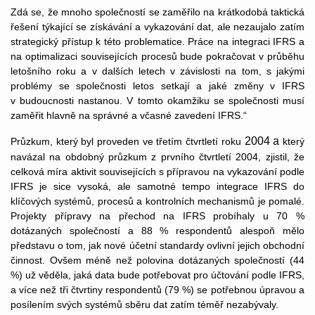
Zdá se, že mnoho společností se zaměřilo na krátkodobá taktická
řešení týkající se získávání a vykazování dat, ale nezaujalo zatím
strategický přístup k této problematice. Práce na integraci IFRS a
na optimalizaci souvisejících procesů bude pokračovat v průběhu
letošního roku a v dalších letech v závislosti na tom, s jakými
problémy se společnosti letos setkají a jaké změny v IFRS
v budoucnosti nastanou. V tomto okamžiku se společnosti musí
zaměřit hlavně na správné a včasné zavedení IFRS.“
2004 a
Průzkum, který byl proveden ve třetím čtvrtletí roku
který
navázal na obdobný průzkum z prvního čtvrtletí 2004, zjistil, že
celková míra aktivit souvisejících s přípravou na vykazování podle
IFRS je sice vysoká, ale samotné tempo integrace IFRS do
klíčových systémů, procesů a kontrolních mechanismů je pomalé.
Projekty přípravy na přechod na IFRS probíhaly u 70 %
dotázaných společností a 88 % respondentů alespoň mělo
představu o tom, jak nové účetní standardy ovlivní jejich obchodní
činnost. Ovšem méně než polovina dotázaných společností (44
%) už věděla, jaká data bude potřebovat pro účtování podle IFRS,
a více než tři čtvrtiny respondentů (79 %) se potřebnou úpravou a
posílením svých systémů sběru dat zatím téměř nezabývaly.