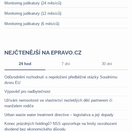
Monitoring judikatury (24 měsíců)
Monitoring judikatury (12 měsíců)
Monitoring judikatury (6 měsíců)
NEJČTENĚJŠÍ NA EPRAVO.CZ
24 hod
7 dní
30 dní
Odůvodnění rozhodnutí o nepoložení předběžné otázky Soudnímu
dvoru EU
Výpověď pro nadbytečnost
Užívání nemovitosti ve vlastnictví nezletilých dětí partnerem či
manželem rodiče
Urban waste water treatment directive – legislativa a její dopady
Konec prázdných holdingů? NSS upozorňuje na limity osvobození
dividend bez ekonomického důvodu