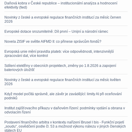
Daňová kobra v České republice – institucionální analýza a hodnocení
efektivity (fwd)
Novinky z české a evropské regulace finančních institucí za měsíc červen
2026
Evropské dotace srozumitelně: Díl první – Unijní a národní rámec
Novela ZISIF ve světle AIFMD II: co přinese správcům fondů?
Evropská unie mění pravidla plateb: více odpovědnosti, intenzivnější
zpracování dat, více kontrol
Sdílení elektřiny v obecních projektech, změny po 1.8.2026 a zapojení
bateriových úložišť
Novinky z české a evropské regulace finančních institucí za měsíc květen
2026
Když model počítá správně, ale závěr je zavádějící: limity AI při oceňování
podniků
Institut zajišťovacího příkazu v daňovém řízení: podmínky vydání a obrana v
odvolacím řízení
Postavení finančního arbitra v kontextu nařízení Brusel I bis - Funkční pojetí
„soudu“, osvědčení podle čl. 53 a možnost výkonu nálezu v jiných členských
státech EU