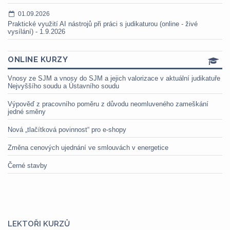
01.09.2026
Praktické využití AI nástrojů při práci s judikaturou (online - živé
vysílání) - 1.9.2026
ONLINE KURZY
Vnosy ze SJM a vnosy do SJM a jejich valorizace v aktuální judikatuře
Nejvyššího soudu a Ústavního soudu
Výpověď z pracovního poměru z důvodu neomluveného zameškání
jedné směny
Nová „tlačítková povinnost“ pro e-shopy
Změna cenových ujednání ve smlouvách v energetice
Černé stavby
LEKTOŘI KURZŮ