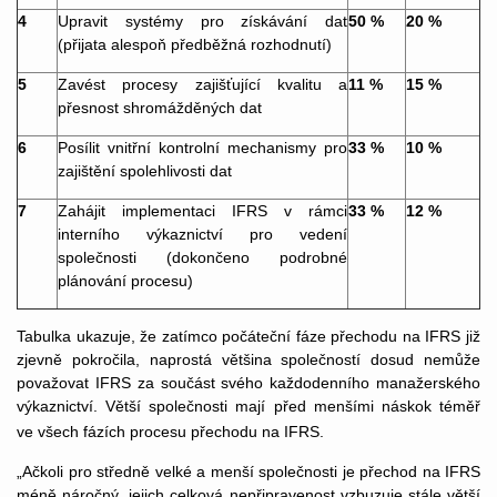
4
Upravit systémy pro získávání dat
50 %
20 %
(přijata alespoň předběžná rozhodnutí)
5
Zavést procesy zajišťující kvalitu a
11 %
15 %
přesnost shromážděných dat
6
Posílit vnitřní kontrolní mechanismy pro
33 %
10 %
zajištění spolehlivosti dat
7
Zahájit implementaci IFRS v rámci
33 %
12 %
interního výkaznictví pro vedení
společnosti (dokončeno podrobné
plánování procesu)
Tabulka ukazuje, že zatímco počáteční fáze přechodu na IFRS již
zjevně pokročila, naprostá většina společností dosud nemůže
považovat IFRS za součást svého každodenního manažerského
výkaznictví. Větší společnosti mají před menšími náskok téměř
ve všech fázích procesu přechodu na IFRS.
„Ačkoli pro středně velké a menší společnosti je přechod na IFRS
méně náročný, jejich celková nepřipravenost vzbuzuje stále větší