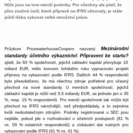
Hůře jsou na tom menší podniky. Pro všechny ale platí, že
přes značné úsilí, které přípravě na IFRS věnovaly, je stále
ještě třeba vykonat velké množství práce.
Mezinárodní
Průzkum PricewaterhouseCoopers nazvaný
standardy účetního výkaznictví: Připraveni ke startu?
zjistil, že 83 % společností, jejichž základní kapitál převyšuje 10
miliard EUR, mělo koncem loňského roku vypracován projekt
přípravy na vykazování podle IFRS. Dalších 44 % respondentů
bylo přesvědčeno, že má všechny zdroje potřebné pro včasný
přechod na nové standardy. U menších společností, jejichž
základní kapitál je nižší než 0,5 miliardy EUR, se jednalo jen o 35
%, resp. 15 % respondentů. Pro menší společnosti tak může být
přechod na IFRS náročnější, než předpokládaly, a to zejména
kvůli nedostatečným zdrojům. Podniky registrované u SEC jsou
nejdále, pokud jde o rozhodování o účetních postupech (81 %
vs. 59 % ostatních respondentů) a získávání dat nutných pro
vykazování podle IFRS (61 % vs. 41 %).