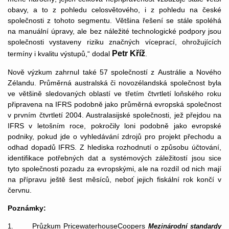
obavy, a to z pohledu celosvětového, i z pohledu na české
společnosti z tohoto segmentu. Většina řešení se stále spoléhá
na manuální úpravy, ale bez náležité technologické podpory jsou
společnosti vystaveny riziku značných víceprací, ohrožujících
Petr Kříž
termíny i kvalitu výstupů,“ dodal
.
Nově výzkum zahrnul také 57 společností z Austrálie a Nového
Zélandu. Průměrná australská či novozélandská společnost byla
ve většině sledovaných oblastí ve třetím čtvrtletí loňského roku
připravena na IFRS podobně jako průměrná evropská společnost
v prvním čtvrtletí 2004. Australasijské společnosti, jež přejdou na
IFRS v letošním roce, pokročily loni podobně jako evropské
podniky, pokud jde o vyhledávání zdrojů pro projekt přechodu a
odhad dopadů IFRS. Z hlediska rozhodnutí o způsobu účtování,
identifikace potřebných dat a systémových záležitostí jsou sice
tyto společnosti pozadu za evropskými, ale na rozdíl od nich mají
na přípravu ještě šest měsíců, neboť jejich fiskální rok končí v
červnu.
Poznámky:
Průzkum PricewaterhouseCoopers
1.
Mezinárodní standardy