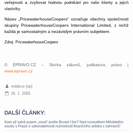
veřejnosti a zvyšovat
hodnotu podnikání pro naše klienty a jejich
vlastníky.
Název „PricewaterhouseCoopers“ označuje všechny společnosti
skupiny PricewaterhouseCoopers International Limited, z nichž
každá je samostatným a nezávislým právním subjektem.
Zdroj: PricewaterhouseCoopers
© EPRAVO.CZ – Sbírka zákonů, judikatura, právo |
www.epravo.cz
redakce (ep)
26. 1. 2005
DALŠÍ ČLÁNKY:
Kam až sahá pojem „soud“ podle Brusel I bis? Nad rozsudkem Městského
soudu v Praze o vykonatelnosti rozhodnutí finančního arbitra v zahraničí