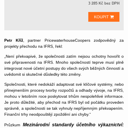
3 285 Kč bez DPH
KOUPIT
Petr Kříž
, partner PricewaterhouseCoopers zodpovědný za
projekty přechodu na IFRS, řekl:
„Není překvapivé, že společnosti zatím nejsou ochotny hovořit o
své připravenosti na IFRS. Mnoho společností teprve musí plně
integrovat nové účetní postupy do všech svých běžných činností a
uvědomit si skutečné důsledky této změny.
Společnosti, které nedokáží adaptovat své klíčové systémy, nebo
přinejmenším procesy tvorby rozpočtů a odhady vývoje, na IFRS,
mohou v letošním roce poskytovat trhům nespolehlivé informace.
Je proto důležité, aby přechod na IFRS byl od počátku proveden
správně, a společnosti se tak vyhnuly nepříjemným překvapením.
Finanční trhy neodpouštějí zpoždění ani chyby.“
Mezinárodní standardy účetního výkaznictví:
Průzkum