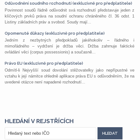
Odůvodnění soudního rozhodnutí (exkluzivně pro předplatitele)
Povinnost soudů řádně odůvodnit svá rozhodnutí představuje jeden z
klíčových prvků práva na soudní ochranu chráněného čl. 36 odst. 1
Listiny základních práv a svobod. Soudy mají...
Opomenuté důkazy (exkluzivně pro předplatitele)
Jedním z nezbytných předpokladů jakéhokoliv – řádného i
mimořádného – vydržení je držba věci. Držba zahrnuje faktické
ovládání věci (corpus possessionis) a současně...
Právo EU (exkluzivně pro předplatitele)
Odmítl-li Nejvyšší soud dovolání stěžovatelky jako nepřípustné ve
vztahu k její námitce ohledně aplikace práva EU s odůvodněním, že na
uvedené otázce není napadené rozhodnutí...
HLEDÁNÍ V REJSTŘÍCÍCH