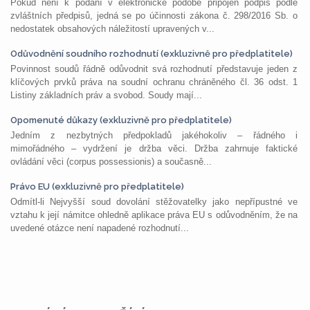
Pokud není k podání v elektronické podobě připojen podpis podle
zvláštních předpisů, jedná se po účinnosti zákona č. 298/2016 Sb. o
nedostatek obsahových náležitostí upravených v...
Odůvodnění soudního rozhodnutí (exkluzivně pro předplatitele)
Povinnost soudů řádně odůvodnit svá rozhodnutí představuje jeden z
klíčových prvků práva na soudní ochranu chráněného čl. 36 odst. 1
Listiny základních práv a svobod. Soudy mají...
Opomenuté důkazy (exkluzivně pro předplatitele)
Jedním z nezbytných předpokladů jakéhokoliv – řádného i
mimořádného – vydržení je držba věci. Držba zahrnuje faktické
ovládání věci (corpus possessionis) a současně...
Právo EU (exkluzivně pro předplatitele)
Odmítl-li Nejvyšší soud dovolání stěžovatelky jako nepřípustné ve
vztahu k její námitce ohledně aplikace práva EU s odůvodněním, že na
uvedené otázce není napadené rozhodnutí...