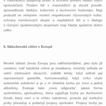
v masmédiích podporují právo a ochranu privátní oblasti svých
spoluobčanů. Poslání lidí v masmédiích je sloužit pravdě,
spravedlnosti, lidským, kulturním a duchovním hodnotám. Mají
probudit ve veřejném mínění respektování různorodých kultur,
ochrany menšinových skupin a nejslabších lidí a v dialogu
s různými společenskými skupinami mají hledat společné dobro
celku.
6. Náboženské cítění v Evropě
Mnohé oblasti života Evropy jsou odkřesťanštěné, jako bylo již
uvedeno, tvář katolické církve je zeslabena, mnohdy selhala ve
velmi ožehavých situacích, zvláště tehdy, když selhali její
reprezentanti (pedofile, homosexualita), když církvi chybí
autentické svědectví a je v ní zřetelná touha po moci a jedná
alibisticky. Existuje také „nová religiozita“, jakási forma
synkretismu, spiritualismu, která vyjadřuje touha po duchovním
životě, který není s to církev nabídnout, protože její instituční
prvky převažují a potlačují projevy spirituální. Projevy touhy po