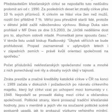
Představitelům křesťanských církví se nepodařilo tuto nedůvěru
prolomit ani od r. 1990. Za posledních deset let ztratily církve přes
10 % svých příznivců. K církvím se hlásí více žen než mužů,
rozdíl činí přibližně 7 %. Věřící jsou převážně starší lidé, protože
v dětství ještě zažili náboženskou výchovu. Biskup Duka sám
prohlásil v MF Dnes ze dne 3.5.2003, že „Určitě neděláme dost
pro to, abychom oslovili mladé. Promeškali jsme spoustu času.“
V témže listu uvádí biskup Radkovský: “Úbytek věřících se bude
prohlubovat. Propad zaznamenali v uplynulých letech i
v západních zemích – právě kvůli orientaci společnosti na
spotřebu.“
Počet příslušníků nekřesťanských společenství roste a mnohé
z nich ponechávají své rity a obsahy svých idejí v tajnosti.
Ztráta prestiže a značné kredibility katolické církve v ČR na konci
r. 1989 začala v diskuzích i požadavcích po návratu církevního
majetku, který byl církvi vzat po uchopení moci komunisty v r.
1948. Nepodařil se prosadit dialog mezi církví a občanskou
společností. Politické strany, které prosazují tradiční křesťanské
hodnoty, jsou v menšině a jejich vliv na současné politické scéně
postupně upadá, jak to prokazují výzkumy veřejného mínění.