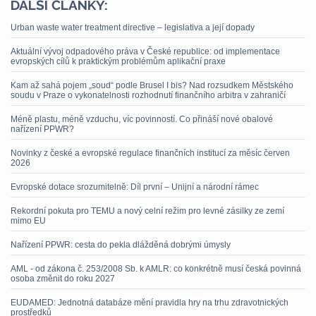
DALŠÍ ČLÁNKY:
Urban waste water treatment directive – legislativa a její dopady
Aktuální vývoj odpadového práva v České republice: od implementace
evropských cílů k praktickým problémům aplikační praxe
Kam až sahá pojem „soud“ podle Brusel I bis? Nad rozsudkem Městského
soudu v Praze o vykonatelnosti rozhodnutí finančního arbitra v zahraničí
Méně plastu, méně vzduchu, víc povinností. Co přináší nové obalové
nařízení PPWR?
Novinky z české a evropské regulace finančních institucí za měsíc červen
2026
Evropské dotace srozumitelně: Díl první – Unijní a národní rámec
Rekordní pokuta pro TEMU a nový celní režim pro levné zásilky ze zemí
mimo EU
Nařízení PPWR: cesta do pekla dlážděná dobrými úmysly
AML - od zákona č. 253/2008 Sb. k AMLR: co konkrétně musí česká povinná
osoba změnit do roku 2027
EUDAMED: Jednotná databáze mění pravidla hry na trhu zdravotnických
prostředků