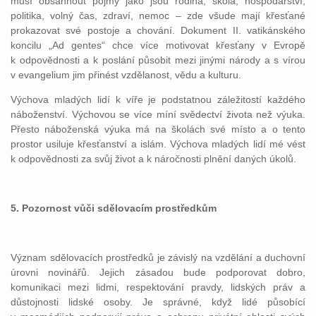
musí obsáhnout pojmy jako jsou rodina, škola, hospodářství,
politika, volný čas, zdraví, nemoc – zde všude mají křesťané
prokazovat své postoje a chování. Dokument II. vatikánského
koncilu „Ad gentes“ chce více motivovat křesťany v Evropě
k odpovědnosti a k poslání působit mezi jinými národy a s vírou
v evangelium jim přinést vzdělanost, vědu a kulturu.
Výchova mladých lidí k víře je podstatnou záležitostí každého
náboženství. Výchovou se více míní svědectví života než výuka.
Přesto náboženská výuka má na školách své místo a o tento
prostor usiluje křesťanství a islám. Výchova mladých lidí mé vést
k odpovědnosti za svůj život a k náročnosti plnění daných úkolů.
5. Pozornost vůči sdělovacím prostředkům
Význam sdělovacích prostředků je závislý na vzdělání a duchovní
úrovni novinářů. Jejich zásadou bude podporovat dobro,
komunikaci mezi lidmi, respektování pravdy, lidských práv a
důstojnosti lidské osoby. Je správné, když lidé působící