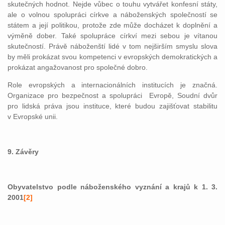
skutečných hodnot. Nejde vůbec o touhu vytvářet konfesní státy,
ale o volnou spolupráci církve a náboženských společností se
státem a její politikou, protože zde může docházet k doplnění a
výměně dober. Také spolupráce církví mezi sebou je vítanou
skutečností. Právě náboženští lidé v tom nejširším smyslu slova
by měli prokázat svou kompetenci v evropských demokratických a
prokázat angažovanost pro společné dobro.
Role evropských a internacionálních institucích je značná.
Organizace pro bezpečnost a spolupráci
Evropě, Soudní dvůr
pro lidská práva jsou instituce, které budou zajišťovat stabilitu
v Evropské unii.
9. Závěry
Obyvatelstvo podle náboženského vyznání a krajů k 1. 3.
2001
[2]