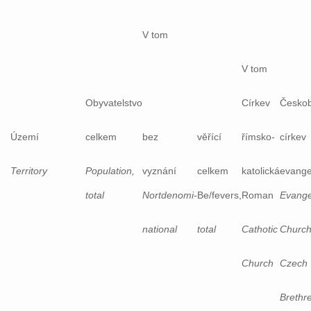
V tom
V tom
Obyvatelstvo
Církev
Českob
Území
celkem
bez
věřící
římsko-
církev
Territory
Population,
vyznání
celkem
katolická
evange
total
Nortdenomi-
Be/fevers,
Roman
Evange
national
total
Cathotic
Church
Church
Czech
Brethr