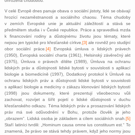
ohrožená chudobou.
V celé Evropě dnes panuje obava o sociální jistoty, lidé se obávají
hrozící nezaměstnanosti a sociálního chaosu. Téma chudoby
v zemích Evropské unie je aktuální záležitostí a stává se
předmětem studia i v České republice. Práce a spravedlivá mzda
k financování rodiny a důstojnému životu jsou tématy, které
nejsou jen typické pro křesťanské církve,
[3]
ale rovněž pro studijní
obor sociální práce.
[4]
Evropská úmluva o lidských právech
(1950), Evropská sociální charta (1961), Helsinský závěrečný akt
(1975), Úmluva o právech dítěte (1989), Úmluva na ochranu
lidských práv a důstojnosti lidské bytosti v souvislosti s aplikací
biologie a biomedicíně (1997), Dodatkový protokol k Úmluvě na
ochranu lidských práv a důstojnosti lidské bytosti v souvislosti
s aplikací biologie a medicíny o zákazu klonování lidských bytostí
(1998) jsou dokumenty, které prezentují všeobecnou vůli
zachovat, rozvíjet a šířit pojetí o lidské důstojnosti v duchu
křesťanského odkazu. Téma lidských práv a prosazování lidských
práv má své odůvodnění v Bohu, protože člověk je jeho
„obrazem“. Lidská osoba je základem a cílem sociálních snah.
[5]
Staří latiníci tvrdili: „Hominum causa omne ius constituum est.“ To
znamená, že právo se stává tehdy právem, když jeho normy jsou