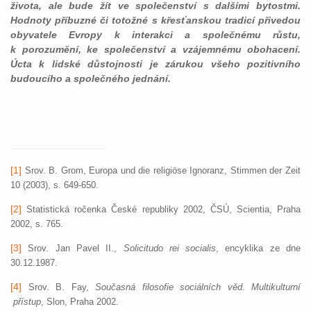
života, ale bude žít ve společenství s dalšími bytostmi.
Hodnoty příbuzné či totožné s křesťanskou tradicí přivedou
obyvatele Evropy k interakci a společnému růstu,
k porozumění, ke společenství a vzájemnému obohacení.
Úcta k lidské důstojnosti je zárukou všeho pozitivního
budoucího a společného jednání.
[1]
Srov. B. Grom, Europa und die religi
öse Ignoranz, Stimmen der Zeit
10 (2003), s. 649-650.
[2]
Statistická ročenka České republiky 2002, ČSÚ, Scientia, Praha
2002, s. 765.
[3]
Srov. Jan Pavel II.,
Solicitudo rei socialis
, encyklika ze dne
30.12.1987.
[4]
Srov. B. Fay,
Současná filosofie sociálních věd. Multikulturní
přístup
, Slon, Praha 2002.