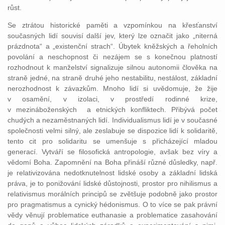
růst.
Se ztrátou historické paměti a vzpomínkou na křesťanství
současných lidí souvisí další jev, který lze označit jako „niterná
prázdnota“ a „existenční strach“. Úbytek kněžských a řeholních
povolání a neschopnost či nezájem se s konečnou platností
rozhodnout k manželství signalizuje silnou autonomii člověka na
straně jedné, na straně druhé jeho nestabilitu, nestálost, základní
nerozhodnost k závazkům. Mnoho lidí si uvědomuje, že žije
v osamění, v izolaci, v prostředí rodinné krize,
v mezináboženských
a etnických konfliktech. Přibývá počet
chudých a nezaměstnaných lidí. Individualismus lidí je v současné
společnosti velmi silný, ale zeslabuje se dispozice lidí k solidaritě,
tento cit pro solidaritu se umenšuje s přicházející mladou
generací. Vytváří se filosofická antropologie, avšak bez víry a
vědomí Boha. Zapomnění na Boha přináší různé důsledky, např.
je relativizována nedotknutelnost lidské osoby a základní lidská
práva, je to ponižování lidské důstojnosti, prostor pro nihilismus a
relativismus morálních principů se zvětšuje podobně jako prostor
pro pragmatismus a cynický hédonismus. O to více se pak právní
vědy věnují problematice euthanasie a problematice zasahování