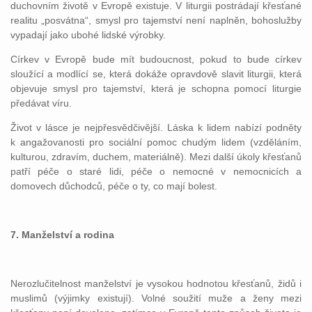
duchovním životě v Evropě existuje. V liturgii postrádají křesťané
realitu „posvátna“, smysl pro tajemství není naplněn, bohoslužby
vypadají jako ubohé lidské výrobky.
Církev v Evropě bude mít budoucnost, pokud to bude církev
sloužící a modlící se, která dokáže opravdově slavit liturgii, která
objevuje smysl pro tajemství, která je schopna pomocí liturgie
předávat víru.
Život v lásce je nejpřesvědčivější. Láska k lidem nabízí podněty
k angažovanosti pro sociální pomoc chudým lidem (vzděláním,
kulturou, zdravím, duchem, materiálně). Mezi další úkoly křesťanů
patří péče o staré lidi, péče o nemocné v nemocnicích a
domovech důchodců, péče o ty, co mají bolest.
7. Manželství a rodina
Nerozlučitelnost manželství je vysokou hodnotou křesťanů, židů i
muslimů (výjimky existují). Volné soužití muže a ženy mezi