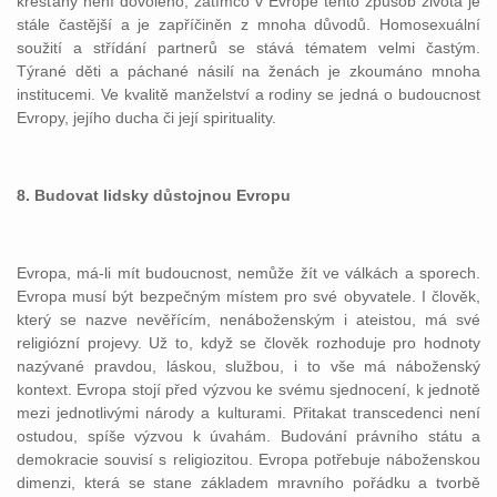
křesťany není dovoleno, zatímco v Evropě tento způsob života je
stále častější a je zapříčiněn z mnoha důvodů. Homosexuální
soužití a střídání partnerů se stává tématem velmi častým.
Týrané děti a páchané násilí na ženách je zkoumáno mnoha
institucemi. Ve kvalitě manželství a rodiny se jedná o budoucnost
Evropy, jejího ducha či její spirituality.
8. Budovat lidsky důstojnou Evropu
Evropa, má-li mít budoucnost, nemůže žít ve válkách a sporech.
Evropa musí být bezpečným místem pro své obyvatele. I člověk,
který se nazve nevěřícím, nenáboženským i ateistou, má své
religiózní projevy. Už to, když se člověk rozhoduje pro hodnoty
nazývané pravdou, láskou, službou, i to vše má náboženský
kontext. Evropa stojí před výzvou ke svému sjednocení, k jednotě
mezi jednotlivými národy a kulturami. Přitakat transcedenci není
ostudou, spíše výzvou k úvahám. Budování právního státu a
demokracie souvisí s religiozitou. Evropa potřebuje náboženskou
dimenzi, která se stane základem mravního pořádku a tvorbě