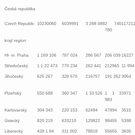
Česká republika
Czech Republic
10230060
6039991
3 288 088
2 740
11721
780
kraj/
region:
Hl- m. Praha
1 169 106
787 024
286 567
206 039
16227
Středočeský
1 1 22 473
770 234
262 441
212965
11 994
Jihočeský
625 267
328 670
216757
191 352
3064
Plzeňský
550 688
360 347
1 33 526
1 1 3
3971
983
Karlovarský
304 343
220 153
62494
47894
3515
Ústecký
820 219
633210
129822
98455
5398
Liberecký
428 1 84
311 002
78818
55655
3635