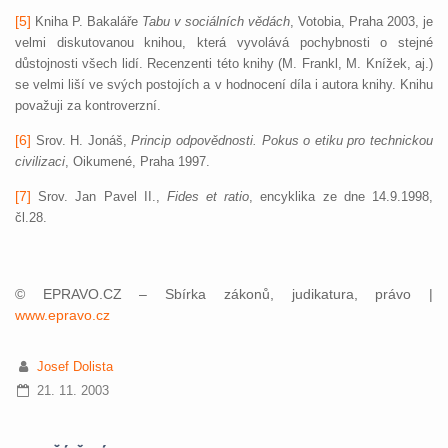
[5]
Kniha P. Bakaláře
Tabu v sociálních vědách
, Votobia, Praha 2003, je
velmi diskutovanou knihou, která vyvolává pochybnosti o stejné
důstojnosti všech lidí. Recenzenti této knihy (M. Frankl, M. Knížek, aj.)
se velmi liší ve svých postojích a v hodnocení díla i autora knihy. Knihu
považuji za kontroverzní.
[6]
Srov. H. Jonáš,
Princip odpovědnosti. Pokus o etiku pro technickou
civilizaci
, Oikumené, Praha 1997.
[7]
Srov. Jan Pavel II.,
Fides et ratio
, encyklika ze dne 14.9.1998,
čl.28.
© EPRAVO.CZ – Sbírka zákonů, judikatura, právo |
www.epravo.cz
Josef Dolista
21. 11. 2003