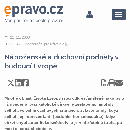
Menu
21. 11. 2003
ID: 22347
upozornění pro uživatele
Náboženské a duchovní podněty v
budoucí Evropě
Mnohé oblasti života Evropy jsou odkřesťanštěné, jako bylo
již uvedeno, tvář katolické církve je zeslabena, mnohdy
selhala ve velmi ožehavých situacích, zvláště tehdy, když
selhali její reprezentanti (pedofile, homosexualita), když
církvi chybí autentické svědectví a je v ní zřetelná touha po
moci a jedná alibisticky.