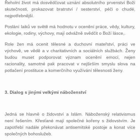
Řeholní život má dosvědčovat uznání absolutního prvenství Boží
skutečnosti, prokazovat bratrství / sesterství, péči o chudé,
nejpotřebnější.
Poslání laiků ve světě má hodnotu v ocenění práce, vědy, kultury,
ekologie, rodiny, výchovy, mají odvážně svědčit o Boží lásce,.
Role žen má ocenit tělesné a duchovní mateřství, práci ve
výchově, ve vědě a v charitativních a sociálních službách. Ženy
budou muset podporovat význam ocenění emocí, nejen
racionality, samotné pak pracovat v nejširším smyslu slova na
potlačení prostituce a komerčního využívání tělesnosti ženy.
3. Dialog s jinými velkými náboženství
Jedná se hlavně o židovství a Islám. Náboženský relativismus
není řešením. Křesťané mají společné kořeny s židovstvím. Je
zapotřebí nadále překonávat antisemitské postoje a konat více
společných bohoslužeb.