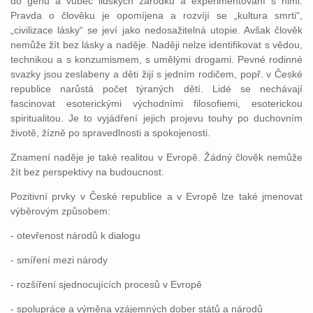
do genů a vůbec lidských zárodků a experimentování s nimi.
Pravda o člověku je opomíjena a rozvíjí se „kultura smrti“,
„civilizace lásky“ se jeví jako nedosažitelná utopie. Avšak člověk
nemůže žít bez lásky a naděje. Naději nelze identifikovat s vědou,
technikou a s konzumismem, s umělými drogami. Pevné rodinné
svazky jsou zeslabeny a děti žijí s jedním rodičem, popř. v České
republice narůstá počet týraných dětí. Lidé se nechávají
fascinovat esoterickými východními filosofiemi, esoterickou
spiritualitou. Je to vyjádření jejich projevu touhy po duchovním
životě, žízně po spravedlnosti a spokojenosti.
Znamení naděje je také realitou v Evropě. Žádný člověk nemůže
žít bez perspektivy na budoucnost.
Pozitivní prvky v České republice a v Evropě lze také jmenovat
výběrovým způsobem:
- otevřenost národů k dialogu
- smíření mezi národy
- rozšíření sjednocujících procesů v Evropě
- spolupráce a výměna vzájemných dober států a národů