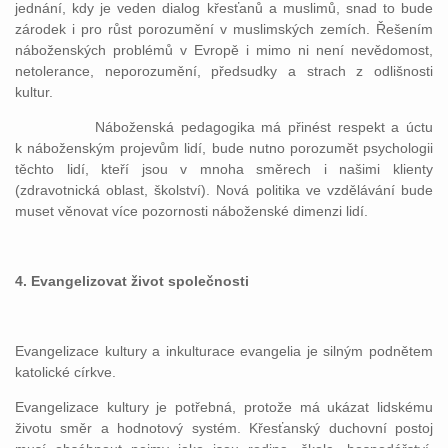
jednání, kdy je veden dialog křesťanů a muslimů, snad to bude
zárodek i pro růst porozumění v muslimských zemích. Řešením
náboženských problémů v Evropě i mimo ni není nevědomost,
netolerance, neporozumění, předsudky a strach z odlišnosti
kultur.
Náboženská pedagogika má přinést respekt a úctu
k náboženským projevům lidí, bude nutno porozumět psychologii
těchto lidí, kteří jsou v mnoha směrech i našimi klienty
(zdravotnická oblast, školství). Nová politika ve vzdělávání bude
muset věnovat více pozornosti náboženské dimenzi lidí.
4. Evangelizovat život společnosti
Evangelizace kultury a inkulturace evangelia je silným podnětem
katolické církve.
Evangelizace kultury je potřebná, protože má ukázat lidskému
životu směr a hodnotový systém. Křesťanský duchovní postoj