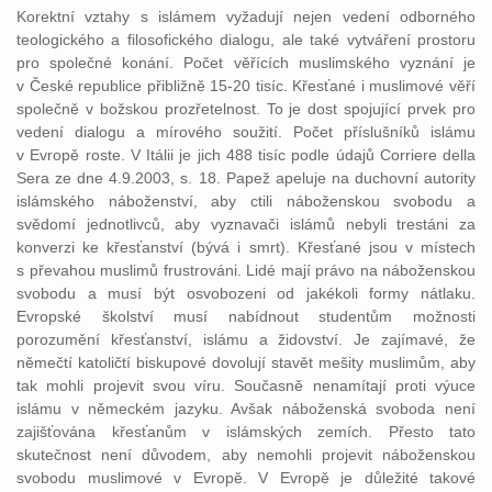
Korektní vztahy s islámem vyžadují nejen vedení odborného
teologického a filosofického dialogu, ale také vytváření prostoru
pro společné konání. Počet věřících muslimského vyznání je
v České republice přibližně 15-20 tisíc. Křesťané i muslimové věří
společně v božskou prozřetelnost. To je dost spojující prvek pro
vedení dialogu a mírového soužití. Počet příslušníků islámu
v Evropě roste. V Itálii je jich 488 tisíc podle údajů Corriere della
Sera ze dne 4.9.2003, s. 18. Papež apeluje na duchovní autority
islámského náboženství, aby ctili náboženskou svobodu a
svědomí jednotlivců, aby vyznavači islámů nebyli trestáni za
konverzi ke křesťanství (bývá i smrt). Křesťané jsou v místech
s převahou muslimů frustrováni. Lidé mají právo na náboženskou
svobodu a musí být osvobozeni od jakékoli formy nátlaku.
Evropské školství musí nabídnout studentům možnosti
porozumění křesťanství, islámu a židovství. Je zajímavé, že
němečtí katoličtí biskupové dovolují stavět mešity muslimům, aby
tak mohli projevit svou víru. Současně nenamítají proti výuce
islámu v německém jazyku. Avšak náboženská svoboda není
zajišťována křesťanům v islámských zemích. Přesto tato
skutečnost není důvodem, aby nemohli projevit náboženskou
svobodu muslimové v Evropě. V Evropě je důležité takové