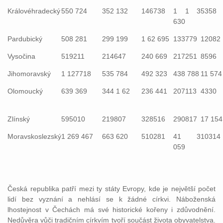
Královéhradecký
550 724
352 132
146738
1 1 3
5358
630
Pardubický
508 281
299 199
1 62 695
133779
12082
Vysočina
519211
214647
240 669
217251
8596
Jihomoravský
1 127718
535 784
492 323
438 788
11 574
Olomoucký
639 369
344 1 62
236 441
207113
4330
Zlínský
595010
219807
328516
290817
17 154
Moravskoslezský
1 269 467
663 620
510281
41 3
10314
059
Česká republika patří mezi ty státy Evropy, kde je největší počet
lidí bez vyznání a nehlásí se k žádné církvi. Náboženská
lhostejnost v Čechách má své historické kořeny i zdůvodnění.
Nedůvěra vůči tradičním církvím tvoří součást života obyvatelstva.