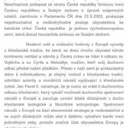
Neschopnost podepsat ze strany České republiky Smlouvu
mezi
Českou republikou a Svatým stolcem o úpravě vzájemných
vztahů, zamítnuto v Parlamentu ČR dne 21.5.2003, prokazuje
nejednoznačné a nedůvěryhodné postoje obyvatelstva ke
katolické církvi. Česká republika
je jedinou východoevropskou
zemí, která dosud neuzavřela smlouvu se Svatým stolcem.
Moderní svět a civilizační hodnoty v Evropě vyrostly
z křesťanské tradice, ke které se dnes mnoho obyvatel tohoto
kontinentu nehlásí a odmítá ji. Česká církev se hlásí k odkazu sv.
Vojtěcha a sv. Cyrila a Metoděje, mužům, kteří svůj duchovní
odkaz předali našim předkům. Přesto v naší zemi je prokazatelný
sklon k individualismu, je zřejmý rozhod s křesťanskou tradicí,
odmítání autority a morálních nároků vyplývající z křesťanské
zvěsti. Jan Pavel II. oznamuje, že je nutno se vrátit k duchovnímu
odkazu křesťanství, který vytváří možnosti duchovního sjednocení
národů v Evropě a zaručuje uznání lidské důstojnosti v duchu
křesťanské teologické a filozofické antropologie. Sjednocení
národů v Evropě na bázi ekonomické strategie je nedostatečné a
ve svých důsledcích může vést k dalšímu vytváření bariér mezi
jednotlivými státy, protože značná část obyvatelstva Evropy je