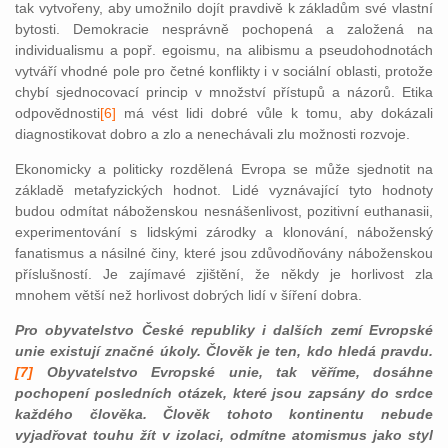
tak vytvořeny, aby umožnilo dojít pravdivě k základům své vlastní
bytosti. Demokracie nesprávně pochopená a založená na
individualismu a popř. egoismu, na alibismu a pseudohodnotách
vytváří vhodné pole pro četné konflikty i v sociální oblasti, protože
chybí sjednocovací princip v množství přístupů a názorů. Etika
odpovědnosti
[6]
má vést lidi dobré vůle k tomu, aby dokázali
diagnostikovat dobro a zlo a nenechávali zlu možnosti rozvoje.
Ekonomicky a politicky rozdělená Evropa se může sjednotit na
základě metafyzických hodnot. Lidé vyznávající tyto hodnoty
budou odmítat náboženskou nesnášenlivost, pozitivní euthanasii,
experimentování s lidskými zárodky a klonování, náboženský
fanatismus a násilné činy, které jsou zdůvodňovány náboženskou
příslušností. Je zajímavé zjištění, že někdy je horlivost zla
mnohem větší než horlivost dobrých lidí v šíření dobra.
Pro obyvatelstvo České republiky i dalších zemí Evropské
unie existují značné úkoly. Člověk je ten, kdo hledá pravdu.
[7]
Obyvatelstvo Evropské unie, tak věříme, dosáhne
pochopení posledních otázek, které jsou zapsány do srdce
každého člověka. Člověk tohoto kontinentu nebude
vyjadřovat touhu žít v izolaci, odmítne atomismus jako styl