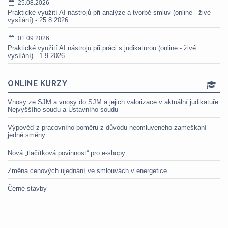
25.08.2026
Praktické využití AI nástrojů při analýze a tvorbě smluv (online - živé
vysílání) - 25.8.2026
01.09.2026
Praktické využití AI nástrojů při práci s judikaturou (online - živé
vysílání) - 1.9.2026
ONLINE KURZY
Vnosy ze SJM a vnosy do SJM a jejich valorizace v aktuální judikatuře
Nejvyššího soudu a Ústavního soudu
Výpověď z pracovního poměru z důvodu neomluveného zameškání
jedné směny
Nová „tlačítková povinnost“ pro e-shopy
Změna cenových ujednání ve smlouvách v energetice
Černé stavby