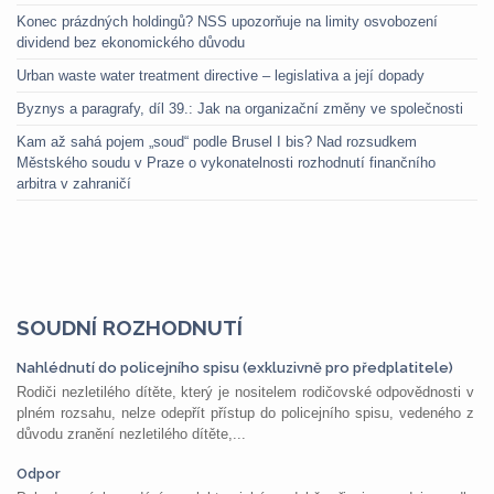
Konec prázdných holdingů? NSS upozorňuje na limity osvobození
dividend bez ekonomického důvodu
Urban waste water treatment directive – legislativa a její dopady
Byznys a paragrafy, díl 39.: Jak na organizační změny ve společnosti
Kam až sahá pojem „soud“ podle Brusel I bis? Nad rozsudkem
Městského soudu v Praze o vykonatelnosti rozhodnutí finančního
arbitra v zahraničí
SOUDNÍ ROZHODNUTÍ
Nahlédnutí do policejního spisu (exkluzivně pro předplatitele)
Rodiči nezletilého dítěte, který je nositelem rodičovské odpovědnosti v
plném rozsahu, nelze odepřít přístup do policejního spisu, vedeného z
důvodu zranění nezletilého dítěte,...
Odpor