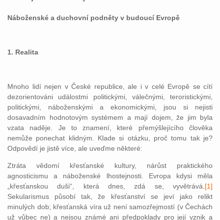
Náboženské a duchovní podněty v budoucí Evropě
1. Realita
Mnoho lidí nejen v České republice, ale i v celé Evropě se cítí
dezorientováni událostmi politickými, válečnými, teroristickými,
politickými, náboženskými a ekonomickými, jsou si nejisti
dosavadním hodnotovým systémem a mají dojem, že jim byla
vzata naděje. Je to znamení, které přemýšlejícího člověka
nemůže ponechat klidným. Klade si otázku, proč tomu tak je?
Odpovědí je jistě více, ale uveďme některé:
Ztráta vědomí křesťanské kultury, nárůst praktického
agnosticismu a náboženské lhostejnosti. Evropa kdysi měla
„křesťanskou duši“, která dnes, zdá se, vyvětrává.
[1]
Sekularismus působí tak, že křesťanství se jeví jako relikt
minulých dob; křesťanská víra už není samozřejmostí (v Čechách
už vůbec ne) a nejsou známé ani předpoklady pro její vznik a