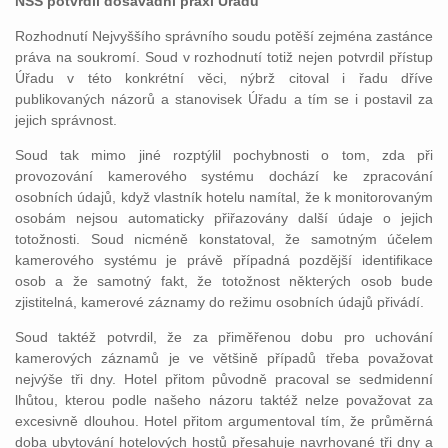
NSS potvrdil dosavadní praxi Úřadu
Rozhodnutí Nejvyššího správního soudu potěší zejména zastánce
práva na soukromí. Soud v rozhodnutí totiž nejen potvrdil přístup
Úřadu v této konkrétní věci, nýbrž citoval i řadu dříve
publikovaných názorů a stanovisek Úřadu a tím se i postavil za
jejich správnost.
Soud tak mimo jiné rozptýlil pochybnosti o tom, zda při
provozování kamerového systému dochází ke zpracování
osobních údajů, když vlastník hotelu namítal, že k monitorovaným
osobám nejsou automaticky přiřazovány další údaje o jejich
totožnosti. Soud nicméně konstatoval, že samotným účelem
kamerového systému je právě případná pozdější identifikace
osob a že samotný fakt, že totožnost některých osob bude
zjistitelná, kamerové záznamy do režimu osobních údajů přivádí.
Soud taktéž potvrdil, že za přiměřenou dobu pro uchování
kamerových záznamů je ve většině případů třeba považovat
nejvýše tři dny. Hotel přitom původně pracoval se sedmidenní
lhůtou, kterou podle našeho názoru taktéž nelze považovat za
excesivně dlouhou. Hotel přitom argumentoval tím, že průměrná
doba ubytování hotelových hostů přesahuje navrhované tři dny a