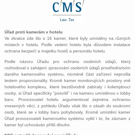
Úřad proti kamerám v hotelu
Ve zkratce zde šlo o 16 kamer, které byly umístěny na různých
místech v hotelu. Podle vedení hotelu byla důvodem instalace
ochrana bezpečí a majetku hostů a personálu hotelu.
Podle názoru Úřadu pro ochranu osobních údajů, který
rozhodoval o zahájení zpracování osobních údajů prostřednictvím
daného kamerového systému, nicméně část zařízení neprošla
testem proporcionality. Kromě kamer monitorujících prostory vně
hotelového komplexu, které bezdůvodně zabíraly i kolemjdoucí
osoby, si Úřad specificky “posvítil” i na kameru umístěnou v lobby
baru. Provozovatel hotelu argumentoval zejména ochranou
vnesených věcí, z pohledu Úřadu však šlo o zásah do soukromí
osob, které se v lobby baru pohybovaly. Kromě umístění kamer
Úřad provozovateli kamerového systému vytkl i to, že záznam z
kamer byl uchováván příliš dlouho.