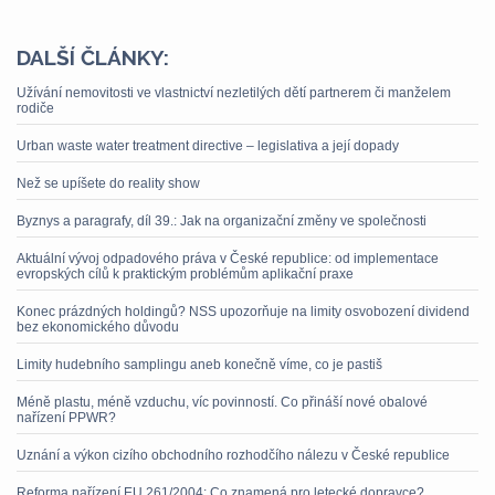
DALŠÍ ČLÁNKY:
Užívání nemovitosti ve vlastnictví nezletilých dětí partnerem či manželem
rodiče
Urban waste water treatment directive – legislativa a její dopady
Než se upíšete do reality show
Byznys a paragrafy, díl 39.: Jak na organizační změny ve společnosti
Aktuální vývoj odpadového práva v České republice: od implementace
evropských cílů k praktickým problémům aplikační praxe
Konec prázdných holdingů? NSS upozorňuje na limity osvobození dividend
bez ekonomického důvodu
Limity hudebního samplingu aneb konečně víme, co je pastiš
Méně plastu, méně vzduchu, víc povinností. Co přináší nové obalové
nařízení PPWR?
Uznání a výkon cizího obchodního rozhodčího nálezu v České republice
Reforma nařízení EU 261/2004: Co znamená pro letecké dopravce?