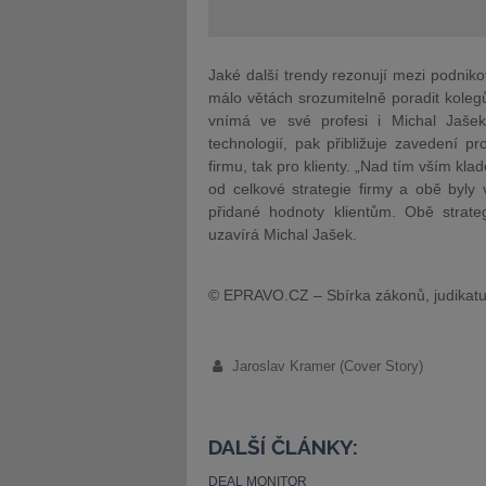
Jaké další trendy rezonují mezi podnik
málo větách srozumitelně poradit koleg
vnímá ve své profesi i Michal Jašek
technologií, pak přibližuje zavedení p
firmu, tak pro klienty. „Nad tím vším kl
od celkové strategie firmy a obě byly
přidané hodnoty klientům. Obě strate
uzavírá Michal Jašek.
© EPRAVO.CZ – Sbírka zákonů, judikatu
Jaroslav Kramer (Cover Story)
DALŠÍ ČLÁNKY:
DEAL MONITOR