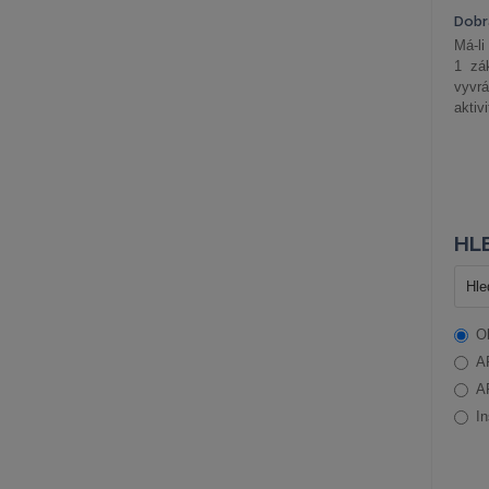
Dobrá
Má-li
1 zá
vyvrá
aktiv
HLE
O
A
A
In