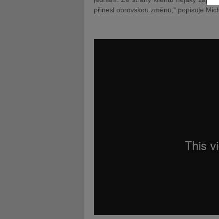
přinesl obrovskou změnu,“ popisuje Mich
JUDr. Tomáš Nielsen
JUDr. Tom
Kurzy lektora
Kurzy le