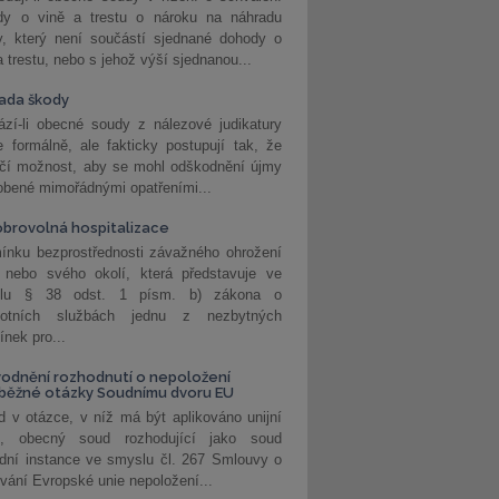
dy o vině a trestu o nároku na náhradu
y, který není součástí sjednané dohody o
a trestu, nebo s jehož výší sjednanou...
ada škody
zí-li obecné soudy z nálezové judikatury
 formálně, ale fakticky postupují tak, že
učí možnost, aby se mohl odškodnění újmy
obené mimořádnými opatřeními...
brovolná hospitalizace
ínku bezprostřednosti závažného ohrožení
 nebo svého okolí, která představuje ve
lu § 38 odst. 1 písm. b) zákona o
votních službách jednu z nezbytných
nek pro...
odnění rozhodnutí o nepoložení
běžné otázky Soudnímu dvoru EU
 v otázce, v níž má být aplikováno unijní
o, obecný soud rozhodující jako soud
dní instance ve smyslu čl. 267 Smlouvy o
vání Evropské unie nepoložení...