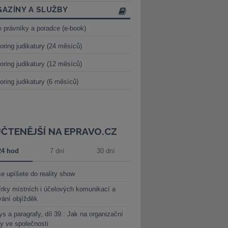
AZÍNY A SLUŽBY
o právníky a poradce (e-book)
oring judikatury (24 měsíců)
oring judikatury (12 měsíců)
oring judikatury (6 měsíců)
JČTENĚJŠÍ NA EPRAVO.CZ
24 hod
7 dní
30 dní
e upíšete do reality show
rky místních i účelových komunikací a
vání objížděk
s a paragrafy, díl 39.: Jak na organizační
y ve společnosti