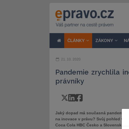
ČLÁNKY
ZÁKONY
N
21. 10. 2020
Pandemie zrychlila i
právníky
Jaký dopad má současná pandemie ko
na inovace v právu? Svůj pohled ve st
Coca Cola HBC Česko a Slovensko a M