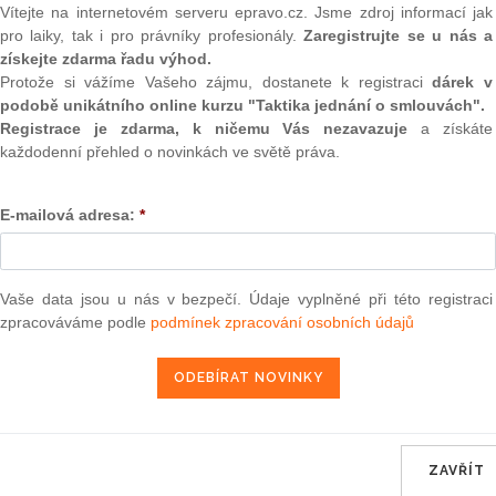
(onli
Vítejte na internetovém serveru epravo.cz. Jsme zdroj informací jak
kou proměnu z právníka na obchodníka s právními znalostmi,
pro laiky, tak i pro právníky profesionály.
Zaregistrujte se u nás a
2
l,“ otevírá rozhovor na téma inovací v právu Jan Kubíček ze
získejte zdarma řadu výhod.
Prakt
 Slovensko. Zmiňuje, že až doposud vnímal svou roli
Protože si vážíme Vašeho zájmu, dostanete k registraci
dárek v
smluv
era řízení letového provozu. To se ale postupně přeměnilo
podobě unikátního online kurzu "Taktika jednání o smlouvách".
ník neodmyslitelnou součástí řízení byznysu jako takového.
0
Registrace je zdarma, k ničemu Vás nezavazuje
a získáte
ně napomohla,“ říká Jan Kubíček.
Prakt
každodenní přehled o novinkách ve světě práva.
judik
E-mailová adresa:
*
ONL
epravo.cz?
Vnos
a jako dárek Vám zašleme aktuální online kurz na využití
valor
soud
Vaše data jsou u nás v bezpečí. Údaje vyplněné při této registraci
zpracováváme podle
podmínek zpracování osobních údajů
Výpo
neom
REGISTROVAT ZDE
Nová 
Změn
energ
 kdy pracuje většina právníků z domova, i do poskytování
ZAVŘÍT
me řešili otázku přechodu na větší elektronizaci právních
Čern
byl, ale většina to řešit nepotřebovala. Koronavirus v tomto