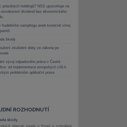
c prázdných holdingů? NSS upozorňuje na
y osvobození dividend bez ekonomického
du
y hudebního samplingu aneb konečně víme,
 pastiš
ada škody
oužení zkušební doby ze zákona po
novele
lní vývoj odpadového práva v České
lice: od implementace evropských cílů k
ickým problémům aplikační praxe
UDNÍ ROZHODNUTÍ
ada škody
dují-li obecné soudy v řízení o schválení