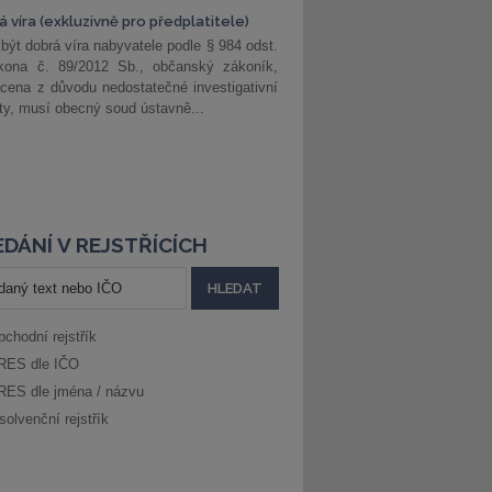
 víra (exkluzivně pro předplatitele)
 být dobrá víra nabyvatele podle § 984 odst.
kona č. 89/2012 Sb., občanský zákoník,
cena z důvodu nedostatečné investigativní
ity, musí obecný soud ústavně...
DÁNÍ V REJSTŘÍCÍCH
bchodní rejstřík
RES dle IČO
RES dle jména / názvu
solvenční rejstřík