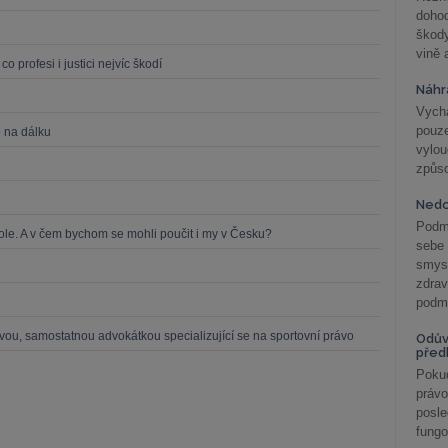
doho
škod
vině 
o profesi i justici nejvíc škodí
Náhr
Vychá
pouze
 na dálku
vylo
způs
Nedo
Podm
le. A v čem bychom se mohli poučit i my v Česku?
sebe
smys
zdra
podmí
ou, samostatnou advokátkou specializující se na sportovní právo
Odův
před
Pokud
práv
posle
fungo