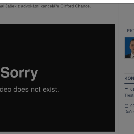
al Jašek z advokátní kanceláře Clifford Chance.
LEK
áš Sokol
JUDr. Martin Maisner, Ph.D.,
MCIArb
ktora
Kurzy lektora
KON
0
Trest
0
Daňov