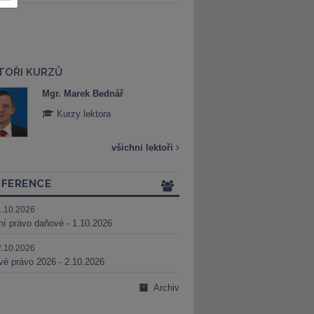
TOŘI KURZŮ
Mgr. Marek Bednář
Mgr. Veronika 
Kurzy lektora
Kurzy lektora
všichni lektoři
FERENCE
1.10.2026
ní právo daňové - 1.10.2026
2.10.2026
é právo 2026 - 2.10.2026
Archiv