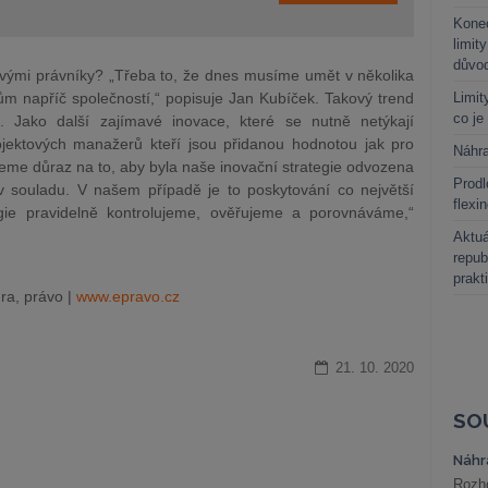
Kone
limit
důvo
ovými právníky? „Třeba to, že dnes musíme umět v několika
ům napříč společností,“ popisuje Jan Kubíček. Takový trend
Limit
co je
. Jako další zajímavé inovace, které se nutně netýkají
rojektových manažerů kteří jsou přidanou hodnotou jak pro
Náhr
ademe důraz na to, aby byla naše inovační strategie odvozena
Prodl
 v souladu. V našem případě je to poskytování co největší
flexi
gie pravidelně kontrolujeme, ověřujeme a porovnáváme,“
Aktuá
repub
prakt
ra, právo |
www.epravo.cz
21. 10. 2020
SO
Náhr
Rozho