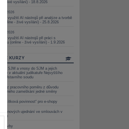
ne - živé vysílání) - 18.8.2026
5.08.2026
ické využití AI nástrojů při analýze a tvorbě
 (online - živé vysílání) - 25.8.2026
1.09.2026
ické využití AI nástrojů při práci s
aturou (online - živé vysílání) - 1.9.2026
INE KURZY
y ze SJM a vnosy do SJM a jejich
izace v aktuální judikatuře Nejvyššího
u a Ústavního soudu
věď z pracovního poměru z důvodu
luveného zameškání jedné směny
„tlačítková povinnost“ pro e-shopy
a cenových ujednání ve smlouvách v
etice
é stavby