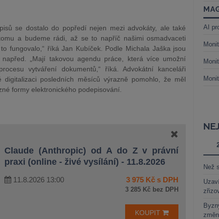
MAG
AI pr
dpisů se dostalo do popředí nejen mezi advokáty, ale také
 tomu a budeme rádi, až se to napříč našimi osmadvaceti
Monit
to fungovalo,“ říká Jan Kubíček. Podle Michala Jaška jsou
y napřed. „Mají takovou agendu práce, která více umožní
Monit
procesu vytváření dokumentů,“ říká. Advokátní kanceláři
Monit
é digitalizaci posledních měsíců výrazně pomohlo, že měl
né formy elektronického podepisování.
NE
Claude (Anthropic) od A do Z v právní
praxi (online - živé vysílání) - 11.8.2026
Než s
11.8.2026 13:00
3 975 Kč s DPH
Uzaví
3 285 Kč bez DPH
zřizo
Byzny
KOUPIT
změn