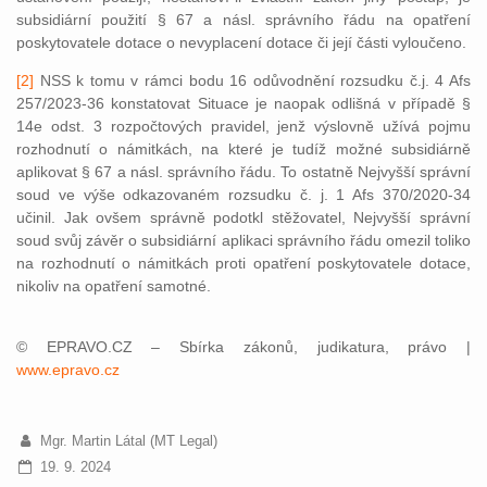
subsidiární použití § 67 a násl. správního řádu na opatření
poskytovatele dotace o nevyplacení dotace či její části vyloučeno.
[2]
NSS k tomu v rámci bodu 16 odůvodnění rozsudku č.j. 4 Afs
257/2023-36 konstatovat Situace je naopak odlišná v případě §
14e odst. 3 rozpočtových pravidel, jenž výslovně užívá pojmu
rozhodnutí o námitkách, na které je tudíž možné subsidiárně
aplikovat § 67 a násl. správního řádu. To ostatně Nejvyšší správní
soud ve výše odkazovaném rozsudku č. j. 1 Afs 370/2020-34
učinil. Jak ovšem správně podotkl stěžovatel, Nejvyšší správní
soud svůj závěr o subsidiární aplikaci správního řádu omezil toliko
na rozhodnutí o námitkách proti opatření poskytovatele dotace,
nikoliv na opatření samotné.
© EPRAVO.CZ – Sbírka zákonů, judikatura, právo |
www.epravo.cz
Mgr. Martin Látal (MT Legal)
19. 9. 2024