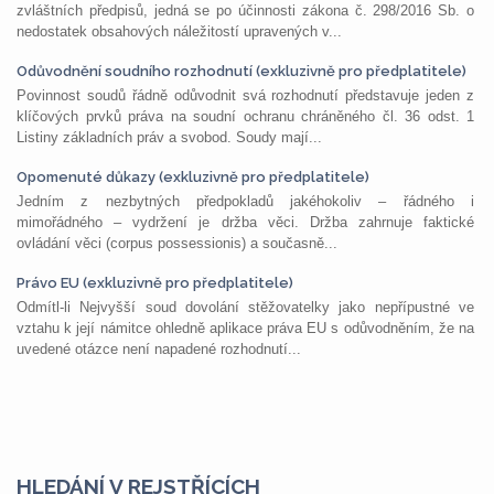
zvláštních předpisů, jedná se po účinnosti zákona č. 298/2016 Sb. o
nedostatek obsahových náležitostí upravených v...
Odůvodnění soudního rozhodnutí (exkluzivně pro předplatitele)
Povinnost soudů řádně odůvodnit svá rozhodnutí představuje jeden z
klíčových prvků práva na soudní ochranu chráněného čl. 36 odst. 1
Listiny základních práv a svobod. Soudy mají...
Opomenuté důkazy (exkluzivně pro předplatitele)
Jedním z nezbytných předpokladů jakéhokoliv – řádného i
mimořádného – vydržení je držba věci. Držba zahrnuje faktické
ovládání věci (corpus possessionis) a současně...
Právo EU (exkluzivně pro předplatitele)
Odmítl-li Nejvyšší soud dovolání stěžovatelky jako nepřípustné ve
vztahu k její námitce ohledně aplikace práva EU s odůvodněním, že na
uvedené otázce není napadené rozhodnutí...
HLEDÁNÍ V REJSTŘÍCÍCH