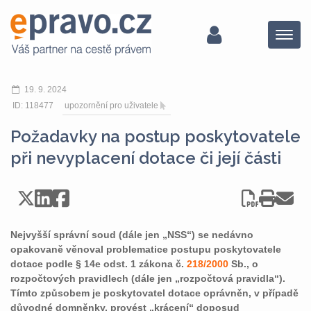
Menu
19. 9. 2024
ID: 118477
upozornění pro uživatele
Požadavky na postup poskytovatele
při nevyplacení dotace či její části
Nejvyšší správní soud (dále jen „NSS“) se nedávno
opakovaně věnoval problematice postupu poskytovatele
dotace podle § 14e odst. 1 zákona č.
218/2000
Sb., o
rozpočtových pravidlech (dále jen „rozpočtová pravidla“).
Tímto způsobem je poskytovatel dotace oprávněn, v případě
důvodné domněnky, provést „krácení“ doposud