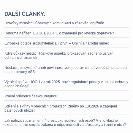
DALŠÍ ČLÁNKY:
Uzavírky místních i účelových komunikací a zřizování objížděk
Reforma nařízení EU 261/2004: Co znamená pro letecké dopravce?
Evropské dotace srozumitelně: Díl první – Unijní a národní rámec
Když důkazy nestačí: Rizikové aspekty prokazování řádného užívání
ochranných známek
Nestačí „mít systém“ aneb povinnosti veřejnoprávních původců při přechodu
na atestovaný eSSL
Výroční zpráva ÚOOÚ za rok 2025: nové regulatorní priority v oblasti ochrany
osobních údajů
Právní průvodce českou krajinou
Sdílení elektřiny v obecních projektech, změny po 1.8.2026 a zapojení
bateriových úložišť
Jak naložit s „oznámením“ přestupku soukromých osob? A je to vlastně
oznámením ve smyslu zákona o odpovědnosti za přestupky a řízení o nich?