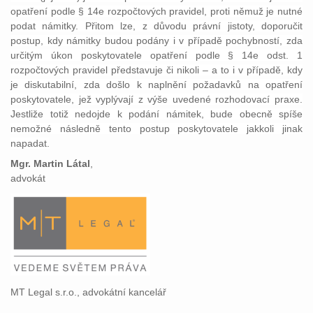
opatření podle § 14e rozpočtových pravidel, proti němuž je nutné
podat námitky. Přitom lze, z důvodu právní jistoty, doporučit
postup, kdy námitky budou podány i v případě pochybností, zda
určitým úkon poskytovatele opatření podle § 14e odst. 1
rozpočtových pravidel představuje či nikoli – a to i v případě, kdy
je diskutabilní, zda došlo k naplnění požadavků na opatření
poskytovatele, jež vyplývají z výše uvedené rozhodovací praxe.
Jestliže totiž nedojde k podání námitek, bude obecně spíše
nemožné následně tento postup poskytovatele jakkoli jinak
napadat.
Mgr. Martin Látal
,
advokát
MT Legal s.r.o., advokátní kancelář