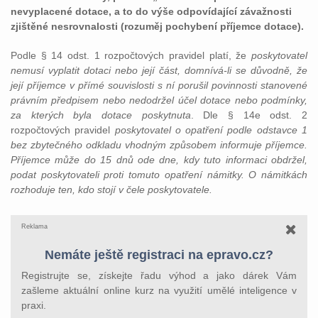
nevyplacené dotace, a to do výše odpovídající závažnosti
zjištěné nesrovnalosti (rozuměj pochybení příjemce dotace).
Podle § 14 odst. 1 rozpočtových pravidel platí, že
poskytovatel
nemusí vyplatit dotaci nebo její část, domnívá-li se důvodně, že
její příjemce v přímé souvislosti s ní porušil povinnosti stanovené
právním předpisem nebo nedodržel účel dotace nebo podmínky,
za kterých byla dotace poskytnuta
. Dle § 14e odst. 2
rozpočtových pravidel
poskytovatel o opatření podle odstavce 1
bez zbytečného odkladu vhodným způsobem informuje příjemce.
Příjemce může do 15 dnů ode dne, kdy tuto informaci obdržel,
podat poskytovateli proti tomuto opatření námitky. O námitkách
rozhoduje ten, kdo stojí v čele poskytovatele.
Reklama
Nemáte ještě registraci na epravo.cz?
Registrujte se, získejte řadu výhod a jako dárek Vám
zašleme aktuální online kurz na využití umělé inteligence v
praxi.