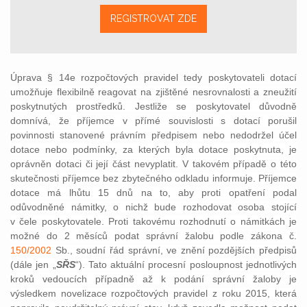
REGISTROVAT ZDE
Úprava § 14e rozpočtových pravidel tedy
poskytovateli dotací
umožňuje flexibilně reagovat na zjištěné nesrovnalosti a zneužití
poskytnutých prostředků. Jestliže se poskytovatel důvodně
domnívá, že příjemce v přímé souvislosti s dotací porušil
povinnosti stanovené právním předpisem nebo nedodržel účel
dotace nebo podmínky, za kterých byla dotace poskytnuta, je
oprávněn dotaci či její část nevyplatit. V takovém případě o této
skutečnosti příjemce bez zbytečného odkladu informuje. Příjemce
dotace má lhůtu 15 dnů na to, aby proti opatření podal
odůvodněné námitky, o nichž bude rozhodovat osoba stojící
v čele poskytovatele. Proti takovému rozhodnutí o námitkách je
možné do 2 měsíců podat správní žalobu podle zákona č.
150/2002
Sb., soudní řád správní, ve znění pozdějších předpisů
(dále jen „
SŘS
“). Tato aktuální procesní posloupnost jednotlivých
kroků vedoucích případně až k podání správní žaloby je
výsledkem novelizace rozpočtových pravidel z roku 2015, která