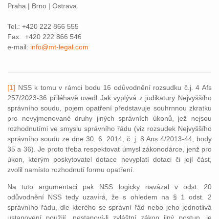
Praha | Brno | Ostrava
Tel.: +420 222 866 555
Fax: +420 222 866 546
e-mail:
info@mt-legal.com
[1]
NSS k tomu v rámci bodu 16 odůvodnění rozsudku č.j. 4 Afs
257/2023-36 přiléhavě uvedl Jak vyplývá z judikatury Nejvyššího
správního soudu, pojem opatření představuje souhrnnou zkratku
pro nevyjmenované druhy jiných správních úkonů, jež nejsou
rozhodnutími ve smyslu správního řádu (viz rozsudek Nejvyššího
správního soudu ze dne 30. 6. 2014, č. j. 8 Ans 4/2013-44, body
35 a 36). Je proto třeba respektovat úmysl zákonodárce, jenž pro
úkon, kterým poskytovatel dotace nevyplatí dotaci či její část,
zvolil namísto rozhodnutí formu opatření.
Na tuto argumentaci pak NSS logicky navázal v odst. 20
odůvodnění NSS tedy uzavírá, že s ohledem na § 1 odst. 2
správního řádu, dle kterého se správní řád nebo jeho jednotlivá
ustanovení použijí, nestanoví-li zvláštní zákon jiný postup, je