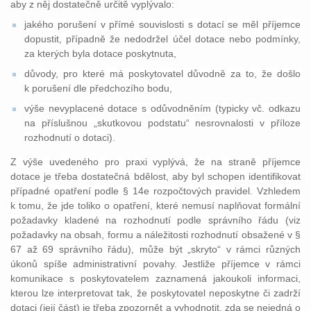
aby z něj dostatečně určitě vyplývalo:
jakého porušení v přímé souvislosti s dotací se měl příjemce
dopustit, případně že nedodržel účel dotace nebo podmínky,
za kterých byla dotace poskytnuta,
důvody, pro které má poskytovatel důvodně za to, že došlo
k porušení dle předchozího bodu,
výše nevyplacené dotace s odůvodněním (typicky vč. odkazu
na příslušnou „skutkovou podstatu“ nesrovnalosti v příloze
rozhodnutí o dotaci).
Z výše uvedeného pro praxi vyplývá, že na straně příjemce
dotace je třeba dostatečná bdělost, aby byl schopen identifikovat
případné opatření podle § 14e rozpočtových pravidel. Vzhledem
k tomu, že jde toliko o opatření, které nemusí naplňovat formální
požadavky kladené na rozhodnutí podle správního řádu (viz
požadavky na obsah, formu a náležitosti rozhodnutí obsažené v §
67 až 69 správního řádu), může být „skryto“ v rámci různých
úkonů spíše administrativní povahy. Jestliže příjemce v rámci
komunikace s poskytovatelem zaznamená jakoukoli informaci,
kterou lze interpretovat tak, že poskytovatel neposkytne či zadrží
dotaci (její část) je třeba zpozornět a vyhodnotit, zda se nejedná o