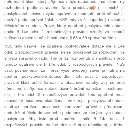
neformální úkon, který příjemce může napadnout námitkami (ty
rozhodnutí podle správního řádu představují
[2]
), o nichž je
poskytovatel povinen vydat správní rozhodnutí, proti němuž je
možné podat správní žalobu. NSS tedy zrušil napadený rozsudek
Městského soudu v Praze, který opatření poskytovatele dotace
podle § 14e odst. 1 rozpočtových pravidel označil za nicotná
z důvodu absence náležitostí podle § 68 a 69 správního řádu.
NSS tedy uzavřel, že opatření poskytovatele dotace dle § 14e
odst. 1 rozpočtových pravidel nelze považovat za rozhodnutí ve
smyslu správního řádu. Tím je až rozhodnutí o námitkách proti
tomuto opatření dle § 14e odst. 3 rozpočtových pravidel. NSS
však poznamenal, že i přes výše uvedený závěr je nutné na
opatření poskytovatele dotace dle § 14e odst. 1 rozpočtových
pravidel klást určité formální a obsahové nároky, aby se proti
němu mohl příjemce dotace účinně bránit námitkami postupem
dle § 14e odst. 2 rozpočtových pravidel. Toto opatření musí
minimálně obsahovat skutečnosti, ve kterých poskytovatel dotace
spatřuje porušení povinnosti stanovené právním předpisem,
nedodržení účelu dotace nebo podmínek, za kterých byla dotace
poskytnuta. Aby bylo proti opatření podle § 14e odst. 1
rozpočtových pravidel možné efektivně brojit námitkami, je třeba,