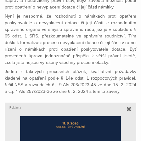
napravila neudržitelný právní stav, když zavedla možnost podat
proti opatření o nevyplacení dotace či její části námitky.
Nyní je nesporné, že rozhodnutí o námitkách proti opatření
poskytovatele o nevyplacení dotace či její části je rozhodnutím
správního orgánu ve smyslu správního řádu, jež je v souladu s §
65 odst. 1 SŘS. přezkoumatelné ve správním soudnictví. Tím
došlo k formalizaci procesu nevyplacení dotace či její části v rámci
řízení o námitkách proti opatření poskytovatele dotace. Byť
provedená úprava jednoznačně přispěla k větší právní jistotě,
zcela jistě nejsou vyřešeny všechny procesní otázky.
Jednu z takových procesních otázek, kvalitativní požadavky
kladené na opatření podle § 14e odst. 1 rozpočtových pravidel,
řešil NSS v rozsudcích č.j. 9 Afs 203/2023-45 ze dne 15. 2. 2024
a č.j. 4 Afs 257/2023-36 ze dne 6. 2. 2024 s těmito závěry.
Reklama