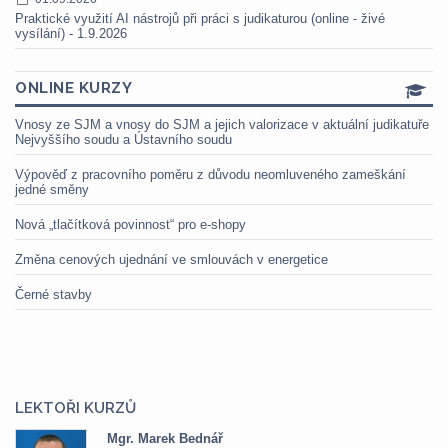
Praktické využití AI nástrojů při práci s judikaturou (online - živé
vysílání) - 1.9.2026
ONLINE KURZY
Vnosy ze SJM a vnosy do SJM a jejich valorizace v aktuální judikatuře
Nejvyššího soudu a Ústavního soudu
Výpověď z pracovního poměru z důvodu neomluveného zameškání
jedné směny
Nová „tlačítková povinnost“ pro e-shopy
Změna cenových ujednání ve smlouvách v energetice
Černé stavby
LEKTOŘI KURZŮ
Mgr. Marek Bednář