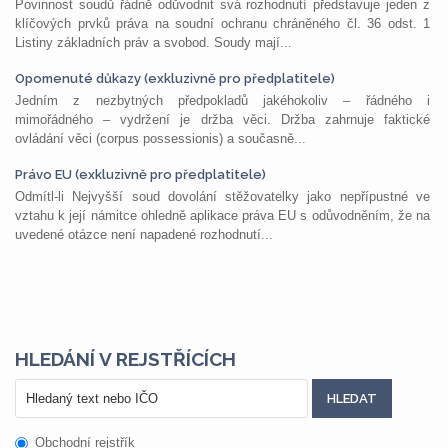
Povinnost soudů řádně odůvodnit svá rozhodnutí představuje jeden z
klíčových prvků práva na soudní ochranu chráněného čl. 36 odst. 1
Listiny základních práv a svobod. Soudy mají...
Opomenuté důkazy (exkluzivně pro předplatitele)
Jedním z nezbytných předpokladů jakéhokoliv – řádného i
mimořádného – vydržení je držba věci. Držba zahrnuje faktické
ovládání věci (corpus possessionis) a současně...
Právo EU (exkluzivně pro předplatitele)
Odmítl-li Nejvyšší soud dovolání stěžovatelky jako nepřípustné ve
vztahu k její námitce ohledně aplikace práva EU s odůvodněním, že na
uvedené otázce není napadené rozhodnutí...
HLEDÁNÍ V REJSTŘÍCÍCH
Obchodní rejstřík