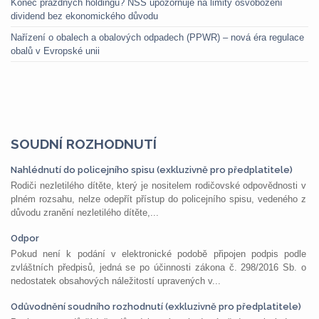
Konec prázdných holdingů? NSS upozorňuje na limity osvobození
dividend bez ekonomického důvodu
Nařízení o obalech a obalových odpadech (PPWR) – nová éra regulace
obalů v Evropské unii
SOUDNÍ ROZHODNUTÍ
Nahlédnutí do policejního spisu (exkluzivně pro předplatitele)
Rodiči nezletilého dítěte, který je nositelem rodičovské odpovědnosti v
plném rozsahu, nelze odepřít přístup do policejního spisu, vedeného z
důvodu zranění nezletilého dítěte,...
Odpor
Pokud není k podání v elektronické podobě připojen podpis podle
zvláštních předpisů, jedná se po účinnosti zákona č. 298/2016 Sb. o
nedostatek obsahových náležitostí upravených v...
Odůvodnění soudního rozhodnutí (exkluzivně pro předplatitele)