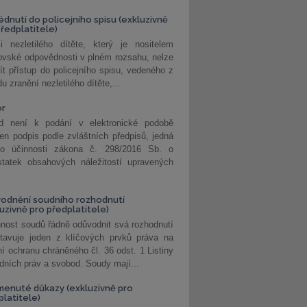
édnutí do policejního spisu (exkluzivně
předplatitele)
i nezletilého dítěte, který je nositelem
ovské odpovědnosti v plném rozsahu, nelze
ít přístup do policejního spisu, vedeného z
u zranění nezletilého dítěte,...
or
d není k podání v elektronické podobě
jen podpis podle zvláštních předpisů, jedná
o účinnosti zákona č. 298/2016 Sb. o
statek obsahových náležitostí upravených
odnění soudního rozhodnutí
luzivně pro předplatitele)
nost soudů řádně odůvodnit svá rozhodnutí
stavuje jeden z klíčových prvků práva na
í ochranu chráněného čl. 36 odst. 1 Listiny
dních práv a svobod. Soudy mají...
enuté důkazy (exkluzivně pro
platitele)