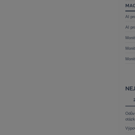
MAG
AI pr
AI pr
Monit
Monit
Monit
NE
Odůvo
otáz
Výpo