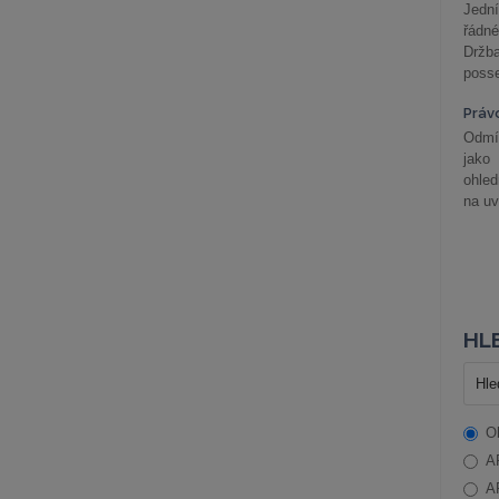
Jední
řádné
Držba
posse
Práv
Odmít
jako
ohle
na uv
HLE
O
A
A