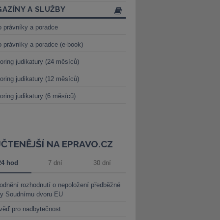
AZÍNY A SLUŽBY
o právníky a poradce
o právníky a poradce (e-book)
oring judikatury (24 měsíců)
oring judikatury (12 měsíců)
oring judikatury (6 měsíců)
JČTENĚJŠÍ NA EPRAVO.CZ
24 hod
7 dní
30 dní
dnění rozhodnutí o nepoložení předběžné
ky Soudnímu dvoru EU
věď pro nadbytečnost