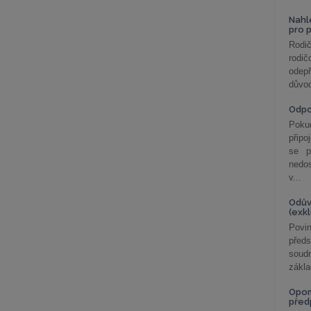
Nahl
pro 
Rodič
rodič
odepř
důvod
Odp
Poku
připo
se p
nedo
v...
Odův
(exk
Povin
před
soudn
zákla
Opom
před