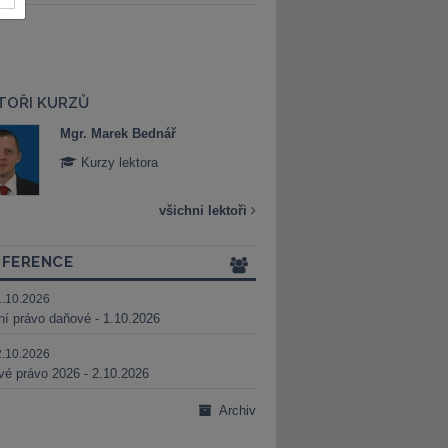
TOŘI KURZŮ
Mgr. Marek Bednář
Mgr. Veronika 
Kurzy lektora
Kurzy lektora
všichni lektoři
FERENCE
1.10.2026
ní právo daňové - 1.10.2026
2.10.2026
é právo 2026 - 2.10.2026
Archiv