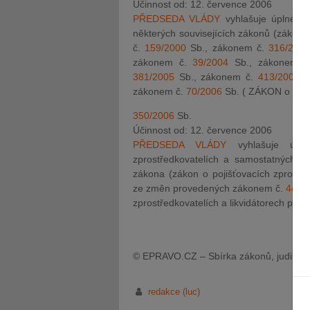
Účinnost od: 12. července 2006
PŘEDSEDA VLÁDY
vyhlašuje úplné z
některých souvisejících zákonů (zákon 
č.
159/2000
Sb., zákonem č.
316/200
zákonem č.
39/2004
Sb., zákonem 
381/2005
Sb., zákonem č.
413/2005
S
zákonem č.
70/2006
Sb. ( ZÁKON o pojiš
350/2006
Sb.
Účinnost od: 12. července 2006
PŘEDSEDA VLÁDY
vyhlašuje úp
zprostředkovatelích a samostatných li
zákona (zákon o pojišťovacích zprostřed
ze změn provedených zákonem č.
444/
zprostředkovatelích a likvidátorech pojis
© EPRAVO.CZ – Sbírka zákonů, judikatu
redakce (luc)