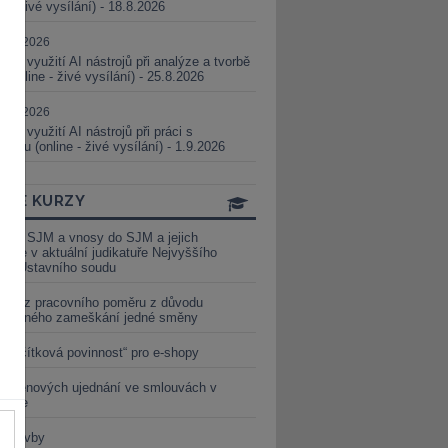
ne - živé vysílání) - 18.8.2026
5.08.2026
ické využití AI nástrojů při analýze a tvorbě
 (online - živé vysílání) - 25.8.2026
1.09.2026
ické využití AI nástrojů při práci s
aturou (online - živé vysílání) - 1.9.2026
INE KURZY
y ze SJM a vnosy do SJM a jejich
izace v aktuální judikatuře Nejvyššího
u a Ústavního soudu
věď z pracovního poměru z důvodu
luveného zameškání jedné směny
„tlačítková povinnost“ pro e-shopy
a cenových ujednání ve smlouvách v
etice
é stavby