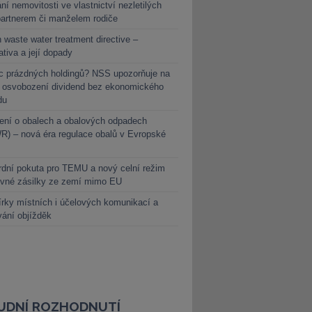
ní nemovitosti ve vlastnictví nezletilých
partnerem či manželem rodiče
 waste water treatment directive –
lativa a její dopady
c prázdných holdingů? NSS upozorňuje na
y osvobození dividend bez ekonomického
du
ení o obalech a obalových odpadech
) – nová éra regulace obalů v Evropské
dní pokuta pro TEMU a nový celní režim
evné zásilky ze zemí mimo EU
rky místních i účelových komunikací a
vání objížděk
UDNÍ ROZHODNUTÍ