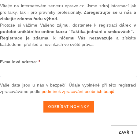
(onli
Vítejte na internetovém serveru epravo.cz. Jsme zdroj informací jak
nění zákona č.
363/1999
Sb., o pojišťovnictví a o změně
pro laiky, tak i pro právníky profesionály.
Zaregistrujte se u nás a
2
o pojišťovnictví), jak vyplývá ze změn provedených zákonem
získejte zdarma řadu výhod.
Prakt
1
Sb., zákonem č.
12/2002
Sb., zákonem č.
126/2002
Sb.,
smluv
Protože si vážíme Vašeho zájmu, dostanete k registraci
dárek v
č.
257/2004
Sb., zákonem č.
377/2005
Sb., zákonem č.
podobě unikátního online kurzu "Taktika jednání o smlouvách".
b., zákonem č.
444/2005
Sb., zákonem č.
57/2006
Sb. a
0
Registrace je zdarma, k ničemu Vás nezavazuje
a získáte
ťovnictví )
Prakt
každodenní přehled o novinkách ve světě práva.
judik
ONL
E-mailová adresa:
*
lné znění zákona č.
38/2004
Sb., o pojišťovacích
kvidátorech pojistných událostí a o změně živnostenského
Vnos
kovatelích a likvidátorech pojistných událostí), jak vyplývá
valor
soud
2005
Sb. a zákonem č.
57/2006
Sb. ( ZÁKON o pojišťovacích
Vaše data jsou u nás v bezpečí. Údaje vyplněné při této registraci
tných událostí )
zpracováváme podle
podmínek zpracování osobních údajů
Výpo
neom
Nová 
ra, právo |
www.epravo.cz
Změn
energ
12. 7. 2006
ZAVŘÍT
Čern