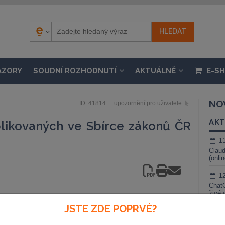
ÁZORY
SOUDNÍ ROZHODNUTÍ
AKTUÁLNĚ
E-S
NO
ID: 41814
upozornění pro uživatele
AKT
likovaných ve Sbírce zákonů ČR
1
Claud
(onli
1
ChatG
živé 
ce 2006
JSTE ZDE POPRVÉ?
1
Gemin