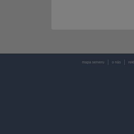
mapa serveru
o nás
rek