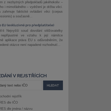
m z nezbytných předpokladů jakéhokoliv –
ho i mimořádného – vydržení je držba věci.
 zahrnuje faktické ovládání věci (corpus
ssionis) a současně...
o EU (exkluzivně pro předplatitele)
l-li Nejvyšší soud dovolání stěžovatelky
 nepřípustné ve vztahu k její námitce
dně aplikace práva EU s odůvodněním, že
edené otázce není napadené rozhodnutí...
DÁNÍ V REJSTŘÍCÍCH
bchodní rejstřík
RES dle IČO
RES dle jména / názvu