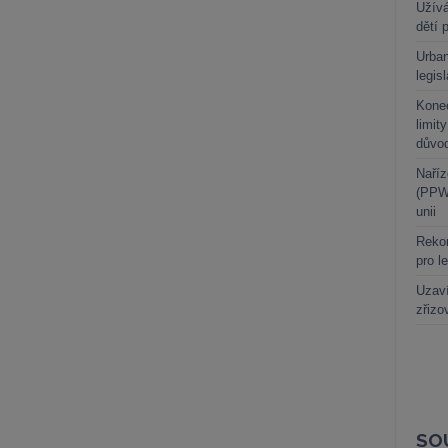
Užívá
dětí 
Urban
legis
Kone
limit
důvo
Naříz
(PPWR
unii
Rekor
pro l
Uzaví
zřizo
SO