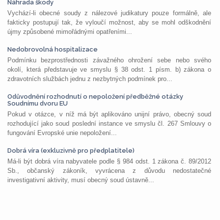
Náhrada škody
Vychází-li obecné soudy z nálezové judikatury pouze formálně, ale
fakticky postupují tak, že vyloučí možnost, aby se mohl odškodnění
újmy způsobené mimořádnými opatřeními...
Nedobrovolná hospitalizace
Podmínku bezprostřednosti závažného ohrožení sebe nebo svého
okolí, která představuje ve smyslu § 38 odst. 1 písm. b) zákona o
zdravotních službách jednu z nezbytných podmínek pro...
Odůvodnění rozhodnutí o nepoložení předběžné otázky
Soudnímu dvoru EU
Pokud v otázce, v níž má být aplikováno unijní právo, obecný soud
rozhodující jako soud poslední instance ve smyslu čl. 267 Smlouvy o
fungování Evropské unie nepoložení...
Dobrá víra (exkluzivně pro předplatitele)
Má-li být dobrá víra nabyvatele podle § 984 odst. 1 zákona č. 89/2012
Sb., občanský zákoník, vyvrácena z důvodu nedostatečné
investigativní aktivity, musí obecný soud ústavně...