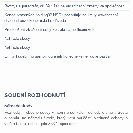
Byznys a paragrafy, díl 39.: Jak na organizační změny ve společnosti
Konec prázdných holdingů? NSS upozorňuje na limity osvobození
dividend bez ekonomického důvodu
Prodloužení zkušební doby ze zákona po flexinovele
Náhrada škody
Náhrada škody
Limity hudebního samplingu aneb konečně víme, co je pastiš
SOUDNÍ ROZHODNUTÍ
Náhrada škody
Rozhodují-li obecné soudy v řízení o schválení dohody o vině a trestu
o nároku na náhradu škody, který není součástí sjednané dohody o
vině a trestu, nebo s jehož výší sjednanou...