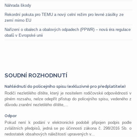
Náhrada škody
Rekordní pokuta pro TEMU a nový celní režim pro levné zásilky ze
zemí mimo EU
Nařízení o obalech a obalových odpadech (PPWR) – nová éra regulace
obalů v Evropské unii
SOUDNÍ ROZHODNUTÍ
Nahlédnutí do policejního spisu (exkluzivně pro předplatitele)
Rodiči nezletilého dítěte, který je nositelem rodičovské odpovědnosti v
plném rozsahu, nelze odepřít přístup do policejního spisu, vedeného z
důvodu zranění nezletilého dítěte,...
Odpor
Pokud není k podání v elektronické podobě připojen podpis podle
zvláštních předpisů, jedná se po účinnosti zákona č. 298/2016 Sb. o
nedostatek obsahových náležitostí upravených v...