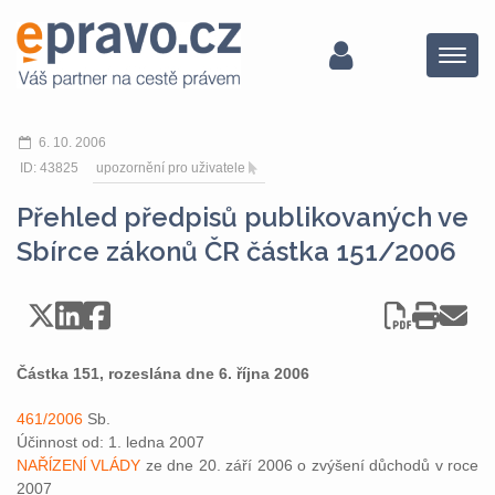
Menu
6. 10. 2006
ID: 43825
upozornění pro uživatele
Přehled předpisů publikovaných ve
Sbírce zákonů ČR částka 151/2006
Částka 151, rozeslána dne 6. října 2006
461/2006
Sb.
Účinnost od: 1. ledna 2007
NAŘĺZENĺ VLÁDY
ze dne 20. září 2006 o zvýšení důchodů v roce
2007