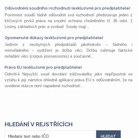
Odůvodnění soudního rozhodnutí (exkluzivně pro předplatitele)
Povinnost soudů řádně odůvodnit svá rozhodnutí představuje jeden z
klíčových prvků práva na soudní ochranu chráněného čl. 36 odst. 1
Listiny základních práv a svobod. Soudy mají...
Opomenuté důkazy (exkluzivně pro předplatitele)
Jedním z nezbytných předpokladů jakéhokoliv – řádného i
mimořádného – vydržení je držba věci. Držba zahrnuje faktické
ovládání věci (corpus possessionis) a současně...
Právo EU (exkluzivně pro předplatitele)
Odmítl-li Nejvyšší soud dovolání stěžovatelky jako nepřípustné ve
vztahu k její námitce ohledně aplikace práva EU s odůvodněním, že na
uvedené otázce není napadené rozhodnutí...
HLEDÁNÍ V REJSTŘÍCÍCH