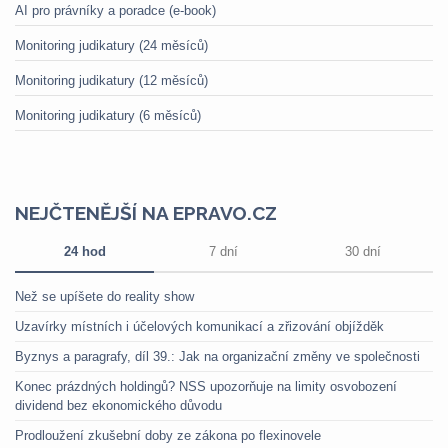
AI pro právníky a poradce (e-book)
Monitoring judikatury (24 měsíců)
Monitoring judikatury (12 měsíců)
Monitoring judikatury (6 měsíců)
NEJČTENĚJŠÍ NA EPRAVO.CZ
24 hod
7 dní
30 dní
Než se upíšete do reality show
Uzavírky místních i účelových komunikací a zřizování objížděk
Byznys a paragrafy, díl 39.: Jak na organizační změny ve společnosti
Konec prázdných holdingů? NSS upozorňuje na limity osvobození
dividend bez ekonomického důvodu
Prodloužení zkušební doby ze zákona po flexinovele