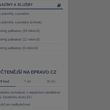
AZÍNY A SLUŽBY
o právníky a poradce
o právníky a poradce (e-book)
oring judikatury (24 měsíců)
oring judikatury (12 měsíců)
oring judikatury (6 měsíců)
JČTENĚJŠÍ NA EPRAVO.CZ
24 hod
7 dní
30 dní
dnění rozhodnutí o nepoložení předběžné
ky Soudnímu dvoru EU
věď pro nadbytečnost