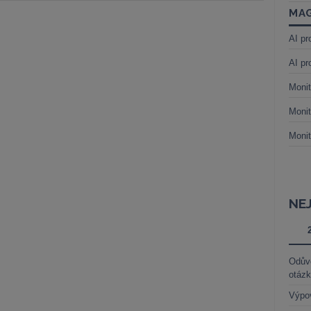
MAG
AI pr
AI pr
Monit
Monit
Monit
NE
Odůvo
otáz
Výpo