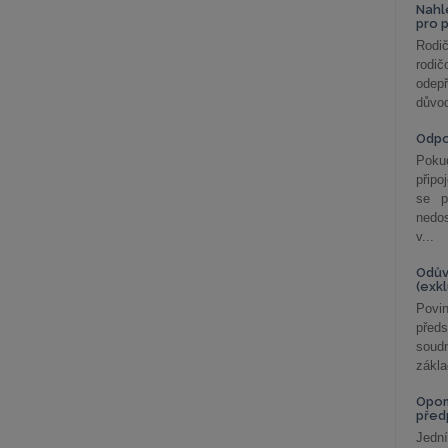
Nahl
pro 
Rodič
rodič
odepř
důvod
Odp
Poku
připo
se p
nedo
v...
Odův
(exk
Povin
před
soudn
zákla
Opom
před
Jední