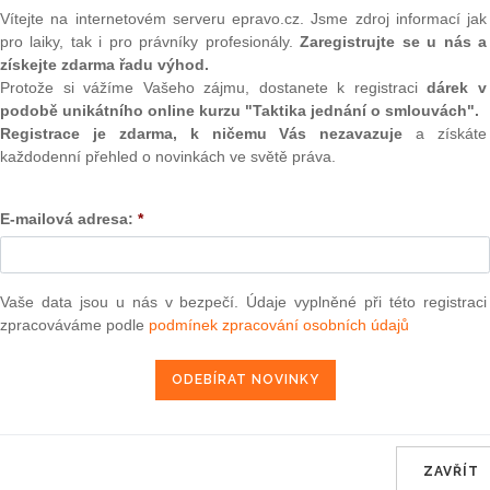
(onli
Vítejte na internetovém serveru epravo.cz. Jsme zdroj informací jak
rou se provádějí některá ustanovení zákona o pojišťovacích
pro laiky, tak i pro právníky profesionály.
Zaregistrujte se u nás a
2
tných událostí
získejte zdarma řadu výhod.
Prakt
smluv
Protože si vážíme Vašeho zájmu, dostanete k registraci
dárek v
podobě unikátního online kurzu "Taktika jednání o smlouvách".
0
Registrace je zdarma, k ničemu Vás nezavazuje
a získáte
Prakt
každodenní přehled o novinkách ve světě práva.
a 2004 ve věci návrhu na zrušení obecně závazné vyhlášky
judik
řezna 2001 o chovu a držení zvířat na území obce
E-mailová adresa:
*
ONL
Vnos
2004 ve věci návrhu na zrušení slov "představitelům státní
valor
a č.
308/1999
Sb., o odejmutí dalšího platu za druhé pololetí
soud
Vaše data jsou u nás v bezpečí. Údaje vyplněné při této registraci
0 představitelům státní moci a některých státních orgánů,
zpracováváme podle
podmínek zpracování osobních údajů
Výpo
rezidia Komise pro cenné papíry
neom
Nová 
ra, právo |
www.epravo.cz
Změn
energ
ZAVŘÍT
26. 11. 2004
Čern