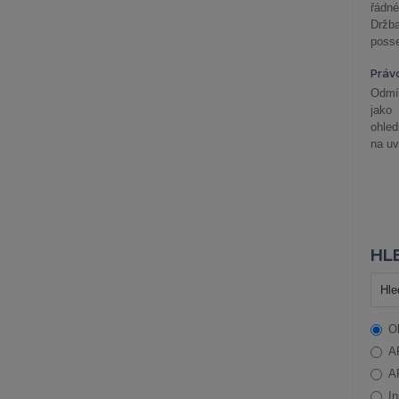
řádné
Držba
posse
Práv
Odmít
jako
ohle
na uv
HLE
O
A
A
In