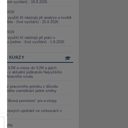
ne - živé vysílání) - 18.8.2026
5.08.2026
ické využití AI nástrojů při analýze a tvorbě
 (online - živé vysílání) - 25.8.2026
1.09.2026
ické využití AI nástrojů při práci s
aturou (online - živé vysílání) - 1.9.2026
INE KURZY
y ze SJM a vnosy do SJM a jejich
izace v aktuální judikatuře Nejvyššího
u a Ústavního soudu
věď z pracovního poměru z důvodu
luveného zameškání jedné směny
„tlačítková povinnost“ pro e-shopy
a cenových ujednání ve smlouvách v
etice
é stavby