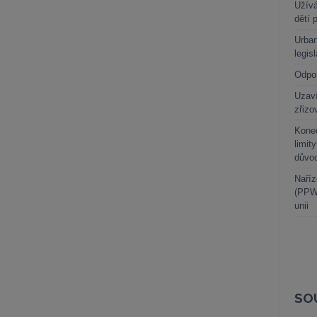
Užívá
dětí 
Urban
legis
Odpo
Uzaví
zřizo
Kone
limit
důvo
Naříz
(PPWR
unii
SO