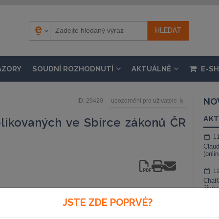
ÁZORY
SOUDNÍ ROZHODNUTÍ
AKTUÁLNĚ
E-S
NO
ID: 29420
upozornění pro uživatele
AKT
likovaných ve Sbírce zákonů ČR
1
Claud
(onli
1
ChatG
živé 
adu 2004
JSTE ZDE POPRVÉ?
1
Gemin