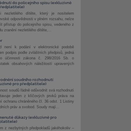
édnutí do policejního spisu (exkluzivně
předplatitele)
i nezletilého dítěte, který je nositelem
ovské odpovědnosti v plném rozsahu, nelze
ít přístup do policejního spisu, vedeného z
u zranění nezletilého dítěte,...
or
d není k podání v elektronické podobě
jen podpis podle zvláštních předpisů, jedná
o účinnosti zákona č. 298/2016 Sb. o
statek obsahových náležitostí upravených
odnění soudního rozhodnutí
luzivně pro předplatitele)
nost soudů řádně odůvodnit svá rozhodnutí
stavuje jeden z klíčových prvků práva na
í ochranu chráněného čl. 36 odst. 1 Listiny
dních práv a svobod. Soudy mají...
enuté důkazy (exkluzivně pro
platitele)
m z nezbytných předpokladů jakéhokoliv –