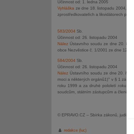
Účinnost od: 1. ledna 2005
Vyhláška
ze dne 18. listopadu 2004, kte
zprostředkovatelích a likvidátorech pojis
583/2004
Sb.
Účinnost od: 26. listopadu 2004
Nález
Ústavního soudu ze dne 20. říjn
obce Nezvěstice č. 1/2001 ze dne 12. b
584/2004
Sb.
Účinnost od: 26. listopadu 2004
Nález
Ústavního soudu ze dne 20. října 
moci a některých orgánů1)" v § 1 zákon
roku 1999 a za druhé pololetí roku 200
soudcům, státním zástupcům a členům p
© EPRAVO.CZ – Sbírka zákonů, judikatu
redakce (luc)