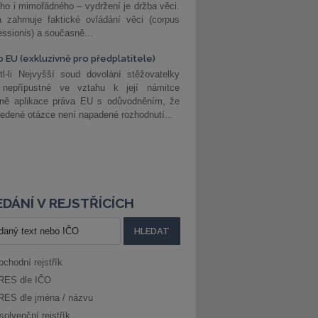
ho i mimořádného – vydržení je držba věci.
 zahrnuje faktické ovládání věci (corpus
ssionis) a současně...
o EU (exkluzivně pro předplatitele)
l-li Nejvyšší soud dovolání stěžovatelky
 nepřípustné ve vztahu k její námitce
dně aplikace práva EU s odůvodněním, že
edené otázce není napadené rozhodnutí...
DÁNÍ V REJSTŘÍCÍCH
bchodní rejstřík
RES dle IČO
RES dle jména / názvu
solvenční rejstřík