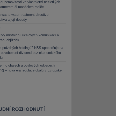
ní nemovitosti ve vlastnictví nezletilých
partnerem či manželem rodiče
 waste water treatment directive –
lativa a její dopady
r
rky místních i účelových komunikací a
vání objížděk
c prázdných holdingů? NSS upozorňuje na
y osvobození dividend bez ekonomického
du
ení o obalech a obalových odpadech
) – nová éra regulace obalů v Evropské
UDNÍ ROZHODNUTÍ