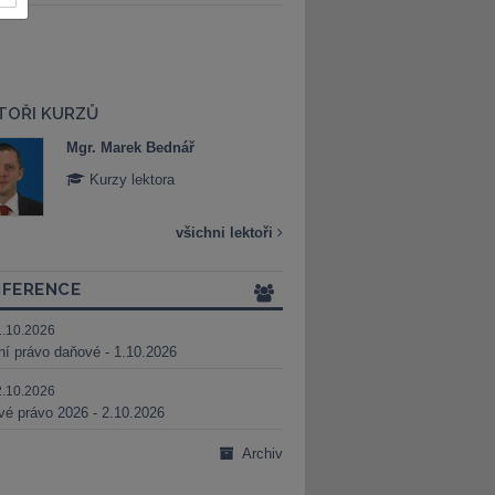
TOŘI KURZŮ
Mgr. Marek Bednář
Mgr. Veronika 
Kurzy lektora
Kurzy lektora
všichni lektoři
FERENCE
1.10.2026
ní právo daňové - 1.10.2026
2.10.2026
é právo 2026 - 2.10.2026
Archiv