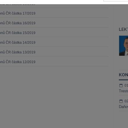
konů ČR částka 18/2019
konů ČR částka 17/2019
konů ČR částka 16/2019
LEK
konů ČR částka 15/2019
áš Sokol
JUDr. Martin Maisner, Ph.D.,
konů ČR částka 14/2019
MCIArb
ktora
Kurzy lektora
konů ČR částka 13/2019
konů ČR částka 12/2019
KON
0
Trest
0
Daňov