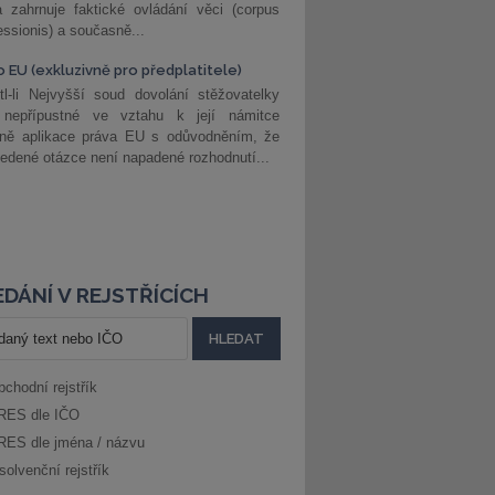
 zahrnuje faktické ovládání věci (corpus
ssionis) a současně...
o EU (exkluzivně pro předplatitele)
l-li Nejvyšší soud dovolání stěžovatelky
 nepřípustné ve vztahu k její námitce
dně aplikace práva EU s odůvodněním, že
edené otázce není napadené rozhodnutí...
DÁNÍ V REJSTŘÍCÍCH
bchodní rejstřík
RES dle IČO
RES dle jména / názvu
solvenční rejstřík