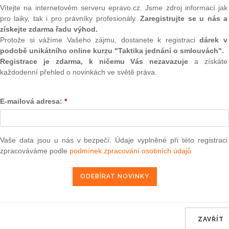
(onli
Vítejte na internetovém serveru epravo.cz. Jsme zdroj informací jak
m se mění zákon č.
325/1999
Sb., o azylu a o změně zákona
pro laiky, tak i pro právníky profesionály.
Zaregistrujte se u nás a
2
získejte zdarma řadu výhod.
Prakt
ozdějších předpisů, (zákon o azylu), ve znění pozdějších
smluv
Protože si vážíme Vašeho zájmu, dostanete k registraci
dárek v
podobě unikátního online kurzu "Taktika jednání o smlouvách".
0
Registrace je zdarma, k ničemu Vás nezavazuje
a získáte
Prakt
každodenní přehled o novinkách ve světě práva.
judik
ra, právo |
www.epravo.cz
E-mailová adresa:
*
ONL
28. 4. 2006
Vnos
valor
soud
Vaše data jsou u nás v bezpečí. Údaje vyplněné při této registraci
zpracováváme podle
podmínek zpracování osobních údajů
Výpo
neom
konů ČR částka 21/2019
Nová 
konů ČR částka 21/2019
Změn
konů ČR částka 20/2019
energ
konů ČR částka 19/2019
ZAVŘÍT
Čern