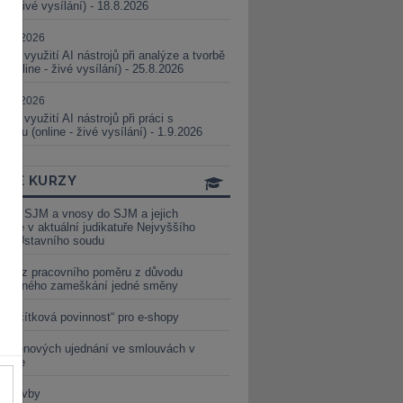
ne - živé vysílání) - 18.8.2026
5.08.2026
ické využití AI nástrojů při analýze a tvorbě
 (online - živé vysílání) - 25.8.2026
1.09.2026
ické využití AI nástrojů při práci s
aturou (online - živé vysílání) - 1.9.2026
INE KURZY
y ze SJM a vnosy do SJM a jejich
izace v aktuální judikatuře Nejvyššího
u a Ústavního soudu
věď z pracovního poměru z důvodu
luveného zameškání jedné směny
„tlačítková povinnost“ pro e-shopy
a cenových ujednání ve smlouvách v
etice
é stavby