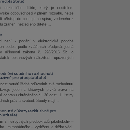
předplatitele)
i nezletilého dítěte, který je nositelem
ovské odpovědnosti v plném rozsahu, nelze
ít přístup do policejního spisu, vedeného z
u zranění nezletilého dítěte,...
or
d není k podání v elektronické podobě
jen podpis podle zvláštních předpisů, jedná
o účinnosti zákona č. 298/2016 Sb. o
statek obsahových náležitostí upravených
odnění soudního rozhodnutí
luzivně pro předplatitele)
nost soudů řádně odůvodnit svá rozhodnutí
stavuje jeden z klíčových prvků práva na
í ochranu chráněného čl. 36 odst. 1 Listiny
dních práv a svobod. Soudy mají...
enuté důkazy (exkluzivně pro
platitele)
m z nezbytných předpokladů jakéhokoliv –
ho i mimořádného – vydržení je držba věci.