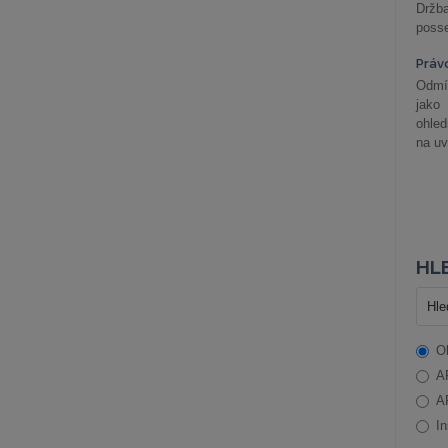
Držba
posse
Práv
Odmít
jako
ohle
na uv
HLE
O
A
A
In