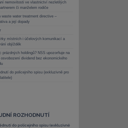
ní nemovitosti ve vlastnictví nezletilých
partnerem či manželem rodiče
 waste water treatment directive –
lativa a její dopady
r
rky místních i účelových komunikací a
vání objížděk
c prázdných holdingů? NSS upozorňuje na
y osvobození dividend bez ekonomického
du
dnutí do policejního spisu (exkluzivně pro
latitele)
UDNÍ ROZHODNUTÍ
édnutí do policejního spisu (exkluzivně