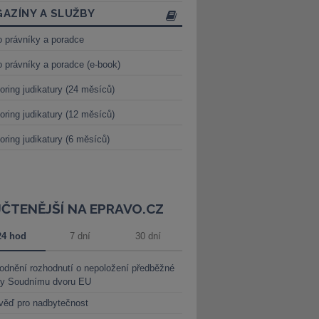
AZÍNY A SLUŽBY
o právníky a poradce
o právníky a poradce (e-book)
oring judikatury (24 měsíců)
oring judikatury (12 měsíců)
oring judikatury (6 měsíců)
JČTENĚJŠÍ NA EPRAVO.CZ
24 hod
7 dní
30 dní
dnění rozhodnutí o nepoložení předběžné
ky Soudnímu dvoru EU
věď pro nadbytečnost