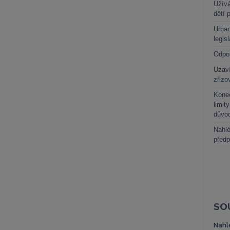
Užívá
dětí 
Urban
legis
Odpo
Uzaví
zřizo
Kone
limit
důvo
Nahlé
předp
SO
Nahl