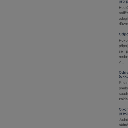
pro 
Rodič
rodič
odepř
důvod
Odp
Poku
připo
se p
nedo
v...
Odův
(exk
Povin
před
soudn
zákla
Opom
před
Jední
řádné