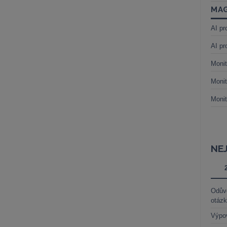
MAG
AI pr
AI pr
Monit
Monit
Monit
NE
Odůvo
otáz
Výpo