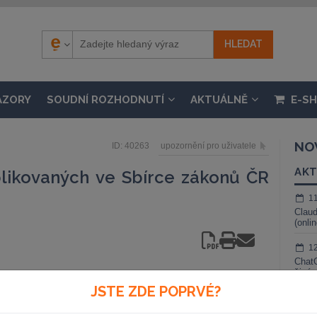
ÁZORY
SOUDNÍ ROZHODNUTÍ
AKTUÁLNĚ
E-S
NO
ID: 40263
upozornění pro uživatele
AKT
likovaných ve Sbírce zákonů ČR
1
Claud
(onli
1
ChatG
živé 
2006
JSTE ZDE POPRVÉ?
1
Gemin