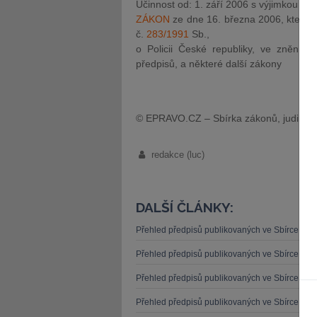
Účinnost od: 1. září 2006 s výjimkou
ZÁKON
ze dne 16. března 2006, který
č.
283/1991
Sb.,
o Policii České republiky, ve znění p
předpisů, a některé další zákony
© EPRAVO.CZ – Sbírka zákonů, judikatu
redakce (luc)
DALŠÍ ČLÁNKY:
Přehled předpisů publikovaných ve Sbírce zá
Přehled předpisů publikovaných ve Sbírce zá
Přehled předpisů publikovaných ve Sbírce zá
Přehled předpisů publikovaných ve Sbírce zá