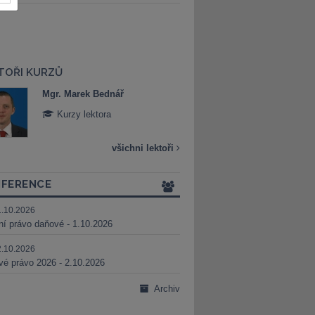
TOŘI KURZŮ
Mgr. Marek Bednář
Mgr. Veronika 
Kurzy lektora
Kurzy lektora
všichni lektoři
FERENCE
1.10.2026
ní právo daňové - 1.10.2026
2.10.2026
é právo 2026 - 2.10.2026
Archiv