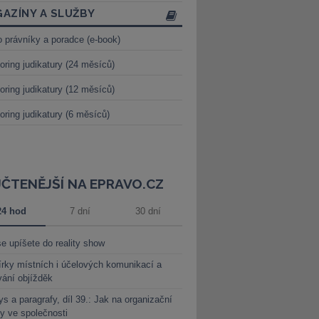
AZÍNY A SLUŽBY
o právníky a poradce (e-book)
oring judikatury (24 měsíců)
oring judikatury (12 měsíců)
oring judikatury (6 měsíců)
JČTENĚJŠÍ NA EPRAVO.CZ
24 hod
7 dní
30 dní
e upíšete do reality show
rky místních i účelových komunikací a
vání objížděk
s a paragrafy, díl 39.: Jak na organizační
y ve společnosti