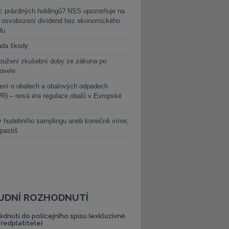
c prázdných holdingů? NSS upozorňuje na
y osvobození dividend bez ekonomického
du
ada škody
oužení zkušební doby ze zákona po
novele
ení o obalech a obalových odpadech
) – nová éra regulace obalů v Evropské
y hudebního samplingu aneb konečně víme,
 pastiš
UDNÍ ROZHODNUTÍ
édnutí do policejního spisu (exkluzivně
předplatitele)