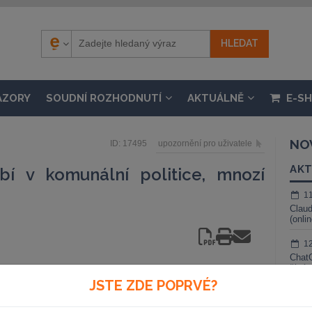
ÁZORY
SOUDNÍ ROZHODNUTÍ
AKTUÁLNĚ
E-S
NO
ID: 17495
upozornění pro uživatele
AKT
í v komunální politice, mnozí
1
Claud
(onli
1
ChatG
živé 
JSTE ZDE POPRVÉ?
ina závazky v komunální
1
upitelstvu či zasedá v
Gemin