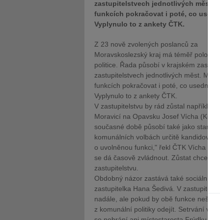
zastupitelstvech jednotlivých měst. 
funkcích pokračovat i poté, co used
Vyplynulo to z ankety ČTK.
Z 23 nově zvolených poslanců za
Moravskoslezský kraj má téměř polovin
politice. Řada působí v krajském zastupi
zastupitelstvech jednotlivých měst. Mnoz
funkcích pokračovat i poté, co usednou 
Vyplynulo to z ankety ČTK.
V zastupitelstvu by rád zůstal například
Moravicí na Opavsku Josef Vícha (Koalice
současné době působí také jako starost
komunálních volbách určitě kandidovat 
o uvolněnou funkci," řekl ČTK Vícha s tí
se dá časově zvládnout. Zůstat chce tak
zastupitelstvu.
Obdobný názor zastává také sociální de
zastupitelka Hana Šedivá. V zastupitelstv
nadále, ale pokud by obě funkce nešly č
z komunální politiky odejít. Setrvání v k
se nebrání ani místostarosta Frýdku-Mís