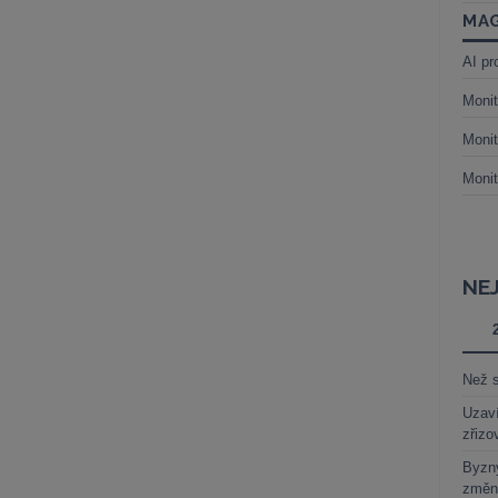
MAG
AI pr
Monit
Monit
Monit
NE
Než s
Uzaví
zřizo
Byzny
změn