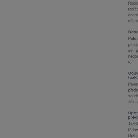
Rodič
rodič
odepř
důvod
Odp
Poku
připo
se p
nedo
v...
Odův
(exk
Povin
před
soudn
zákla
Opom
před
Jední
řádné
Držba