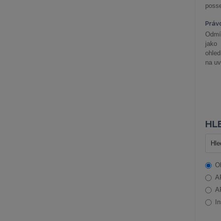
posse
Práv
Odmít
jako
ohle
na uv
HLE
O
A
A
In