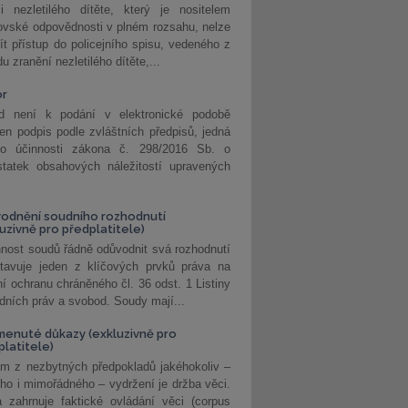
i nezletilého dítěte, který je nositelem
ovské odpovědnosti v plném rozsahu, nelze
ít přístup do policejního spisu, vedeného z
u zranění nezletilého dítěte,...
or
d není k podání v elektronické podobě
jen podpis podle zvláštních předpisů, jedná
o účinnosti zákona č. 298/2016 Sb. o
statek obsahových náležitostí upravených
odnění soudního rozhodnutí
luzivně pro předplatitele)
nost soudů řádně odůvodnit svá rozhodnutí
stavuje jeden z klíčových prvků práva na
í ochranu chráněného čl. 36 odst. 1 Listiny
dních práv a svobod. Soudy mají...
enuté důkazy (exkluzivně pro
platitele)
m z nezbytných předpokladů jakéhokoliv –
ho i mimořádného – vydržení je držba věci.
 zahrnuje faktické ovládání věci (corpus