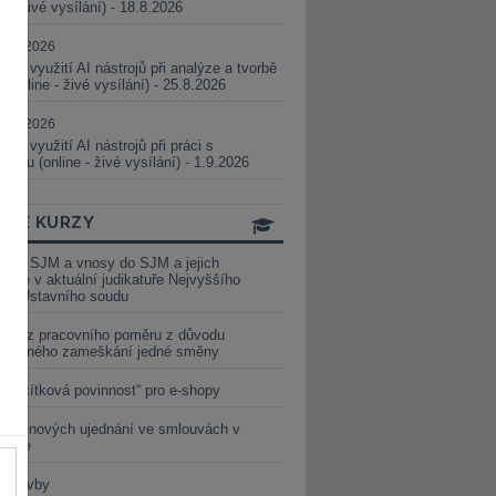
ne - živé vysílání) - 18.8.2026
5.08.2026
ické využití AI nástrojů při analýze a tvorbě
 (online - živé vysílání) - 25.8.2026
1.09.2026
ické využití AI nástrojů při práci s
aturou (online - živé vysílání) - 1.9.2026
INE KURZY
y ze SJM a vnosy do SJM a jejich
izace v aktuální judikatuře Nejvyššího
u a Ústavního soudu
věď z pracovního poměru z důvodu
luveného zameškání jedné směny
„tlačítková povinnost“ pro e-shopy
a cenových ujednání ve smlouvách v
etice
é stavby