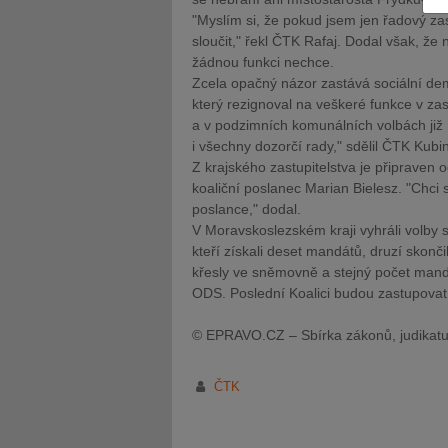
"Myslím si, že pokud jsem jen řadový zas
sloučit," řekl ČTK Rafaj. Dodal však, že
žádnou funkci nechce.
Zcela opačný názor zastává sociální dem
který rezignoval na veškeré funkce v za
a v podzimních komunálních volbách již 
JUDr. Tomáš Nielsen
JUDr. Tom
i všechny dozorčí rady," sdělil ČTK Kubin
Kurzy lektora
Kurzy le
Z krajského zastupitelstva je připraven o
koaliční poslanec Marian Bielesz. "Chci 
poslance," dodal.
V Moravskoslezském kraji vyhráli volby 
kteří získali deset mandátů, druzí skonči
křesly ve sněmovně a stejný počet mandá
ODS. Poslední Koalici budou zastupovat t
© EPRAVO.CZ – Sbírka zákonů, judikatu
ČTK