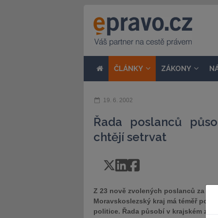
ČLÁNKY
ZÁKONY
N
19. 6. 2002
Řada poslanců působ
chtějí setrvat
Z 23 nově zvolených poslanců za
Moravskoslezský kraj má téměř polov
politice. Řada působí v krajském zast