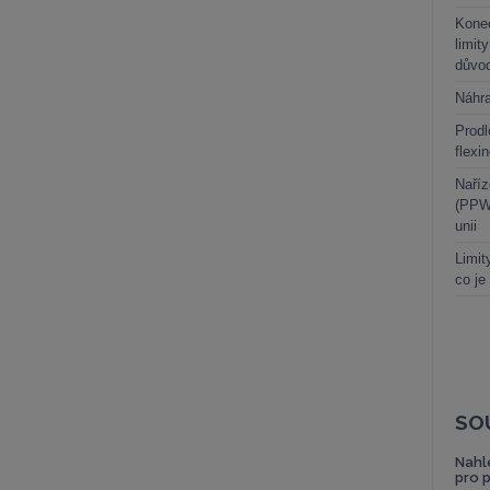
Kone
limit
důvo
Náhr
Prodl
flexi
Naříz
(PPWR
unii
Limit
co je
SO
Nahl
pro 