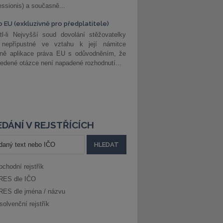
ssionis) a současně...
o EU (exkluzivně pro předplatitele)
l-li Nejvyšší soud dovolání stěžovatelky
 nepřípustné ve vztahu k její námitce
dně aplikace práva EU s odůvodněním, že
edené otázce není napadené rozhodnutí...
DÁNÍ V REJSTŘÍCÍCH
bchodní rejstřík
RES dle IČO
RES dle jména / názvu
solvenční rejstřík