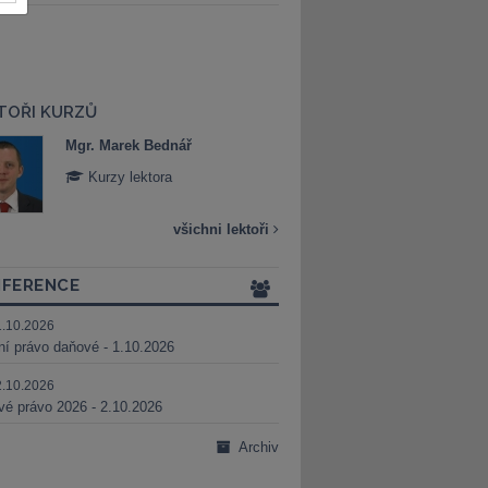
TOŘI KURZŮ
Mgr. Marek Bednář
Mgr. Veronika 
Kurzy lektora
Kurzy lektora
všichni lektoři
FERENCE
1.10.2026
ní právo daňové - 1.10.2026
2.10.2026
é právo 2026 - 2.10.2026
Archiv