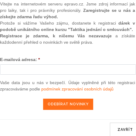
Mnozí chtějí ve svých
(onli
Vítejte na internetovém serveru epravo.cz. Jsme zdroj informací jak
nou do poslaneckých lavic.
pro laiky, tak i pro právníky profesionály.
Zaregistrujte se u nás a
2
získejte zdarma řadu výhod.
Prakt
Protože si vážíme Vašeho zájmu, dostanete k registraci
dárek v
smluv
podobě unikátního online kurzu "Taktika jednání o smlouvách".
a závazky v komunální
0
Registrace je zdarma, k ničemu Vás nezavazuje
a získáte
telstvu či zasedá v
Prakt
každodenní přehled o novinkách ve světě práva.
judik
í chtějí ve svých
do poslaneckých lavic.
E-mailová adresa:
*
ONL
 starosta Hradce nad
), který v obci v
Vnos
valor
a. "V nadcházejících
soud
Vaše data jsou u nás v bezpečí. Údaje vyplněné při této registraci
budu. Nebudu se ale ucházet
zpracováváme podle
podmínek zpracování osobních údajů
m, že práce zastupitele
Výpo
neom
é v krajském
Nová 
mokratka a krajská
u by chtěla působit i
Změn
energ
asově sloučit, je ochotna
rajském zastupitelstvu
ZAVŘÍT
Čern
tku Petr Rafaj (ČSSD).