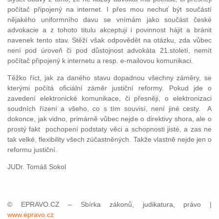
počítač připojený na internet. I přes mou nechuť být součástí
nějakého uniformního davu se vnímám jako součást české
advokacie a z tohoto titulu akceptuji i povinnost hájit a bránit
navenek tento stav. Stěží však odpovědět na otázku, zda vůbec
není pod úroveň či pod důstojnost advokáta 21.století, nemít
počítač připojený k internetu a resp. e-mailovou komunikaci.
Těžko říct, jak za daného stavu dopadnou všechny záměry, se
kterými počítá oficiální záměr justiční reformy. Pokud jde o
zavedení elektronické komunikace, či přesněji, o elektronizaci
soudních řízení a všeho, co s tím souvisí, není jiné cesty. A
dokonce, jak vidno, primárně vůbec nejde o direktivy shora, ale o
prostý fakt pochopení podstaty věci a schopnosti jisté, a zas ne
tak velké, flexibility všech zúčastněných. Takže vlastně nejde jen o
reformu justiční.
JUDr. Tomáš Sokol
© EPRAVO.CZ – Sbírka zákonů, judikatura, právo |
www.epravo.cz