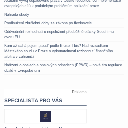
Aktuální vývoj odpadového práva v České republice: od implementace
evropských cílů k praktickým problémům aplikační praxe
Náhrada škody
Prodloužení zkušební doby ze zákona po flexinovele
Odůvodnění rozhodnutí o nepoložení předběžné otázky Soudnímu
dvoru EU
Kam až sahá pojem „soud“ podle Brusel I bis? Nad rozsudkem
Městského soudu v Praze o vykonatelnosti rozhodnutí finančního
arbitra v zahraničí
Nařízení o obalech a obalových odpadech (PPWR) – nová éra regulace
obalů v Evropské unii