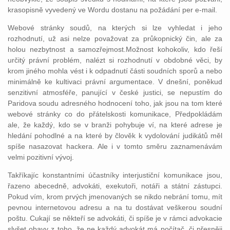
krasopisně vyvedený ve Wordu dostanu na požádání per e-mail.
Webové stránky soudů, na kterých si lze vyhledat i jeho
rozhodnutí, už asi nelze považovat za průkopnický čin, ale za
holou nezbytnost a samozřejmost.Možnost kohokoliv, kdo řeší
určitý právní problém, nalézt si rozhodnutí v obdobné věci, by
krom jiného mohla vést i k odpadnutí části soudních sporů a nebo
minimálně ke kultivaci právní argumentace. V dnešní, poněkud
senzitivní atmosféře, panující v české justici, se nepustím do
Paridova soudu adresného hodnocení toho, jak jsou na tom které
webové stránky co do přátelskosti komunikace, Předpokládám
ale, že každý, kdo se v branži pohybuje ví, na které adrese je
hledání pohodlné a na které by člověk k vydolování judikátů měl
spíše nasazovat hackera. Ale i v tomto směru zaznamenávám
velmi pozitivní vývoj.
Takříkajíc konstantními účastníky interjustiční komunikace jsou,
řazeno abecedně, advokáti, exekutoři, notáři a státní zástupci.
Pokud vím, krom prvých jmenovaných se nikdo nebrání tomu, mít
pevnou internetovou adresu a na tu dostávat veškerou soudní
poštu. Cukají se někteří se advokáti, či spíše je v rámci advokacie
slyšet obavy z toho, že ne každý advokát má počítač, či přesněji