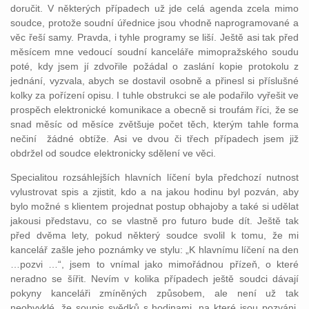
doručit. V některých případech už jde celá agenda zcela mimo
soudce, protože soudní úřednice jsou vhodně naprogramované a
věc řeší samy. Pravda, i tyhle programy se liší. Ještě asi tak před
měsícem mne vedoucí soudní kanceláře mimopražského soudu
poté, kdy jsem jí zdvořile požádal o zaslání kopie protokolu z
jednání, vyzvala, abych se dostavil osobně a přinesl si příslušné
kolky za pořízení opisu. I tuhle obstrukci se ale podařilo vyřešit ve
prospěch elektronické komunikace a obecně si troufám říci, že se
snad měsíc od měsíce zvětšuje počet těch, kterým tahle forma
nečiní žádné obtíže. Asi ve dvou či třech případech jsem již
obdržel od soudce elektronicky sdělení ve věci.
Specialitou rozsáhlejších hlavních líčení byla předchozí nutnost
vylustrovat spis a zjistit, kdo a na jakou hodinu byl pozván, aby
bylo možné s klientem projednat postup obhajoby a také si udělat
jakousi představu, co se vlastně pro futuro bude dít. Ještě tak
před dvěma lety, pokud některý soudce svolil k tomu, že mi
kancelář zašle jeho poznámky ve stylu: „K hlavnímu líčení na den
…pozvi …“, jsem to vnímal jako mimořádnou přízeň, o které
neradno se šířit. Nevím v kolika případech ještě soudci dávají
pokyny kanceláři zmíněných způsobem, ale není už tak
neobvyklé, že soupis svědků s hodinami, na které jsou pozváni,