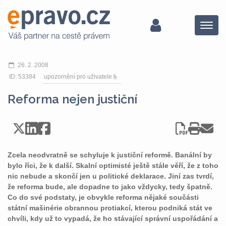
Menu
26. 2. 2008
ID: 53384
upozornění pro uživatele
Reforma nejen justiční
Zcela neodvratně se schyluje k justiční reformě. Banální by
bylo říci, že k další. Skalní optimisté ještě stále věří, že z toho
nic nebude a skončí jen u politické deklarace. Jiní zas tvrdí,
že reforma bude, ale dopadne to jako vždycky, tedy špatně.
Co do své podstaty, je obvykle reforma nějaké součásti
státní mašinérie obrannou protiakcí, kterou podniká stát ve
chvíli, kdy už to vypadá, že ho stávající správní uspořádání a