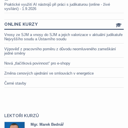
Praktické využití AI nástrojů při práci s judikaturou (online - živé
vysílání) - 1.9.2026
ONLINE KURZY
Vnosy ze SJM a vnosy do SJM a jejich valorizace v aktuální judikatuře
Nejvyššího soudu a Ústavního soudu
Výpověď z pracovního poměru z důvodu neomluveného zameškání
jedné směny
Nová „tlačítková povinnost“ pro e-shopy
Změna cenových ujednání ve smlouvách v energetice
Černé stavby
LEKTOŘI KURZŮ
Mgr. Marek Bednář