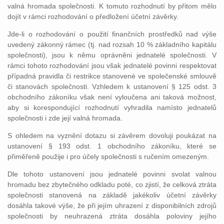
valná hromada společnosti. K tomuto rozhodnutí by přitom mělo
dojít v rámci rozhodování o předložení účetní závěrky.
Jde-li o rozhodování o použití finančních prostředků nad výše
uvedený zákonný rámec (tj. nad rozsah 10 % základního kapitálu
společnosti), jsou k němu oprávněni jednatelé společnosti. V
rámci tohoto rozhodování jsou však jednatelé povinni respektovat
případná pravidla či restrikce stanovené ve společenské smlouvě
či stanovách společnosti. Vzhledem k ustanovení § 125 odst. 3
obchodního zákoníku však není vyloučena ani taková možnost,
aby si korespondující rozhodnutí vyhradila namísto jednatelů
společnosti i zde její valná hromada.
S ohledem na vyznění dotazu si závěrem dovoluji poukázat na
ustanovení § 193 odst. 1 obchodního zákoníku, které se
přiměřeně použije i pro účely společnosti s ručením omezeným.
Dle tohoto ustanovení jsou jednatelé povinni svolat valnou
hromadu bez zbytečného odkladu poté, co zjistí, že celková ztráta
společnosti stanovená na základě jakékoliv účetní závěrky
dosáhla takové výše, že při jejím uhrazení z disponibilních zdrojů
společnosti by neuhrazená ztráta dosáhla poloviny jejího