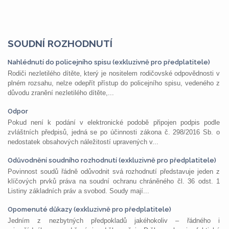
SOUDNÍ ROZHODNUTÍ
Nahlédnutí do policejního spisu (exkluzivně pro předplatitele)
Rodiči nezletilého dítěte, který je nositelem rodičovské odpovědnosti v
plném rozsahu, nelze odepřít přístup do policejního spisu, vedeného z
důvodu zranění nezletilého dítěte,...
Odpor
Pokud není k podání v elektronické podobě připojen podpis podle
zvláštních předpisů, jedná se po účinnosti zákona č. 298/2016 Sb. o
nedostatek obsahových náležitostí upravených v...
Odůvodnění soudního rozhodnutí (exkluzivně pro předplatitele)
Povinnost soudů řádně odůvodnit svá rozhodnutí představuje jeden z
klíčových prvků práva na soudní ochranu chráněného čl. 36 odst. 1
Listiny základních práv a svobod. Soudy mají...
Opomenuté důkazy (exkluzivně pro předplatitele)
Jedním z nezbytných předpokladů jakéhokoliv – řádného i