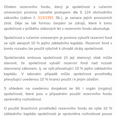
Účelem rezervního fondu, který je společnost s ručením
omezeným povinna vytvářet postupem dle § 124 obchodního
zákoníku (zákon č.
513/1991
Sb.), je sanace jejích provozních
ztrát. Děje se tak formou čerpání ze zdrojů, které k tomu
společnost v průběhu ziskových let v rezervním fondu akumuluje.
Společnost s ručením omezeným je povinna vytvořit rezervní fond
ve výši alespoň 10 % jejího základního kapitálu. Rezervní fond v
tomto rozsahu lze použít výlučně k úhradě ztráty společnosti.
Společenská smlouva společnosti (či její stanovy) však může
stanovit, že společnost vytváří rezervní fond nad rozsah
stanovený zákonem, tj. ve výši přesahující 10 % jejího základního
kapitálu. V takovém případě může společnost prostředky
převyšující uvedenou 10 % hranici použít i k jiným účelům.
S ohledem na uvedenou dvojakost se liší i orgán (orgány)
společnosti, které jsou o případném použití rezervního fondu
oprávněny rozhodnout.
O použití finančních prostředků rezervního fondu do výše 10 %
základního kapitálu společnosti je oprávněna rozhodovat pouze