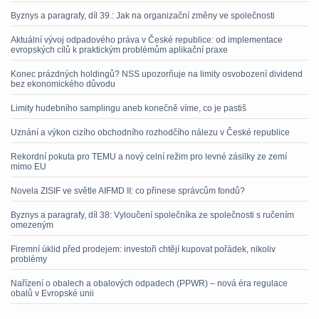
Byznys a paragrafy, díl 39.: Jak na organizační změny ve společnosti
Aktuální vývoj odpadového práva v České republice: od implementace
evropských cílů k praktickým problémům aplikační praxe
Konec prázdných holdingů? NSS upozorňuje na limity osvobození dividend
bez ekonomického důvodu
Limity hudebního samplingu aneb konečně víme, co je pastiš
Uznání a výkon cizího obchodního rozhodčího nálezu v České republice
Rekordní pokuta pro TEMU a nový celní režim pro levné zásilky ze zemí
mimo EU
Novela ZISIF ve světle AIFMD II: co přinese správcům fondů?
Byznys a paragrafy, díl 38: Vyloučení společníka ze společnosti s ručením
omezeným
Firemní úklid před prodejem: investoři chtějí kupovat pořádek, nikoliv
problémy
Nařízení o obalech a obalových odpadech (PPWR) – nová éra regulace
obalů v Evropské unii