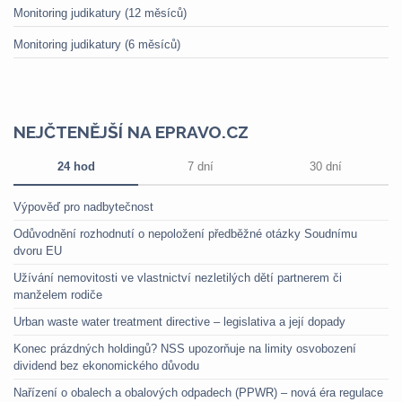
Monitoring judikatury (12 měsíců)
Monitoring judikatury (6 měsíců)
NEJČTENĚJŠÍ NA EPRAVO.CZ
24 hod
7 dní
30 dní
Výpověď pro nadbytečnost
Odůvodnění rozhodnutí o nepoložení předběžné otázky Soudnímu
dvoru EU
Užívání nemovitosti ve vlastnictví nezletilých dětí partnerem či
manželem rodiče
Urban waste water treatment directive – legislativa a její dopady
Konec prázdných holdingů? NSS upozorňuje na limity osvobození
dividend bez ekonomického důvodu
Nařízení o obalech a obalových odpadech (PPWR) – nová éra regulace