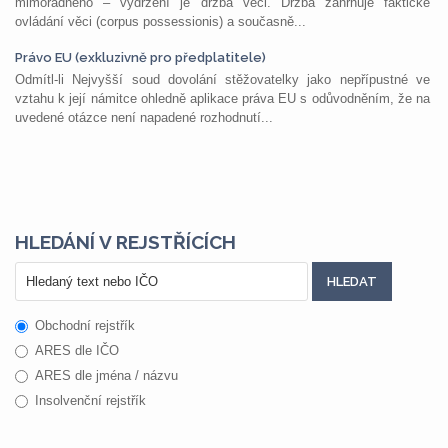
mimořádného – vydržení je držba věci. Držba zahrnuje faktické
ovládání věci (corpus possessionis) a současně...
Právo EU (exkluzivně pro předplatitele)
Odmítl-li Nejvyšší soud dovolání stěžovatelky jako nepřípustné ve
vztahu k její námitce ohledně aplikace práva EU s odůvodněním, že na
uvedené otázce není napadené rozhodnutí...
HLEDÁNÍ V REJSTŘÍCÍCH
Obchodní rejstřík
ARES dle IČO
ARES dle jména / názvu
Insolvenční rejstřík