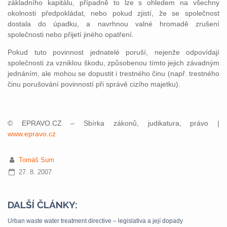
základního kapitálu, případně to lze s ohledem na všechny
okolnosti předpokládat, nebo pokud zjistí, že se společnost
dostala do úpadku, a navrhnou valné hromadě zrušení
společnosti nebo přijetí jiného opatření.
Pokud tuto povinnost jednatelé poruší, nejenže odpovídají
společnosti za vzniklou škodu, způsobenou tímto jejich závadným
jednáním, ale mohou se dopustit i trestného činu (např. trestného
činu porušování povinností při správě cizího majetku).
© EPRAVO.CZ – Sbírka zákonů, judikatura, právo |
www.epravo.cz
Tomáš Sum
27. 8. 2007
DALŠÍ ČLÁNKY:
Urban waste water treatment directive – legislativa a její dopady