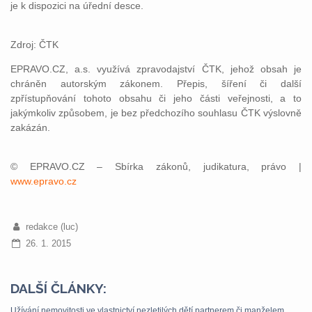
je k dispozici na úřední desce.
Zdroj: ČTK
EPRAVO.CZ, a.s. využívá zpravodajství ČTK, jehož obsah je
chráněn autorským zákonem. Přepis, šíření či další
zpřístupňování tohoto obsahu či jeho části veřejnosti, a to
jakýmkoliv způsobem, je bez předchozího souhlasu ČTK výslovně
zakázán.
© EPRAVO.CZ – Sbírka zákonů, judikatura, právo |
www.epravo.cz
redakce (luc)
26. 1. 2015
DALŠÍ ČLÁNKY:
Užívání nemovitosti ve vlastnictví nezletilých dětí partnerem či manželem