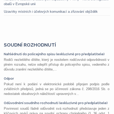
obalů v Evropské unii
Uzavírky místních i účelových komunikací a zřizování objížděk
SOUDNÍ ROZHODNUTÍ
Nahlédnutí do policejního spisu (exkluzivně pro předplatitele)
Rodiči nezletilého dítěte, který je nositelem rodičovské odpovědnosti v
plném rozsahu, nelze odepřít přístup do policejního spisu, vedeného z
důvodu zranění nezletilého dítěte,...
Odpor
Pokud není k podání v elektronické podobě připojen podpis podle
zvláštních předpisů, jedná se po účinnosti zákona č. 298/2016 Sb. o
nedostatek obsahových náležitostí upravených v...
Odůvodnění soudního rozhodnutí (exkluzivně pro předplatitele)
Povinnost soudů řádně odůvodnit svá rozhodnutí představuje jeden z
klíčových prvků práva na soudní ochranu chráněného čl. 36 odst. 1