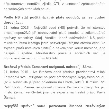
přezkoumávat nemůže, zjistila ČTK z usnesení zpřístupněného
na webových stránkách soudu.
Podle NS stát počítá špatně platy soudců, asi se budou
dorovnávat
21. ledna 2015 - Nejvyšší soud (NS) potvrdil, že ministerstvo
práce nepoužívá při stanovování platů soudců a zákonodárců
správný statistický údaj. Verdikt, jehož odůvodnění NS podle
mluvčího Petra Knötiga ještě nezveřejnil, zřejmě otevírá cestu ke
zvýšení platů ústavních činitelů o několik tisíc korun měsíčně, a to
nejspíš i zpětně. Ministerstvo práce a sociálních věcí je
připraveno se rozhodnutím NS řídit.
Brožová předala Zemanovi rezignaci, nahradí ji Šámal
21. ledna 2015 - Iva Brožová dnes předala prezidentovi Miloši
Zemanovi svou rezignaci na post předsedkyně Nejvyššího soudu
(NS). Navštívila jej před polednem na Hradě, řekl ČTK mluvčí NS
Petr Knötig. Záměr rezignovat ohlásila Brožová v úterý. Na její
místo Zeman ve čtvrtek jmenuje experta na trestní právo Pavla
Šámala.
Nejvyšší správní soud pozastavil činnost Nezávislých