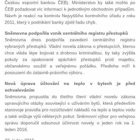
Českou exportní bankou ČEB). Ministerstvo by také mohlo po
ČEB požadovat víc informací k jednotlivým obchodním případům.
Návrh je reakcí na kontrolu Nejvyššího kontrolního úřadu z roku
2011, který v podnikání banky zjistil řadu chyb.
Sněmovna podpořila vznik centrálního registru přestupků
Sněmovna dnes podpořila zavedení centrálního registru
vybraných přestupků. Vládní novela zákona o přestupcích, kterou
chce vláda lépe bojovat s drobnou kriminalitou, by taky zvýšila
pokuty za opakované spáchání přestupků proti majetku,
občanskému soužití a veřejnému pořádku. Předloha míří k
posouzení do ústavně-právního výboru.
Nová úprava účtování na teplo v bytech je před
schvalováním
Sněmovna propustila do třetího čtení vládní novelu zákona
upravujícího otázky související s užíváním bytů, která především
stanovuje pravidla pro rozúčtování nákladů na teplo a teplou vodu
a také snižuje výši některých pokut. Sněmovní výbor pro veřejnou
správu doporučil odsunout účinnost novely o jeden rok na 1.
leden 2016.