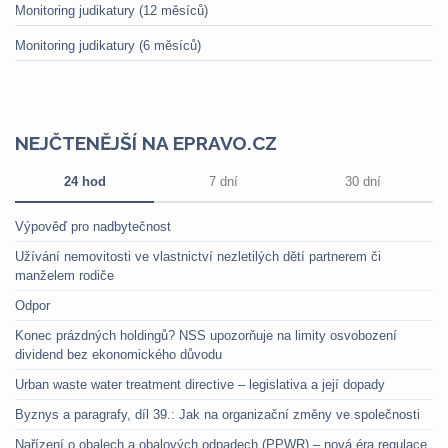
Monitoring judikatury (12 měsíců)
Monitoring judikatury (6 měsíců)
NEJČTENĚJŠÍ NA EPRAVO.CZ
24 hod
7 dní
30 dní
Výpověď pro nadbytečnost
Užívání nemovitosti ve vlastnictví nezletilých dětí partnerem či
manželem rodiče
Odpor
Konec prázdných holdingů? NSS upozorňuje na limity osvobození
dividend bez ekonomického důvodu
Urban waste water treatment directive – legislativa a její dopady
Byznys a paragrafy, díl 39.: Jak na organizační změny ve společnosti
Nařízení o obalech a obalových odpadech (PPWR) – nová éra regulace