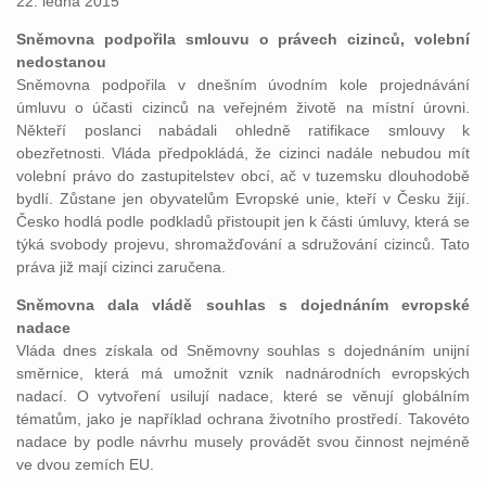
22. ledna 2015
Sněmovna podpořila smlouvu o právech cizinců, volební
nedostanou
Sněmovna podpořila v dnešním úvodním kole projednávání
úmluvu o účasti cizinců na veřejném životě na místní úrovni.
Někteří poslanci nabádali ohledně ratifikace smlouvy k
obezřetnosti. Vláda předpokládá, že cizinci nadále nebudou mít
volební právo do zastupitelstev obcí, ač v tuzemsku dlouhodobě
bydlí. Zůstane jen obyvatelům Evropské unie, kteří v Česku žijí.
Česko hodlá podle podkladů přistoupit jen k části úmluvy, která se
týká svobody projevu, shromažďování a sdružování cizinců. Tato
práva již mají cizinci zaručena.
Sněmovna dala vládě souhlas s dojednáním evropské
nadace
Vláda dnes získala od Sněmovny souhlas s dojednáním unijní
směrnice, která má umožnit vznik nadnárodních evropských
nadací. O vytvoření usilují nadace, které se věnují globálním
tématům, jako je například ochrana životního prostředí. Takovéto
nadace by podle návrhu musely provádět svou činnost nejméně
ve dvou zemích EU.