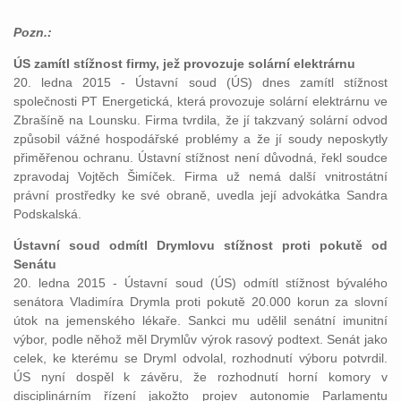
Pozn.:
ÚS zamítl stížnost firmy, jež provozuje solární elektrárnu
20. ledna 2015 - Ústavní soud (ÚS) dnes zamítl stížnost
společnosti PT Energetická, která provozuje solární elektrárnu ve
Zbrašíně na Lounsku. Firma tvrdila, že jí takzvaný solární odvod
způsobil vážné hospodářské problémy a že jí soudy neposkytly
přiměřenou ochranu. Ústavní stížnost není důvodná, řekl soudce
zpravodaj Vojtěch Šimíček. Firma už nemá další vnitrostátní
právní prostředky ke své obraně, uvedla její advokátka Sandra
Podskalská.
Ústavní soud odmítl Drymlovu stížnost proti pokutě od
Senátu
20. ledna 2015 - Ústavní soud (ÚS) odmítl stížnost bývalého
senátora Vladimíra Drymla proti pokutě 20.000 korun za slovní
útok na jemenského lékaře. Sankci mu udělil senátní imunitní
výbor, podle něhož měl Drymlův výrok rasový podtext. Senát jako
celek, ke kterému se Dryml odvolal, rozhodnutí výboru potvrdil.
ÚS nyní dospěl k závěru, že rozhodnutí horní komory v
disciplinárním řízení jakožto projev autonomie Parlamentu