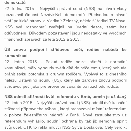
demokratů
22. ledna 2015 - Nejvyšší správní soud (NSS) na návrh vlády
pozastavil činnost Nezávislých demokratů. Předsedou a hlavní
tváří politické strany je Vladimír Železný, někdejší ředitel TV Nova.
NSS své rozhodnutí zveřejnil na úřední desce, zatím bez
odůvodnění. Důvodem pozastavení jsou nedostatky ve výročních
finančních zprávách za léta 2012 a 2013.
ÚS znovu podpořil střídavou péči, rodiče nabádá ke
komunikaci
22. ledna 2015 - Pokud rodiče nelze přimět k normální
komunikaci, měly by soudy svěřit dítě do péče tomu, který nebude
bránit styku potomka s druhým rodičem. Vyplývá to z dnešního
nálezu Ústavního soudu (ÚS), který ale zároveň znovu podpořil
střídavou péči jako preferovanou variantu po rozchodu rodičů.
NSS odmítl stížnosti kvůli referendu v Brně, termín je už daný
22. ledna 2015 - Nejvyšší správní soud (NSS) odmítl dvě kasační
stížnosti přípravného výboru, který prosazoval místní referendum
o poloze železničního nádraží v Brně. Nové zastupitelstvo už
referendum vyhlásilo, soudní ochrana by tak již nemohla splnit
svůj účel. ČTK to řekla mluvčí NSS Sylva Dostálová. Celý verdikt