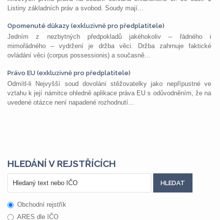
Listiny základních práv a svobod. Soudy mají...
Opomenuté důkazy (exkluzivně pro předplatitele)
Jedním z nezbytných předpokladů jakéhokoliv – řádného i
mimořádného – vydržení je držba věci. Držba zahrnuje faktické
ovládání věci (corpus possessionis) a současně...
Právo EU (exkluzivně pro předplatitele)
Odmítl-li Nejvyšší soud dovolání stěžovatelky jako nepřípustné ve
vztahu k její námitce ohledně aplikace práva EU s odůvodněním, že na
uvedené otázce není napadené rozhodnutí...
HLEDÁNÍ V REJSTŘÍCÍCH
Obchodní rejstřík
ARES dle IČO