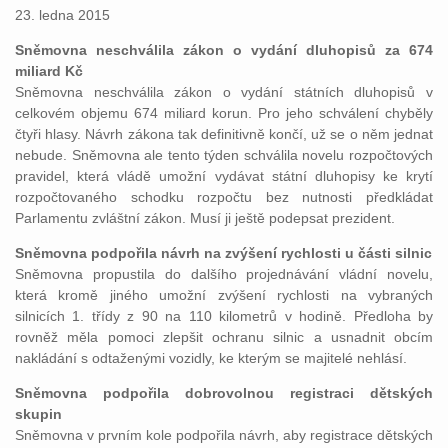
23. ledna 2015
Sněmovna neschválila zákon o vydání dluhopisů za 674
miliard Kč
Sněmovna neschválila zákon o vydání státních dluhopisů v
celkovém objemu 674 miliard korun. Pro jeho schválení chyběly
čtyři hlasy. Návrh zákona tak definitivně končí, už se o něm jednat
nebude. Sněmovna ale tento týden schválila novelu rozpočtových
pravidel, která vládě umožní vydávat státní dluhopisy ke krytí
rozpočtovaného schodku rozpočtu bez nutnosti předkládat
Parlamentu zvláštní zákon. Musí ji ještě podepsat prezident.
Sněmovna podpořila návrh na zvýšení rychlosti u části silnic
Sněmovna propustila do dalšího projednávání vládní novelu,
která kromě jiného umožní zvýšení rychlosti na vybraných
silnicích 1. třídy z 90 na 110 kilometrů v hodině. Předloha by
rovněž měla pomoci zlepšit ochranu silnic a usnadnit obcím
nakládání s odtaženými vozidly, ke kterým se majitelé nehlásí.
Sněmovna podpořila dobrovolnou registraci dětských
skupin
Sněmovna v prvním kole podpořila návrh, aby registrace dětských