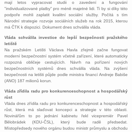
mají letos vypracovat studii o zavedení a fungování
"individualizované platby" pro méně majetné lidi. Ti by si díky této
podpoře mohli zaplatit kvalitní sociální služby. Počítá s tím
Národní strategie rozvoje sociálních služeb na rok 2015, kterou
má ČTK k dispozici. Dokument dnes schválila vláda.
Vláda schválila investice do lepší bezpečnosti pražského
letiště
Na pražském Letišti Václava Havla zřejmě začne fungovat
moderní bezpečnostní systém včetně zařízení, které automaticky
rozpozná obličeje cestujících. Návrh na pořízení nových
bezpečnostních systémů dnes schválila vláda. Na zvýšení
bezpečnosti na letišti půjde podle ministra financí Andreje Babiše
(ANO) 187 milionů korun.
Vláda zřídila radu pro konkurenceschopnost a hospodářský
růst
Vláda dnes zřídila radu pro konkurenceschopnost a hospodářský
růst, která má slaďovat koncepci a strategie v této oblasti.
Novinářům to po jednání kabinetu řekl vicepremiér Pavel
Bělobrádek (KDU-ČSL), který bude radě předsedat.
Místopředsedy nového orgánu budou ministr průmyslu a obchodu