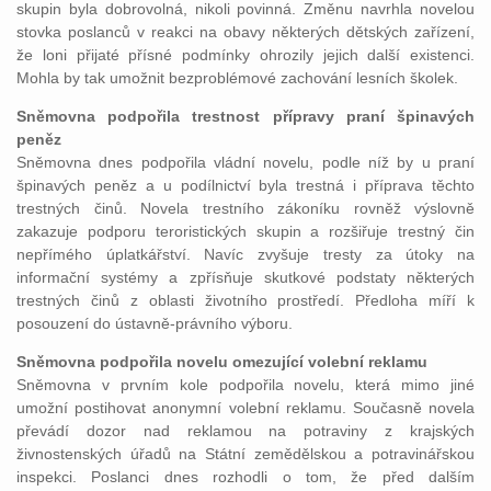
skupin byla dobrovolná, nikoli povinná. Změnu navrhla novelou
stovka poslanců v reakci na obavy některých dětských zařízení,
že loni přijaté přísné podmínky ohrozily jejich další existenci.
Mohla by tak umožnit bezproblémové zachování lesních školek.
Sněmovna podpořila trestnost přípravy praní špinavých
peněz
Sněmovna dnes podpořila vládní novelu, podle níž by u praní
špinavých peněz a u podílnictví byla trestná i příprava těchto
trestných činů. Novela trestního zákoníku rovněž výslovně
zakazuje podporu teroristických skupin a rozšiřuje trestný čin
nepřímého úplatkářství. Navíc zvyšuje tresty za útoky na
informační systémy a zpřísňuje skutkové podstaty některých
trestných činů z oblasti životního prostředí. Předloha míří k
posouzení do ústavně-právního výboru.
Sněmovna podpořila novelu omezující volební reklamu
Sněmovna v prvním kole podpořila novelu, která mimo jiné
umožní postihovat anonymní volební reklamu. Současně novela
převádí dozor nad reklamou na potraviny z krajských
živnostenských úřadů na Státní zemědělskou a potravinářskou
inspekci. Poslanci dnes rozhodli o tom, že před dalším