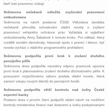
kteří tuto pravomoc získají.
Sněmovna nečekaně odložila zvyšování pravomocí
ombudsmana
Sněmovna na návrh poslance ČSSD Vítězslava Jandáka
nečekaně přerušila schvalování vládní novely o zvýšení
pravomocí veřejného ochránce práv. Vyžádala si vyjádření
ombudsmanky Anny Šabatové k tomuto kroku. Pro odklad, který
rozdělil sociální demokraty, hlasovali spolu s pravicí i lidovci, byť
novela vychází z vládního programového prohlášení.
Sněmovna podpořila první krok k zrušení druhého
penzijního pilíře
Sněmovna dnes podpořila navzdory odporu pravicové opozice
první krok k plánovanému zrušení druhého důchodového pilíře. K
posouzení rozpočtovému výboru poslala vládní novelu, která
zamezí vstupu nových klientů do penzijních fondů.
Sněmovna podpořila větší kontrolu nad úvěry České
exportní banky
Poslanci dnes v prvním čtení podpořili vládní návrh na rozšíření
kontroly ministerstva financí nad dotacemi a úvěry poskytovanými