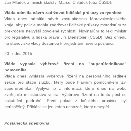
Jan Mládek a ministr školství Marcel Chládek (oba ČSSD).
Vláda odmítla návrh zadržovat řidičské průkazy za rychlost
Vláda dnes odmítla návrh zastupitelstva Moravskoslezského
kraje, aby policie mohla zadržovat řidičské průkazy motoristům za
překročení nejvyšší povolené rychlosti. Novinářům to řekl ministr
pro legislativu a lidská práva Jiří Dienstbier (ČSSD). Bez ohledu
na stanovisko vlády dostanou k projednání novelu poslanci.
20. ledna 2015
Vláda vypsala výběrové řízení na "superúředníkova"
pomocníka
Vláda dnes vyhlásila výběrové řízení na personálního ředitele
sekce pro státní službu, který bude hlavním pomocníkem tzv.
superúředníka. Vyplývá to z informací, které dnes na webu
zveřejnilo ministerstvo vnitra. Výběrové řízení na tento post se
uskuteční podruhé. První pokus z loňského prosince byl
neúspěšný. Přihlásil se jen jeden uchazeč, který neuspěl.
Poslanecká sněmovna