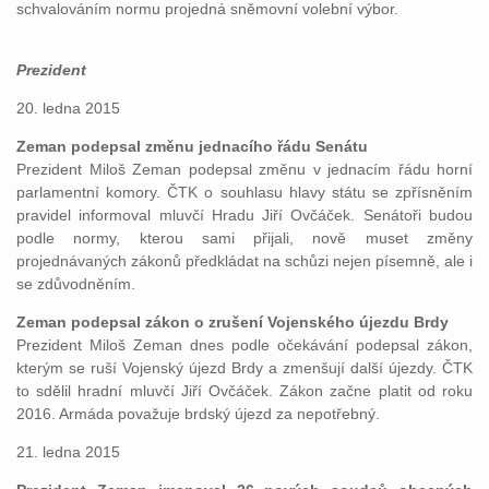
schvalováním normu projedná sněmovní volební výbor.
Prezident
20. ledna 2015
Zeman podepsal změnu jednacího řádu Senátu
Prezident Miloš Zeman podepsal změnu v jednacím řádu horní
parlamentní komory. ČTK o souhlasu hlavy státu se zpřísněním
pravidel informoval mluvčí Hradu Jiří Ovčáček. Senátoři budou
podle normy, kterou sami přijali, nově muset změny
projednávaných zákonů předkládat na schůzi nejen písemně, ale i
se zdůvodněním.
Zeman podepsal zákon o zrušení Vojenského újezdu Brdy
Prezident Miloš Zeman dnes podle očekávání podepsal zákon,
kterým se ruší Vojenský újezd Brdy a zmenšují další újezdy. ČTK
to sdělil hradní mluvčí Jiří Ovčáček. Zákon začne platit od roku
2016. Armáda považuje brdský újezd za nepotřebný.
21. ledna 2015