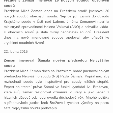
Prezident Zeman jmenoval 26 nových soudců obecných
soudů
Prezident Miloš Zeman dnes na Pražském hradě jmenoval 26
nových soudců obecných soudů. Nejvíce jich zamíří do obvodu
Krajského soudu v Ústí nad Labem. Jména Zemanovi navrhla
ministryně spravedlnosti Helena Válková (ANO) a schválila vláda.
U obecních soudů je stále mírný nedostatek soudců. Prezident
dnes na nově jmenované soudce apeloval, aby přispěli ke
zrychlení soudních řízení.
22. ledna 2015
Zeman jmenoval Šámala novým předsedou Nejvyššího
soudu
Prezident Miloš Zeman dnes na Pražském hradě jmenoval novým
předsedou Nejvyššího soudu (NS) Pavla Šámala. Popřál mu, aby
rozhodnutí soudu byla inspirativní pro soudy nižších stupňů.
Expert na trestní právo Šámal ve funkci vystřídal Ivu Brožovou,
která svůj záměr rezignovat oznámila v úterý a jako jeden z
hlavních důvodů odchodu uvedla důchodový věk. Mnohé politiky
a představitele justice krok Brožové i rychlost výměny na postu
šéfa Nejvyššího soudu překvapily.