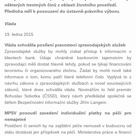
některých trestných činů z oblasti životního prostředí.
Předloha míří k posouzení do ústavně-právního výboru.
Vláda
19. ledna 2015
Vláda schválila posílení pravomocí zpravodajských služeb
Zpravodajské služby by mohly získat přístup k informacím o
klientech bank. Údaje chráněné bankovním tajemstvím by
zpravodajci měli dostat hlavně tehdy, pokud se týkají financování
terorismu či organizovaného zločinu. Žádat by mohli nově také
informace o tom, komu patří které telefonní číslo. Vyplývá to z
návrhu zákona o zpravodajských službách a novel souvisejících
zákonů, které dnes schválila vláda. Novinářům to řekl premiér
Bohuslav Sobotka (ČSSD), který návrh předkládal společně se
šéfem Bezpečnostní informační služby Jiřím Langem.
MPSV posoudí zavedení individuální platby na péči pro
nemajetné
Postižení či senioři by na zajištění péče nemuseli v budoucnu od
státu dostávat jen příspěvek na péči. Ministerstva práce a financí