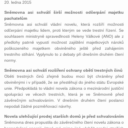
20. ledna 2015
Sněmovna asi schválí širší možnosti odčerpání majetku
pachatelům
Sněmovna asi schválí vládní novelu, která rozšíří možnosti
odčerpání majetku lidem, proti kterým se vede trestní řízení. Se
souhlasem ministryně spravedlnosti Heleny Válkové (ANO) ale z
předlohy patrně vypustí možnost zajištění majetkových nároků
poškozeného majetkem obviněného ještě před zahájením
trestního stíhání. Vyplynulo to z debaty při dnešním druhém čtení
normy.
Sněmovna asi schválí rozšíření ochrany obětí trestných činů
Oběti trestných činů zřejmě budou moci být chráněny před
obviněnými i v případě, že se přestěhují do jiného státu Evropské
unie. Předpokládá to vládní novela zákona o mezinárodní justiční
spolupráci ve věcech trestních, která je ve Sněmovně před
závěrečným schvalováním. V dnešním druhém čtení poslanci
nepodali žádné pozměňovací návrhy.
Novela ulehčující prodej starších domů je před schvalováním
Sněmovna dnes propustila do závěrečného čtení novelu zákona o