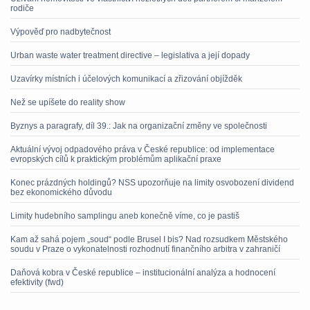
rodiče
Výpověď pro nadbytečnost
Urban waste water treatment directive – legislativa a její dopady
Uzavírky místních i účelových komunikací a zřizování objížděk
Než se upíšete do reality show
Byznys a paragrafy, díl 39.: Jak na organizační změny ve společnosti
Aktuální vývoj odpadového práva v České republice: od implementace
evropských cílů k praktickým problémům aplikační praxe
Konec prázdných holdingů? NSS upozorňuje na limity osvobození dividend
bez ekonomického důvodu
Limity hudebního samplingu aneb konečně víme, co je pastiš
Kam až sahá pojem „soud“ podle Brusel I bis? Nad rozsudkem Městského
soudu v Praze o vykonatelnosti rozhodnutí finančního arbitra v zahraničí
Daňová kobra v České republice – institucionální analýza a hodnocení
efektivity (fwd)