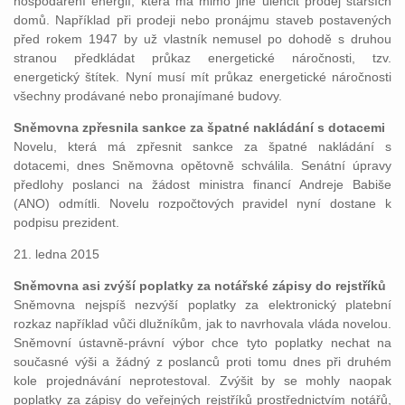
hospodaření energií, která má mimo jiné ulehčit prodej starších
domů. Například při prodeji nebo pronájmu staveb postavených
před rokem 1947 by už vlastník nemusel po dohodě s druhou
stranou předkládat průkaz energetické náročnosti, tzv.
energetický štítek. Nyní musí mít průkaz energetické náročnosti
všechny prodávané nebo pronajímané budovy.
Sněmovna zpřesnila sankce za špatné nakládání s dotacemi
Novelu, která má zpřesnit sankce za špatné nakládání s
dotacemi, dnes Sněmovna opětovně schválila. Senátní úpravy
předlohy poslanci na žádost ministra financí Andreje Babiše
(ANO) odmítli. Novelu rozpočtových pravidel nyní dostane k
podpisu prezident.
21. ledna 2015
Sněmovna asi zvýší poplatky za notářské zápisy do rejstříků
Sněmovna nejspíš nezvýší poplatky za elektronický platební
rozkaz například vůči dlužníkům, jak to navrhovala vláda novelou.
Sněmovní ústavně-právní výbor chce tyto poplatky nechat na
současné výši a žádný z poslanců proti tomu dnes při druhém
kole projednávání neprotestoval. Zvýšit by se mohly naopak
poplatky za zápisy do veřejných rejstříků prostřednictvím notářů,