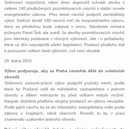
Sněmovní rozpočtový výbor dnes doporučil schválit stovku z
celkem 140 předložených pozměňovacích návrhů k vládní novele
energetického zákona. Přes deset návrhů podpořil zemědělský
výbor. Dalších téměř 180 návrhů míří do hospodářského výboru,
který se předlohou bude zabývat v únoru. Náměstek ministra
průmyslu Pavel Šolc ale uvedl, že desítky pozměňovacích návrhů
jsou identicky podávané v různých výborech. Jde i o požadavky,
které už dřív nepodpořili vládní legislativci. Poslanci předlohu dali
k posouzení celkem šesti výborům, což není obvyklé.
29. ledna 2015
Výbor podporuje, aby se Praha nemohla dělit do volebních
obvodů
Sněmovní ústavně-právní výbor podpořil pražský návrh, podle
které by Pražané volili do městského zastupitelstva v jednom
obvodu a dělení metropole by před volbami nebylo možné.
Naopak obdobná předloha skupiny poslanců ve výboru neuspěla.
Podle jejich návrhu by se do městského zastupitelstva volilo podle
zákona o krajských, nikoli obecních. Rovněž to by v praxi
znamenalo uzákonění jednoho obvodu.