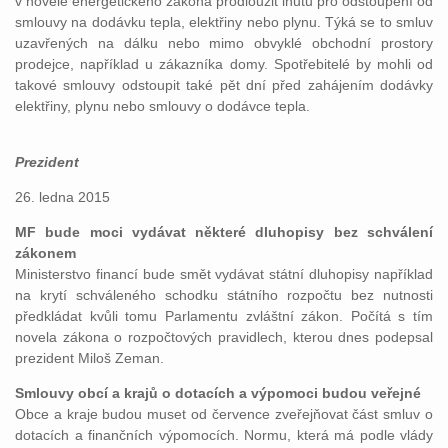
v novele energetického zákona prodloužit lhůtu pro odstoupení od
smlouvy na dodávku tepla, elektřiny nebo plynu. Týká se to smluv
uzavřených na dálku nebo mimo obvyklé obchodní prostory
prodejce, například u zákazníka domy. Spotřebitelé by mohli od
takové smlouvy odstoupit také pět dní před zahájením dodávky
elektřiny, plynu nebo smlouvy o dodávce tepla.
Prezident
26. ledna 2015
MF bude moci vydávat některé dluhopisy bez schválení
zákonem
Ministerstvo financí bude smět vydávat státní dluhopisy například
na krytí schváleného schodku státního rozpočtu bez nutnosti
předkládat kvůli tomu Parlamentu zvláštní zákon. Počítá s tím
novela zákona o rozpočtových pravidlech, kterou dnes podepsal
prezident Miloš Zeman.
Smlouvy obcí a krajů o dotacích a výpomoci budou veřejné
Obce a kraje budou muset od července zveřejňovat část smluv o
dotacích a finančních výpomocích. Normu, která má podle vlády