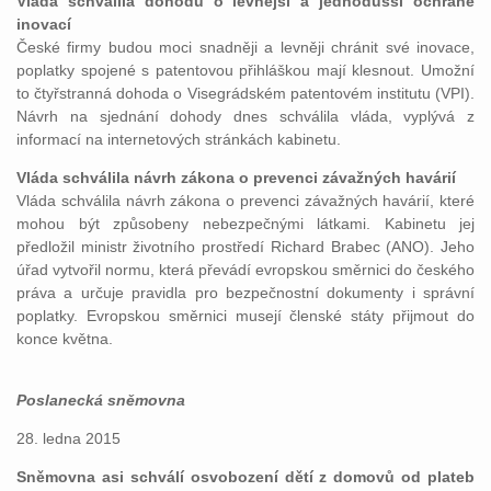
Vláda schválila dohodu o levnější a jednodušší ochraně
inovací
České firmy budou moci snadněji a levněji chránit své inovace,
poplatky spojené s patentovou přihláškou mají klesnout. Umožní
to čtyřstranná dohoda o Visegrádském patentovém institutu (VPI).
Návrh na sjednání dohody dnes schválila vláda, vyplývá z
informací na internetových stránkách kabinetu.
Vláda schválila návrh zákona o prevenci závažných havárií
Vláda schválila návrh zákona o prevenci závažných havárií, které
mohou být způsobeny nebezpečnými látkami. Kabinetu jej
předložil ministr životního prostředí Richard Brabec (ANO). Jeho
úřad vytvořil normu, která převádí evropskou směrnici do českého
práva a určuje pravidla pro bezpečnostní dokumenty i správní
poplatky. Evropskou směrnici musejí členské státy přijmout do
konce května.
Poslanecká sněmovna
28. ledna 2015
Sněmovna asi schválí osvobození dětí z domovů od plateb