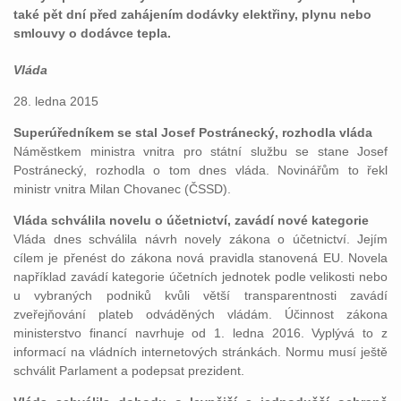
také pět dní před zahájením dodávky elektřiny, plynu nebo
smlouvy o dodávce tepla.
Vláda
28. ledna 2015
Superúředníkem se stal Josef Postránecký, rozhodla vláda
Náměstkem ministra vnitra pro státní službu se stane Josef
Postránecký, rozhodla o tom dnes vláda. Novinářům to řekl
ministr vnitra Milan Chovanec (ČSSD).
Vláda schválila novelu o účetnictví, zavádí nové kategorie
Vláda dnes schválila návrh novely zákona o účetnictví. Jejím
cílem je přenést do zákona nová pravidla stanovená EU. Novela
například zavádí kategorie účetních jednotek podle velikosti nebo
u vybraných podniků kvůli větší transparentnosti zavádí
zveřejňování plateb odváděných vládám. Účinnost zákona
ministerstvo financí navrhuje od 1. ledna 2016. Vyplývá to z
informací na vládních internetových stránkách. Normu musí ještě
schválit Parlament a podepsat prezident.