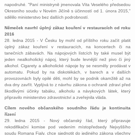
napodruhé. "Paní ministryně jmenovala Víta Veselého předsedou
Okresního soudu v Novém Jičíně s účinností od 1. února 2015,"
sdělilo ministerstvo bez dalších podrobností.
Němeček navrhl úplný zákaz kouření v restauracích od roku
2016
28. ledna 2015 - V Česku by mohl od příštího roku začít platit
úplný zákaz kouření v restauracích, na koncertech či na
tanečních zábavách. Na nápojových lístcích by také musel být
jeden nealkoholický nápoj, který bude levnější než pivo či jiný
alkohol. Cigarety a alkoholické nápoje by se nesměly prodávat v
automatu. Pokud by na diskotékách, v barech a v dalších
provozovnách byly opilé děti, mohl by se podnik okamžitě až na
dva dny zavřít. Vyplývá to z návrhu zákona o ochraně zdraví před
škodlivými účinky tabáku, alkoholu a návykových látek, který
připravilo ministerstvo zdravotnictví a zveřejnila vláda.
Cílem nového občanského soudního řádu je kontinuita
řízení
29. ledna 2015 - Nový občanský řád, který připravuje
rekodifikační komise pod vedením místopředsedy Nejvyššího
soudu Romana Fialy, chce sjednotit do jediného zákona všechny