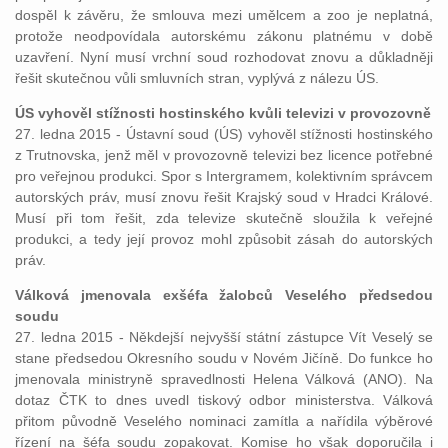
dospěl k závěru, že smlouva mezi umělcem a zoo je neplatná,
protože neodpovídala autorskému zákonu platnému v době
uzavření. Nyní musí vrchní soud rozhodovat znovu a důkladněji
řešit skutečnou vůli smluvních stran, vyplývá z nálezu ÚS.
ÚS vyhověl stížnosti hostinského kvůli televizi v provozovně
27. ledna 2015 - Ústavní soud (ÚS) vyhověl stížnosti hostinského
z Trutnovska, jenž měl v provozovně televizi bez licence potřebné
pro veřejnou produkci. Spor s Intergramem, kolektivním správcem
autorských práv, musí znovu řešit Krajský soud v Hradci Králové.
Musí při tom řešit, zda televize skutečně sloužila k veřejné
produkci, a tedy její provoz mohl způsobit zásah do autorských
práv.
Válková jmenovala exšéfa žalobců Veselého předsedou
soudu
27. ledna 2015 - Někdejší nejvyšší státní zástupce Vít Veselý se
stane předsedou Okresního soudu v Novém Jičíně. Do funkce ho
jmenovala ministryně spravedlnosti Helena Válková (ANO). Na
dotaz ČTK to dnes uvedl tiskový odbor ministerstva. Válková
přitom původně Veselého nominaci zamítla a nařídila výběrové
řízení na šéfa soudu zopakovat. Komise ho však doporučila i