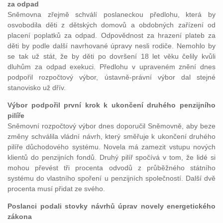
za odpad
Sněmovna zřejmě schválí poslaneckou předlohu, která by
osvobodila děti z dětských domovů a obdobných zařízení od
placení poplatků za odpad. Odpovědnost za hrazení plateb za
děti by podle další navrhované úpravy nesli rodiče. Nemohlo by
se tak už stát, že by děti po dovršení 18 let věku čelily kvůli
dluhům za odpad exekuci. Předlohu v upraveném znění dnes
podpořil rozpočtový výbor, ústavně-právní výbor dal stejné
stanovisko už dřív.
Výbor podpořil první krok k ukončení druhého penzijního
pilíře
Sněmovní rozpočtový výbor dnes doporučil Sněmovně, aby beze
změny schválila vládní návrh, který směřuje k ukončení druhého
pilíře důchodového systému. Novela má zamezit vstupu nových
klientů do penzijních fondů. Druhý pilíř spočívá v tom, že lidé si
mohou převést tři procenta odvodů z průběžného státního
systému do vlastního spoření u penzijních společností. Další dvě
procenta musí přidat ze svého.
Poslanci podali stovky návrhů úprav novely energetického
zákona