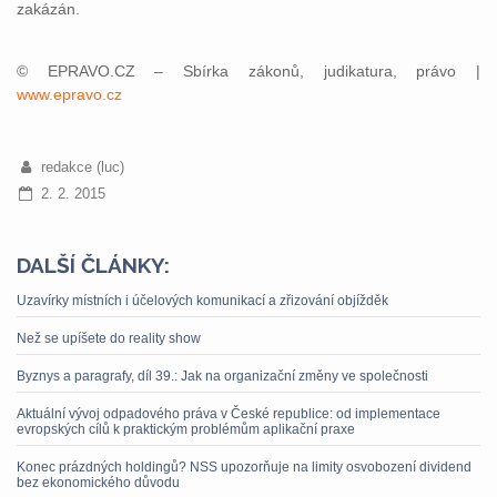
zakázán.
© EPRAVO.CZ – Sbírka zákonů, judikatura, právo |
www.epravo.cz
redakce (luc)
2. 2. 2015
DALŠÍ ČLÁNKY:
Uzavírky místních i účelových komunikací a zřizování objížděk
Než se upíšete do reality show
Byznys a paragrafy, díl 39.: Jak na organizační změny ve společnosti
Aktuální vývoj odpadového práva v České republice: od implementace
evropských cílů k praktickým problémům aplikační praxe
Konec prázdných holdingů? NSS upozorňuje na limity osvobození dividend
bez ekonomického důvodu