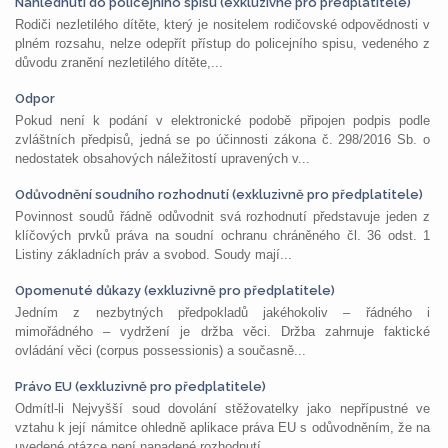
Nahlédnutí do policejního spisu (exkluzivně pro předplatitele)
Rodiči nezletilého dítěte, který je nositelem rodičovské odpovědnosti v
plném rozsahu, nelze odepřít přístup do policejního spisu, vedeného z
důvodu zranění nezletilého dítěte,...
Odpor
Pokud není k podání v elektronické podobě připojen podpis podle
zvláštních předpisů, jedná se po účinnosti zákona č. 298/2016 Sb. o
nedostatek obsahových náležitostí upravených v...
Odůvodnění soudního rozhodnutí (exkluzivně pro předplatitele)
Povinnost soudů řádně odůvodnit svá rozhodnutí představuje jeden z
klíčových prvků práva na soudní ochranu chráněného čl. 36 odst. 1
Listiny základních práv a svobod. Soudy mají...
Opomenuté důkazy (exkluzivně pro předplatitele)
Jedním z nezbytných předpokladů jakéhokoliv – řádného i
mimořádného – vydržení je držba věci. Držba zahrnuje faktické
ovládání věci (corpus possessionis) a současně...
Právo EU (exkluzivně pro předplatitele)
Odmítl-li Nejvyšší soud dovolání stěžovatelky jako nepřípustné ve
vztahu k její námitce ohledně aplikace práva EU s odůvodněním, že na
uvedené otázce není napadené rozhodnutí...