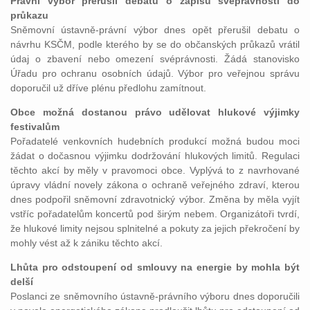
Právní výbor přerušil debatu o zápisu svéprávnosti do
průkazu
Sněmovní ústavně-právní výbor dnes opět přerušil debatu o
návrhu KSČM, podle kterého by se do občanských průkazů vrátil
údaj o zbavení nebo omezení svéprávnosti. Žádá stanovisko
Úřadu pro ochranu osobních údajů. Výbor pro veřejnou správu
doporučil už dříve plénu předlohu zamítnout.
Obce možná dostanou právo udělovat hlukové výjimky
festivalům
Pořadatelé venkovních hudebních produkcí možná budou moci
žádat o dočasnou výjimku dodržování hlukových limitů. Regulaci
těchto akcí by měly v pravomoci obce. Vyplývá to z navrhované
úpravy vládní novely zákona o ochraně veřejného zdraví, kterou
dnes podpořil sněmovní zdravotnický výbor. Změna by měla vyjít
vstříc pořadatelům koncertů pod širým nebem. Organizátoři tvrdí,
že hlukové limity nejsou splnitelné a pokuty za jejich překročení by
mohly vést až k zániku těchto akcí.
Lhůta pro odstoupení od smlouvy na energie by mohla být
delší
Poslanci ze sněmovního ústavně-právního výboru dnes doporučili