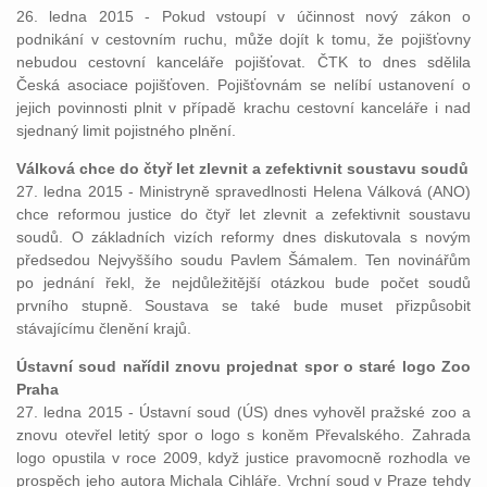
26. ledna 2015 - Pokud vstoupí v účinnost nový zákon o
podnikání v cestovním ruchu, může dojít k tomu, že pojišťovny
nebudou cestovní kanceláře pojišťovat. ČTK to dnes sdělila
Česká asociace pojišťoven. Pojišťovnám se nelíbí ustanovení o
jejich povinnosti plnit v případě krachu cestovní kanceláře i nad
sjednaný limit pojistného plnění.
Válková chce do čtyř let zlevnit a zefektivnit soustavu soudů
27. ledna 2015 - Ministryně spravedlnosti Helena Válková (ANO)
chce reformou justice do čtyř let zlevnit a zefektivnit soustavu
soudů. O základních vizích reformy dnes diskutovala s novým
předsedou Nejvyššího soudu Pavlem Šámalem. Ten novinářům
po jednání řekl, že nejdůležitější otázkou bude počet soudů
prvního stupně. Soustava se také bude muset přizpůsobit
stávajícímu členění krajů.
Ústavní soud nařídil znovu projednat spor o staré logo Zoo
Praha
27. ledna 2015 - Ústavní soud (ÚS) dnes vyhověl pražské zoo a
znovu otevřel letitý spor o logo s koněm Převalského. Zahrada
logo opustila v roce 2009, když justice pravomocně rozhodla ve
prospěch jeho autora Michala Cihláře. Vrchní soud v Praze tehdy