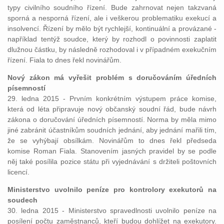
typy civilního soudního řízení. Bude zahrnovat nejen takzvaná
sporná a nesporná řízení, ale i veškerou problematiku exekucí a
insolvencí. Řízení by mělo být rychlejší, kontinuální a provázané -
například tentýž soudce, který by rozhodl o povinnosti zaplatit
dlužnou částku, by následně rozhodoval i v případném exekučním
řízení. Fiala to dnes řekl novinářům.
Nový zákon má vyřešit problém s doručováním úředních
písemností
29. ledna 2015 - Prvním konkrétním výstupem práce komise,
která od léta připravuje nový občanský soudní řád, bude návrh
zákona o doručování úředních písemností. Norma by měla mimo
jiné zabránit účastníkům soudních jednání, aby jednání mařili tím,
že se vyhýbají obsílkám. Novinářům to dnes řekl předseda
komise Roman Fiala. Stanovením jasných pravidel by se podle
něj také posílila pozice státu při vyjednávání s držiteli poštovních
licencí.
Ministerstvo uvolnilo peníze pro kontrolory exekutorů na
soudech
30. ledna 2015 - Ministerstvo spravedlnosti uvolnilo peníze na
posílení počtu zaměstnanců, kteří budou dohlížet na exekutory.