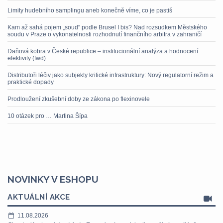
Limity hudebního samplingu aneb konečně víme, co je pastiš
Kam až sahá pojem „soud“ podle Brusel I bis? Nad rozsudkem Městského
soudu v Praze o vykonatelnosti rozhodnutí finančního arbitra v zahraničí
Daňová kobra v České republice – institucionální analýza a hodnocení
efektivity (fwd)
Distributoři léčiv jako subjekty kritické infrastruktury: Nový regulatorní režim a
praktické dopady
Prodloužení zkušební doby ze zákona po flexinovele
10 otázek pro … Martina Šípa
NOVINKY V ESHOPU
AKTUÁLNÍ AKCE
11.08.2026