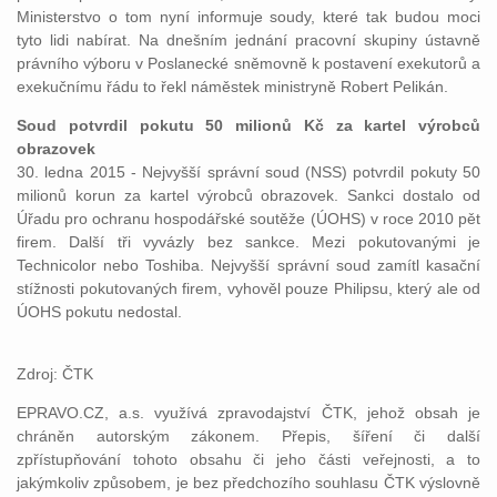
Ministerstvo o tom nyní informuje soudy, které tak budou moci
tyto lidi nabírat. Na dnešním jednání pracovní skupiny ústavně
právního výboru v Poslanecké sněmovně k postavení exekutorů a
exekučnímu řádu to řekl náměstek ministryně Robert Pelikán.
Soud potvrdil pokutu 50 milionů Kč za kartel výrobců
obrazovek
30. ledna 2015 - Nejvyšší správní soud (NSS) potvrdil pokuty 50
milionů korun za kartel výrobců obrazovek. Sankci dostalo od
Úřadu pro ochranu hospodářské soutěže (ÚOHS) v roce 2010 pět
firem. Další tři vyvázly bez sankce. Mezi pokutovanými je
Technicolor nebo Toshiba. Nejvyšší správní soud zamítl kasační
stížnosti pokutovaných firem, vyhověl pouze Philipsu, který ale od
ÚOHS pokutu nedostal.
Zdroj: ČTK
EPRAVO.CZ, a.s. využívá zpravodajství ČTK, jehož obsah je
chráněn autorským zákonem. Přepis, šíření či další
zpřístupňování tohoto obsahu či jeho části veřejnosti, a to
jakýmkoliv způsobem, je bez předchozího souhlasu ČTK výslovně