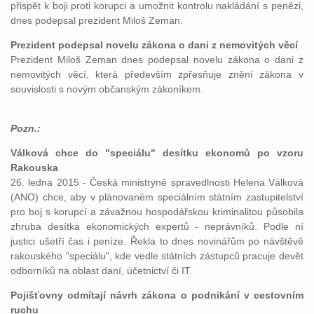
přispět k boji proti korupci a umožnit kontrolu nakládání s penězi,
dnes podepsal prezident Miloš Zeman.
Prezident podepsal novelu zákona o dani z nemovitých věcí
Prezident Miloš Zeman dnes podepsal novelu zákona o dani z
nemovitých věcí, která především zpřesňuje znění zákona v
souvislosti s novým občanským zákoníkem.
Pozn.:
Válková chce do "speciálu" desítku ekonomů po vzoru
Rakouska
26. ledna 2015 - Česká ministryně spravedlnosti Helena Válková
(ANO) chce, aby v plánovaném speciálním státním zastupitelství
pro boj s korupcí a závažnou hospodářskou kriminalitou působila
zhruba desítka ekonomických expertů - neprávníků. Podle ní
justici ušetří čas i peníze. Řekla to dnes novinářům po návštěvě
rakouského "speciálu", kde vedle státních zástupců pracuje devět
odborníků na oblast daní, účetnictví či IT.
Pojišťovny odmítají návrh zákona o podnikání v cestovním
ruchu