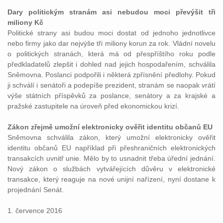
Dary politickým stranám asi nebudou moci převýšit tři
miliony Kč
Politické strany asi budou moci dostat od jednoho jednotlivce
nebo firmy jako dar nejvýše tři miliony korun za rok. Vládní novelu
o politických stranách, která má od přespříštího roku podle
předkladatelů zlepšit i dohled nad jejich hospodařením, schválila
Sněmovna. Poslanci podpořili i některá zpřísnění předlohy. Pokud
ji schválí i senátoři a podepíše prezident, stranám se naopak vrátí
výše státních příspěvků za poslance, senátory a za krajské a
pražské zastupitele na úroveň před ekonomickou krizí.
Zákon zřejmě umožní elektronicky ověřit identitu občanů EU
Sněmovna schválila zákon, který umožní elektronicky ověřit
identitu občanů EU například při přeshraničních elektronických
transakcích uvnitř unie. Mělo by to usnadnit třeba úřední jednání.
Nový zákon o službách vytvářejících důvěru v elektronické
transakce, který reaguje na nové unijní nařízení, nyní dostane k
projednání Senát.
1. července 2016