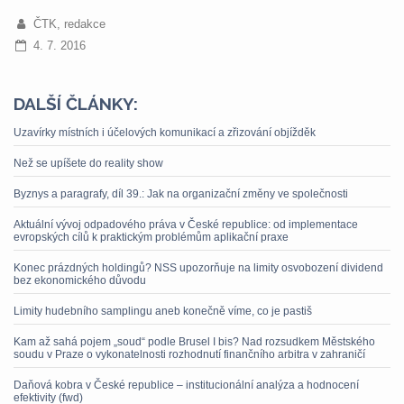
ČTK, redakce
4. 7. 2016
DALŠÍ ČLÁNKY:
Uzavírky místních i účelových komunikací a zřizování objížděk
Než se upíšete do reality show
Byznys a paragrafy, díl 39.: Jak na organizační změny ve společnosti
Aktuální vývoj odpadového práva v České republice: od implementace
evropských cílů k praktickým problémům aplikační praxe
Konec prázdných holdingů? NSS upozorňuje na limity osvobození dividend
bez ekonomického důvodu
Limity hudebního samplingu aneb konečně víme, co je pastiš
Kam až sahá pojem „soud“ podle Brusel I bis? Nad rozsudkem Městského
soudu v Praze o vykonatelnosti rozhodnutí finančního arbitra v zahraničí
Daňová kobra v České republice – institucionální analýza a hodnocení
efektivity (fwd)