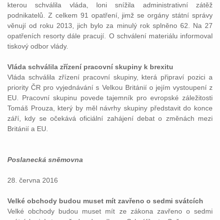
kterou schválila vláda, loni snížila administrativní zátěž
podnikatelů. Z celkem 91 opatření, jimž se orgány státní správy
věnují od roku 2013, jich bylo za minulý rok splněno 62. Na 27
opatřeních resorty dále pracují. O schválení materiálu informoval
tiskový odbor vlády.
Vláda schválila zřízení pracovní skupiny k brexitu
Vláda schválila zřízení pracovní skupiny, která připraví pozici a
priority ČR pro vyjednávání s Velkou Británií o jejím vystoupení z
EU. Pracovní skupinu povede tajemník pro evropské záležitosti
Tomáš Prouza, který by měl návrhy skupiny představit do konce
září, kdy se očekává oficiální zahájení debat o změnách mezi
Británií a EU.
Poslanecká sněmovna
28. června 2016
Velké obchody budou muset mít zavřeno o sedmi svátcích
Velké obchody budou muset mít ze zákona zavřeno o sedmi