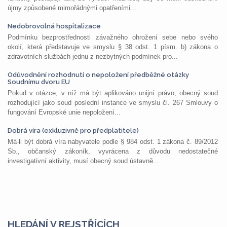
újmy způsobené mimořádnými opatřeními...
Nedobrovolná hospitalizace
Podmínku bezprostřednosti závažného ohrožení sebe nebo svého
okolí, která představuje ve smyslu § 38 odst. 1 písm. b) zákona o
zdravotních službách jednu z nezbytných podmínek pro...
Odůvodnění rozhodnutí o nepoložení předběžné otázky
Soudnímu dvoru EU
Pokud v otázce, v níž má být aplikováno unijní právo, obecný soud
rozhodující jako soud poslední instance ve smyslu čl. 267 Smlouvy o
fungování Evropské unie nepoložení...
Dobrá víra (exkluzivně pro předplatitele)
Má-li být dobrá víra nabyvatele podle § 984 odst. 1 zákona č. 89/2012
Sb., občanský zákoník, vyvrácena z důvodu nedostatečné
investigativní aktivity, musí obecný soud ústavně...
HLEDÁNÍ V REJSTŘÍCÍCH