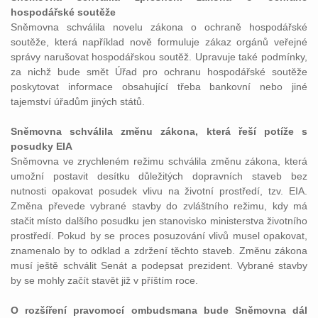
hospodářské soutěže
Sněmovna schválila novelu zákona o ochraně hospodářské
soutěže, která například nově formuluje zákaz orgánů veřejné
správy narušovat hospodářskou soutěž. Upravuje také podmínky,
za nichž bude smět Úřad pro ochranu hospodářské soutěže
poskytovat informace obsahující třeba bankovní nebo jiné
tajemství úřadům jiných států.
Sněmovna schválila změnu zákona, která řeší potíže s
posudky EIA
Sněmovna ve zrychleném režimu schválila změnu zákona, která
umožní postavit desítku důležitých dopravních staveb bez
nutnosti opakovat posudek vlivu na životní prostředí, tzv. EIA.
Změna převede vybrané stavby do zvláštního režimu, kdy má
stačit místo dalšího posudku jen stanovisko ministerstva životního
prostředí. Pokud by se proces posuzování vlivů musel opakovat,
znamenalo by to odklad a zdržení těchto staveb. Změnu zákona
musí ještě schválit Senát a podepsat prezident. Vybrané stavby
by se mohly začít stavět již v příštím roce.
O rozšíření pravomocí ombudsmana bude Sněmovna dál