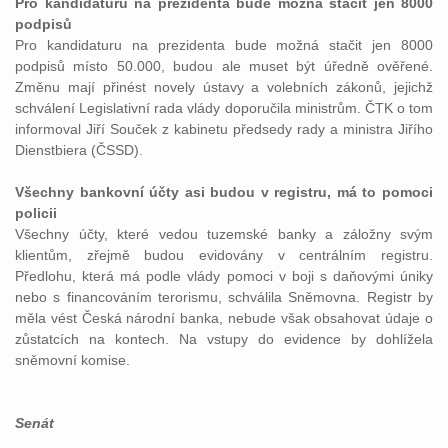
Pro kandidaturu na prezidenta bude možná stačit jen 8000
podpisů
Pro kandidaturu na prezidenta bude možná stačit jen 8000
podpisů místo 50.000, budou ale muset být úředně ověřené.
Změnu mají přinést novely ústavy a volebních zákonů, jejichž
schválení Legislativní rada vlády doporučila ministrům. ČTK o tom
informoval Jiří Souček z kabinetu předsedy rady a ministra Jiřího
Dienstbiera (ČSSD).
Všechny bankovní účty asi budou v registru, má to pomoci
policii
Všechny účty, které vedou tuzemské banky a záložny svým
klientům, zřejmě budou evidovány v centrálním registru.
Předlohu, která má podle vlády pomoci v boji s daňovými úniky
nebo s financováním terorismu, schválila Sněmovna. Registr by
měla vést Česká národní banka, nebude však obsahovat údaje o
zůstatcích na kontech. Na vstupy do evidence by dohlížela
sněmovní komise.
Senát