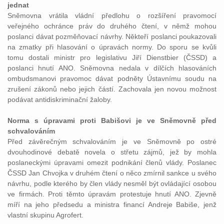
jednat
Sněmovna vrátila vládní předlohu o rozšíření pravomocí
veřejného ochránce práv do druhého čtení, v němž mohou
poslanci dávat pozměňovací návrhy. Někteří poslanci poukazovali
na zmatky při hlasování o úpravách normy. Do sporu se kvůli
tomu dostali ministr pro legislativu Jiří Dienstbier (ČSSD) a
poslanci hnutí ANO. Sněmovna nedala v dílčích hlasováních
ombudsmanovi pravomoc dávat podněty Ústavnímu soudu na
zrušení zákonů nebo jejich částí. Zachovala jen novou možnost
podávat antidiskriminační žaloby.
Norma s úpravami proti Babišovi je ve Sněmovně před
schvalováním
Před závěrečným schvalováním je ve Sněmovně po ostré
dvouhodinové debatě novela o střetu zájmů, jež by mohla
poslaneckými úpravami omezit podnikání členů vlády. Poslanec
ČSSD Jan Chvojka v druhém čtení o něco zmírnil sankce u svého
návrhu, podle kterého by člen vlády nesměl být ovládající osobou
ve firmách. Proti těmto úpravám protestuje hnutí ANO. Zjevně
míří na jeho předsedu a ministra financí Andreje Babiše, jenž
vlastní skupinu Agrofert.