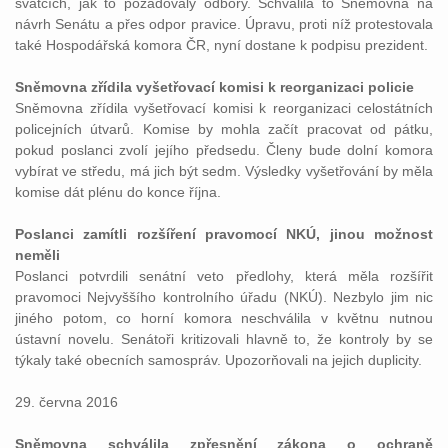
svátcích, jak to požadovaly odbory. Schválila to Sněmovna na
návrh Senátu a přes odpor pravice. Úpravu, proti níž protestovala
také Hospodářská komora ČR, nyní dostane k podpisu prezident.
Sněmovna zřídila vyšetřovací komisi k reorganizaci policie
Sněmovna zřídila vyšetřovací komisi k reorganizaci celostátních
policejních útvarů. Komise by mohla začít pracovat od pátku,
pokud poslanci zvolí jejího předsedu. Členy bude dolní komora
vybírat ve středu, má jich být sedm. Výsledky vyšetřování by měla
komise dát plénu do konce října.
Poslanci zamítli rozšíření pravomocí NKÚ, jinou možnost
neměli
Poslanci potvrdili senátní veto předlohy, která měla rozšířit
pravomoci Nejvyššího kontrolního úřadu (NKÚ). Nezbylo jim nic
jiného potom, co horní komora neschválila v květnu nutnou
ústavní novelu. Senátoři kritizovali hlavně to, že kontroly by se
týkaly také obecních samospráv. Upozorňovali na jejich duplicity.
29. června 2016
Sněmovna schválila zpřesnění zákona o ochraně