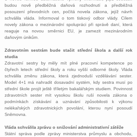
budou nově předběžná daňová rozhodnutí a předběžná
posouzení převodních cen, počítá novela zákona, jejíž návrh
schválila vláda. Informoval o tom tiskový odbor vlády. Cílem
novely zákona o mezinárodní spolupráci při správě daní, která
reaguje na novou směrnici EU, je zamezit mezinárodním
daňovým únikům.
Zdravotním sestrám bude stačit střední škola a další rok
studia
Zdravotní sestry by měly mít plné pracovní kompetence po
čtyřech letech střední školy a roku vyšší odborné školy. Vláda
schválila změnu zákona, která zjednoduší vzdělávání sester.
Model 4+1 má nahradit dosavadní systém, kdy sestra musí po
střední škole projít ještě tříletým bakalářským studiem. Povinnost
zdravotních sester mít vysokou školu ruší novela zákona o
podmínkách získávání a uznávání způsobilosti k výkonu
nelékařských zdravotnických povolání, kterou nyní posoudí
Sněmovna.
Vláda schválila zprávu o snižování administrativní zátěže
Státní správa podle zprávy ministerstva průmyslu a obchodu,