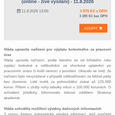
(online - živé vysílání) - 11.8.2026
11.8.2026 13:00
3 975 Kč s DPH
3 285 Kč bez DPH
KOUPIT
Vláda upravila nařízení pro výplatu bolestného za pracovní
úraz
Vláda upravila nařízení, podle kterého se od loňského roku
vyplácí bolestné a odškodnění za zhoršené uplatnění po
pracovním úrazu či kvůli nemoci z povolání. Ukázalo se totiž, že
nařízení bylo nevyvážené v případě odškodňování za běžné pády
bez zlomenin. Lidé mohli za pohmoždění získat až 125.000
korun. Přitom u ztráty nohy tabulky mluví o 100.000 korunách. O
schválení předlohy informovalo tiskové oddělení Strakovy
akademie.
Vláda schválila rozšíření výměny daňových informacích
S novou formou automatické výměny informací, jejíž součástí