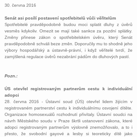
30. června 2016
Senát asi posílí postavení spotřebitelů vůči věřitelům
Spotřebitelé pravděpodobně budou moci splatit dluhy z úvěrů
vesměs kdykoliv. Omezit se mají také sankce za pozdní splátky.
Změny přinese zákon o spotřebitelském úvěru, který Senát
pravděpodobně schváli beze změn. Doporučily mu to shodně jeho
výbory hospodářský a ústavně-právní, i když věřitelé tvrdí, že
zamýšlená regulace úvěrů nezabrání pádům do dluhových pastí.
Pozn.:
ÚS otevřel registrovaným partnerům cestu k individuální
adopci
28. června 2016 - Ústavní soud (ÚS) otevřel lidem žijícím v
registrovaném partnerství cestu k individuálnímu osvojení dítěte.
Organizace homosexuálů rozhodnutí přivítaly. Ústavní soudci na
návrh Městského soudu v Praze škrtli ustanovení zákona, které
adopci registrovaným partnerům výslovně znemožňovalo, a to i
přesto, že svobodní gayové a lesby si teoreticky dítě jako