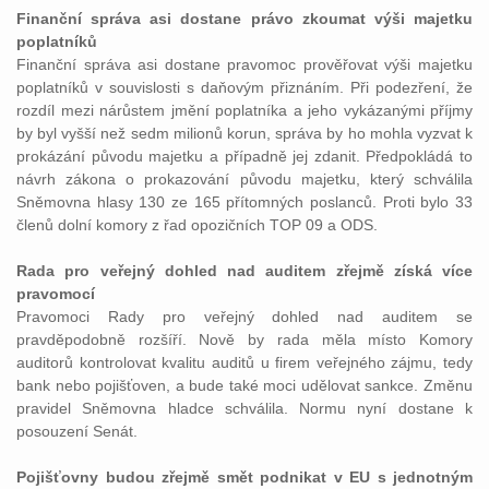
Finanční správa asi dostane právo zkoumat výši majetku
poplatníků
Finanční správa asi dostane pravomoc prověřovat výši majetku
poplatníků v souvislosti s daňovým přiznáním. Při podezření, že
rozdíl mezi nárůstem jmění poplatníka a jeho vykázanými příjmy
by byl vyšší než sedm milionů korun, správa by ho mohla vyzvat k
prokázání původu majetku a případně jej zdanit. Předpokládá to
návrh zákona o prokazování původu majetku, který schválila
Sněmovna hlasy 130 ze 165 přítomných poslanců. Proti bylo 33
členů dolní komory z řad opozičních TOP 09 a ODS.
Rada pro veřejný dohled nad auditem zřejmě získá více
pravomocí
Pravomoci Rady pro veřejný dohled nad auditem se
pravděpodobně rozšíří. Nově by rada měla místo Komory
auditorů kontrolovat kvalitu auditů u firem veřejného zájmu, tedy
bank nebo pojišťoven, a bude také moci udělovat sankce. Změnu
pravidel Sněmovna hladce schválila. Normu nyní dostane k
posouzení Senát.
Pojišťovny budou zřejmě smět podnikat v EU s jednotným