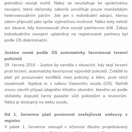
jednotlivci osvojit mohli. Nález se nevztahuje ke společnému
osvojení, které občanský zákoník umožňuje pouze manželským
heterosexuálním párům. Jde jen o individuální adopci, kterou
zákon připouští jako spíše výjimečnou možnost. Nález tedy neřeší
ani situace, kdy homosexuál chce osvojit partnerovo dítě. Zákaz
individuálního osvojení uplatněný na registrované partnery byl
podle ÚS diskriminační.
Justice nemá podle ÚS automaticky favorizovat tvrzení
policistů
29. června 2016 - Justice by neměla v situacích, kdy stojí tvrzení
proti tvrzení, automaticky favorizovat výpovědi policistů. Zvláště to
platí při posuzování konfliktů mezi policisty a lidmi, proti nimž
zasahovali. Vyplývá to z nálezu Ústavního soudu (ÚS). Nařídil
znovu otevřít případ údajného křivého obvinění, kterého se podle
obžaloby dopustil černý pasažér vůči policistům a revizorům.
Nález je dostupný na webu soudu.
Od 1. července platí povinnost zveřejňovat smlouvy v
registru
V pátek 1. července vstoupil v účinnost dlouho projednávaný