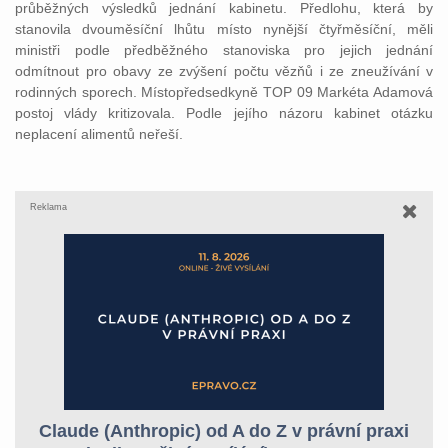
průběžných výsledků jednání kabinetu. Předlohu, která by
stanovila dvouměsíční lhůtu místo nynější čtyřměsíční, měli
ministři podle předběžného stanoviska pro jejich jednání
odmítnout pro obavy ze zvýšení počtu vězňů i ze zneužívání v
rodinných sporech. Místopředsedkyně TOP 09 Markéta Adamová
postoj vlády kritizovala. Podle jejího názoru kabinet otázku
neplacení alimentů neřeší.
Reklama
Claude (Anthropic) od A do Z v právní praxi