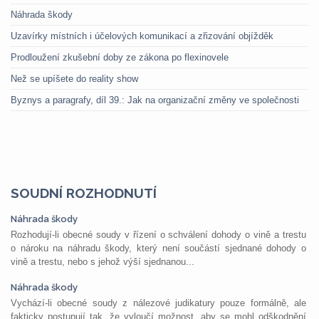
Náhrada škody
Uzavírky místních i účelových komunikací a zřizování objížděk
Prodloužení zkušební doby ze zákona po flexinovele
Než se upíšete do reality show
Byznys a paragrafy, díl 39.: Jak na organizační změny ve společnosti
SOUDNÍ ROZHODNUTÍ
Náhrada škody
Rozhodují-li obecné soudy v řízení o schválení dohody o vině a trestu
o nároku na náhradu škody, který není součástí sjednané dohody o
vině a trestu, nebo s jehož výší sjednanou...
Náhrada škody
Vychází-li obecné soudy z nálezové judikatury pouze formálně, ale
fakticky postupují tak, že vyloučí možnost, aby se mohl odškodnění