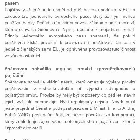
pasem
Pojišťovny zřejmě budou smět od příštího roku podnikat v EU na
základě tzv. jednotného evropského pasu, který už nyní mohou
používat banky. Počítá s tím vládní novela zákona o pojišťovnictví,
kterou schválila Sněmovna. Nyní ji dostane k projednání Senát.
Princip jednotného evropského pasu znamená, že pokud
pojišťovna získá povolení k provozování pojišťovací činnosti v
jedné z členských zemí EU, je oprávněna provozovat tuto činnost
ve všech ostatních.
Sněmovna schválila regulaci provizí zprostředkovatelů
pojištění
Sněmovna schválila vládní návrh, který omezuje výplaty provizí
pojišťovacím zprostředkovatelům při výpočtu odkupného u
pojistných smluv. Provize by měly být rozloženy do pěti let, návrh
jejich výši ale neomezuje. Nyní regulovány nejsou. Návrh musí
ještě projednat Senát a podepsat prezident. Ministr financí Andrej
Babiš (ANO) poslancům řekl, že návrh považuje za kompromis,
který zohledňuje zájem všech dotčených stran, pojišťoven, klientů
i zprostředkovatelů.