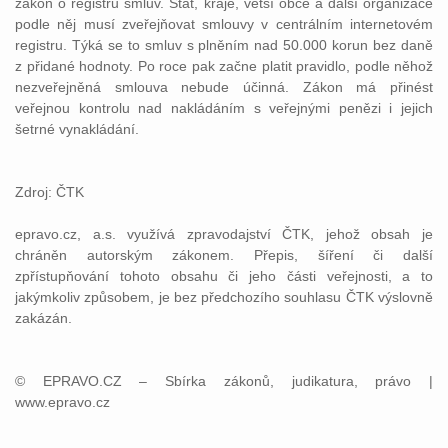
zákon o registru smluv. Stát, kraje, větší obce a další organizace
podle něj musí zveřejňovat smlouvy v centrálním internetovém
registru. Týká se to smluv s plněním nad 50.000 korun bez daně
z přidané hodnoty. Po roce pak začne platit pravidlo, podle něhož
nezveřejněná smlouva nebude účinná. Zákon má přinést
veřejnou kontrolu nad nakládáním s veřejnými penězi i jejich
šetrné vynakládání.
Zdroj: ČTK
epravo.cz, a.s. využívá zpravodajství ČTK, jehož obsah je
chráněn autorským zákonem. Přepis, šíření či další
zpřístupňování tohoto obsahu či jeho části veřejnosti, a to
jakýmkoliv způsobem, je bez předchozího souhlasu ČTK výslovně
zakázán.
© EPRAVO.CZ – Sbírka zákonů, judikatura, právo |
www.epravo.cz