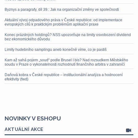
Byznys a paragrafy, díl 39.: Jak na organizační změny ve společnosti
Aktuální vývoj odpadového práva v České republice: od implementace
evropských cílů k praktickým problémům aplikační praxe
Konec prázdných holdingů? NSS upozorňuje na limity osvobození dividend
bez ekonomického důvodu
Limity hudebního samplingu aneb konečně víme, co je pastiš
Kam až sahá pojem „soud“ podle Brusel I bis? Nad rozsudkem Městského
soudu v Praze o vykonatelnosti rozhodnutí finančního arbitra v zahraničí
Daňová kobra v České republice – institucionální analýza a hodnocení
efektivity (fwd)
NOVINKY V ESHOPU
AKTUÁLNÍ AKCE