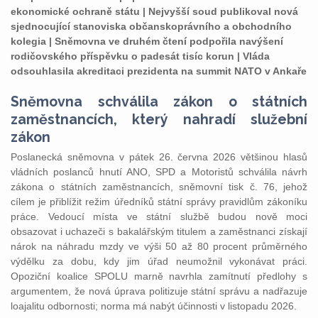
ekonomické ochraně státu | Nejvyšší soud publikoval nová
sjednocující stanoviska občanskoprávního a obchodního
kolegia | Sněmovna ve druhém čtení podpořila navýšení
rodičovského příspěvku o padesát tisíc korun | Vláda
odsouhlasila akreditaci prezidenta na summit NATO v Ankaře
Sněmovna schválila zákon o státních
zaměstnancích, který nahradí služební
zákon
Poslanecká sněmovna v pátek 26. června 2026 většinou hlasů
vládních poslanců hnutí ANO, SPD a Motoristů schválila návrh
zákona o státních zaměstnancích, sněmovní tisk č. 76, jehož
cílem je přiblížit režim úředníků státní správy pravidlům zákoníku
práce. Vedoucí místa ve státní službě budou nově moci
obsazovat i uchazeči s bakalářským titulem a zaměstnanci získají
nárok na náhradu mzdy ve výši 50 až 80 procent průměrného
výdělku za dobu, kdy jim úřad neumožnil vykonávat práci.
Opoziční koalice SPOLU marně navrhla zamítnutí předlohy s
argumentem, že nová úprava politizuje státní správu a nadřazuje
loajalitu odbornosti; norma má nabýt účinnosti v listopadu 2026.