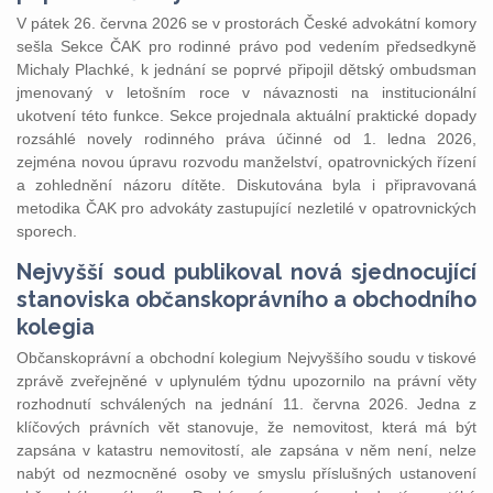
V pátek 26. června 2026 se v prostorách České advokátní komory
sešla Sekce ČAK pro rodinné právo pod vedením předsedkyně
Michaly Plachké, k jednání se poprvé připojil dětský ombudsman
jmenovaný v letošním roce v návaznosti na institucionální
ukotvení této funkce. Sekce projednala aktuální praktické dopady
rozsáhlé novely rodinného práva účinné od 1. ledna 2026,
zejména novou úpravu rozvodu manželství, opatrovnických řízení
a zohlednění názoru dítěte. Diskutována byla i připravovaná
metodika ČAK pro advokáty zastupující nezletilé v opatrovnických
sporech.
Nejvyšší soud publikoval nová sjednocující
stanoviska občanskoprávního a obchodního
kolegia
Občanskoprávní a obchodní kolegium Nejvyššího soudu v tiskové
zprávě zveřejněné v uplynulém týdnu upozornilo na právní věty
rozhodnutí schválených na jednání 11. června 2026. Jedna z
klíčových právních vět stanovuje, že nemovitost, která má být
zapsána v katastru nemovitostí, ale zapsána v něm není, nelze
nabýt od nezmocněné osoby ve smyslu příslušných ustanovení