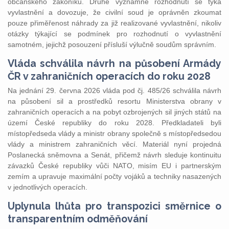
občanského zákoníku. Druhé významné rozhodnutí se týká
vyvlastnění a dovozuje, že civilní soud je oprávněn zkoumat
pouze přiměřenost náhrady za již realizované vyvlastnění, nikoliv
otázky týkající se podmínek pro rozhodnutí o vyvlastnění
samotném, jejichž posouzení přísluší výlučně soudům správním.
Vláda schválila návrh na působení Armády
ČR v zahraničních operacích do roku 2028
Na jednání 29. června 2026 vláda pod čj. 485/26 schválila návrh
na působení sil a prostředků resortu Ministerstva obrany v
zahraničních operacích a na pobyt ozbrojených sil jiných států na
území České republiky do roku 2028. Předkladateli byli
místopředseda vlády a ministr obrany společně s místopředsedou
vlády a ministrem zahraničních věcí. Materiál nyní projedná
Poslanecká sněmovna a Senát, přičemž návrh sleduje kontinuitu
závazků České republiky vůči NATO, misím EU i partnerským
zemím a upravuje maximální počty vojáků a techniky nasazených
v jednotlivých operacích.
Uplynula lhůta pro transpozici směrnice o
transparentním odměňování