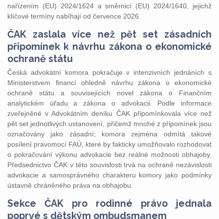
nařízením (EU) 2024/1624 a směrnicí (EU) 2024/1640, jejichž
klíčové termíny nabíhají od července 2026.
ČAK zaslala více než pět set zásadních
připomínek k návrhu zákona o ekonomické
ochraně státu
Česká advokátní komora pokračuje v intenzivních jednáních s
Ministerstvem financí ohledně návrhu zákona o ekonomické
ochraně státu a souvisejících novel zákona o Finančním
analytickém úřadu a zákona o advokacii. Podle informace
zveřejněné v Advokátním deníku ČAK připomínkovala více než
pět set jednotlivých ustanovení, přičemž mnohé z připomínek jsou
označovány jako zásadní; komora zejména odmítá takové
posílení pravomocí FAÚ, které by fakticky umožňovalo rozhodovat
o pokračování výkonu advokacie bez reálné možnosti obhajoby.
Předsednictvo ČAK v této souvislosti trvá na ochraně nezávislosti
advokacie a samosprávného charakteru komory jako podmínky
ústavně chráněného práva na obhajobu.
Sekce ČAK pro rodinné právo jednala
poprvé s dětským ombudsmanem