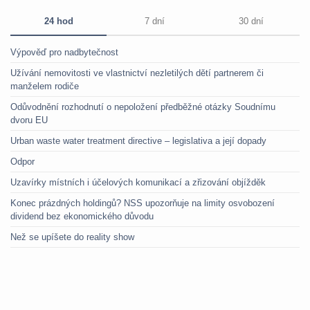
24 hod
7 dní
30 dní
Výpověď pro nadbytečnost
Užívání nemovitosti ve vlastnictví nezletilých dětí partnerem či
manželem rodiče
Odůvodnění rozhodnutí o nepoložení předběžné otázky Soudnímu
dvoru EU
Urban waste water treatment directive – legislativa a její dopady
Odpor
Uzavírky místních i účelových komunikací a zřizování objížděk
Konec prázdných holdingů? NSS upozorňuje na limity osvobození
dividend bez ekonomického důvodu
Než se upíšete do reality show