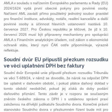
AMLA v souladu s nařízením Evropského parlamentu a Rady (EU)
2024/1624 vydá první obecné pokyny pro povinné osoby.
Nařízení AML zavádí přímo použitelný jednotný soubor pravidel
pro finanční instituce, advokáty, notáře, realitní kanceláře a další
povinné osoby a účinnost hlavních ustanovení nastává 10.
července 2027. Pro Českou republiku je klíčové, že již k 10.
červenci 2026 musí být připraveny mechanismy pro spolupráci
AMLA s Finančním analytickým úřadem, což zákon o ekonomické
ochraně státu, který nyní ČAK ostře připomínkuje, výrazně
reflektuje.
Soudní dvůr EU připustil přezkum rozsudku
ve věci uplatnění DPH bez faktury
Soudní dvůr Evropské unie připustil přezkum rozsudku Tribunálu
ve věci T-689/24, v němž se dovodilo, že nárok na odpočet DPH
lze uplatnit v daňovém období, i pokud plátce daňový doklad v
tomto období neobdržel, pokud jej získá do doby podání
daňového přiznání. Tento závěr je v rozporu se současným
zněním českého zákona o DPH i s ustálenou správní praxí
založenou na dřívější judikatuře Soudního dvora. Konečné právní
stanovisko Soudního dvora v přezkumném řízení bude mít pro