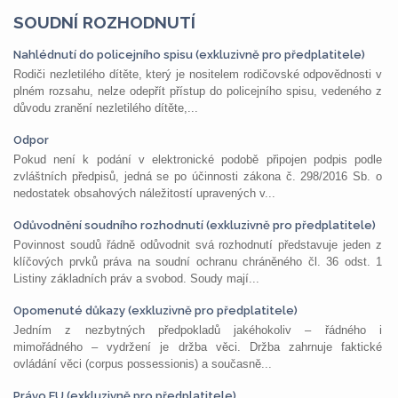
SOUDNÍ ROZHODNUTÍ
Nahlédnutí do policejního spisu (exkluzivně pro předplatitele)
Rodiči nezletilého dítěte, který je nositelem rodičovské odpovědnosti v
plném rozsahu, nelze odepřít přístup do policejního spisu, vedeného z
důvodu zranění nezletilého dítěte,...
Odpor
Pokud není k podání v elektronické podobě připojen podpis podle
zvláštních předpisů, jedná se po účinnosti zákona č. 298/2016 Sb. o
nedostatek obsahových náležitostí upravených v...
Odůvodnění soudního rozhodnutí (exkluzivně pro předplatitele)
Povinnost soudů řádně odůvodnit svá rozhodnutí představuje jeden z
klíčových prvků práva na soudní ochranu chráněného čl. 36 odst. 1
Listiny základních práv a svobod. Soudy mají...
Opomenuté důkazy (exkluzivně pro předplatitele)
Jedním z nezbytných předpokladů jakéhokoliv – řádného i
mimořádného – vydržení je držba věci. Držba zahrnuje faktické
ovládání věci (corpus possessionis) a současně...
Právo EU (exkluzivně pro předplatitele)