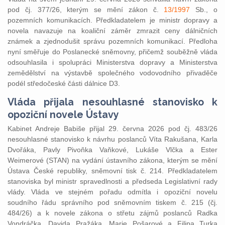
pod čj. 377/26, kterým se mění zákon č.
13/1997
Sb., o
pozemních komunikacích. Předkladatelem je ministr dopravy a
novela navazuje na koaliční záměr zmrazit ceny dálničních
známek a zjednodušit správu pozemních komunikací. Předloha
nyní směřuje do Poslanecké sněmovny, přičemž souběžně vláda
odsouhlasila i spolupráci Ministerstva dopravy a Ministerstva
zemědělství na výstavbě společného vodovodního přivaděče
podél středočeské části dálnice D3.
Vláda přijala nesouhlasné stanovisko k
opoziční novele Ústavy
Kabinet Andreje Babiše přijal 29. června 2026 pod čj. 483/26
nesouhlasné stanovisko k návrhu poslanců Víta Rakušana, Karla
Dvořáka, Pavly Pivoňka Vaňkové, Lukáše Vlčka a Ester
Weimerové (STAN) na vydání ústavního zákona, kterým se mění
Ústava České republiky, sněmovní tisk č. 214. Předkladatelem
stanoviska byl ministr spravedlnosti a předseda Legislativní rady
vlády. Vláda ve stejném pořadu odmítla i opoziční novelu
soudního řádu správního pod sněmovním tiskem č. 215 (čj.
484/26) a k novele zákona o střetu zájmů poslanců Radka
Vondráčka, Davida Pražáka, Marie Pošarové a Filipa Turka