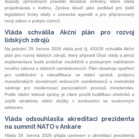
dopady zpřísněných pravidel dočasné ochrany, které vláda
projednávala v květnu. Zpráva slouží jako podklad pro další
legislativní kroky vlády v cizinecké agendě a pro připravovaný
nový zákon o pobytu cizinců.
Vláda schválila Akční plán pro rozvoj
lidských zdrojů
Na jednání 29. června 2026 vláda pod čj. 433/26 schválila Akční
plán pro rozvoj lidských zdrojů, který připravil Úřad vlády a jehož
implementace bude probíhat souběžně s postupným nabíháním
nového zákona o státních zaměstnancích. Plán obsahuje opatření
pro vzdělávání a rekvalifikace ve státní správě, podporu
manažerských dovedností vedoucích zaměstnanců a metodické
nástroje pro modernizaci personálních procesů ministerstev.
Podle vládní tiskové zprávy je cílem posílit kvalifikaci úředníků a
zvýšit atraktivitu státní služby v konkurenci se soukromým
sektorem.
Vláda odsouhlasila akreditaci prezidenta
na summit NATO v Ankaře
Vláda 29. června 2026 přijala usnesení o akreditaci prezidenta