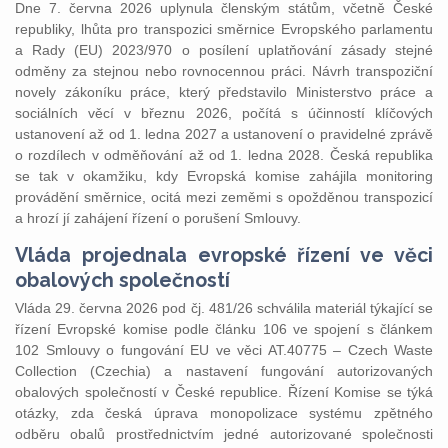
Dne 7. června 2026 uplynula členským státům, včetně České
republiky, lhůta pro transpozici směrnice Evropského parlamentu
a Rady (EU) 2023/970 o posílení uplatňování zásady stejné
odměny za stejnou nebo rovnocennou práci. Návrh transpoziční
novely zákoníku práce, který představilo Ministerstvo práce a
sociálních věcí v březnu 2026, počítá s účinností klíčových
ustanovení až od 1. ledna 2027 a ustanovení o pravidelné zprávě
o rozdílech v odměňování až od 1. ledna 2028. Česká republika
se tak v okamžiku, kdy Evropská komise zahájila monitoring
provádění směrnice, ocitá mezi zeměmi s opožděnou transpozicí
a hrozí jí zahájení řízení o porušení Smlouvy.
Vláda projednala evropské řízení ve věci
obalových společností
Vláda 29. června 2026 pod čj. 481/26 schválila materiál týkající se
řízení Evropské komise podle článku 106 ve spojení s článkem
102 Smlouvy o fungování EU ve věci AT.40775 – Czech Waste
Collection (Czechia) a nastavení fungování autorizovaných
obalových společností v České republice. Řízení Komise se týká
otázky, zda česká úprava monopolizace systému zpětného
odběru obalů prostřednictvím jedné autorizované společnosti