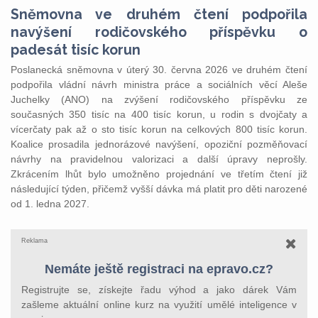
Sněmovna ve druhém čtení podpořila
navýšení rodičovského příspěvku o
padesát tisíc korun
Poslanecká sněmovna v úterý 30. června 2026 ve druhém čtení
podpořila vládní návrh ministra práce a sociálních věcí Aleše
Juchelky (ANO) na zvýšení rodičovského příspěvku ze
současných 350 tisíc na 400 tisíc korun, u rodin s dvojčaty a
vícerčaty pak až o sto tisíc korun na celkových 800 tisíc korun.
Koalice prosadila jednorázové navýšení, opoziční pozměňovací
návrhy na pravidelnou valorizaci a další úpravy neprošly.
Zkrácením lhůt bylo umožněno projednání ve třetím čtení již
následující týden, přičemž vyšší dávka má platit pro děti narozené
od 1. ledna 2027.
Reklama
Nemáte ještě registraci na epravo.cz?
Registrujte se, získejte řadu výhod a jako dárek Vám
zašleme aktuální online kurz na využití umělé inteligence v