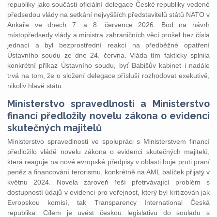
republiky jako součásti oficiální delegace České republiky vedené
předsedou vlády na setkání nejvyšších představitelů států NATO v
Ankaře ve dnech 7. a 8. července 2026. Bod na návrh
místopředsedy vlády a ministra zahraničních věcí prošel bez čísla
jednací a byl bezprostřední reakcí na předběžné opatření
Ústavního soudu ze dne 24. června. Vláda tím fakticky splnila
konkrétní příkaz Ústavního soudu, byť Babišův kabinet i nadále
trvá na tom, že o složení delegace přísluší rozhodovat exekutivě,
nikoliv hlavě státu.
Ministerstvo spravedlnosti a Ministerstvo
financí předložily novelu zákona o evidenci
skutečných majitelů
Ministerstvo spravedlnosti ve spolupráci s Ministerstvem financí
předložilo vládě novelu zákona o evidenci skutečných majitelů,
která reaguje na nové evropské předpisy v oblasti boje proti praní
peněz a financování terorismu, konkrétně na AML balíček přijatý v
květnu 2024. Novela zároveň řeší přetrvávající problém s
dostupností údajů v evidenci pro veřejnost, který byl kritizován jak
Evropskou komisí, tak Transparency International Česká
republika. Cílem je uvést českou legislativu do souladu s