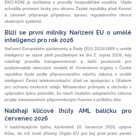
EKO-KOM je slučitelná s pravidly hospodářské soutěže. Vláda
schválila procesní kroky pro obranu České republiky před Komisí
a zároveň připravuje případnou úpravu regulatorního rámce
obalových systémů.
Blíží se první milníky Nařízení EU o umělé
inteligenci pro rok 2026
Nařízení Evropského parlamentu a Rady (EU) 2024/1689 o umělé
inteligenci se stane plně použitelným ke dni 2. srpna 2026, kdy
nabíhají pravidla transparentnosti a další povinnosti pro
poskytovatele obecných modelů AI. Kontrolními orgány v České
republice bude podle připravovaného návrhu zákona o umělé
inteligenci Český telekomunikační úřad ve spolupráci s Úřadem
pro ochranu osobních údajů. Ministerstvo průmyslu a obchodu v
uplynulém týdnu potvrdilo, že návrh českého adaptačního zákona
projde meziresortním připomínkovým řízením v průběhu léta.
Nabíhají klíčové lhůty AML balíčku pro
červenec 2026
V nadcházejícím týdnu, konkrétně 10. července 2026, uplyne
lhůta, do níž nově zřízený Orgán EU pro boj proti praní peněz