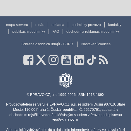
mapa serveru
o nás
reklama
podmínky provozu
kontakty
publikační podmínky
FAQ
obchodní a reklamační podmínky
Ochrana osobních údajů - GDPR
Nastavení cookies
© EPRAVO.CZ, a.s. 1999-2026, ISSN 1213-189X
Provozovatelem serveru je EPRAVO.CZ, a.s. se sídlem Dušní 907/10, Staré
Město, 110 00 Praha 1, Česká republika, IČ: 26170761, zapsaná v
obchodním rejstříku vedeném Městským soudem v Praze pod spisovou
značkou B 6510.
Automatické vytěžování textů a dat z této internetové stránky ve smyslu čl. 4