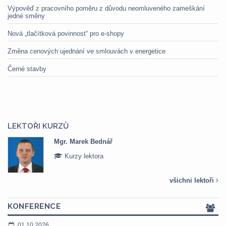
Výpověď z pracovního poměru z důvodu neomluveného zameškání
jedné směny
Nová „tlačítková povinnost“ pro e-shopy
Změna cenových ujednání ve smlouvách v energetice
Černé stavby
LEKTOŘI KURZŮ
Mgr. Marek Bednář
Kurzy lektora
všichni lektoři
KONFERENCE
01.10.2026