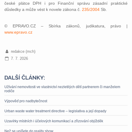
české plátce DPH i pro Finanční správu zásadní praktické
důsledky a může vést k novele zákona č.
235/2004
Sb.
© EPRAVO.CZ – Sbírka zákonů, judikatura, právo |
www.epravo.cz
redakce (mch)
7. 7. 2026
DALŠÍ ČLÁNKY:
Užívání nemovitosti ve vlastnictví nezletilých dětí partnerem či manželem
rodiče
Výpověď pro nadbytečnost
Urban waste water treatment directive – legislativa a její dopady
Uzavírky místních i účelových komunikací a zřizování objížděk
Než se upíšete do reality show