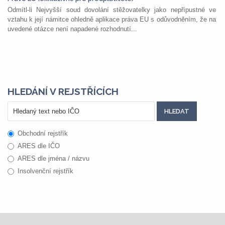
Odmítl-li Nejvyšší soud dovolání stěžovatelky jako nepřípustné ve
vztahu k její námitce ohledně aplikace práva EU s odůvodněním, že na
uvedené otázce není napadené rozhodnutí...
HLEDÁNÍ V REJSTŘÍCÍCH
Obchodní rejstřík
ARES dle IČO
ARES dle jména / názvu
Insolvenční rejstřík