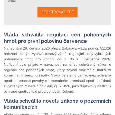
praxi.
REGISTROVAT ZDE
Vláda schválila regulaci cen pohonných
hmot pro první polovinu července
Na jednání 29. června 2026 přijala Babišova vláda pod čj. 511/26
nařízení, kterým vydává cenový výměr regulující ceny vybraných
pohonných hmot pro období od 1. do 19. července 2026.
Nařízení bylo přijato v návaznosti na dříve schválený zákon o
regulaci cen pohonných hmot, který zavedl maximální marži tří
korun na litr benzinu i nafty. Vláda ve stejný den rovněž schválila
opatření obecné povahy o hromadném prominutí spotřební daně
z vybraných minerálních olejů, čj. 510/26, jako doplňkový nástroj k
ochraně spotřebitelů před cenovým šokem.
Vláda schválila novelu zákona o pozemních
komunikacích
Vláda na svém jednání 29. června 2026 schválila návrh zákona