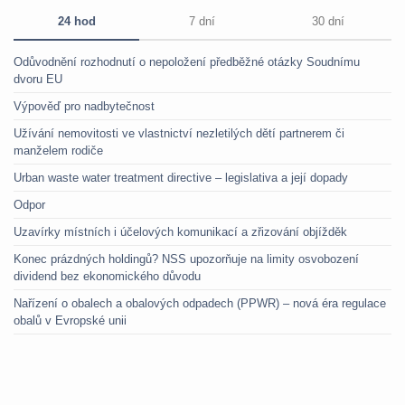
24 hod
7 dní
30 dní
Odůvodnění rozhodnutí o nepoložení předběžné otázky Soudnímu
dvoru EU
Výpověď pro nadbytečnost
Užívání nemovitosti ve vlastnictví nezletilých dětí partnerem či
manželem rodiče
Urban waste water treatment directive – legislativa a její dopady
Odpor
Uzavírky místních i účelových komunikací a zřizování objížděk
Konec prázdných holdingů? NSS upozorňuje na limity osvobození
dividend bez ekonomického důvodu
Nařízení o obalech a obalových odpadech (PPWR) – nová éra regulace
obalů v Evropské unii