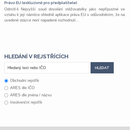
Právo EU (exkluzivně pro předplatitele)
Odmítl-li Nejvyšší soud dovolání stěžovatelky jako nepřípustné ve
vztahu k její námitce ohledně aplikace práva EU s odůvodněním, že na
uvedené otázce není napadené rozhodnutí...
HLEDÁNÍ V REJSTŘÍCÍCH
Obchodní rejstřík
ARES dle IČO
ARES dle jména / názvu
Insolvenční rejstřík