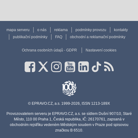
mapa serveru
o nás
reklama
podmínky provozu
kontakty
publikační podmínky
FAQ
obchodní a reklamační podmínky
Ochrana osobních údajů - GDPR
Nastavení cookies
© EPRAVO.CZ, a.s. 1999-2026, ISSN 1213-189X
Provozovatelem serveru je EPRAVO.CZ, a.s. se sídlem Dušní 907/10, Staré
Město, 110 00 Praha 1, Česká republika, IČ: 26170761, zapsaná v
obchodním rejstříku vedeném Městským soudem v Praze pod spisovou
značkou B 6510.