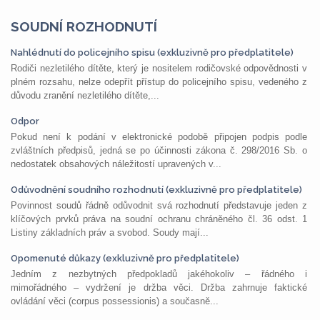
SOUDNÍ ROZHODNUTÍ
Nahlédnutí do policejního spisu (exkluzivně pro předplatitele)
Rodiči nezletilého dítěte, který je nositelem rodičovské odpovědnosti v
plném rozsahu, nelze odepřít přístup do policejního spisu, vedeného z
důvodu zranění nezletilého dítěte,...
Odpor
Pokud není k podání v elektronické podobě připojen podpis podle
zvláštních předpisů, jedná se po účinnosti zákona č. 298/2016 Sb. o
nedostatek obsahových náležitostí upravených v...
Odůvodnění soudního rozhodnutí (exkluzivně pro předplatitele)
Povinnost soudů řádně odůvodnit svá rozhodnutí představuje jeden z
klíčových prvků práva na soudní ochranu chráněného čl. 36 odst. 1
Listiny základních práv a svobod. Soudy mají...
Opomenuté důkazy (exkluzivně pro předplatitele)
Jedním z nezbytných předpokladů jakéhokoliv – řádného i
mimořádného – vydržení je držba věci. Držba zahrnuje faktické
ovládání věci (corpus possessionis) a současně...