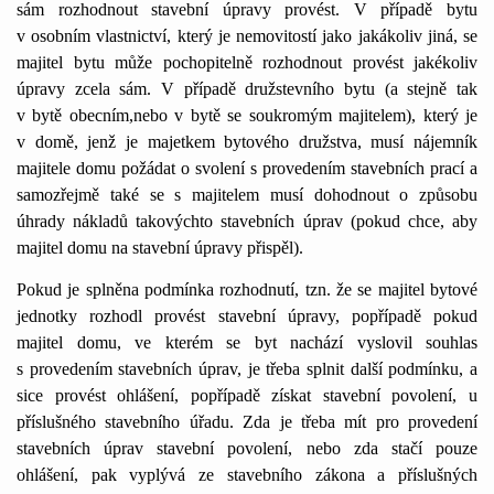
sám rozhodnout stavební úpravy provést. V případě bytu
v osobním vlastnictví, který je nemovitostí jako jakákoliv jiná, se
majitel bytu může pochopitelně rozhodnout provést jakékoliv
úpravy zcela sám. V případě družstevního bytu (a stejně tak
v bytě obecním,nebo v bytě se soukromým majitelem), který je
v domě, jenž je majetkem bytového družstva, musí nájemník
majitele domu požádat o svolení s provedením stavebních prací a
samozřejmě také se s majitelem musí dohodnout o způsobu
úhrady nákladů takovýchto stavebních úprav (pokud chce, aby
majitel domu na stavební úpravy přispěl).
Pokud je splněna podmínka rozhodnutí, tzn. že se majitel bytové
jednotky rozhodl provést stavební úpravy, popřípadě pokud
majitel domu, ve kterém se byt nachází vyslovil souhlas
s provedením stavebních úprav, je třeba splnit další podmínku, a
sice provést ohlášení, popřípadě získat stavební povolení, u
příslušného stavebního úřadu. Zda je třeba mít pro provedení
stavebních úprav stavební povolení, nebo zda stačí pouze
ohlášení, pak vyplývá ze stavebního zákona a příslušných