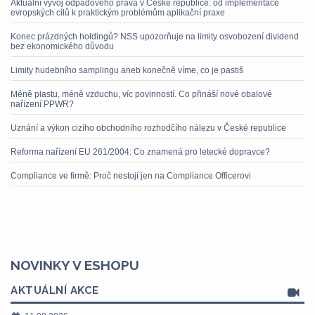
Aktuální vývoj odpadového práva v České republice: od implementace
evropských cílů k praktickým problémům aplikační praxe
Konec prázdných holdingů? NSS upozorňuje na limity osvobození dividend
bez ekonomického důvodu
Limity hudebního samplingu aneb konečně víme, co je pastiš
Méně plastu, méně vzduchu, víc povinností. Co přináší nové obalové
nařízení PPWR?
Uznání a výkon cizího obchodního rozhodčího nálezu v České republice
Reforma nařízení EU 261/2004: Co znamená pro letecké dopravce?
Compliance ve firmě: Proč nestojí jen na Compliance Officerovi
NOVINKY V ESHOPU
AKTUÁLNÍ AKCE