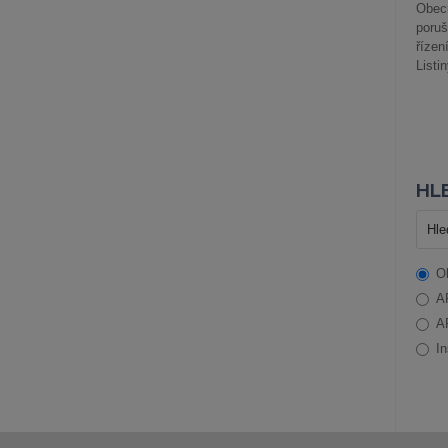
Obec
poru
řízen
Listi
HLE
O
A
A
In