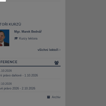
TOŘI KURZŮ
Mgr. Marek Bednář
Mgr. Veronika 
Kurzy lektora
Kurzy lektora
všichni lektoři
FERENCE
1.10.2026
ní právo daňové - 1.10.2026
2.10.2026
é právo 2026 - 2.10.2026
Archiv