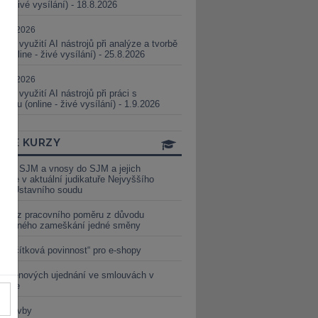
ne - živé vysílání) - 18.8.2026
5.08.2026
ické využití AI nástrojů při analýze a tvorbě
 (online - živé vysílání) - 25.8.2026
1.09.2026
ické využití AI nástrojů při práci s
aturou (online - živé vysílání) - 1.9.2026
INE KURZY
y ze SJM a vnosy do SJM a jejich
izace v aktuální judikatuře Nejvyššího
u a Ústavního soudu
věď z pracovního poměru z důvodu
luveného zameškání jedné směny
„tlačítková povinnost“ pro e-shopy
a cenových ujednání ve smlouvách v
etice
é stavby