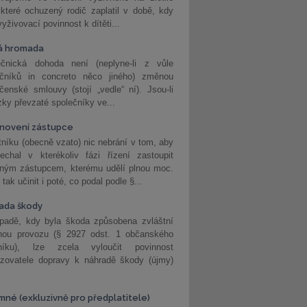
 které ochuzený rodič zaplatil v době, kdy
vyživovací povinnost k dítěti...
á hromada
ečnická dohoda není (neplyne-li z vůle
ečníků in concreto něco jiného) změnou
čenské smlouvy (stojí „vedle“ ní). Jsou-li
ky převzaté společníky ve...
novení zástupce
níku (obecně vzato) nic nebrání v tom, aby
echal v kterékoliv fázi řízení zastoupit
eným zástupcem, kterému udělí plnou moc.
tak učinit i poté, co podal podle §...
ada škody
ípadě, kdy byla škoda způsobena zvláštní
hou provozu (§ 2927 odst. 1 občanského
níku), lze zcela vyloučit povinnost
ozovatele dopravy k náhradě škody (újmy)
mné (exkluzivně pro předplatitele)