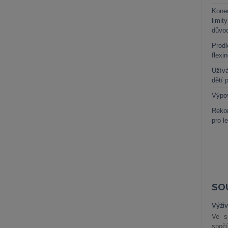
Kone
limit
důvo
Prodl
flexi
Užívá
dětí 
Výpo
Rekor
pro l
SO
Výži
Ve s
spočí