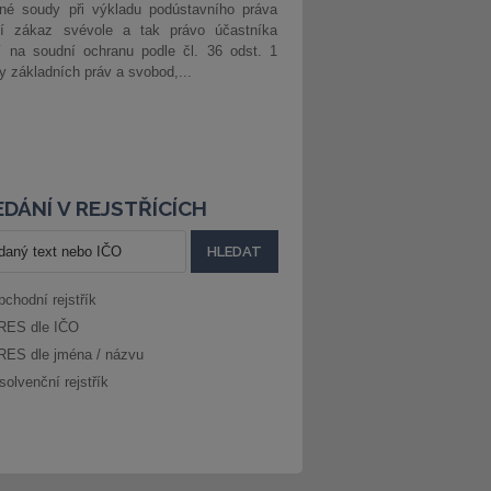
né soudy při výkladu podústavního práva
ší zákaz svévole a tak právo účastníka
í na soudní ochranu podle čl. 36 odst. 1
ny základních práv a svobod,...
DÁNÍ V REJSTŘÍCÍCH
bchodní rejstřík
RES dle IČO
RES dle jména / názvu
solvenční rejstřík