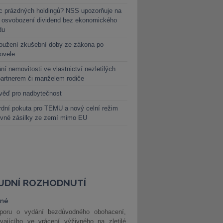
c prázdných holdingů? NSS upozorňuje na
y osvobození dividend bez ekonomického
du
oužení zkušební doby ze zákona po
novele
ní nemovitosti ve vlastnictví nezletilých
partnerem či manželem rodiče
věď pro nadbytečnost
dní pokuta pro TEMU a nový celní režim
evné zásilky ze zemí mimo EU
UDNÍ ROZHODNUTÍ
vné
poru o vydání bezdůvodného obohacení,
vajícího ve vrácení výživného na zletilé