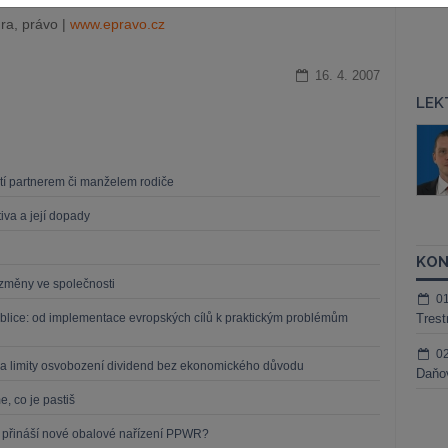
ra, právo |
www.epravo.cz
16. 4. 2007
LEK
áš Sokol
JUDr. Martin Maisner, Ph.D.,
MCIArb
ktora
Kurzy lektora
dětí partnerem či manželem rodiče
iva a její dopady
KON
í změny ve společnosti
0
blice: od implementace evropských cílů k praktickým problémům
Trest
0
a limity osvobození dividend bez ekonomického důvodu
Daňov
, co je pastiš
o přináší nové obalové nařízení PPWR?