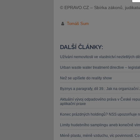
© EPRAVO.CZ – Sbírka zákonů, judikatu
Tomáš Sum
JUDr. Tomáš Nielsen
JUDr. Tom
DALŠÍ ČLÁNKY:
Kurzy lektora
Kurzy le
Užívání nemovitosti ve vlastnictví nezletilých 
Urban waste water treatment directive – legislat
Než se upíšete do reality show
Byznys a paragrafy, díl 39.: Jak na organizačn
Aktuální vývoj odpadového práva v České repu
aplikační praxe
Konec prázdných holdingů? NSS upozorňuje n
Limity hudebního samplingu aneb konečně víme
Méně plastu, méně vzduchu, víc povinností. C