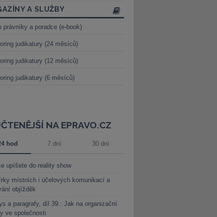
AZÍNY A SLUŽBY
o právníky a poradce (e-book)
oring judikatury (24 měsíců)
oring judikatury (12 měsíců)
oring judikatury (6 měsíců)
JČTENĚJŠÍ NA EPRAVO.CZ
24 hod
7 dní
30 dní
e upíšete do reality show
rky místních i účelových komunikací a
vání objížděk
s a paragrafy, díl 39.: Jak na organizační
y ve společnosti