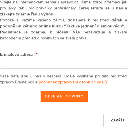
(onli
Vítejte na internetovém serveru epravo.cz. Jsme zdroj informací jak
pro laiky, tak i pro právníky profesionály.
Zaregistrujte se u nás a
v kupní smlouvě, které posiluje postavení prodávajícího. Toto
2
získejte zdarma řadu výhod.
 v tom, že dokud není plně uhrazena kupní cena, zůstává
Prakt
Protože si vážíme Vašeho zájmu, dostanete k registraci
dárek v
jící. Kupující se tak na základě výhrady vlastnictví stává
smluv
podobě unikátního online kurzu "Taktika jednání o smlouvách".
ím od prodávajícího, ale až zaplacením kupní ceny.
Registrace je zdarma, k ničemu Vás nezavazuje
a získáte
0
tanovení § 601 občanského zákoníku (zákon č.
40/1964
Sb.).
Prakt
každodenní přehled o novinkách ve světě práva.
judik
ví musí být vždy sjednána písemně, vyplývá z textu
následující důležitý závěr - zákon umožňuje dohodnout
E-mailová adresa:
*
ONL
e vozidla jako věci movité si může kupující s prodávajícím
Vnos
 u prodeje rodinného domu či jiné nemovitosti to již možné
valor
Vaše data jsou u nás v bezpečí. Údaje vyplněné při této registraci
soud
vitost zapsána v katastru nemovitostí či nikoliv. Odpověď na
zpracováváme podle
podmínek zpracování osobních údajů
éto ujednání by bylo neplatné.
Výpo
neom
ů, proč zákonodárce možnost sjednání výhrady vlastnictví u
 že převádí-li se smluvně nemovitá věc, která se zapisuje do
Nová 
na kupující jejím vlastníkem vkladem vlastnického práva do
Změn
energ
ZAVŘÍT
Čern