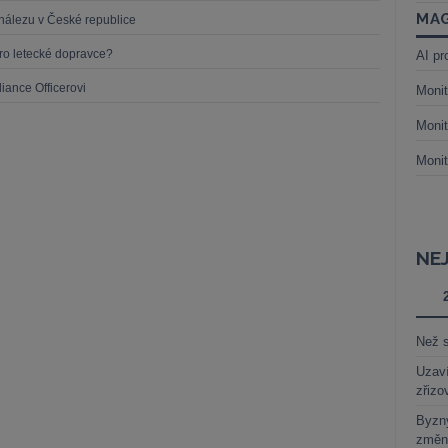
MAG
nálezu v České republice
o letecké dopravce?
AI pr
iance Officerovi
Monit
Monit
Monit
NE
Než s
Uzaví
zřizo
Byzny
změn