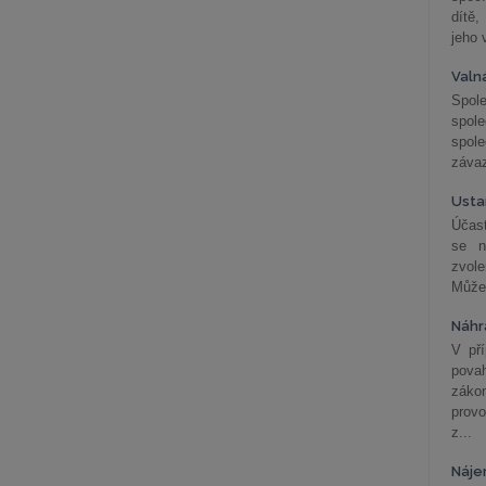
dítě,
jeho 
Valn
Spol
spol
spole
závaz
Usta
Účast
se n
zvol
Může 
Náhr
V př
pova
záko
prov
z...
Náje