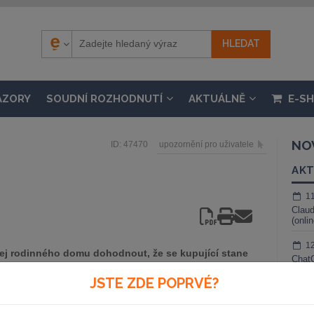
ÁZORY
SOUDNÍ ROZHODNUTÍ
AKTUÁLNĚ
E-S
NO
ID: 47470
upozornění pro uživatele
AKT
1
Claud
(onli
1
ej rodinného domu dohodnout, že se kupující stane
ChatG
ení kupní ceny?
živé 
JSTE ZDE POPRVÉ?
1
l ptá na to, zda-li lze u nemovitých věcí platně sjednat tzv.
Gemin