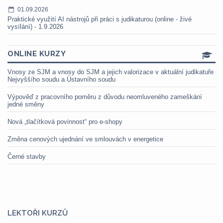
01.09.2026
Praktické využití AI nástrojů při práci s judikaturou (online - živé
vysílání) - 1.9.2026
ONLINE KURZY
Vnosy ze SJM a vnosy do SJM a jejich valorizace v aktuální judikatuře
Nejvyššího soudu a Ústavního soudu
Výpověď z pracovního poměru z důvodu neomluveného zameškání
jedné směny
Nová „tlačítková povinnost“ pro e-shopy
Změna cenových ujednání ve smlouvách v energetice
Černé stavby
LEKTOŘI KURZŮ