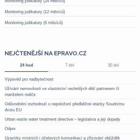
Monitoring judikatury (24 měsíců)
Monitoring judikatury (12 měsíců)
Monitoring judikatury (6 měsíců)
NEJČTENĚJŠÍ NA EPRAVO.CZ
24 hod
7 dní
30 dní
Výpověď pro nadbytečnost
Užívání nemovitosti ve vlastnictví nezletilých dětí partnerem či
manželem rodiče
Odůvodnění rozhodnutí o nepoložení předběžné otázky Soudnímu
dvoru EU
Urban waste water treatment directive – legislativa a její dopady
Odpor
Uzavírky místních i účelových komunikací a zřizování objížděk