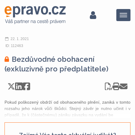
Menu
22. 1. 2021
ID: 112463
Bezdůvodné obohacení
(exkluzivně pro předplatitele)
Pokud poškozený obdrží od obohaceného plnění, zaniká v tomto
rozsahu jeho nárok vůči škůdci. Stejný závěr je nutno učinit i v
případě, že k (částečnému) zániku závazku na vydání be