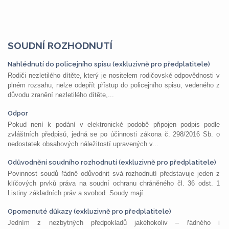
SOUDNÍ ROZHODNUTÍ
Nahlédnutí do policejního spisu (exkluzivně pro předplatitele)
Rodiči nezletilého dítěte, který je nositelem rodičovské odpovědnosti v
plném rozsahu, nelze odepřít přístup do policejního spisu, vedeného z
důvodu zranění nezletilého dítěte,...
Odpor
Pokud není k podání v elektronické podobě připojen podpis podle
zvláštních předpisů, jedná se po účinnosti zákona č. 298/2016 Sb. o
nedostatek obsahových náležitostí upravených v...
Odůvodnění soudního rozhodnutí (exkluzivně pro předplatitele)
Povinnost soudů řádně odůvodnit svá rozhodnutí představuje jeden z
klíčových prvků práva na soudní ochranu chráněného čl. 36 odst. 1
Listiny základních práv a svobod. Soudy mají...
Opomenuté důkazy (exkluzivně pro předplatitele)
Jedním z nezbytných předpokladů jakéhokoliv – řádného i