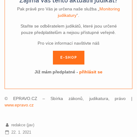
Zajímá Vás tento aktuální judikát?
Pak právě pro Vás je určena naše služba „
Monitoring
judikatury
“.
Staňte se odběratelem judikátů, které jsou určené
pouze předplatitelům a nejsou přístupné veřejně.
Pro více informací navštivte náš
E-SHOP
Již mám předplatné -
přihlásit se
© EPRAVO.CZ – Sbírka zákonů, judikatura, právo |
www.epravo.cz
redakce (jav)
22. 1. 2021