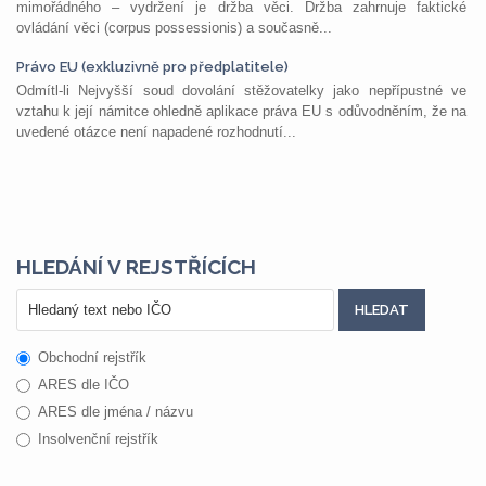
mimořádného – vydržení je držba věci. Držba zahrnuje faktické
ovládání věci (corpus possessionis) a současně...
Právo EU (exkluzivně pro předplatitele)
Odmítl-li Nejvyšší soud dovolání stěžovatelky jako nepřípustné ve
vztahu k její námitce ohledně aplikace práva EU s odůvodněním, že na
uvedené otázce není napadené rozhodnutí...
HLEDÁNÍ V REJSTŘÍCÍCH
Obchodní rejstřík
ARES dle IČO
ARES dle jména / názvu
Insolvenční rejstřík